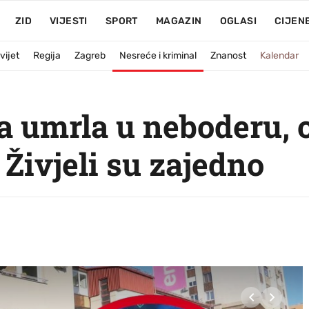
ZID
VIJESTI
SPORT
MAGAZIN
OGLASI
CIJEN
vijet
Regija
Zagreb
Nesreće i kriminal
Znanost
Kalendar
 umrla u neboderu, 
Živjeli su zajedno