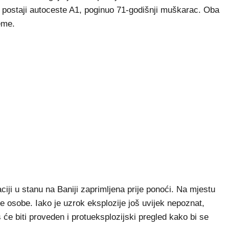
j postaji autoceste A1, poginuo 71-godišnji muškarac. Oba
jeme.
naciji u stanu na Baniji zaprimljena prije ponoći. Na mjestu
e osobe. Iako je uzrok eksplozije još uvijek nepoznat,
s će biti proveden i protueksplozijski pregled kako bi se