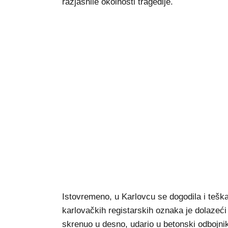
razjasnile okolnosti tragedije.
Istovremeno, u Karlovcu se dogodila i teš
karlovačkih registarskih oznaka je dolazeći 
skrenuo u desno, udario u betonski odbojni