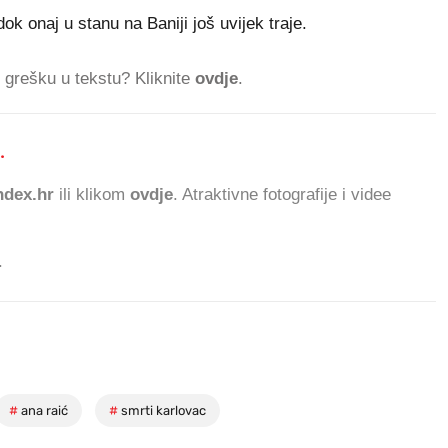
ok onaj u stanu na Baniji još uvijek traje.
ti grešku u tekstu? Kliknite
ovdje
.
.
551.183 ČITATELJA D
dex.hr
ili klikom
ovdje
. Atraktivne fotografije i videe
.
#
ana raić
#
smrti karlovac