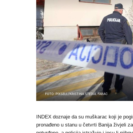
FOTO: PIXSELL/KRISTINA STEDUL FABAC
INDEX doznaje da su muškarac koji je poginuo
pronađeno u stanu u četvrti Banija živjeli 
potvrđeno, a policija istražuje i jesu li nji