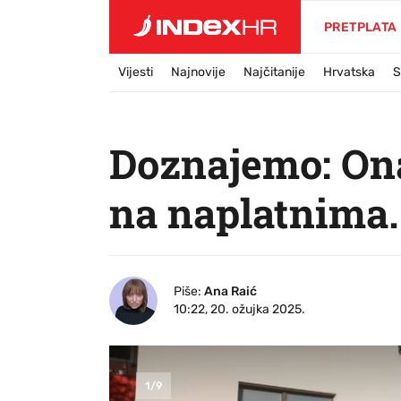
PRETPLATA
Vijesti
Najnovije
Najčitanije
Hrvatska
S
Doznajemo: Ona
na naplatnima. 
Piše:
Ana Raić
10:22, 20. ožujka 2025.
1
/
9