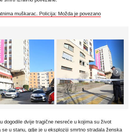
atnima muškarac. Policija: Možda je povezano
cu dogodile dvije tragične nesreće u kojima su život
a se u stanu, gdje je u eksploziji smrtno stradala ženska