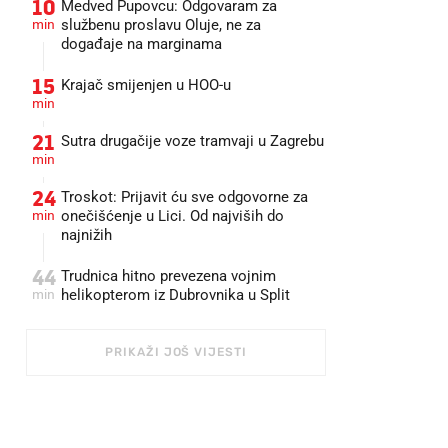
10
Medved Pupovcu: Odgovaram za
min
službenu proslavu Oluje, ne za
događaje na marginama
15
Krajač smijenjen u HOO-u
min
21
Sutra drugačije voze tramvaji u Zagrebu
min
24
Troskot: Prijavit ću sve odgovorne za
min
onečišćenje u Lici. Od najviših do
najnižih
44
Trudnica hitno prevezena vojnim
min
helikopterom iz Dubrovnika u Split
PRIKAŽI JOŠ VIJESTI
FOTO: PIXSELL/KRISTINA STEDUL FABAC