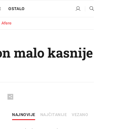
E
OSTALO
Afere
on malo kasnije
NAJNOVIJE
NAJČITANIJE
VEZANO