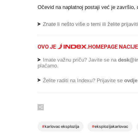
Očevid na naplatnoj postaji već je završio, d
Znate li nešto više o temi ili želite prijavi
OVO JE
.
HOMEPAGE NACIJE
Imate važnu priču? Javite se na
desk@in
plaćamo.
Želite raditi na Indexu? Prijavite se
ovdje
#
karlovac eksplozija
#
eksplozijakarlovac