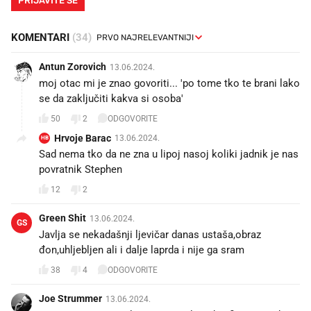
KOMENTARI
(34)
Antun Zorovich
13.06.2024.
moj otac mi je znao govoriti... 'po tome tko te brani lako
se da zaključiti kakva si osoba'
50
2
ODGOVORITE
Hrvoje Barac
13.06.2024.
HB
Sad nema tko da ne zna u lipoj nasoj koliki jadnik je nas
povratnik Stephen
12
2
Green Shit
13.06.2024.
GS
Javlja se nekadašnji ljevičar danas ustaša,obraz
đon,uhljebljen ali i dalje laprda i nije ga sram
38
4
ODGOVORITE
Joe Strummer
13.06.2024.