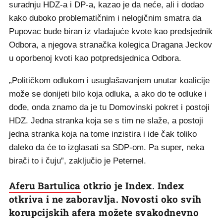
suradnju HDZ-a i DP-a, kazao je da neće, ali i dodao
kako duboko problematičnim i nelogičnim smatra da
Pupovac bude biran iz vladajuće kvote kao predsjednik
Odbora, a njegova stranačka kolegica Dragana Jeckov
u oporbenoj kvoti kao potpredsjednica Odbora.
„Političkom odlukom i usuglašavanjem unutar koalicije
može se donijeti bilo koja odluka, a ako do te odluke i
dođe, onda znamo da je tu Domovinski pokret i postoji
HDZ. Jedna stranka koja se s tim ne slaže, a postoji
jedna stranka koja na tome inzistira i ide čak toliko
daleko da će to izglasati sa SDP-om. Pa super, neka
birači to i čuju”, zaključio je Peternel.
Aferu Bartulica
otkrio je Index. Index
otkriva i ne zaboravlja. Novosti oko svih
korupcijskih afera možete svakodnevno