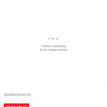
PROČITAJTE JOŠ
Što povezuje Lexus i
Kako su im čepovi boca d
legendarnog Ponyja?
nagradu od 10.000 eura
vjerovali"
PRIJAVITE SE