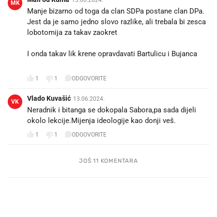
MK
Manje bizarno od toga da clan SDPa postane clan DPa.
Jest da je samo jedno slovo razlike, ali trebala bi zesca
lobotomija za takav zaokret
I onda takav lik krene opravdavati Bartulicu i Bujanca 🤣
🤣🤣
1
1
ODGOVORITE
Vlado Kuvašić
13.06.2024.
VK
Neradnik i bitanga se dokopala Sabora,pa sada dijeli
okolo lekcije.Mijenja ideologije kao donji veš.
1
1
ODGOVORITE
JOŠ 11 KOMENTARA
PROČITAJTE JOŠ