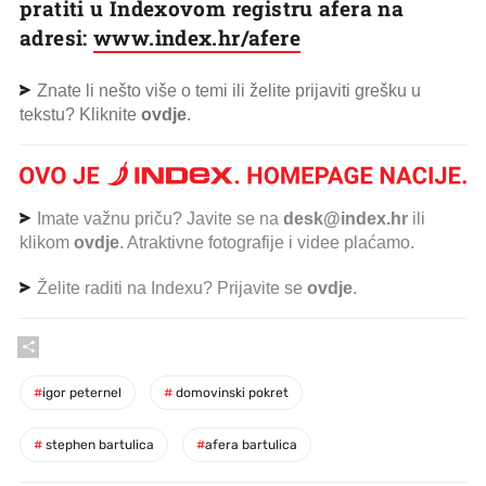
pratiti u Indexovom registru afera na
adresi:
www.index.hr/afere
Znate li nešto više o temi ili želite prijaviti grešku u
tekstu? Kliknite
ovdje
.
Imate važnu priču? Javite se na
desk@index.hr
ili
klikom
ovdje
. Atraktivne fotografije i videe plaćamo.
Želite raditi na Indexu? Prijavite se
ovdje
.
#
igor peternel
#
domovinski pokret
#
stephen bartulica
#
afera bartulica