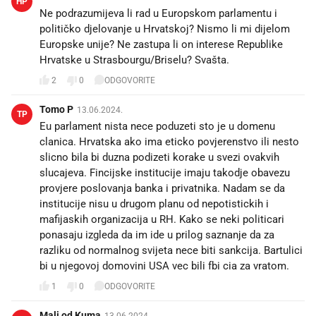
HP
Ne podrazumijeva li rad u Europskom parlamentu i
političko djelovanje u Hrvatskoj? Nismo li mi dijelom
Europske unije? Ne zastupa li on interese Republike
Hrvatske u Strasbourgu/Briselu? Svašta.
2
0
ODGOVORITE
Tomo P
13.06.2024.
TP
Eu parlament nista nece poduzeti sto je u domenu
clanica. Hrvatska ako ima eticko povjerenstvo ili nesto
slicno bila bi duzna podizeti korake u svezi ovakvih
slucajeva. Fincijske institucije imaju takodje obavezu
provjere poslovanja banka i privatnika. Nadam se da
institucije nisu u drugom planu od nepotistickih i
mafijaskih organizacija u RH. Kako se neki politicari
ponasaju izgleda da im ide u prilog saznanje da za
razliku od normalnog svijeta nece biti sankcija. Bartulici
bi u njegovoj domovini USA vec bili fbi cia za vratom.
1
0
ODGOVORITE
Mali od Kuma
13.06.2024.