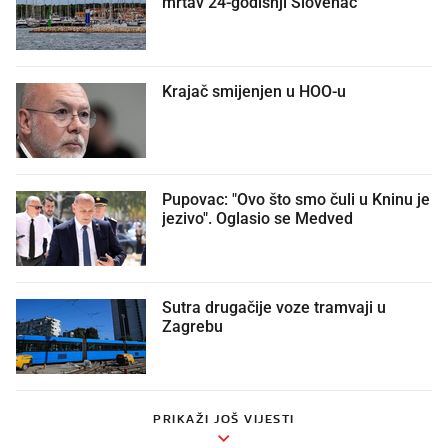
mrtav 24-godišnji Slovenac
Krajač smijenjen u HOO-u
Pupovac: "Ovo što smo čuli u Kninu je
jezivo". Oglasio se Medved
Sutra drugačije voze tramvaji u
Zagrebu
PRIKAŽI JOŠ VIJESTI