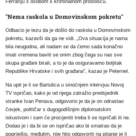
Ferrariju s osobom s kriminalnom prošlošću.
"Nema raskola u Domovinskom pokretu"
Odbacio je tezu da je došlo do raskola u Domovinskom
pokretu, kazavši da ga ne vidi. „Ova situacija je nama
bila neugodna, ali nadam se da ćemo sada konačno
imati vremena baviti se onim zbog čega su nas sve
skupa građani birali, a to je da osiguravamo boljitak
Republike Hrvatske i svih građana”, kazao je Peternel.
Na upit je li se Bartulica u sinoćnjem intervjuu Novoj
TV ispričao, kako je od njega zatražio predsjednik
stranke Ivan Penava, odgovorio je da je on odrastao
čovjek, političar s dugogodišnjim diplomatskim
iskustvom i sam će procijeniti treba li se ispričati ili ne.
Dodao je i da bi se on ispričao ako bi smatrao da je
pogriješio, međutim, nije htio odgovoriti na pitanje je li