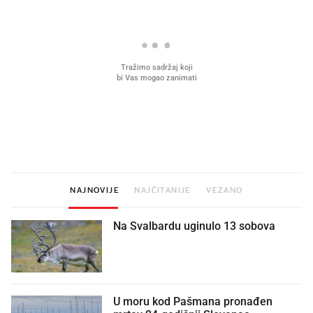
Što povezuje Lexus i
Kako su im čepovi boca d
legendarnog Ponyja?
nagradu od 10.000 eura
vjerovali"
NAJNOVIJE
NAJČITANIJE
VEZANO
Na Svalbardu uginulo 13 sobova
U moru kod Pašmana pronađen