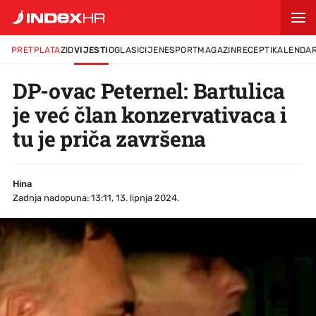
PRETPLATA
ZID
VIJESTI
OGLASI
CIJENE
SPORT
MAGAZIN
RECEPTI
KALENDA
DP-ovac Peternel: Bartulica
je već član konzervativaca i
tu je priča završena
Hina
Zadnja nadopuna: 13:11, 13. lipnja 2024.