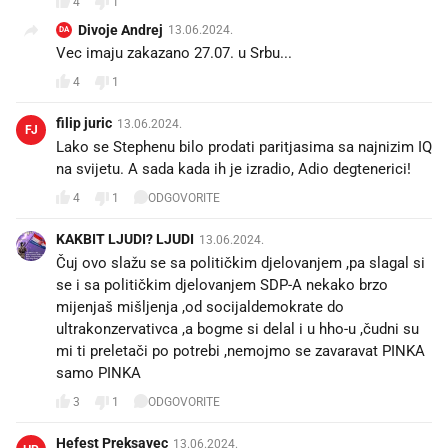
4
1
Divoje Andrej
13.06.2024.
DA
Vec imaju zakazano 27.07. u Srbu...
4
1
filip juric
13.06.2024.
FJ
Lako se Stephenu bilo prodati paritjasima sa najnizim IQ
na svijetu. A sada kada ih je izradio, Adio degtenerici!
4
1
ODGOVORITE
KAKBIT LJUDI? LJUDI
13.06.2024.
Čuj ovo slažu se sa političkim djelovanjem ,pa slagal si
se i sa političkim djelovanjem SDP-A nekako brzo
mijenjaš mišljenja ,od socijaldemokrate do
ultrakonzervativca ,a bogme si delal i u hho-u ,čudni su
mi ti preletači po potrebi ,nemojmo se zavaravat PINKA
samo PINKA
3
1
ODGOVORITE
Hefest Preksavec
13.06.2024.