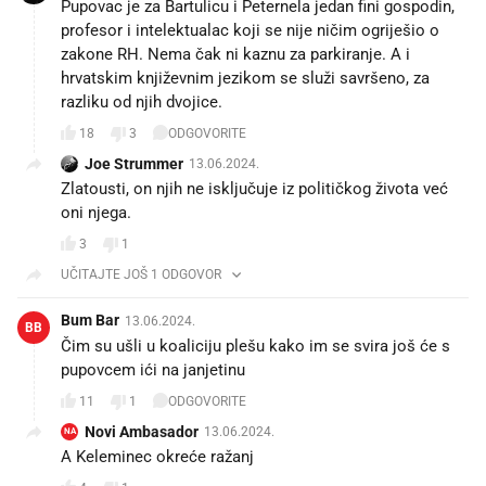
Pupovac je za Bartulicu i Peternela jedan fini gospodin,
profesor i intelektualac koji se nije ničim ogriješio o
zakone RH. Nema čak ni kaznu za parkiranje. A i
hrvatskim književnim jezikom se služi savršeno, za
razliku od njih dvojice.
18
3
ODGOVORITE
Joe Strummer
13.06.2024.
Zlatousti, on njih ne isključuje iz političkog života već
oni njega.
3
1
UČITAJTE JOŠ 1 ODGOVOR
Bum Bar
13.06.2024.
BB
Čim su ušli u koaliciju plešu kako im se svira još će s
pupovcem ići na janjetinu
11
1
ODGOVORITE
Novi Ambasador
13.06.2024.
NA
A Keleminec okreće ražanj