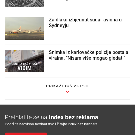
Za dlaku izbjegnut sudar aviona u
Sydneyju
Snimka iz karlovačke policije postala
viralna. "Nisam više mogao gledati"
PRIKAŽI JOŠ VIJESTI
Pretplatite se na
Index bez reklama
Podržite neovisno novinarstvo i čitajte Index bez bannera.