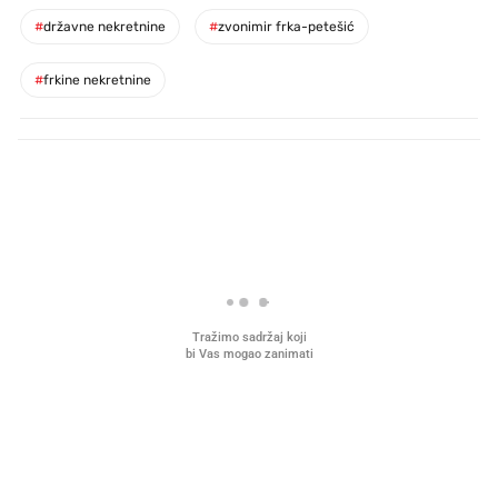
#
državne nekretnine
#
zvonimir frka-petešić
#
frkine nekretnine
PROČITAJTE JOŠ
Što povezuje Lexus i
Kako su im čepovi boca d
legendarnog Ponyja?
nagradu od 10.000 eura
vjerovali"