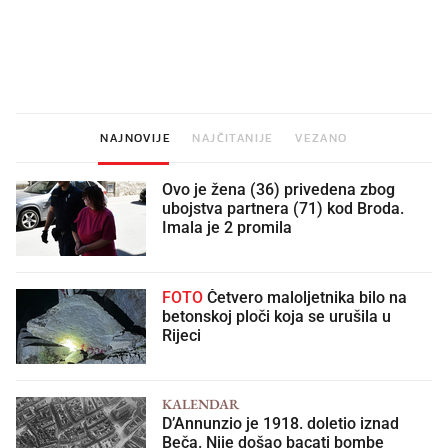
Što povezuje Lexus i
Kako su im čepovi boca d
legendarnog Ponyja?
nagradu od 10.000 eura
vjerovali"
NAJNOVIJE
NAJČITANIJE
VEZANO
Ovo je žena (36) privedena zbog
ubojstva partnera (71) kod Broda.
Imala je 2 promila
FOTO
Četvero maloljetnika bilo na
betonskoj ploči koja se urušila u
Rijeci
KALENDAR
D’Annunzio je 1918. doletio iznad
Beča. Nije došao bacati bombe