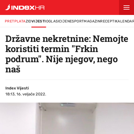
PRETPLATA
ZID
VIJESTI
OGLASI
CIJENE
SPORT
MAGAZIN
RECEPTI
KALENDA
Državne nekretnine: Nemojte
koristiti termin "Frkin
podrum". Nije njegov, nego
naš
Index Vijesti
18:13, 16. veljače 2022.