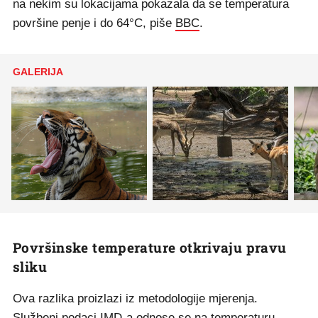
na nekim su lokacijama pokazala da se temperatura
površine penje i do 64°C, piše
BBC
.
GALERIJA
Površinske temperature otkrivaju pravu
sliku
Ova razlika proizlazi iz metodologije mjerenja.
Službeni podaci IMD-a odnose se na temperaturu