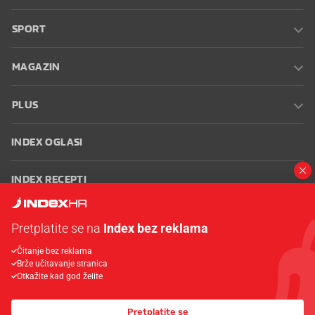
SPORT
MAGAZIN
PLUS
INDEX OGLASI
INDEX RECEPTI
INFO
Pretplatite se na
Index bez reklama
Čitanje bez reklama
Oglašavanje
Zaposli se na Indexu
Kontakt
Impressum
Uvjeti
Brže učitavanje stranica
korištenja
Postavke kolačića
Otkažite kad god želite
Pretplatite se