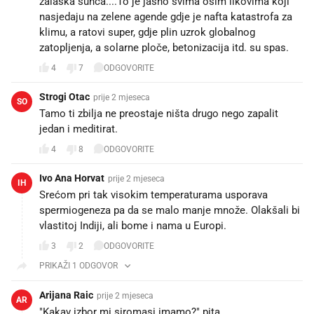
zalaska sunca....To je jasno svima osim likovima koji
nasjedaju na zelene agende gdje je nafta katastrofa za
klimu, a ratovi super, gdje plin uzrok globalnog
zatopljenja, a solarne ploče, betonizacija itd. su spas.
4
7
ODGOVORITE
Strogi Otac
prije 2 mjeseca
SO
Tamo ti zbilja ne preostaje ništa drugo nego zapalit
jedan i meditirat.
4
8
ODGOVORITE
Ivo Ana Horvat
prije 2 mjeseca
IH
Srećom pri tak visokim temperaturama usporava
spermiogeneza pa da se malo manje množe. Olakšali bi
vlastitoj Indiji, ali bome i nama u Europi.
3
2
ODGOVORITE
PRIKAŽI 1 ODGOVOR
Arijana Raic
prije 2 mjeseca
AR
"Kakav izbor mi siromasi imamo?" pita..