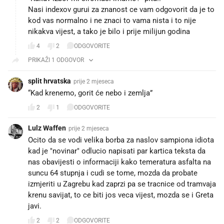
Nasi indexov gurui za znanost ce vam odgovorit da je to
kod vas normalno i ne znaci to vama nista i to nije
nikakva vijest, a tako je bilo i prije milijun godina
4
2
ODGOVORITE
PRIKAŽI 1 ODGOVOR
split hrvatska
prije 2 mjeseca
“Kad krenemo, gorit će nebo i zemlja”
2
1
ODGOVORITE
Lulz Waffen
prije 2 mjeseca
Ocito da se vodi velika borba za naslov sampiona idiota
kad je "novinar" odlucio napisati par kartica teksta da
nas obavijesti o informaciji kako temeratura asfalta na
suncu 64 stupnja i cudi se tome, mozda da probate
izmjeriti u Zagrebu kad zaprzi pa se tracnice od tramvaja
krenu savijat, to ce biti jos veca vijest, mozda se i Greta
javi.
2
2
ODGOVORITE