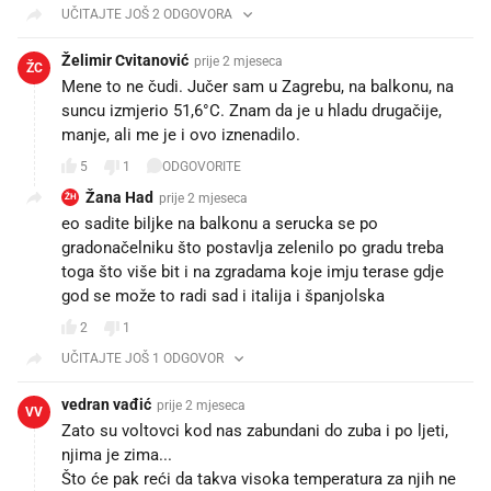
UČITAJTE JOŠ 2 ODGOVORA
Želimir Cvitanović
prije 2 mjeseca
ŽC
Mene to ne čudi. Jučer sam u Zagrebu, na balkonu, na
suncu izmjerio 51,6°C. Znam da je u hladu drugačije,
manje, ali me je i ovo iznenadilo.
5
1
ODGOVORITE
Žana Had
prije 2 mjeseca
ŽH
eo sadite biljke na balkonu a serucka se po
gradonačelniku što postavlja zelenilo po gradu treba
toga što više bit i na zgradama koje imju terase gdje
god se može to radi sad i italija i španjolska
2
1
UČITAJTE JOŠ 1 ODGOVOR
vedran vađić
prije 2 mjeseca
VV
Zato su voltovci kod nas zabundani do zuba i po ljeti,
njima je zima...
Što će pak reći da takva visoka temperatura za njih ne