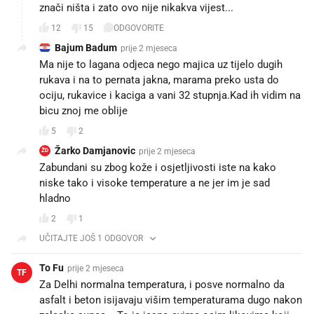
znači ništa i zato ovo nije nikakva vijest...
12
15
ODGOVORITE
Bajum Badum
prije 2 mjeseca
Ma nije to lagana odjeca nego majica uz tijelo dugih
rukava i na to pernata jakna, marama preko usta do
ociju, rukavice i kaciga a vani 32 stupnja.Kad ih vidim na
bicu znoj me oblije
5
2
Žarko Damjanovic
prije 2 mjeseca
ŽD
Zabundani su zbog kože i osjetljivosti iste na kako
niske tako i visoke temperature a ne jer im je sad
hladno
2
1
UČITAJTE JOŠ 1 ODGOVOR
To Fu
prije 2 mjeseca
TF
Za Delhi normalna temperatura, i posve normalno da
asfalt i beton isijavaju višim temperaturama dugo nakon