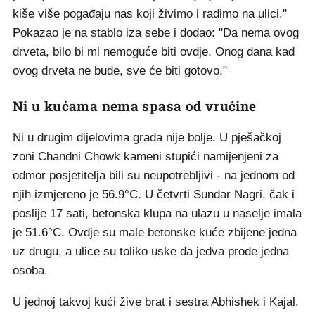
kiše više pogađaju nas koji živimo i radimo na ulici."
Pokazao je na stablo iza sebe i dodao: "Da nema ovog
drveta, bilo bi mi nemoguće biti ovdje. Onog dana kad
ovog drveta ne bude, sve će biti gotovo."
Ni u kućama nema spasa od vrućine
Ni u drugim dijelovima grada nije bolje. U pješačkoj
zoni Chandni Chowk kameni stupići namijenjeni za
odmor posjetitelja bili su neupotrebljivi - na jednom od
njih izmjereno je 56.9°C. U četvrti Sundar Nagri, čak i
poslije 17 sati, betonska klupa na ulazu u naselje imala
je 51.6°C. Ovdje su male betonske kuće zbijene jedna
uz drugu, a ulice su toliko uske da jedva prođe jedna
osoba.
U jednoj takvoj kući žive brat i sestra Abhishek i Kajal.