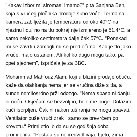
"Kakav izbor mi siromasi imamo?" pita Sanjana Ben,
koja s vrućeg pločnika prodaje suho voće. Termalna
kamera zabilježila je temperaturu od oko 40°C na
njezinu licu, no na tlu pokraj nje izmjereno je 51.4°C, a
samo nekoliko centimetara dalje čak 57°C. "Ponekad
mi se zavrti i zamagli mi se pred očima. Kad je tlo jako
vruće, malo ustanem. Ali koliko dugo mogu tako, pa
opet sjednem", ispričala je za BBC.
Mohammad Mahfouz Alam, koji u blizini prodaje obuću,
kaže da olakšanja nema jer se vrućina diže s tla, a
sunce nemilosrdno prži odozgo. "Nema spasa ni danju
ni noću. Osjećam se bezvoljno, bole me noge. Dolazim
kući iscrpljen. Čak ni nakon tuširanja ne mogu spavati.
Ventilator puše vrući zrak i samo se prevrćem po
krevetu." Primijetio je da su se godišnja doba
promijenila. "Postala su nepredvidljivija. Ljeto, zima i