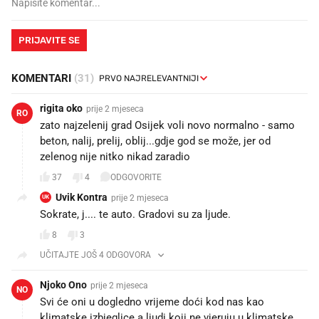
PRIJAVITE SE
KOMENTARI
(31)
rigita oko
prije 2 mjeseca
RO
zato najzelenij grad Osijek voli novo normalno - samo
beton, nalij, prelij, oblij...gdje god se može, jer od
zelenog nije nitko nikad zaradio
37
4
ODGOVORITE
Uvik Kontra
prije 2 mjeseca
UK
Sokrate, j.... te auto. Gradovi su za ljude.
8
3
UČITAJTE JOŠ 4 ODGOVORA
Njoko Ono
prije 2 mjeseca
NO
Svi će oni u dogledno vrijeme doći kod nas kao
klimatske izbjeglice a ljudi koji ne vjeruju u klimatske