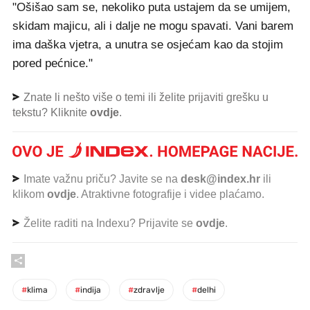
"Ošišao sam se, nekoliko puta ustajem da se umijem,
skidam majicu, ali i dalje ne mogu spavati. Vani barem
ima daška vjetra, a unutra se osjećam kao da stojim
pored pećnice."
Znate li nešto više o temi ili želite prijaviti grešku u
tekstu? Kliknite
ovdje
.
Imate važnu priču? Javite se na
desk@index.hr
ili
klikom
ovdje
. Atraktivne fotografije i videe plaćamo.
Želite raditi na Indexu? Prijavite se
ovdje
.
#
klima
#
indija
#
zdravlje
#
delhi