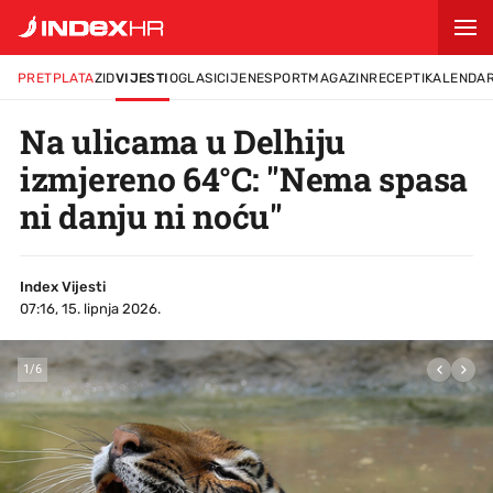
PRETPLATA
ZID
VIJESTI
OGLASI
CIJENE
SPORT
MAGAZIN
RECEPTI
KALENDA
Na ulicama u Delhiju
izmjereno 64°C: "Nema spasa
ni danju ni noću"
Index Vijesti
07:16, 15. lipnja 2026.
1
/
6