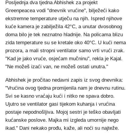
Posljednja dva tjedna Abhishek za projekt
Greenpeacea vodi "dnevnik vrućine", bilježeći kako
ekstremne temperature utječu na njih. Ispred njihove
kuće kamera je zabilježila 42°C, a unutar dvosobnog
doma bilo je tek neznatno hladnije. Na policama blizu
zida temperature su se kretale oko 40°C. U kući nema
prozora, a mali stropni ventilator samo vrti vrući zrak.
"Kad je jako vruće, osjećam mučninu", rekla je Kajal.
"Ne možeš izaći van, ne možeš ostati unutra."
Abhishek je pročitao nedavni zapis iz svog dnevnika:
"Vrućina ovog tjedna promijenila nam je dnevnu rutinu.
Svi se kasno vraćaju kući i nitko ne spava dobro.
Ujutro se ventilator gasi tijekom kuhanja i vrućina
postaje nepodnošljiva. Mojoj sestri je teško obavljati
kućanske poslove. Majka mi izgleda umornije nego
ikad." Dani nekako prođu, kaže, ali noći su najteže.