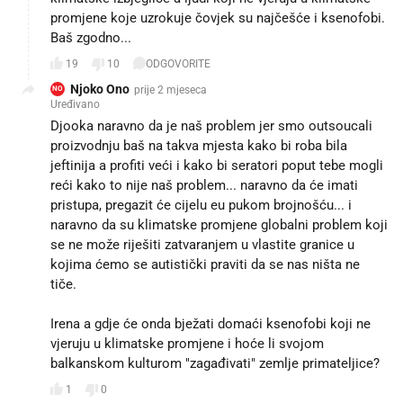
promjene koje uzrokuje čovjek su najčešće i ksenofobi.
Baš zgodno...
19
10
ODGOVORITE
Njoko Ono
prije 2 mjeseca
NO
Uređivano
Djooka naravno da je naš problem jer smo outsoucali
proizvodnju baš na takva mjesta kako bi roba bila
jeftinija a profiti veći i kako bi seratori poput tebe mogli
reći kako to nije naš problem... naravno da će imati
pristupa, pregazit će cijelu eu pukom brojnošću... i
naravno da su klimatske promjene globalni problem koji
se ne može riješiti zatvaranjem u vlastite granice u
kojima ćemo se autistički praviti da se nas ništa ne
tiče.
Irena a gdje će onda bježati domaći ksenofobi koji ne
vjeruju u klimatske promjene i hoće li svojom
balkanskom kulturom "zagađivati" zemlje primateljice?
1
0