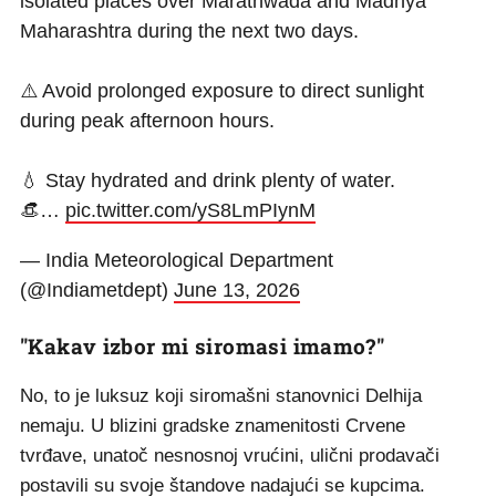
isolated places over Marathwada and Madhya
Maharashtra during the next two days.
⚠️ Avoid prolonged exposure to direct sunlight
during peak afternoon hours.
💧 Stay hydrated and drink plenty of water.
👒…
pic.twitter.com/yS8LmPIynM
— India Meteorological Department
(@Indiametdept)
June 13, 2026
"Kakav izbor mi siromasi imamo?"
No, to je luksuz koji siromašni stanovnici Delhija
nemaju. U blizini gradske znamenitosti Crvene
tvrđave, unatoč nesnosnoj vrućini, ulični prodavači
postavili su svoje štandove nadajući se kupcima.