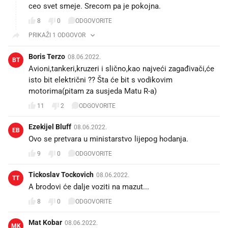
ceo svet smeje. Srecom pa je pokojna.
8
0
ODGOVORITE
PRIKAŽI 1 ODGOVOR
Boris Terzo
08.06.2022.
BT
Avioni,tankeri,kruzeri i slično,kao najveći zagađivači,će
isto bit električni ?? Šta će bit s vodikovim
motorima(pitam za susjeda Matu R-a)
11
2
ODGOVORITE
Ezekijel Bluff
08.06.2022.
EB
Ovo se pretvara u ministarstvo lijepog hodanja.
9
0
ODGOVORITE
Tickoslav Tockovich
08.06.2022.
TT
A brodovi će dalje voziti na mazut...😜😄😈
8
0
ODGOVORITE
Mat Kobar
08.06.2022.
MK