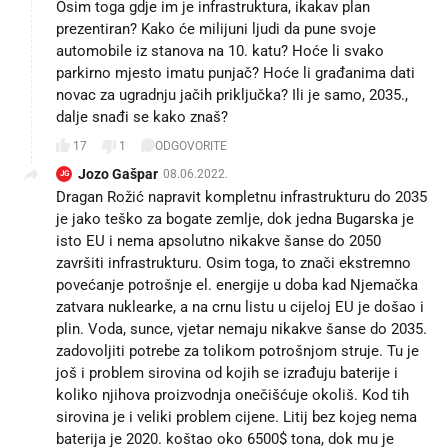
Osim toga gdje im je infrastruktura, ikakav plan
prezentiran? Kako će milijuni ljudi da pune svoje
automobile iz stanova na 10. katu? Hoće li svako
parkirno mjesto imatu punjač? Hoće li građanima dati
novac za ugradnju jačih priključka? Ili je samo, 2035.,
dalje snađi se kako znaš?
17
1
ODGOVORITE
Jozo Gašpar
08.06.2022.
JG
Dragan Rožić napravit kompletnu infrastrukturu do 2035
je jako teško za bogate zemlje, dok jedna Bugarska je
isto EU i nema apsolutno nikakve šanse do 2050
završiti infrastrukturu. Osim toga, to znači ekstremno
povećanje potrošnje el. energije u doba kad Njemačka
zatvara nuklearke, a na crnu listu u cijeloj EU je došao i
plin. Voda, sunce, vjetar nemaju nikakve šanse do 2035.
zadovoljiti potrebe za tolikom potrošnjom struje. Tu je
još i problem sirovina od kojih se izrađuju baterije i
koliko njihova proizvodnja onečišćuje okoliš. Kod tih
sirovina je i veliki problem cijene. Litij bez kojeg nema
baterija je 2020. koštao oko 6500$ tona, dok mu je