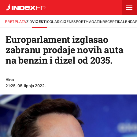
PRETPLATA
ZID
VIJESTI
OGLASI
CIJENE
SPORT
MAGAZIN
RECEPTI
KALENDA
Europarlament izglasao
zabranu prodaje novih auta
na benzin i dizel od 2035.
Hina
21:25, 08. lipnja 2022.