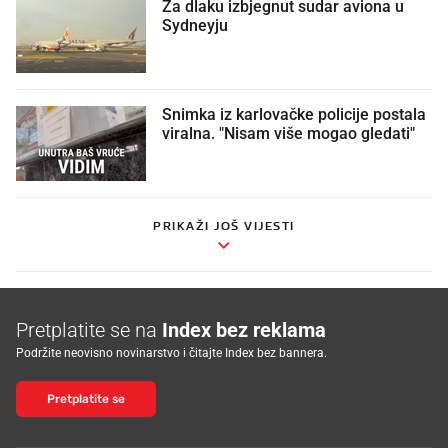
Za dlaku izbjegnut sudar aviona u
Sydneyju
Snimka iz karlovačke policije postala
viralna. "Nisam više mogao gledati"
PRIKAŽI JOŠ VIJESTI
Pretplatite se na
Index bez reklama
Podržite neovisno novinarstvo i čitajte Index bez bannera.
Pretplatite se