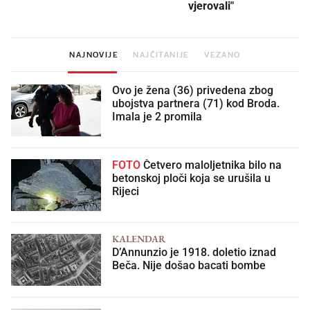
vjerovali"
NAJNOVIJE
NAJČITANIJE
VEZANO
Ovo je žena (36) privedena zbog
ubojstva partnera (71) kod Broda.
Imala je 2 promila
FOTO
Četvero maloljetnika bilo na
betonskoj ploči koja se urušila u
Rijeci
KALENDAR
D’Annunzio je 1918. doletio iznad
Beča. Nije došao bacati bombe