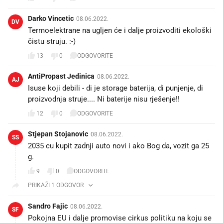
Darko Vincetic
08.06.2022.
DV
Termoelektrane na ugljen će i dalje proizvoditi ekološki
čistu struju. :-)
13
0
ODGOVORITE
AntiPropast Jedinica
08.06.2022.
AJ
Isuse koji debili - di je storage baterija, di punjenje, di
proizvodnja struje.... Ni baterije nisu rješenje!!
12
0
ODGOVORITE
Stjepan Stojanovic
08.06.2022.
SS
2035 cu kupit zadnji auto novi i ako Bog da, vozit ga 25
g.
9
0
ODGOVORITE
PRIKAŽI 1 ODGOVOR
Sandro Fajic
08.06.2022.
SF
Pokojna EU i dalje promovise cirkus politiku na koju se