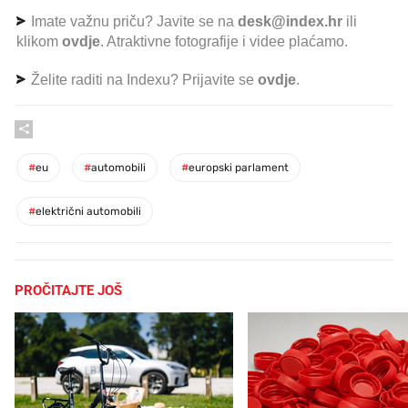
Imate važnu priču? Javite se na
desk@index.hr
ili
klikom
ovdje
. Atraktivne fotografije i videe plaćamo.
Želite raditi na Indexu? Prijavite se
ovdje
.
#
eu
#
automobili
#
europski parlament
#
električni automobili
PROČITAJTE JOŠ