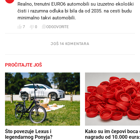
Realno, trenutni EURO6 automobili su izuzetno ekološki
čisti i razumna odluka bi bila da od 2035. na cesti budu
minimalno takvi automobili.
7
0
ODGOVORITE
JOŠ 14 KOMENTARA
PROČITAJTE JOŠ
Što povezuje Lexus i
Kako su im čepovi boca d
legendarnog Ponyja?
nagradu od 10.000 eura