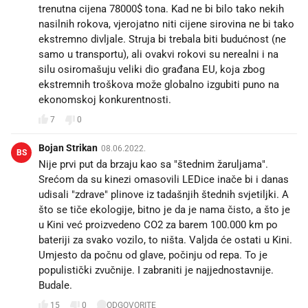
trenutna cijena 78000$ tona. Kad ne bi bilo tako nekih
nasilnih rokova, vjerojatno niti cijene sirovina ne bi tako
ekstremno divljale. Struja bi trebala biti budućnost (ne
samo u transportu), ali ovakvi rokovi su nerealni i na
silu osiromašuju veliki dio građana EU, koja zbog
ekstremnih troškova može globalno izgubiti puno na
7
0
Bojan Strikan
08.06.2022.
BS
Nije prvi put da brzaju kao sa "štednim žaruljama".
Srećom da su kinezi omasovili LEDice inače bi i danas
udisali "zdrave" plinove iz tadašnjih štednih svjetiljki. A
što se tiče ekologije, bitno je da je nama čisto, a što je
u Kini već proizvedeno CO2 za barem 100.000 km po
bateriji za svako vozilo, to ništa. Valjda će ostati u Kini.
Umjesto da počnu od glave, počinju od repa. To je
populistički zvučnije. I zabraniti je najjednostavnije.
Budale.
15
0
ODGOVORITE