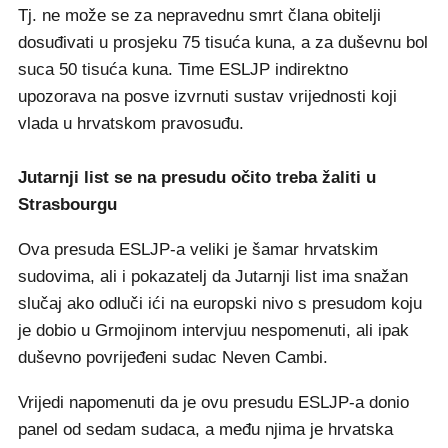
Tj. ne može se za nepravednu smrt člana obitelji
dosuđivati u prosjeku 75 tisuća kuna, a za duševnu bol
suca 50 tisuća kuna. Time ESLJP indirektno
upozorava na posve izvrnuti sustav vrijednosti koji
vlada u hrvatskom pravosuđu.
Jutarnji list se na presudu očito treba žaliti u
Strasbourgu
Ova presuda ESLJP-a veliki je šamar hrvatskim
sudovima, ali i pokazatelj da Jutarnji list ima snažan
slučaj ako odluči ići na europski nivo s presudom koju
je dobio u Grmojinom intervjuu nespomenuti, ali ipak
duševno povrijeđeni sudac Neven Cambi.
Vrijedi napomenuti da je ovu presudu ESLJP-a donio
panel od sedam sudaca, a među njima je hrvatska