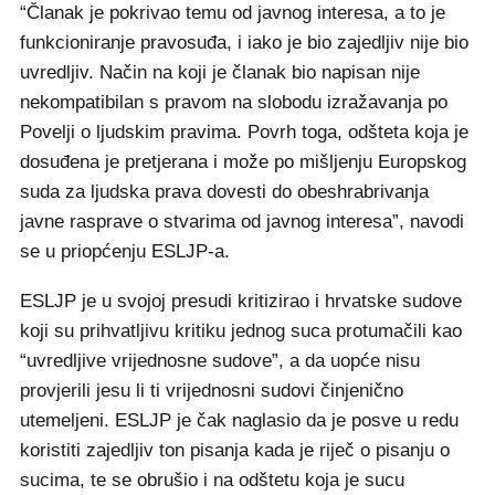
“Članak je pokrivao temu od javnog interesa, a to je
funkcioniranje pravosuđa, i iako je bio zajedljiv nije bio
uvredljiv. Način na koji je članak bio napisan nije
nekompatibilan s pravom na slobodu izražavanja po
Povelji o ljudskim pravima. Povrh toga, odšteta koja je
dosuđena je pretjerana i može po mišljenju Europskog
suda za ljudska prava dovesti do obeshrabrivanja
javne rasprave o stvarima od javnog interesa”, navodi
se u priopćenju ESLJP-a.
ESLJP je u svojoj presudi kritizirao i hrvatske sudove
koji su prihvatljivu kritiku jednog suca protumačili kao
“uvredljive vrijednosne sudove”, a da uopće nisu
provjerili jesu li ti vrijednosni sudovi činjenično
utemeljeni. ESLJP je čak naglasio da je posve u redu
koristiti zajedljiv ton pisanja kada je riječ o pisanju o
sucima, te se obrušio i na odštetu koja je sucu