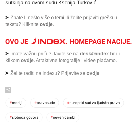
sutkinja na ovom sudu Ksenija Turković.
Znate li nešto više o temi ili želite prijaviti grešku u
tekstu? Kliknite
ovdje
.
Imate važnu priču? Javite se na
desk@index.hr
ili
klikom
ovdje
. Atraktivne fotografije i videe plaćamo.
Želite raditi na Indexu? Prijavite se
ovdje
.
#
mediji
#
pravosuđe
#
europski sud za ljudska prava
#
sloboda govora
#
neven cambi