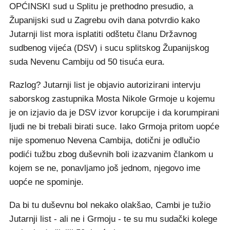
OPĆINSKI sud u Splitu je prethodno presudio, a
Županijski sud u Zagrebu ovih dana potvrdio kako
Jutarnji list mora isplatiti odštetu članu Državnog
sudbenog vijeća (DSV) i sucu splitskog Županijskog
suda Nevenu Cambiju od 50 tisuća eura.
Razlog? Jutarnji list je objavio autorizirani intervju
saborskog zastupnika Mosta Nikole Grmoje u kojemu
je on izjavio da je DSV izvor korupcije i da korumpirani
ljudi ne bi trebali birati suce. Iako Grmoja pritom uopće
nije spomenuo Nevena Cambija, dotični je odlučio
podići tužbu zbog duševnih boli izazvanim člankom u
kojem se ne, ponavljamo još jednom, njegovo ime
uopće ne spominje.
Da bi tu duševnu bol nekako olakšao, Cambi je tužio
Jutarnji list - ali ne i Grmoju - te su mu sudački kolege