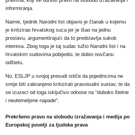
pravima, koji se odnosi pravo na slobodu izražavanja i
informiranja.
Naime, tjednik Narodni list objavio je članak u kojemu
je kritizirao hrvatskog suca jer je išao na jednu
proslavu, argumentirajući da to predstavlja sukob
interesa. Zbog toga je taj sudac tužio Narodni list i na
hrvatskim sudovima pobijedio, te dobio novčanu
odštetu.
No, ESLJP u svojoj presudi ističe da pojedincima ne
smije biti zabranjeno kritizirati pravosudni sustav, te da
se izuzeci od toga isključivo odnose na “duboko štetne
i neutemeljene napade”.
Prekršeno pravo na slobodu izražavanja i medija po
Europskoj povelji za ljudska prava