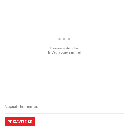
PROČITAJTE JOŠ
Što povezuje Lexus i
Kako su im čepovi boca d
legendarnog Ponyja?
nagradu od 10.000 eura
vjerovali"
PRIJAVITE SE