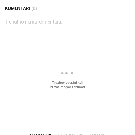
KOMENTARI
(0)
Trenutno nema komentara.
PROČITAJTE JOŠ
Što povezuje Lexus i
Kako su im čepovi boca d
legendarnog Ponyja?
nagradu od 10.000 eura
vjerovali"