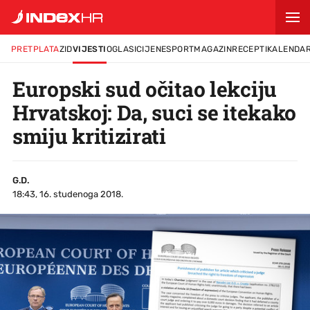
PRETPLATA
ZID
VIJESTI
OGLASI
CIJENE
SPORT
MAGAZIN
RECEPTI
KALENDA
Europski sud očitao lekciju
Hrvatskoj: Da, suci se itekako
smiju kritizirati
G.D.
18:43, 16. studenoga 2018.