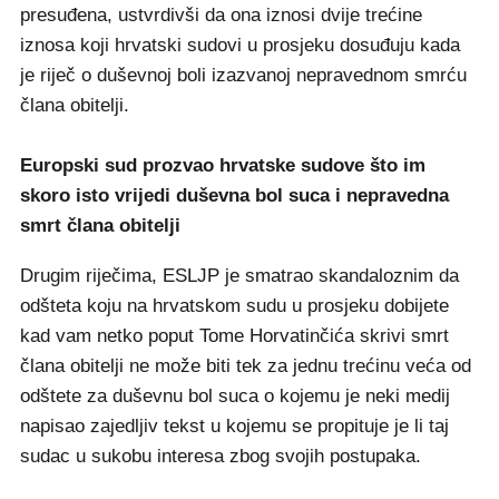
presuđena, ustvrdivši da ona iznosi dvije trećine
iznosa koji hrvatski sudovi u prosjeku dosuđuju kada
je riječ o duševnoj boli izazvanoj nepravednom smrću
člana obitelji.
Europski sud prozvao hrvatske sudove što im
skoro isto vrijedi duševna bol suca i nepravedna
smrt člana obitelji
Drugim riječima, ESLJP je smatrao skandaloznim da
odšteta koju na hrvatskom sudu u prosjeku dobijete
kad vam netko poput Tome Horvatinčića skrivi smrt
člana obitelji ne može biti tek za jednu trećinu veća od
odštete za duševnu bol suca o kojemu je neki medij
napisao zajedljiv tekst u kojemu se propituje je li taj
sudac u sukobu interesa zbog svojih postupaka.