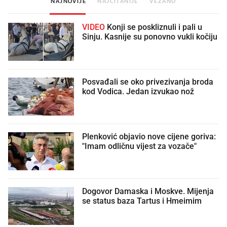
NAJNOVIJE
NAJČITANIJE
VEZANO
VIDEO
Konji se poskliznuli i pali u
Sinju. Kasnije su ponovno vukli kočiju
Posvađali se oko privezivanja broda
kod Vodica. Jedan izvukao nož
Plenković objavio nove cijene goriva:
"Imam odličnu vijest za vozače"
Dogovor Damaska i Moskve. Mijenja
se status baza Tartus i Hmeimim