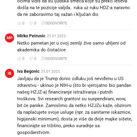
očima vidiš da su ljudska smeća koje su preko leševa
došla na te pozicije valjda.. ruka uz ruku HDZ-a naravno
da ne zaboravimo taj važan i ključan dio
0
0
ODGOVORITE
Mirko Petrusic
25.01.2025.
MP
Netko pametan jer u ovoj zemlji žive samo uhljeni od
akademika do čistačice
0
0
ODGOVORITE
Iva Begovic
25.01.2025.
IB
Javljaju da je Trump donio odluku još neviđenu u US
zdravstvu - ukinuo je NIH-u (što bi vjerojatno bio pandan
našeg HZJZ-a) financiranje istraživanja i putnih
troškova. Svi research grantovi su suspendirani, wow,
bit će panike. Zamislimo da netko HZJZu kaže, obzirom
da naplaćujete svoje usluge (npr. za sanitarne iskaznice,
higijenski minimum), dosta je više da dvije majke sišete,
financirajte se tržišno, preko suradnje sa
gospodarstvom.