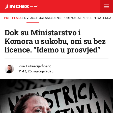
PRETPLATA
ZID
VIJESTI
OGLASI
CIJENE
SPORT
MAGAZIN
RECEPTI
KALENDA
Dok su Ministarstvo i
Komora u sukobu, oni su bez
licence. "Idemo u prosvjed"
Piše:
Lukrecija Žderić
11:43, 25. siječnja 2025.