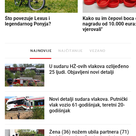
Što povezuje Lexus i
Kako su im čepovi boca d
legendarnog Ponyja?
nagradu od 10.000 eura
vjerovali"
NAJNOVIJE
NAJČITANIJE
VEZANO
U sudaru HŽ-ovih vlakova ozlijeđeno
25 ljudi. Objavljeni novi detalji
Novi detalji sudara vlakova. Putnički
vlak vozio 61-godišnjak, teretni 20-
godišnjak
Žena (36) nožem ubila partnera (71)