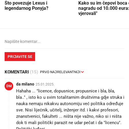
Što povezuje Lexus i
Kako su im čepovi boca d
legendarnog Ponyja?
nagradu od 10.000 eura
vjerovali"
PRIJAVITE SE
KOMENTARI
(15)
da milano
25.01.2025.
DM
Hahaha ... "licence, dopusnice, propusnice i bla, bla,
bla.." , isto ko u svim totalitarnim društvima gdje struka i
nauka nemaju nikakvu autonomiju već politika određuje
sve. Nisi lijećnik, učitelj, inženjer itd. i kakvi profesori,
znanstvenici, fakulteti ... ništa nije važno, niko si i ništa
dok ti mali politički parazit ne udar pečat i da "licencu".
Politički luđaci.