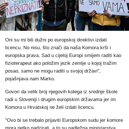
Oni su mi bili dužni po europskoj direktivi izdati
licencu. No nisu, što znači da naša Komora krši i
europska prava. Sad u cijeloj Europi smijem raditi kao
fizioterapeut ako položim jezik zemlje u kojoj tražim
posao, samo ne mogu raditi u svojoj državi",
pojašnjava nam Marko.
Govori da velik broj njegovih kolega iz srednje škole
radi u Sloveniji i drugim europskim državama jer im
Komora u Hrvatskoj ne želi izdati licencu.
"Ovo bi se trebalo prijaviti Europskom sudu jer komore
mora netko nadzirati, a to su nadležna ministarstva.