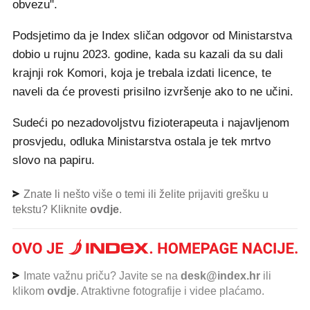
obvezu".
Podsjetimo da je Index sličan odgovor od Ministarstva
dobio u rujnu 2023. godine, kada su kazali da su dali
krajnji rok Komori, koja je trebala izdati licence, te
naveli da će provesti prisilno izvršenje ako to ne učini.
Sudeći po nezadovoljstvu fizioterapeuta i najavljenom
prosvjedu, odluka Ministarstva ostala je tek mrtvo
slovo na papiru.
Znate li nešto više o temi ili želite prijaviti grešku u
tekstu? Kliknite
ovdje
.
Imate važnu priču? Javite se na
desk@index.hr
ili
klikom
ovdje
. Atraktivne fotografije i videe plaćamo.