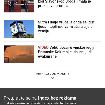
kod Slavonskog Broda. Imala je
preko dva promila
Sutra i dalje vruće, a onda se idući
tjedan toplinski val vraća u cijelu
zemlju
VIDEO
Veliki požar u vinskoj regiji
Britanske Kolumbije, tisuće ljudi
evakuirane
PRIKAŽI JOŠ VIJESTI
Pretplatite se na
Index bez reklama
Podržite neovisno novinarstvo i čitajte Index bez bannera.