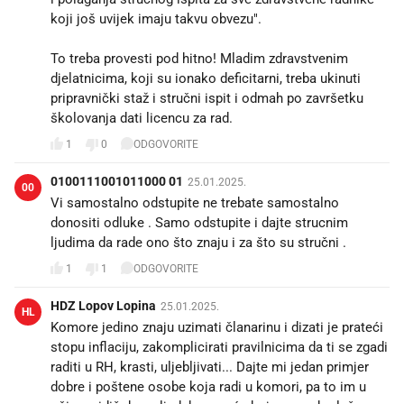
koji još uvijek imaju takvu obvezu".
To treba provesti pod hitno! Mladim zdravstvenim
djelatnicima, koji su ionako deficitarni, treba ukinuti
pripravnički staž i stručni ispit i odmah po završetku
školovanja dati licencu za rad.
1
0
ODGOVORITE
0100111001011000 01
25.01.2025.
00
Vi samostalno odstupite ne trebate samostalno
donositi odluke . Samo odstupite i dajte strucnim
ljudima da rade ono što znaju i za što su stručni .
1
1
ODGOVORITE
HDZ Lopov Lopina
25.01.2025.
HL
Komore jedino znaju uzimati članarinu i dizati je prateći
stopu inflaciju, zakomplicirati pravilnicima da ti se zgadi
raditi u RH, krasti, uljebljivati... Dajte mi jedan primjer
dobre i poštene osobe koja radi u komori, pa to im u