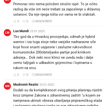
Primorac isto nema položeni stručni ispit. To je očito
razlog da više isti neće trebati za zaposlenje u državnoj
ustanovi. Da nije njega ništa ovi vama ne bi olakšali.
3
0
ODGOVORITE
Lux Mundi
25.01.2025.
LM
Tko god da u Hrvackoj prosvjeduje, odmah je hybrid
warrior i iza toga stoje neke vanjske nadnaravne sile
koje hoce srusiti uspjesne i zasluzne rukovodioce
komunisticke 200obiteljaske partije pod krinkom
adezeja... Dok neki novi klinci ne uvedu reda i dalje
cemo taljigati s udbaskim gojencima i lopinama s
rukom na srcu
2
0
ODGOVORITE
Mudromir Realni
25.01.2025.
MR
Dodali su da kompleksnost ovog pitanja planiraju riješiti
kroz izmjene Zakona o zdravstvenoj zaštiti "u kojem se
namjerava ukinuti obveza obavljanja pripravničkog staža
i polaganja stručnog ispita za sve zdravstvene radnike