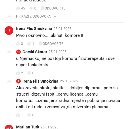
45
0
ODGOVORITE
PRIKAŽI 2 ODGOVORA
Irena Flis Smokvina
25.01.2025.
IF
Prvo i osnovno.....ukinuti komore !!
3
1
ODGOVORITE
Gorski Skotar
25.01.2025.
GS
u Njemačkoj ne postoji komora fizioterapeuta i sve
super funkcionira..
2
0
Irena Flis Smokvina
25.01.2025.
IF
Ako zavrsis skolu,fakultet...dobijes diplomu...polozis
strucni ,drzavni ispit...cemu licenca...cemu
komora......izmisljena radna mjesta i pobiranje novaca
onih koji rade u zdravstvu ,sa mizernim placama
1
0
Marijan Turk
25.01.2025.
MT