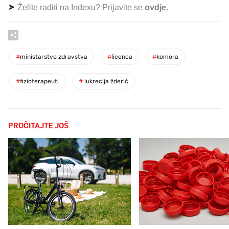
Želite raditi na Indexu? Prijavite se
ovdje
.
#
ministarstvo zdravstva
#
licenca
#
komora
#
fizioterapeuti
#
lukrecija žderić
PROČITAJTE JOŠ