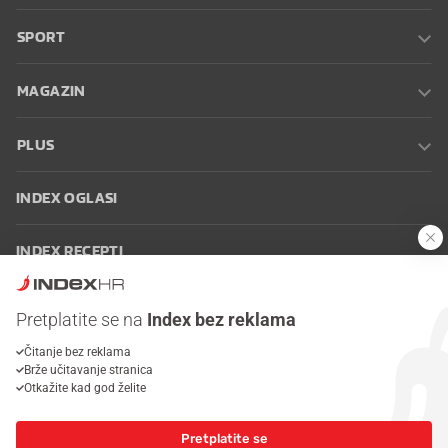
SPORT
MAGAZIN
PLUS
INDEX OGLASI
INDEX RECEPTI
INFO
Pretplatite se na
Index bez reklama
Čitanje bez reklama
Oglašavanje
Zaposli se na Indexu
Kontakt
Impressum
Uvjeti
Brže učitavanje stranica
korištenja
Postavke kolačića
Otkažite kad god želite
Pretplatite se