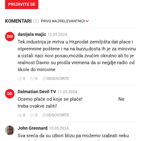
PRIJAVITE SE
KOMENTARI
(3)
danijela majic
12.05.2024.
DM
Tek.industrija je mrtva u Hr,prodat zemiljišta dat place i
otpremnine poštene i na na burzu,dosta ih je za mirovinu
a ostali naci novi posao,mozda zvučim okrutno ali to je
realnost.Davno su prošla vremena da si negdje radio od
škole do mirovine
0
0
ODGOVORITE
Dalmatian Devil TV
11.05.2024.
DD
Ocemo plače od koje se plače!😭😭😭🤣🤣🤣Ne
treba ovakve zaliti!
0
0
ODGOVORITE
John Grennard
10.05.2024.
Sva sreća da su izbori blizu pa možemo izabrati neku