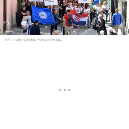
FOTO: VJERAN ZGANEC ROGULJA/PIXSELL