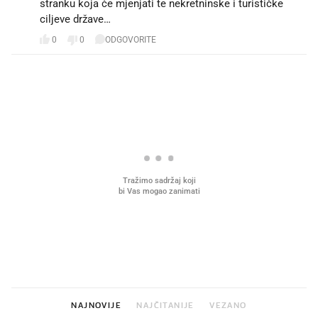
stranku koja će mjenjati te nekretninske i turističke
ciljeve države…
0
0
ODGOVORITE
PROČITAJTE JOŠ
Što povezuje Lexus i
Kako su im čepovi boca d
legendarnog Ponyja?
nagradu od 10.000 eura
vjerovali"
NAJNOVIJE
NAJČITANIJE
VEZANO