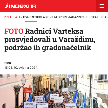
PRETPLATA
ZID
VIJESTI
OGLASI
CIJENE
SPORT
MAGAZIN
RECEPTI
KALENDA
FOTO
Radnici Varteksa
prosvjedovali u Varaždinu,
podržao ih gradonačelnik
Hina
13:08, 10. svibnja 2024.