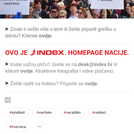
Znate li nešto više o temi ili želite prijaviti grešku u
tekstu? Kliknite
ovdje
.
Imate važnu priču? Javite se na
desk@index.hr
ili
klikom
ovdje
. Atraktivne fotografije i videe plaćamo.
Želite raditi na Indexu? Prijavite se
ovdje
.
#
sindikat
#
varteks
#
varaždin
#
radnici
#
tvornica