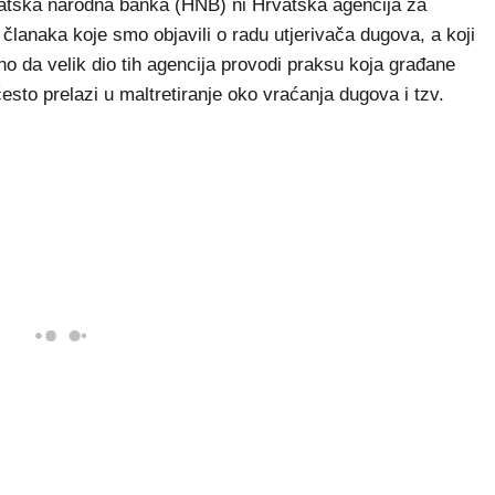
vatska narodna banka (HNB) ni Hrvatska agencija za
članaka koje smo objavili o radu utjerivača dugova, a koji
sno da velik dio tih agencija provodi praksu koja građane
često prelazi u maltretiranje oko vraćanja dugova i tzv.