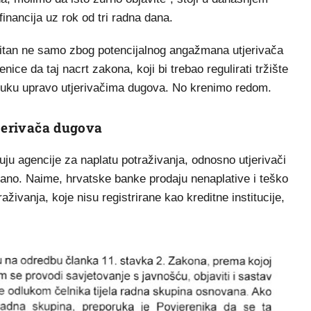
financija uz rok od tri radna dana.
bitan ne samo zbog potencijalnog angažmana utjerivača
ice da taj nacrt zakona, koji bi trebao regulirati tržište
na ruku upravo utjerivačima dugova. No krenimo redom.
tjerivača dugova
ju agencije za naplatu potraživanja, odnosno utjerivači
irano. Naime, hrvatske banke prodaju nenaplative i teško
živanja, koje nisu registrirane kao kreditne institucije,