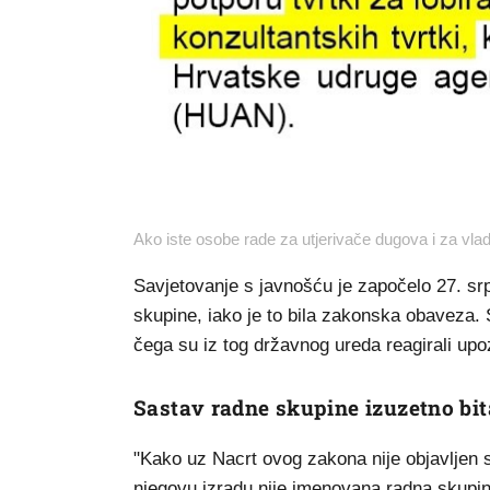
Ako iste osobe rade za utjerivače dugova i za vlad
Savjetovanje s javnošću je započelo 27. srp
skupine, iako je to bila zakonska obaveza. 
čega su iz tog državnog ureda reagirali u
Sastav radne skupine izuzetno bi
"Kako uz Nacrt ovog zakona nije objavljen s
njegovu izradu nije imenovana radna skupina