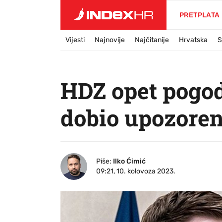
PRETPLATA
Vijesti
Najnovije
Najčitanije
Hrvatska
S
HDZ opet pogodu
dobio upozoren
Piše:
Ilko Ćimić
09:21, 10. kolovoza 2023.