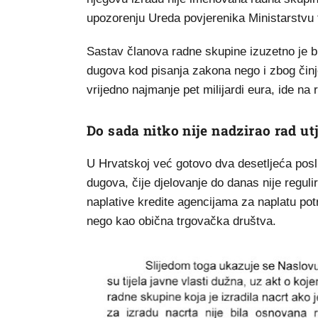
upozorenju Ureda povjerenika Ministarstvu 
Sastav članova radne skupine izuzetno je 
dugova kod pisanja zakona nego i zbog činjen
vrijedno najmanje pet milijardi eura, ide 
Do sada nitko nije nadzirao rad u
U Hrvatskoj već gotovo dva desetljeća poslu
dugova, čije djelovanje do danas nije regul
naplative kredite agencijama za naplatu potra
nego kao obična trgovačka društva.