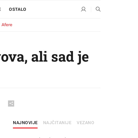
E
OSTALO
Afere
va, ali sad je
NAJNOVIJE
NAJČITANIJE
VEZANO