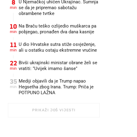
8
U Njemačkoj uhićen Ukrajinac. Sumnja
min
se da je pripremao sabotažu
obrambene tvrtke
10
Na Braču teško ozlijedio muškarca pa
min
pobjegao, pronađen dva dana kasnije
11
U dio Hrvatske sutra stiže osvježenje,
min
ali u ostatku ostaju ekstremne vrućine
22
Bivši ukrajinski ministar obrane želi se
min
vratiti: "Uvijek imamo šanse"
35
Mediji objavili da je Trump napao
min
Hegsetha zbog Irana. Trump: Priča je
POTPUNO LAŽNA
PRIKAŽI JOŠ VIJESTI