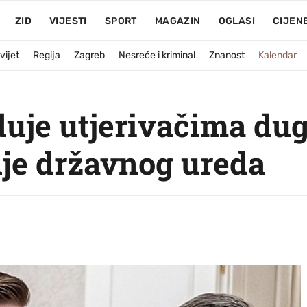
ZID
VIJESTI
SPORT
MAGAZIN
OGLASI
CIJEN
vijet
Regija
Zagreb
Nesreće i kriminal
Znanost
Kalendar
je utjerivačima dugo
je državnog ureda