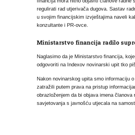
financija mora hitno objaviti članove radne s
regulirati rad utjerivača dugova. Sastav rad
u svojim financijskim izvještajima naveli ka
konzultante i PR-ovce.
Ministarstvo financija radilo su
Naglasimo da je Ministarstvo financija, koj
odgovoriti na Indexov novinarski upit tko p
Nakon novinarskog upita smo informaciju o 
zatražili putem prava na pristup informaci
obrazloženjem da bi objava imena članova r
savjetovanja s javnošću utjecala na samosta