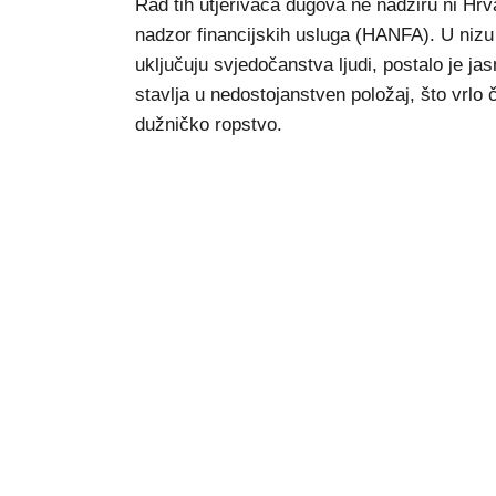
Rad tih utjerivača dugova ne nadziru ni Hr
nadzor financijskih usluga (HANFA). U nizu 
uključuju svjedočanstva ljudi, postalo je ja
stavlja u nedostojanstven položaj, što vrlo 
dužničko ropstvo.