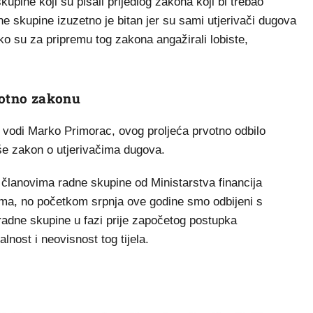
kupine koji su pisali prijedlog zakona koji bi trebao
ne skupine izuzetno je bitan jer su sami utjerivači dugova
ko su za pripremu tog zakona angažirali lobiste,
protno zakonu
e vodi Marko Primorac, ovog proljeća prvotno odbilo
iše zakon o utjerivačima dugova.
članovima radne skupine od Ministarstva financija
jama, no početkom srpnja ove godine smo odbijeni s
adne skupine u fazi prije započetog postupka
lnost i neovisnost tog tijela.