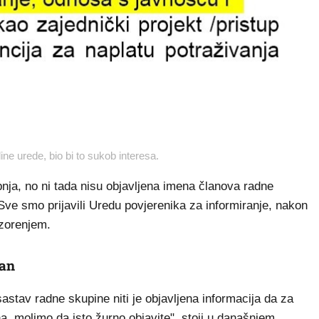
ine urede, bio bi to sukob interesa.
nja, no ni tada nisu objavljena imena članova radne
Sve smo prijavili Uredu povjerenika za informiranje, nakon
pozorenjem.
tan
astav radne skupine niti je objavljena informacija da za
, molimo da isto žurno objavite", stoji u današnjem