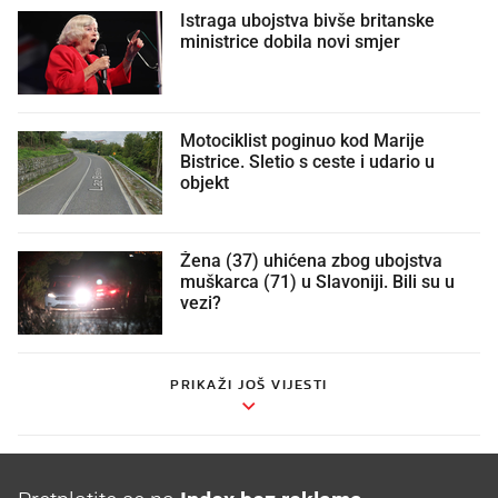
Istraga ubojstva bivše britanske
ministrice dobila novi smjer
Motociklist poginuo kod Marije
Bistrice. Sletio s ceste i udario u
objekt
Žena (37) uhićena zbog ubojstva
muškarca (71) u Slavoniji. Bili su u
vezi?
PRIKAŽI JOŠ VIJESTI
Pretplatite se na
Index bez reklama