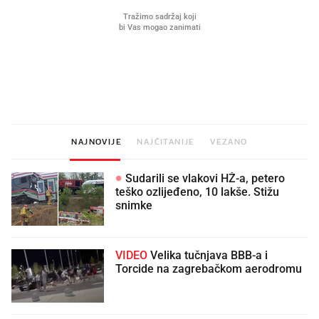
Što povezuje Lexus i
Kako su im čepovi boca d
legendarnog Ponyja?
nagradu od 10.000 eura
vjerovali"
NAJNOVIJE
NAJČITANIJE
VEZANO
Sudarili se vlakovi HŽ-a, petero
teško ozlijeđeno, 10 lakše. Stižu
snimke
VIDEO
Velika tučnjava BBB-a i
Torcide na zagrebačkom aerodromu