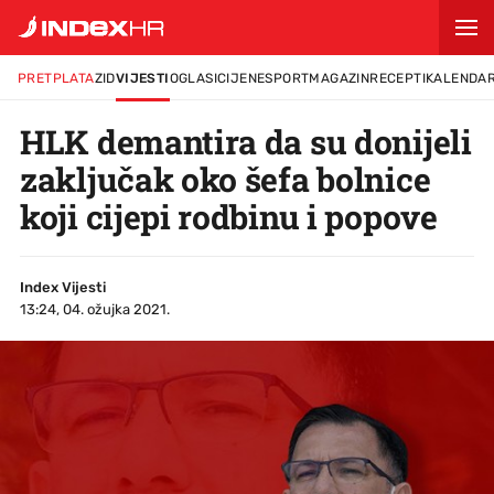
PRETPLATA
ZID
VIJESTI
OGLASI
CIJENE
SPORT
MAGAZIN
RECEPTI
KALENDA
HLK demantira da su donijeli
zaključak oko šefa bolnice
koji cijepi rodbinu i popove
Index Vijesti
13:24, 04. ožujka 2021.