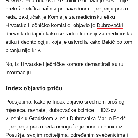
RAVNATELJ dubrovačke bolnice dr. Marijo Bekić nije
prekršio etička načela pri navodnom cijepljenju preko
reda, zaključak je Komisije za medicinsku etiku
Hrvatske liječničke komisije, objavio je
Dubrovački
dnevnik
dodajući kako se radi o komisiji za medicinsku
etiku i deontologiju, koja je ustvrdila kako Bekić po tom
pitanju nije kriv.
No, iz Hrvatske liječničke komore demantirali su tu
informaciju.
Index objavio priču
Podsjetimo, kako je Index objavio sredinom prošlog
mjeseca, ravnatelj dubrovačke bolnice i HDZ-ov
vijećnik u Gradskom vijeću Dubrovnika Marijo Bekić
cijepljenje preko reda omogućio je puncu i punici iz
Posušja, svojim roditeljima, određenim svećenicima i