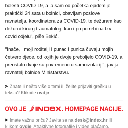
bolesti COVID-19, a ja sam od početka epidemije
praktički 24 sata u bolnici, obavljam poslove
ravnatelja, koordinatora za COVID-19, te dežuram kao
dežurni kirurg traumatolog, kao i po potrebi na tzv.
covid odjelu", piše Bekić.
"Inače, i moji roditelji i punac i punica čuvaju mojih
četvero djece, od kojih je dvoje preboljelo COVID-19, a
preostalo dvoje su povremeno u samoizolaciji", javlja
ravnatelj bolnice Ministarstvu.
Znate li nešto više o temi ili želite prijaviti grešku u
tekstu? Kliknite
ovdje
.
Imate važnu priču? Javite se na
desk@index.hr
ili
klikom
ovdje
. Atraktivne fotografije i videe plaćamo.