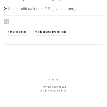
Želite raditi na Indexu? Prijavite se
ovdje
.
#
mario bekić
#
cijepljenje preko reda
PROČITAJTE JOŠ
Što povezuje Lexus i
Kako su im čepovi boca d