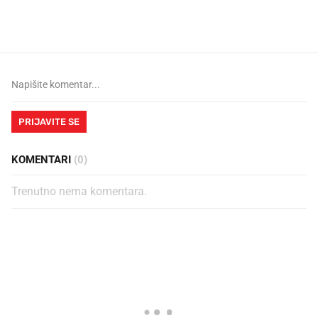
legendarnog Ponyja?
nagradu od 10.000 eura
vjerovali"
PRIJAVITE SE
KOMENTARI
(0)
Trenutno nema komentara.
PROČITAJTE JOŠ