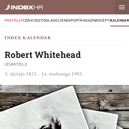
PRETPLATA
ZID
VIJESTI
OGLASI
CIJENE
SPORT
MAGAZIN
RECEPTI
KALENDA
INDEX KALENDAR
Robert Whitehead
IZUMITELJ
3. siječnja 1823.
-
14. studenoga 1903.