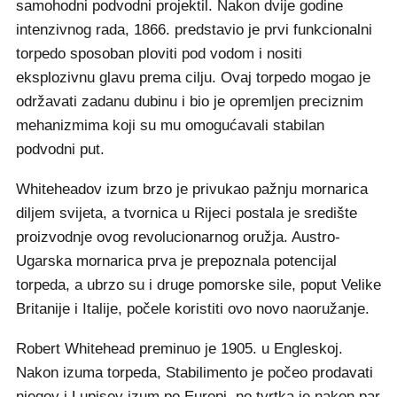
samohodni podvodni projektil. Nakon dvije godine
intenzivnog rada, 1866. predstavio je prvi funkcionalni
torpedo sposoban ploviti pod vodom i nositi
eksplozivnu glavu prema cilju. Ovaj torpedo mogao je
održavati zadanu dubinu i bio je opremljen preciznim
mehanizmima koji su mu omogućavali stabilan
podvodni put.
Whiteheadov izum brzo je privukao pažnju mornarica
diljem svijeta, a tvornica u Rijeci postala je središte
proizvodnje ovog revolucionarnog oružja. Austro-
Ugarska mornarica prva je prepoznala potencijal
torpeda, a ubrzo su i druge pomorske sile, poput Velike
Britanije i Italije, počele koristiti ovo novo naoružanje.
Robert Whitehead preminuo je 1905. u Engleskoj.
Nakon izuma torpeda, Stabilimento je počeo prodavati
njegov i Lupisov izum po Europi, no tvrtka je nakon par