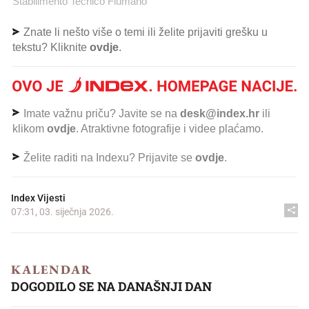
Stabilimento Tecnico Fiumano
Znate li nešto više o temi ili želite prijaviti grešku u
tekstu? Kliknite
ovdje
.
Imate važnu priču? Javite se na
desk@index.hr
ili
klikom
ovdje
. Atraktivne fotografije i videe plaćamo.
Želite raditi na Indexu? Prijavite se
ovdje
.
Index Vijesti
07:31, 03. siječnja 2026.
KALENDAR
DOGODILO SE NA DANAŠNJI DAN