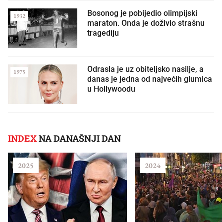
Bosonog je pobijedio olimpijski
1932
maraton. Onda je doživio strašnu
tragediju
Odrasla je uz obiteljsko nasilje, a
1975
danas je jedna od najvećih glumica
u Hollywoodu
INDEX
NA DANAŠNJI DAN
2025
2024