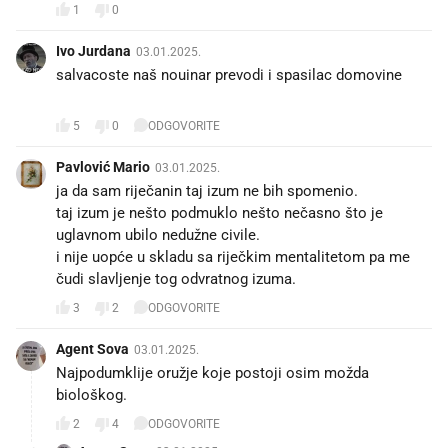
1
0
Ivo Jurdana
03.01.2025.
salvacoste naš nouinar prevodi i spasilac domovine 🤣
🤡
5
0
ODGOVORITE
Pavlović Mario
03.01.2025.
ja da sam riječanin taj izum ne bih spomenio.
taj izum je nešto podmuklo nešto nečasno što je
uglavnom ubilo nedužne civile.
i nije uopće u skladu sa riječkim mentalitetom pa me
čudi slavljenje tog odvratnog izuma.
3
2
ODGOVORITE
Agent Sova
03.01.2025.
Najpodumklije oružje koje postoji osim možda
biološkog.
2
4
ODGOVORITE