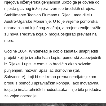
Njegova inženjerska genijalnost ubrzo ga je dovela do
mjesta glavnog inženjera tvornice brodskih strojeva
Stabilimento Tecnico Fiumano u Rijeci, tada dijelu
Austro-Ugarske Monarhije. U to je vrijeme pomorska
obrana bila od ključnog značaja, a brojne zemlje tražile
su nova sredstva koja bi mogla osigurati prevlast na
moru.
Godine 1864. Whitehead je dobio zadatak unaprijediti
projekt koji je izradio Ivan Lupis, pomorski zapovjednik
iz Rijeke. Lupis je osmislio brodić s eksplozivnim
punjenjem, nazvan Spasilac domovine (tal.
Salvacoste), koji bi se kretao prema neprijateljskom
brodu s pomoću upravljačkih konopa. Iako inovativna,
ideja je imala tehničkih nedostataka i nije bila prikladna
za vojne operacije.