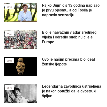
Rajko Dujmić s 13 godina napisao
1954
je prvu pjesmu, a od Fosila je
napravio senzaciju
Bio je najvažniji vladar srednjeg
962
vijeka i odredio sudbinu cijele
Europe
Ovo je našim precima bio ideal
1908
ženske ljepote
Legendarna zavodnica ustrijeljena
1876
je nakon optužbi da je dvostruki
špijun