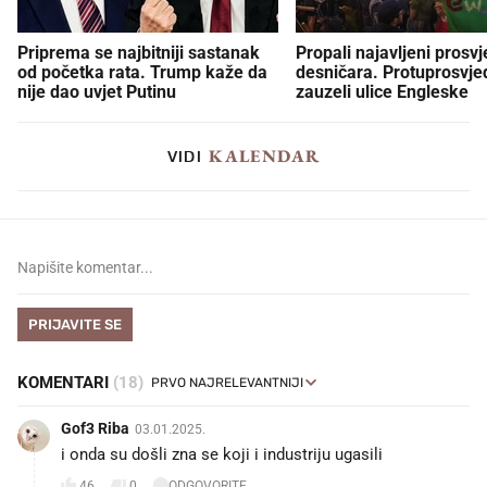
Priprema se najbitniji sastanak
Propali najavljeni prosvj
od početka rata. Trump kaže da
desničara. Protuprosvje
nije dao uvjet Putinu
zauzeli ulice Engleske
KALENDAR
VIDI
PRIJAVITE SE
KOMENTARI
(18)
Gof3 Riba
03.01.2025.
i onda su došli zna se koji i industriju ugasili
46
0
ODGOVORITE