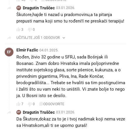
Dragutin Truščec
03.01.2026.
DT
Škutore,hajde ti nazad u pradomovinu,a ta pitanja
prepusti nama koji smo tu rođeni!I ne preskači terapiju!
3
0
UČITAJTE JOŠ 1 ODGOVOR
Elmir Fazlic
04.01.2025.
EF
Rođen, živio 32 godine u SFRJ, sada Bošnjak ili
Bosanac. Znam dobro Hrvatska imala poljoprivredne
institute svjetskog glasa, sorte pšenice, kukuruza, a o
privrednim gigantima, Pliva, Ina, Rade Končar,
brodogradilišta... Trebate se hvaliti sa tim postignućima
i žaliti što su vam neki to uništili. Vi znate bolje to nego
ja. U Bosni isto se desilo.
7
0
ODGOVORITE
Dragutin Truščec
03.01.2026.
DT
Da Škutore,dokaz za to je i tvoj nadimak koji nema veze
sa Hrvatskom,ali ti se uporno guraš!