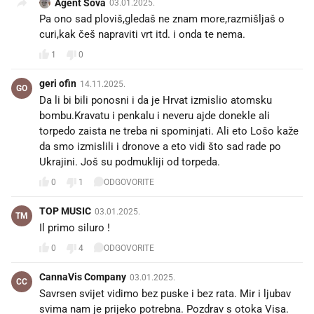
Agent Sova
03.01.2025.
Pa ono sad ploviš,gledaš ne znam more,razmišljaš o
curi,kak češ napraviti vrt itd. i onda te nema.
1
0
geri ofin
14.11.2025.
GO
Da li bi bili ponosni i da je Hrvat izmislio atomsku
bombu.Kravatu i penkalu i neveru ajde donekle ali
torpedo zaista ne treba ni spominjati. Ali eto Lošo kaže
da smo izmislili i dronove a eto vidi što sad rade po
Ukrajini. Još su podmukliji od torpeda.
0
1
ODGOVORITE
TOP MUSIC
03.01.2025.
TM
Il primo siluro !
0
4
ODGOVORITE
CannaVis Company
03.01.2025.
CC
Savrsen svijet vidimo bez puske i bez rata. Mir i ljubav
svima nam je prijeko potrebna. Pozdrav s otoka Visa.