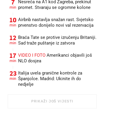
7
Nesreća na A1 kod Zagreba, prekinut
min
promet. Stvaraju se ogromne kolone
10
Airbnb nastavlja snažan rast. Svjetsko
min
prvenstvo donijelo novi val rezervacija
12
Braća Tate se protive izručenju Britaniji.
min
Sad traže puštanje iz zatvora
17
VIDEO I FOTO
Amerikanci objavili još
min
NLO dosjea
23
Italija uvela granične kontrole za
min
Španjolce. Madrid: Ukinite ih do
nedjelje
PRIKAŽI JOŠ VIJESTI