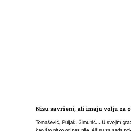
Nisu savršeni, ali imaju volju za
Tomašević, Puljak, Šimunić... U svojim gra
kao što nitko od nas nije. Ali su za sada po