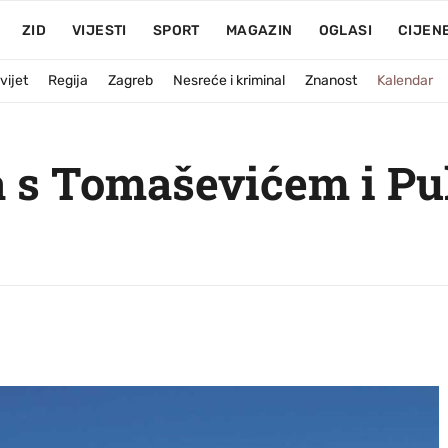
ZID
VIJESTI
SPORT
MAGAZIN
OGLASI
CIJEN
vijet
Regija
Zagreb
Nesreće i kriminal
Znanost
Kalendar
a s Tomaševićem i P