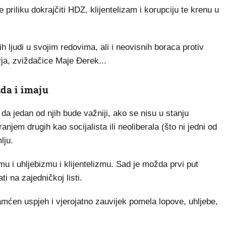
 priliku dokrajčiti HDZ, klijentelizam i korupciju te krenu u
h ljudi u svojim redovima, ali i neovisnih boraca protiv
ja, zviždačice Maje Đerek...
žda i imaju
da jedan od njih bude važniji, ako se nisu u stanju
njem drugih kao socijalista ili neoliberala (što ni jedni od
lju.
zmu i uhljebizmu i klijentelizmu. Sad je možda prvi put
i na zajedničkoj listi.
pamćen uspjeh i vjerojatno zauvijek pomela lopove, uhljebe,