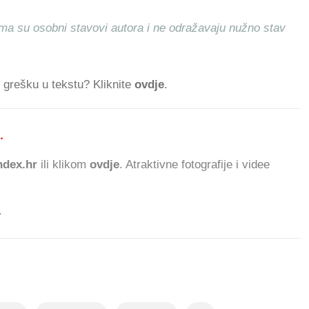
ma su osobni stavovi autora i ne odražavaju nužno stav
ti grešku u tekstu? Kliknite
ovdje
.
.
713.447 ČITATELJA
dex.hr
ili klikom
ovdje
. Atraktivne fotografije i videe
.