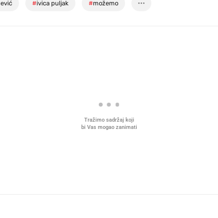
ević
#
ivica puljak
#
možemo
Tražimo sadržaj koji
bi Vas mogao zanimati