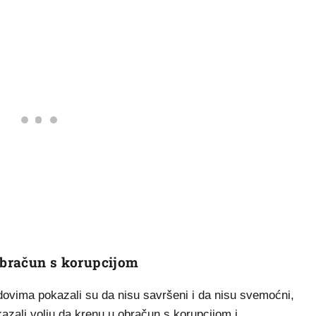
 obračun s korupcijom
dovima pokazali su da nisu savršeni i da nisu svemoćni,
kazali volju da krenu u obračun s korupcijom i