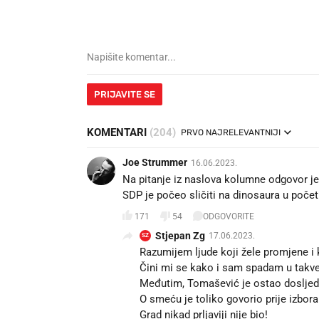
PRIJAVITE SE
KOMENTARI
(204)
PRVO NAJRELEVANTNIJI
Joe Strummer
16.06.2023.
Na pitanje iz naslova kolumne odgovor j
SDP je počeo sličiti na dinosaura u poče
171
54
ODGOVORITE
Stjepan Zg
17.06.2023.
SZ
Razumijem ljude koji žele promjene i 
Čini mi se kako i sam spadam u takve
Međutim, Tomašević je ostao dosljeda
O smeću je toliko govorio prije izbora
Grad nikad prljaviji nije bio!