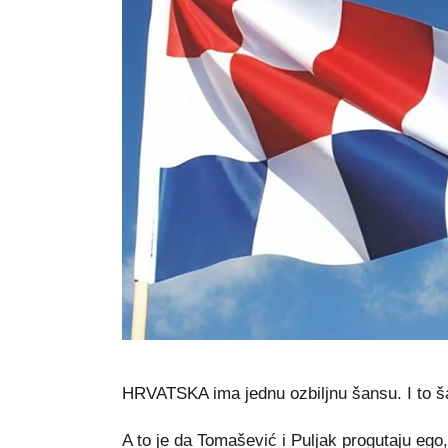
HRVATSKA ima jednu ozbiljnu šansu. I to ša
A to je da Tomašević i Puljak progutaju ego