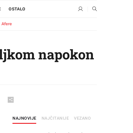
E
OSTALO
Afere
uljkom napokon
NAJNOVIJE
NAJČITANIJE
VEZANO