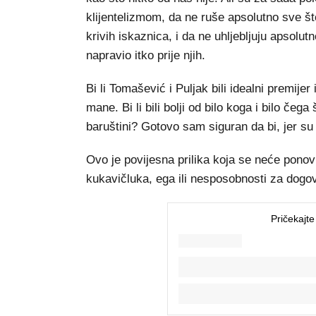
klijentelizmom, da ne ruše apsolutno sve što
krivih iskaznica, i da ne uhljebljuju apsolut
napravio itko prije njih.
Bi li Tomašević i Puljak bili idealni premije
mane. Bi li bili bolji od bilo koga i bilo čeg
baruštini? Gotovo sam siguran da bi, jer su 
Ovo je povijesna prilika koja se neće ponovi
kukavičluka, ega ili nesposobnosti za dogov