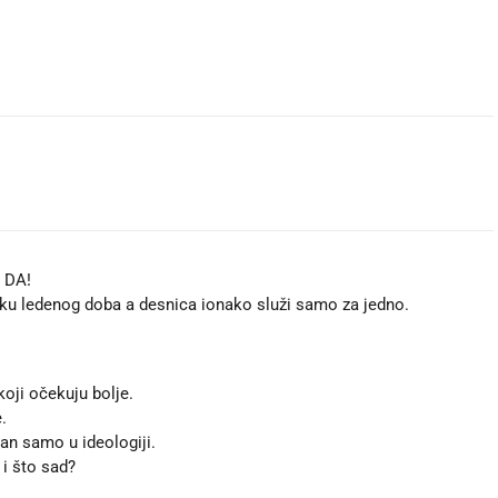
e DA!
tku ledenog doba a desnica ionako služi samo za jedno.
koji očekuju bolje.
.
n samo u ideologiji.
 i što sad?