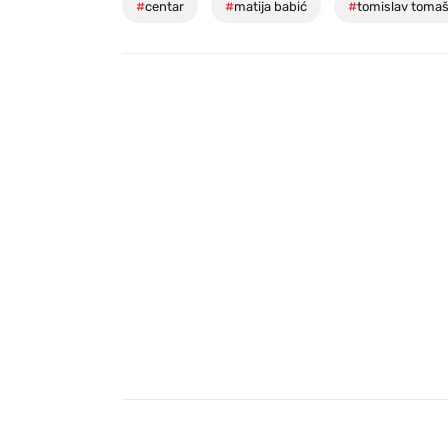
#
centar
#
matija babić
#
tomislav tomaš