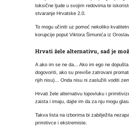
toksične ljude u svojim redovima te iskoriste
stvaranje Hrvatske 2.0.
To mogu učiniti uz pomoć nekoliko kvalitetni
korupcije poput Viktora Šimunića iz Oroslav
Hrvati žele alternativu, sad je mo
A ako im se ne da... Ako im ego ne dopušta 
dogovoriti, ako su previše zatrovani promatra
njih nisu)... Onda nisu ni zaslužili voditi zem
Hrvati žele alternativu lopovluku i primitivi
zaista i imaju, dajte im da za nju mogu glasat
Takva lista na izborima bi zabilježila neza
primitivce i ekstremiste.