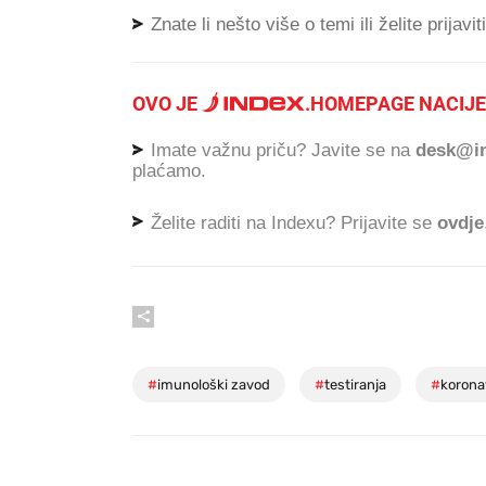
Znate li nešto više o temi ili želite prijavi
OVO JE
.
HOMEPAGE NACIJE
Imate važnu priču? Javite se na
desk@in
plaćamo.
Želite raditi na Indexu? Prijavite se
ovdje
#
imunološki zavod
#
testiranja
#
korona