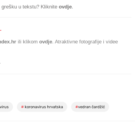
ti grešku u tekstu? Kliknite
ovdje
.
.
441.743 ČITATELJ
dex.hr
ili klikom
ovdje
. Atraktivne fotografije i videe
.
virus
#
koronavirus hrvatska
#
vedran čardžić