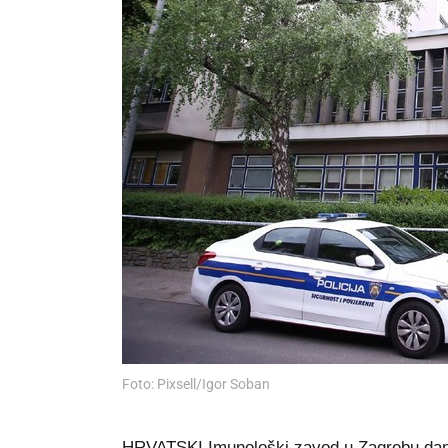
Foto: Pixsell/Igor Soban
HRVATSKI Imunološki zavod u Zagrebu danas 