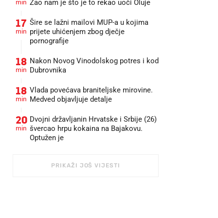
min
Žao nam je što je to rekao uoči Oluje
17
Šire se lažni mailovi MUP-a u kojima
min
prijete uhićenjem zbog dječje
pornografije
18
Nakon Novog Vinodolskog potres i kod
min
Dubrovnika
18
Vlada povećava braniteljske mirovine.
min
Medved objavljuje detalje
20
Dvojni državljanin Hrvatske i Srbije (26)
min
švercao hrpu kokaina na Bajakovu.
Optužen je
PRIKAŽI JOŠ VIJESTI