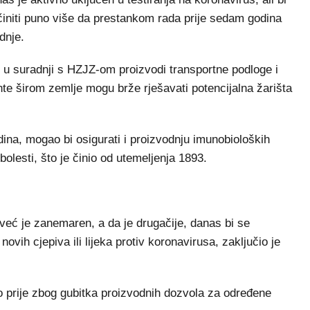
činiti puno više da prestankom rada prije sedam godina
dnje.
 u suradnji s HZJZ-om proizvodi transportne podloge i
nte širom zemlje mogu brže rješavati potencijalna žarišta
dina, mogao bi osigurati i proizvodnju imunobioloških
 bolesti, što je činio od utemeljenja 1893.
 već je zanemaren, a da je drugačije, danas bi se
novih cjepiva ili lijeka protiv koronavirusa, zaključio je
o prije zbog gubitka proizvodnih dozvola za određene