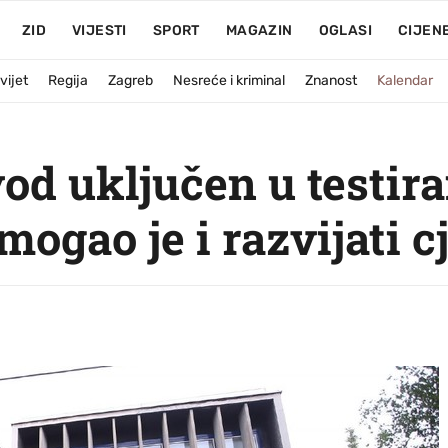
ZID
VIJESTI
SPORT
MAGAZIN
OGLASI
CIJEN
vijet
Regija
Zagreb
Nesreće i kriminal
Znanost
Kalendar
od uključen u testira
mogao je i razvijati c