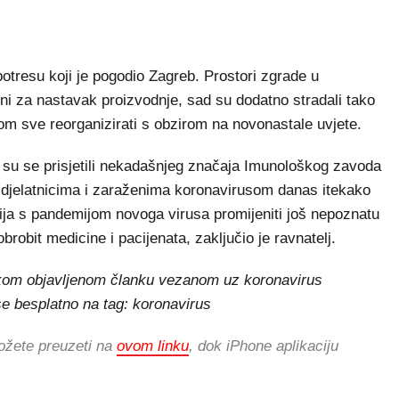
otresu koji je pogodio Zagreb. Prostori zgrade u
tni za nastavak proizvodnje, sad su dodatno stradali tako
tom sve reorganizirati s obzirom na novonastale uvjete.
 su se prisjetili nekadašnjeg značaja Imunološkog zavoda
 djelatnicima i zaraženima koronavirusom danas itekako
acija s pandemijom novoga virusa promijeniti još nepoznatu
bit medicine i pacijenata, zaključio je ravnatelj.
vakom objavljenom članku vezanom uz koronavirus
e se besplatno na tag: koronavirus
ožete preuzeti na
ovom linku
, dok iPhone aplikaciju