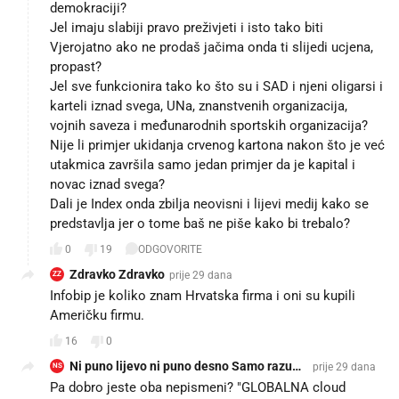
demokraciji?
Jel imaju slabiji pravo preživjeti i isto tako biti
Vjerojatno ako ne prodaš jačima onda ti slijedi ucjena,
propast?
Jel sve funkcionira tako ko što su i SAD i njeni oligarsi i
karteli iznad svega, UNa, znanstvenih organizacija,
vojnih saveza i međunarodnih sportskih organizacija?
Nije li primjer ukidanja crvenog kartona nakon što je već
utakmica završila samo jedan primjer da je kapital i
novac iznad svega?
Dali je Index onda zbilja neovisni i lijevi medij kako se
predstavlja jer o tome baš ne piše kako bi trebalo?
0
19
ODGOVORITE
Zdravko Zdravko
prije 29 dana
ZZ
Infobip je koliko znam Hrvatska firma i oni su kupili
Američku firmu.
16
0
Ni puno lijevo ni puno desno Samo razum
prije 29 dana
NS
no
Pa dobro jeste oba nepismeni? "GLOBALNA cloud