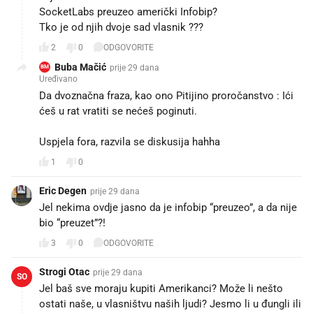
SocketLabs preuzeo američki Infobip?
Tko je od njih dvoje sad vlasnik ???
2
0
ODGOVORITE
Buba Mačić
prije 29 dana
BM
Uređivano
Da dvoznačna fraza, kao ono Pitijino proročanstvo : Ići
ćeš u rat vratiti se nećeš poginuti.
Uspjela fora, razvila se diskusija hahha
1
0
Eric Degen
prije 29 dana
Jel nekima ovdje jasno da je infobip “preuzeo”, a da nije
bio “preuzet”?!
3
0
ODGOVORITE
Strogi Otac
prije 29 dana
SO
Jel baš sve moraju kupiti Amerikanci? Može li nešto
ostati naše, u vlasništvu naših ljudi? Jesmo li u đungli ili