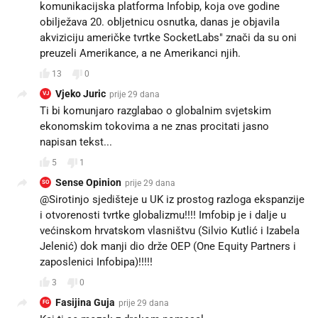
komunikacijska platforma Infobip, koja ove godine
obilježava 20. obljetnicu osnutka, danas je objavila
akviziciju američke tvrtke SocketLabs" znači da su oni
preuzeli Amerikance, a ne Amerikanci njih.
13
0
Vjeko Juric
prije 29 dana
VJ
Ti bi komunjaro razglabao o globalnim svjetskim
ekonomskim tokovima a ne znas procitati jasno
napisan tekst...
5
1
Sense Opinion
prije 29 dana
SO
@Sirotinjo sjedišteje u UK iz prostog razloga ekspanzije
i otvorenosti tvrtke globalizmu!!!! Imfobip je i dalje u
većinskom hrvatskom vlasništvu (Silvio Kutlić i Izabela
Jelenić) dok manji dio drže OEP (One Equity Partners i
zaposlenici Infobipa)!!!!!
3
0
Fasijina Guja
prije 29 dana
FG