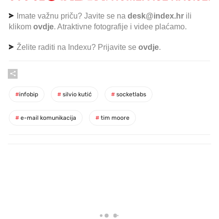
Imate važnu priču? Javite se na
desk@index.hr
ili
klikom
ovdje
. Atraktivne fotografije i videe plaćamo.
Želite raditi na Indexu? Prijavite se
ovdje
.
#
infobip
#
silvio kutić
#
socketlabs
#
e-mail komunikacija
#
tim moore
PROČITAJTE JOŠ