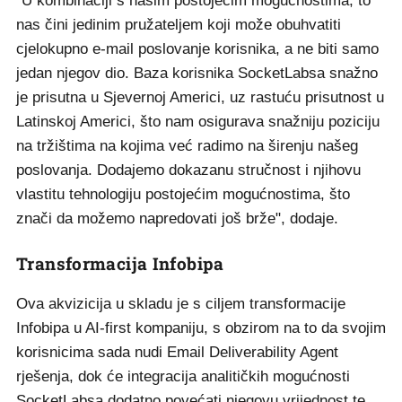
"U kombinaciji s našim postojećim mogućnostima, to
nas čini jedinim pružateljem koji može obuhvatiti
cjelokupno e-mail poslovanje korisnika, a ne biti samo
jedan njegov dio. Baza korisnika SocketLabsa snažno
je prisutna u Sjevernoj Americi, uz rastuću prisutnost u
Latinskoj Americi, što nam osigurava snažniju poziciju
na tržištima na kojima već radimo na širenju našeg
poslovanja. Dodajemo dokazanu stručnost i njihovu
vlastitu tehnologiju postojećim mogućnostima, što
znači da možemo napredovati još brže", dodaje.
Transformacija Infobipa
Ova akvizicija u skladu je s ciljem transformacije
Infobipa u AI-first kompaniju, s obzirom na to da svojim
korisnicima sada nudi Email Deliverability Agent
rješenja, dok će integracija analitičkih mogućnosti
SocketLabsa dodatno povećati njegovu vrijednost te