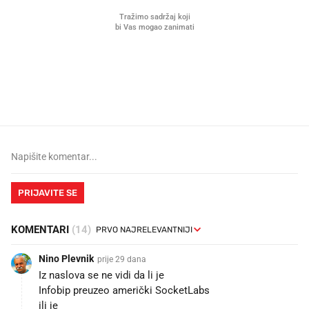
Što povezuje Lexus i
Kako su im čepovi boca d
legendarnog Ponyja?
nagradu od 10.000 eura
vjerovali"
PRIJAVITE SE
KOMENTARI
(14)
Nino Plevnik
prije 29 dana
Iz naslova se ne vidi da li je
Infobip preuzeo američki SocketLabs
ili je