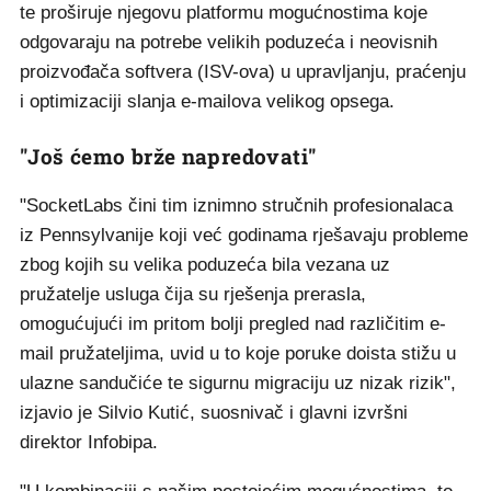
te proširuje njegovu platformu mogućnostima koje
odgovaraju na potrebe velikih poduzeća i neovisnih
proizvođača softvera (ISV-ova) u upravljanju, praćenju
i optimizaciji slanja e-mailova velikog opsega.
"Još ćemo brže napredovati"
"SocketLabs čini tim iznimno stručnih profesionalaca
iz Pennsylvanije koji već godinama rješavaju probleme
zbog kojih su velika poduzeća bila vezana uz
pružatelje usluga čija su rješenja prerasla,
omogućujući im pritom bolji pregled nad različitim e-
mail pružateljima, uvid u to koje poruke doista stižu u
ulazne sandučiće te sigurnu migraciju uz nizak rizik",
izjavio je Silvio Kutić, suosnivač i glavni izvršni
direktor Infobipa.