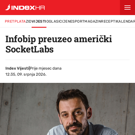
PRETPLATA
ZID
VIJESTI
OGLASI
CIJENE
SPORT
MAGAZIN
RECEPTI
KALENDA
Infobip preuzeo američki
SocketLabs
Index Vijesti
|
Prije mjesec dana
12:35, 09. srpnja 2026.