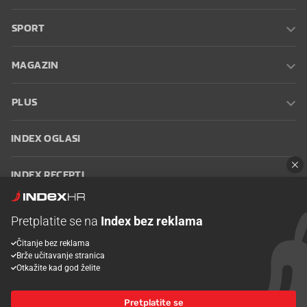
SPORT
MAGAZIN
PLUS
INDEX OGLASI
INDEX RECEPTI
INFO
Pretplatite se na
Index bez reklama
Čitanje bez reklama
Oglašavanje
Zaposli se na Indexu
Kontakt
Impressum
Uvjeti
Brže učitavanje stranica
korištenja
Postavke kolačića
Otkažite kad god želite
Pretplatite se