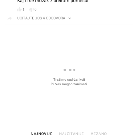
Kaj ti se mozak z drekom pomesal
1
0
UČITAJTE JOŠ 4 ODGOVORA
PROČITAJTE JOŠ
Što povezuje Lexus i
Kako su im čepovi boca d
legendarnog Ponyja?
nagradu od 10.000 eura
vjerovali"
NAJNOVIJE
NAJČITANIJE
VEZANO