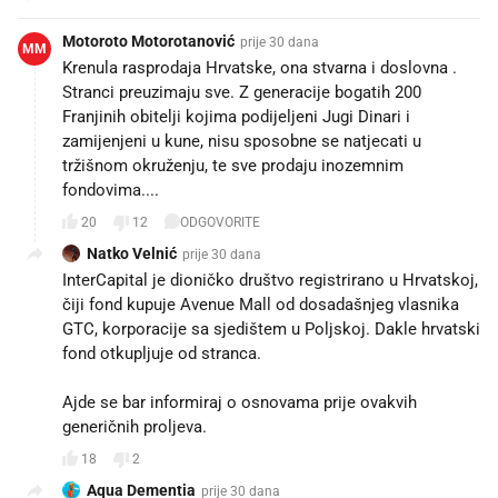
Motoroto Motorotanović
prije 30 dana
MM
Krenula rasprodaja Hrvatske, ona stvarna i doslovna .
Stranci preuzimaju sve. Z generacije bogatih 200
Franjinih obitelji kojima podijeljeni Jugi Dinari i
zamijenjeni u kune, nisu sposobne se natjecati u
tržišnom okruženju, te sve prodaju inozemnim
fondovima....
20
12
ODGOVORITE
Natko Velnić
prije 30 dana
InterCapital je dioničko društvo registrirano u Hrvatskoj,
čiji fond kupuje Avenue Mall od dosadašnjeg vlasnika
GTC, korporacije sa sjedištem u Poljskoj. Dakle hrvatski
fond otkupljuje od stranca.
Ajde se bar informiraj o osnovama prije ovakvih
generičnih proljeva.
18
2
Aqua Dementia
prije 30 dana