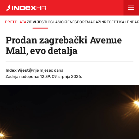
PRETPLATA
ZID
VIJESTI
OGLASI
CIJENE
SPORT
MAGAZIN
RECEPTI
KALENDA
Prodan zagrebački Avenue
Mall, evo detalja
Index Vijesti
|
Prije mjesec dana
Zadnja nadopuna: 12:39, 09. srpnja 2026.