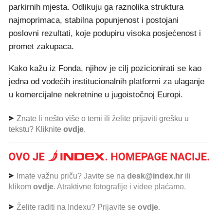
parkirnih mjesta. Odlikuju ga raznolika struktura
najmoprimaca, stabilna popunjenost i postojani
poslovni rezultati, koje podupiru visoka posjećenost i
promet zakupaca.
Kako kažu iz Fonda, njihov je cilj pozicionirati se kao
jedna od vodećih institucionalnih platformi za ulaganje
u komercijalne nekretnine u jugoistočnoj Europi.
Znate li nešto više o temi ili želite prijaviti grešku u
tekstu? Kliknite
ovdje
.
Imate važnu priču? Javite se na
desk@index.hr
ili
klikom
ovdje
. Atraktivne fotografije i videe plaćamo.
Želite raditi na Indexu? Prijavite se
ovdje
.