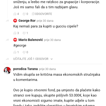
sniženju, a leebo me ratzkoo za grupacije i korporacije.
Još mi samo fali da s tim razbijam glavu.
4
0
ODGOVORITE
George Ror
prije 30 dana
GR
Kaj nemaš para za kupiti u gucciu cipele? 🤣
3
1
Mario Balenović
prije 30 dana
MB
#george 😀👍
1
0
UČITAJTE JOŠ 1 ODGOVOR
porodica Tarana
prije 30 dana
Vidim skupila se kritična masa ekonomskih stručnjaka
u komentarima.
Ovo je kupio otvoreni fond, pa umjesto da plačete kako
stranci sve kupuju, skupite pišljivih 53.000€, koje kao
vrsni ekonomisti sigurno imate, kupite udjele u tom
fondu i tako zadržite vlasništvo u hrvatskim rukama.