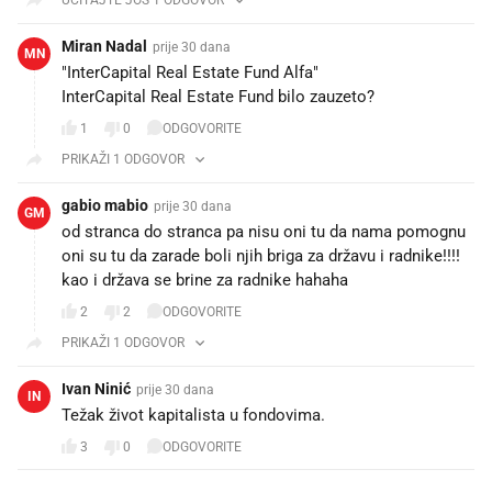
Miran Nadal
prije 30 dana
MN
"InterCapital Real Estate Fund Alfa"
InterCapital Real Estate Fund bilo zauzeto?
1
0
ODGOVORITE
PRIKAŽI 1 ODGOVOR
gabio mabio
prije 30 dana
GM
od stranca do stranca pa nisu oni tu da nama pomognu
oni su tu da zarade boli njih briga za državu i radnike!!!!
kao i država se brine za radnike hahaha
2
2
ODGOVORITE
PRIKAŽI 1 ODGOVOR
Ivan Ninić
prije 30 dana
IN
Težak život kapitalista u fondovima.
3
0
ODGOVORITE