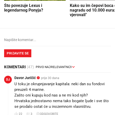
Što povezuje Lexus i
Kako su im čepovi boca d
legendarnog Ponyja?
nagradu od 10.000 eura
vjerovali"
PRIJAVITE SE
KOMENTARI
(47)
Davor Juričić
prije 30 dana
DJ
U toku je okrupnjavanje kapitala: neki dan su fondovi
preuzeli 4 marine.
Zašto oni kupuju kod nas a ne mi kod njih? 😂
Hrvatska jednostavno nema tako bogate ljude i sve što
se prodalo ostat će u inozemnom vlasništvu.
22
3
ODGOVORITE