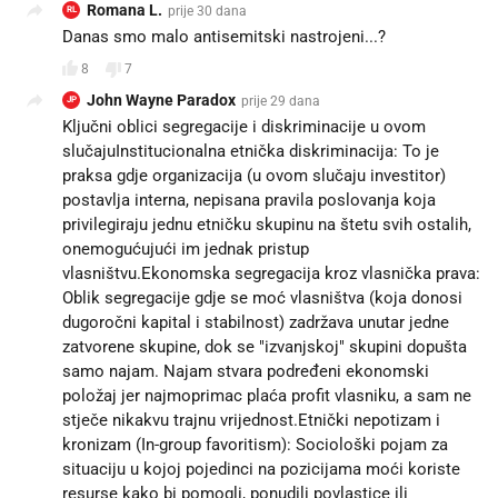
Romana L.
prije 30 dana
RL
Danas smo malo antisemitski nastrojeni...?
8
7
John Wayne Paradox
prije 29 dana
JP
Ključni oblici segregacije i diskriminacije u ovom
slučajuInstitucionalna etnička diskriminacija: To je
praksa gdje organizacija (u ovom slučaju investitor)
postavlja interna, nepisana pravila poslovanja koja
privilegiraju jednu etničku skupinu na štetu svih ostalih,
onemogućujući im jednak pristup
vlasništvu.Ekonomska segregacija kroz vlasnička prava:
Oblik segregacije gdje se moć vlasništva (koja donosi
dugoročni kapital i stabilnost) zadržava unutar jedne
zatvorene skupine, dok se "izvanjskoj" skupini dopušta
samo najam. Najam stvara podređeni ekonomski
položaj jer najmoprimac plaća profit vlasniku, a sam ne
stječe nikakvu trajnu vrijednost.Etnički nepotizam i
kronizam (In-group favoritism): Sociološki pojam za
situaciju u kojoj pojedinci na pozicijama moći koriste
resurse kako bi pomogli, ponudili povlastice ili