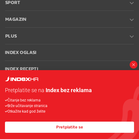
SPORT
MAGAZIN
PLUS
INDEX OGLASI
INDEX RECEPTI
INFO
Pretplatite se na
Index bez reklama
Čitanje bez reklama
Oglašavanje
Zaposli se na Indexu
Kontakt
Impressum
Uvjeti
Brže učitavanje stranica
korištenja
Postavke kolačića
Otkažite kad god želite
Pretplatite se
© 2026 Index