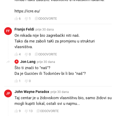
https://icre.eu/
6
1
ODGOVORITE
Franjo Feldi
prije 30 dana
FF
On nikada nije bio zagrebački niti naš.
Tako da me zaboli taKi za promjenu u strukturi
vlasništva.
4
0
ODGOVORITE
Jon Lang
prije 30 dana
JL
Što ti znači to "naš"?
Da je Gucićev ili Todorićev bi li bio "naš"?
1
0
John Wayne Paradox
prije 30 dana
JP
Taj centar je u židovskom vlasništvu bio, samo židovi su
mogli kupiti lokal, ostali svi u najmu...
9
13
ODGOVORITE