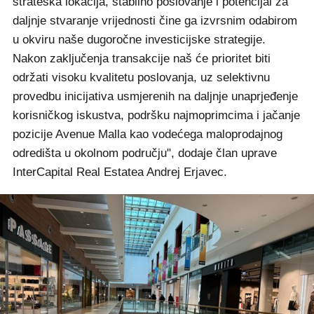
strateška lokacija, stabilno poslovanje i potencijal za
daljnje stvaranje vrijednosti čine ga izvrsnim odabirom
u okviru naše dugoročne investicijske strategije.
Nakon zaključenja transakcije naš će prioritet biti
održati visoku kvalitetu poslovanja, uz selektivnu
provedbu inicijativa usmjerenih na daljnje unaprjeđenje
korisničkog iskustva, podršku najmoprimcima i jačanje
pozicije Avenue Malla kao vodećega maloprodajnog
odredišta u okolnom području", dodaje član uprave
InterCapital Real Estatea Andrej Erjavec.