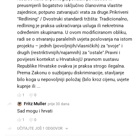
preusmjerili bogatstvo isključivo članovima vlastite
zajednice, potpuno zatvarajući vrata za druge.Prikriveni
"Redlining" / Dvostruki standardi tržišta: Tradicionalno,
redlining je praksa uskraćivanja usluga ili nekretnina
određenim skupinama. U ovom modificiranom obliku,
radi se o stvaranju paralelnih uvjeta poslovanja na istom
projektu – jednih (povoljnijih/vlasničkih) za "svoje" i
drugih (restriktivnijih/najamnih) za "ostale".Pravni i
povijesni kontekst u HrvatskojU pravnom sustavu
Republike Hrvatske ovakva je praksa strogo ilegalna.
Prema Zakonu o suzbijanju diskriminacije, stavljanje
bilo koga u nepovoljniji položaj (bilo kroz cijenu, uvjete
kupnje ili ...
1
0
Fritz Muller
prije 30 dana
Sad mogu i hrvati
1
0
UČITAJTE JOŠ 1 ODGOVOR