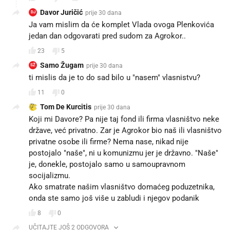
Davor Juričić
prije 30 dana
DJ
Ja vam mislim da će komplet Vlada ovoga Plenkovića
jedan dan odgovarati pred sudom za Agrokor..
23
5
Samo Žugam
prije 30 dana
SŽ
ti mislis da je to do sad bilo u "nasem" vlasnistvu?
11
0
Tom De Kurcitis
prije 30 dana
Koji mi Davore? Pa nije taj fond ili firma vlasništvo neke
države, već privatno. Zar je Agrokor bio naš ili vlasništvo
privatne osobe ili firme? Nema nase, nikad nije
postojalo "naše", ni u komunizmu jer je državno. "Naše"
je, donekle, postojalo samo u samoupravnom
socijalizmu.
Ako smatrate našim vlasništvo domaćeg poduzetnika,
onda ste samo još više u zabludi i njegov podanik
8
0
UČITAJTE JOŠ 2 ODGOVORA