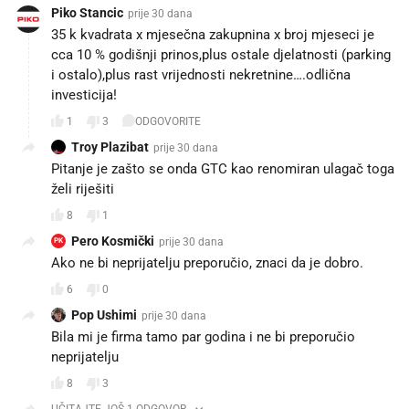
Piko Stancic
prije 30 dana
35 k kvadrata x mjesečna zakupnina x broj mjeseci je
cca 10 % godišnji prinos,plus ostale djelatnosti (parking
i ostalo),plus rast vrijednosti nekretnine….odlična
investicija! 👍
1
3
ODGOVORITE
Troy Plazibat
prije 30 dana
Pitanje je zašto se onda GTC kao renomiran ulagač toga
želi riješiti
8
1
Pero Kosmički
prije 30 dana
PK
Ako ne bi neprijatelju preporučio, znaci da je dobro.
6
0
Pop Ushimi
prije 30 dana
Bila mi je firma tamo par godina i ne bi preporučio
neprijatelju 😁😁
8
3
UČITAJTE JOŠ 1 ODGOVOR