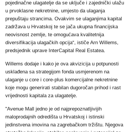
pojedinačne ulagatelje da se uključe i zajednički ulažu
u prvoklasne nekretnine, umjesto da ulaganja
prepuštaju strancima. Ovakvim se ulaganjima kapital
zadržava u Hrvatskoj te se jača ukupna financijska
neovisnost zemlje, te omogućava kvalitetnija
diversifikacija ulagačkih opcija“, ističe Arn Willems,
predsjednik uprave InterCapital Real Estatea.
Willems dodaje i kako je ova akvizicija u potpunosti
usklađena sa strategijom fonda usmjerenom na
ulaganje u core i core-plus komercijalne nekretnine
koje mogu generirati stabilan dugoročan prihod i rast
vrijednosti kapitala za ulagatelje.
"Avenue Mall jedno je od najprepoznatljivijih
maloprodajnih odredišta u Hrvatskoj i istinski
jedinstvena imovina na zagrebačkom tržištu. Njegova