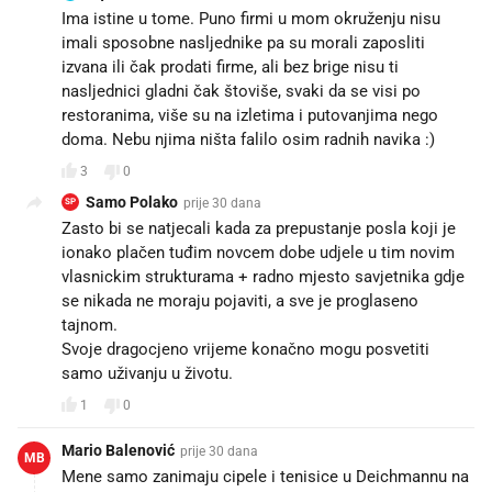
Ima istine u tome. Puno firmi u mom okruženju nisu
imali sposobne nasljednike pa su morali zaposliti
izvana ili čak prodati firme, ali bez brige nisu ti
nasljednici gladni čak štoviše, svaki da se visi po
restoranima, više su na izletima i putovanjima nego
doma. Nebu njima ništa falilo osim radnih navika :)
3
0
Samo Polako
prije 30 dana
SP
Zasto bi se natjecali kada za prepustanje posla koji je
ionako plačen tuđim novcem dobe udjele u tim novim
vlasnickim strukturama + radno mjesto savjetnika gdje
se nikada ne moraju pojaviti, a sve je proglaseno
tajnom.
Svoje dragocjeno vrijeme konačno mogu posvetiti
samo uživanju u životu.
1
0
Mario Balenović
prije 30 dana
MB
Mene samo zanimaju cipele i tenisice u Deichmannu na