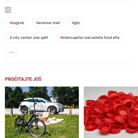
#
zagreb
#
avenue mall
#
gtc
#
city center one split
#
intercapital real estate fond alfa
PROČITAJTE JOŠ