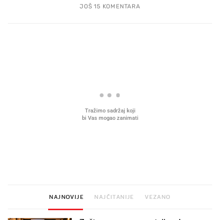
JOŠ 15 KOMENTARA
PROČITAJTE JOŠ
Što povezuje Lexus i
Kako su im čepovi boca d
legendarnog Ponyja?
nagradu od 10.000 eura
vjerovali"
NAJNOVIJE
NAJČITANIJE
VEZANO