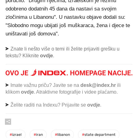
poručilo: "Drugim riječima, izraelskom je režimu
odobreno dodatnih 45 dana da nastavi sa svojim
zločinima u Libanonu". U nastavku objave dodali su:
"Slobodno mogu ubijati još muškaraca, žena i djece te
uništavati još domova".
Znate li nešto više o temi ili želite prijaviti grešku u
tekstu? Kliknite
ovdje
.
Imate važnu priču? Javite se na
desk@index.hr
ili
klikom
ovdje
. Atraktivne fotografije i videe plaćamo.
Želite raditi na Indexu? Prijavite se
ovdje
.
#
izrael
#
iran
#
libanon
#
state department