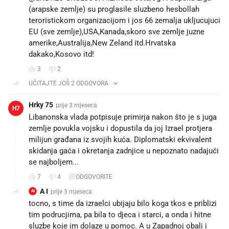
(arapske zemlje) su proglasile sluzbeno hesbollah
teroristickom organizacijom i jos 66 zemalja ukljucujuci
EU (sve zemlje),USA,Kanada,skoro sve zemlje juzne
amerike,Australija,New Zeland itd.Hrvatska
dakako,Kosovo itd!
3
2
UČITAJTE JOŠ 2 ODGOVORA
Hrky 75
prije 3 mjeseca
H7
Libanonska vlada potpisuje primirja nakon što je s juga
zemlje povukla vojsku i dopustila da joj Izrael protjera
milijun građana iz svojih kuća. Diplomatski ekvivalent
skidanja gaća i okretanja zadnjice u nepoznato nadajući
se najboljem...
7
4
ODGOVORITE
A I
prije 3 mjeseca
AI
tocno, s time da izraelci ubijaju bilo koga tkos e priblizi
tim podrucjima, pa bila to djeca i starci, a onda i hitne
sluzbe koje im dolaze u pomoc. A u Zapadnoj obali i