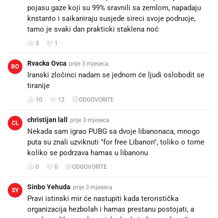
pojasu gaze koji su 99% sravnili sa zemlom, napadaju
knstanto i saikaniraju susjede sireci svoje podrucje,
tamo je svaki dan prakticki staklena noć
3
1
Rvacka Ovca
prije 3 mjeseca
RO
Iranski zločinci nadam se jednom će ljudi oslobodit se
tiranije
10
12
ODGOVORITE
christijan lall
prije 3 mjeseca
CL
Nekada sam igrao PUBG sa dvoje libanonaca, mnogo
puta su znali uzviknuti "for free Libanon", toliko o tome
koliko se podrzava hamas u libanonu
0
0
ODGOVORITE
Sinbo Yehuda
prije 3 mjeseca
SY
Pravi istinski mir će nastupiti kada teroristička
organizacija hezbolah i hamas prestanu postojati, a