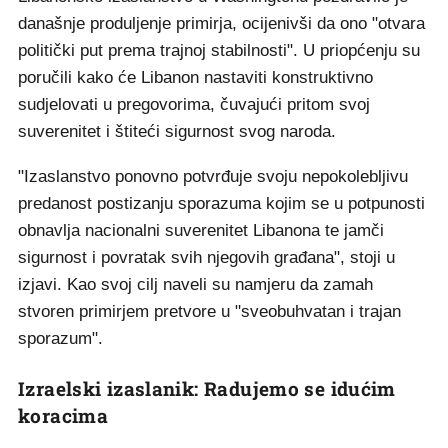
današnje produljenje primirja, ocijenivši da ono "otvara
politički put prema trajnoj stabilnosti". U priopćenju su
poručili kako će Libanon nastaviti konstruktivno
sudjelovati u pregovorima, čuvajući pritom svoj
suverenitet i štiteći sigurnost svog naroda.
"Izaslanstvo ponovno potvrđuje svoju nepokolebljivu
predanost postizanju sporazuma kojim se u potpunosti
obnavlja nacionalni suverenitet Libanona te jamči
sigurnost i povratak svih njegovih građana", stoji u
izjavi. Kao svoj cilj naveli su namjeru da zamah
stvoren primirjem pretvore u "sveobuhvatan i trajan
sporazum".
Izraelski izaslanik: Radujemo se idućim
koracima