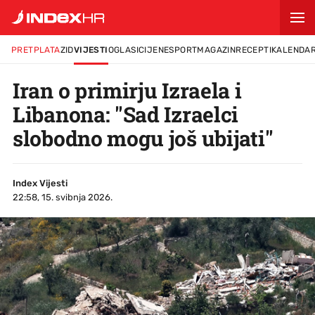
PRETPLATA
ZID
VIJESTI
OGLASI
CIJENE
SPORT
MAGAZIN
RECEPTI
KALENDA
Iran o primirju Izraela i
Libanona: "Sad Izraelci
slobodno mogu još ubijati"
Index Vijesti
22:58, 15. svibnja 2026.