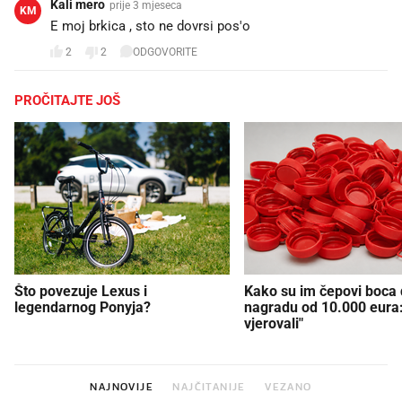
Kali mero
prije 3 mjeseca
KM
E moj brkica , sto ne dovrsi pos'o
2
2
ODGOVORITE
PROČITAJTE JOŠ
Što povezuje Lexus i
Kako su im čepovi boca d
legendarnog Ponyja?
nagradu od 10.000 eura
vjerovali"
NAJNOVIJE
NAJČITANIJE
VEZANO