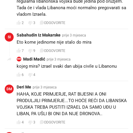
regularna libanonska vojska bude jedina pod oružjem.
Tada će i vlada Libanona moći normalno pregovarati sa
vladom Izraela.
2
3
ODGOVORITE
Sabahudin Iz Makarske
prije 3 mjeseca
SI
Eto kome jedinome nije stalo do mira
7
9
ODGOVORITE
Madi Madić
prije 3 mjeseca
MM
kojeg mira? izrael svaki dan ubija civile u Libanonu
6
4
Deri Me
prije 3 mjeseca
DM
HAHA, KOJE PRIMJERJE, RAT BIJESNI A ONI
PRODULJILI PRIMJERJE...TO HOĆE REĆI DA LIBANSKA
VOJSKA TREBA PUSTITI IZRAEL DA SAMO UĐU U
LIBAN, PA UŠLI BI ONI DA NIJE DRONOVA..
4
3
ODGOVORITE