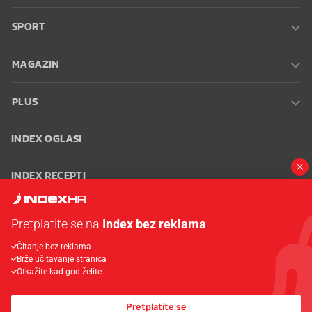
SPORT
MAGAZIN
PLUS
INDEX OGLASI
INDEX RECEPTI
INFO
Pretplatite se na
Index bez reklama
Čitanje bez reklama
Oglašavanje
Zaposli se na Indexu
Kontakt
Impressum
Uvjeti
Brže učitavanje stranica
korištenja
Postavke kolačića
Otkažite kad god želite
Pretplatite se