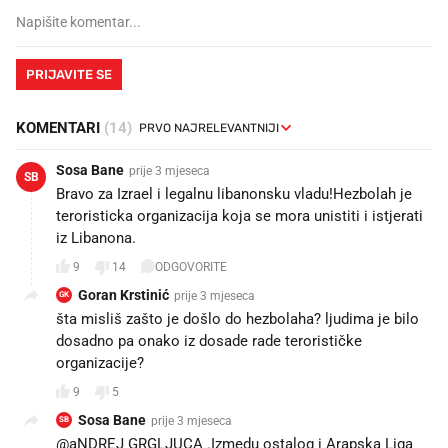
PRIJAVITE SE
KOMENTARI
(14)
Sosa Bane
prije 3 mjeseca
SB
Bravo za Izrael i legalnu libanonsku vladu!Hezbolah je
teroristicka organizacija koja se mora unistiti i istjerati
iz Libanona.
9
14
ODGOVORITE
Goran Krstinić
prije 3 mjeseca
GK
šta misliš zašto je došlo do hezbolaha? ljudima je bilo
dosadno pa onako iz dosade rade terorističke
organizacije?
9
5
Sosa Bane
prije 3 mjeseca
SB
@aNDREJ GRGLJUCA .Izmedu ostalog i Arapska Liga