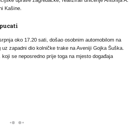
icijske uprave zagrebačke, realizirali uhićenje Antonija A.
ni Kašine.
 pucati
. srpnja oko 17.20 sati, došao osobnim automobilom na
 uz zapadni dio kolničke trake na Aveniji Gojka Šuška.
K., koji se neposredno prije toga na mjesto događaja