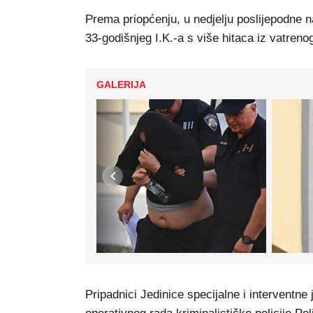
Prema priopćenju, u nedjelju poslijepodne 
33-godišnjeg I.K.-a s više hitaca iz vatreno
GALERIJA
Pripadnici Jedinice specijalne i interventne 