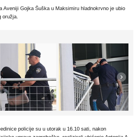
na Aveniji Gojka Šuška u Maksimiru hladnokrvno je ubio
g oružja.
jedinice policije su u utorak u 16.10 sati, nakon