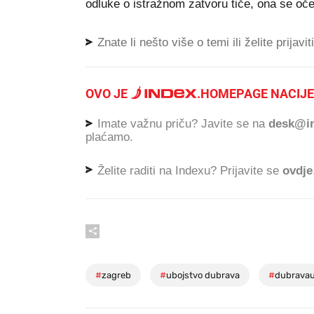
odluke o istražnom zatvoru tiče, ona se oče
Znate li nešto više o temi ili želite prijavi
OVO JE
.
HOMEPAGE NACIJE
Imate važnu priču? Javite se na
desk@in
plaćamo.
Želite raditi na Indexu? Prijavite se
ovdje
#
zagreb
#
ubojstvo dubrava
#
dubravau