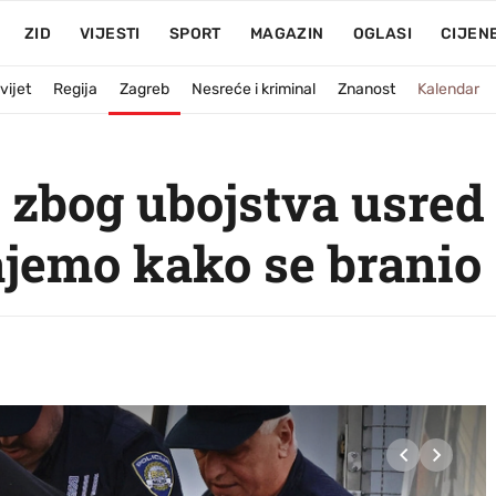
ZID
VIJESTI
SPORT
MAGAZIN
OGLASI
CIJEN
vijet
Regija
Zagreb
Nesreće i kriminal
Znanost
Kalendar
i zbog ubojstva usred
jemo kako se branio