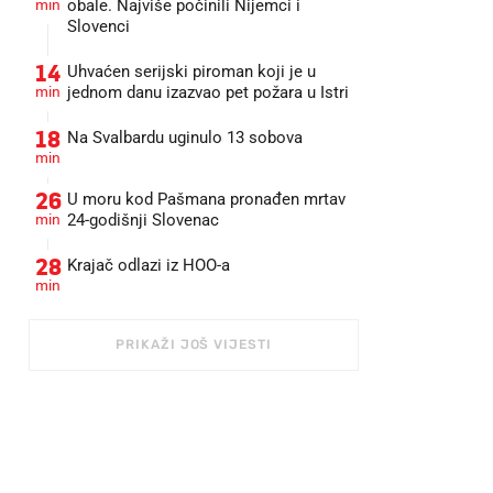
min
obale. Najviše počinili Nijemci i
Slovenci
14
Uhvaćen serijski piroman koji je u
min
jednom danu izazvao pet požara u Istri
18
Na Svalbardu uginulo 13 sobova
min
26
U moru kod Pašmana pronađen mrtav
min
24-godišnji Slovenac
28
Krajač odlazi iz HOO-a
min
PRIKAŽI JOŠ VIJESTI