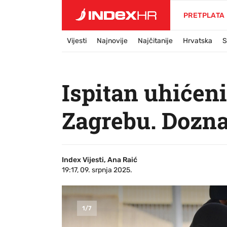
PRETPLATA
Vijesti
Najnovije
Najčitanije
Hrvatska
S
Ispitan uhićen
Zagrebu. Dozna
Index Vijesti, Ana Raić
19:17, 09. srpnja 2025.
1
/
7