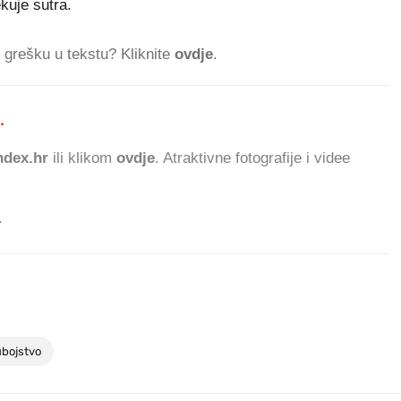
kuje sutra.
ti grešku u tekstu? Kliknite
ovdje
.
.
573.359 ČITATELJA DAN
dex.hr
ili klikom
ovdje
. Atraktivne fotografije i videe
.
bojstvo