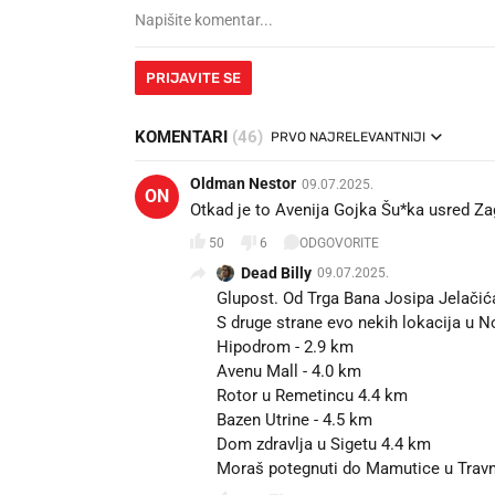
PRIJAVITE SE
KOMENTARI
(46)
PRVO NAJRELEVANTNIJI
Oldman Nestor
09.07.2025.
ON
Otkad je to Avenija Gojka Šu*ka usred Z
50
6
ODGOVORITE
Dead Billy
09.07.2025.
Glupost. Od Trga Bana Josipa Jelačić
S druge strane evo nekih lokacija u N
Hipodrom - 2.9 km
Avenu Mall - 4.0 km
Rotor u Remetincu 4.4 km
Bazen Utrine - 4.5 km
Dom zdravlja u Sigetu 4.4 km
Moraš potegnuti do Mamutice u Travn