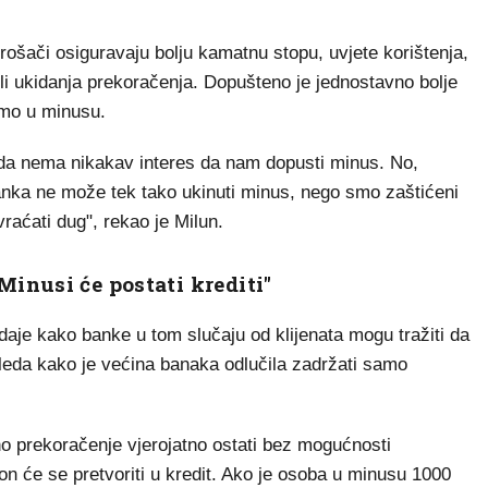
šači osiguravaju bolju kamatnu stopu, uvjete korištenja,
ili ukidanja prekoračenja. Dopušteno je jednostavno bolje
smo u minusu.
da nema nikakav interes da nam dopusti minus. No,
anka ne može tek tako ukinuti minus, nego smo zaštićeni
aćati dug", rekao je Milun.
inusi će postati krediti"
daje kako banke u tom slučaju od klijenata mogu tražiti da
gleda kako je većina banaka odlučila zadržati samo
no prekoračenje vjerojatno ostati bez mogućnosti
on će se pretvoriti u kredit. Ako je osoba u minusu 1000