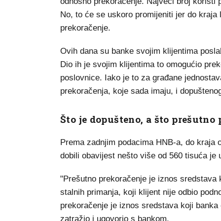
odnosno prekoračenje. Najveći broj koristi
No, to će se uskoro promijeniti jer do kraja
prekoračenje.
Ovih dana su banke svojim klijentima posla
Dio ih je svojim klijentima to omogućio prek
poslovnice. Iako je to za građane jednosta
prekoračenja, koje sada imaju, i dopuštenog
Što je dopušteno, a što prešutno
Prema zadnjim podacima HNB-a, do kraja ož
dobili obavijest nešto više od 560 tisuća j
"Prešutno prekoračenje je iznos sredstava k
stalnih primanja, koji klijent nije odbio p
prekoračenje je iznos sredstava koji banka d
zatražio i ugovorio s bankom.