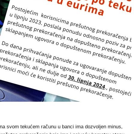
na svom tekućem računu u banci ima dozvoljen minus,