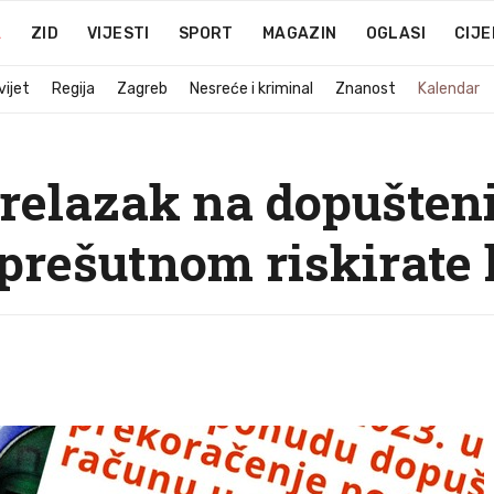
A
ZID
VIJESTI
SPORT
MAGAZIN
OGLASI
CIJE
vijet
Regija
Zagreb
Nesreće i kriminal
Znanost
Kalendar
 prelazak na dopušten
prešutnom riskirate 