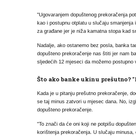
"Ugovaranjem dopuštenog prekoračenja potro
kao i postupnu otplatu u slučaju smanjenja 
za građane jer je niža kamatna stopa kad 
Nadalje, ako ostanemo bez posla, banka ta
dopušteno prekoračenje nas štiti jer nam b
sljedećih 12 mjeseci da možemo postupno vr
Što ako banke ukinu prešutno? "M
Kada je u pitanju prešutno prekoračenje, do
se taj minus zatvori u mjesec dana. No, iz
dopušteno prekoračenje.
"To znači da će oni koji ne potpišu dopušte
korištenja prekoračenja. U slučaju minusa, 