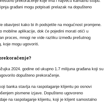
 prešutno prekoračenje koje ima i najveću kamatnu stopu.
 lipnja građani mogu potpisati prelazak na dopušteno
le obavijest kako bi ih podsjetile na mogućnost promjene.
o mobilne aplikacije, dok će pojedini morati otići u
van proces, mnogi ne vide razliku između prešutnog
, koje mogu ugovoriti.
 prekoračenje?
ujka 2024. godine od ukupno 1.7 milijuna građana koji su
e ugovorilo dopušteno prekoračenje.
oji banka stavlja na raspolaganje klijentu po osnovi
odnošenjem pismene izjave. Dopušteno ugovoreno
aje na raspolaganje klijentu, koji je klijent samostalno