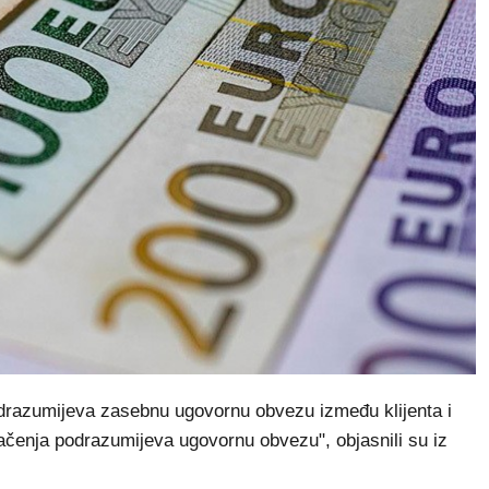
drazumijeva zasebnu ugovornu obvezu između klijenta i
čenja podrazumijeva ugovornu obvezu", objasnili su iz