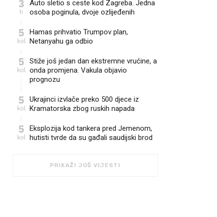
3
Auto sletio s ceste kod Zagreba. Jedna
h
osoba poginula, dvoje ozlijeđenih
5
Hamas prihvatio Trumpov plan,
kol
Netanyahu ga odbio
5
Stiže još jedan dan ekstremne vrućine, a
kol
onda promjena. Vakula objavio
prognozu
5
Ukrajinci izvlače preko 500 djece iz
kol
Kramatorska zbog ruskih napada
5
Eksplozija kod tankera pred Jemenom,
kol
hutisti tvrde da su gađali saudijski brod
PRIKAŽI JOŠ VIJESTI