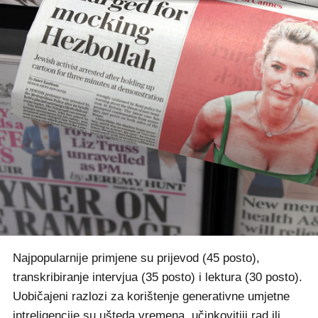
Najpopularnije primjene su prijevod (45 posto),
transkribiranje intervjua (35 posto) i lektura (30 posto).
Uobičajeni razlozi za korištenje generativne umjetne
intreligencije su ušteda vremena, učinkovitiji rad ili