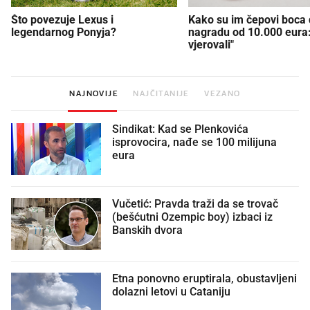
Što povezuje Lexus i
Kako su im čepovi boca d
legendarnog Ponyja?
nagradu od 10.000 eura
vjerovali"
NAJNOVIJE
NAJČITANIJE
VEZANO
Sindikat: Kad se Plenkovića
isprovocira, nađe se 100 milijuna
eura
Vučetić: Pravda traži da se trovač
(bešćutni Ozempic boy) izbaci iz
Banskih dvora
Etna ponovno eruptirala, obustavljeni
dolazni letovi u Cataniju