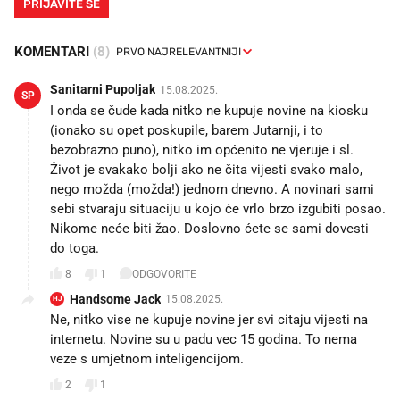
PRIJAVITE SE
KOMENTARI
(8)
Sanitarni Pupoljak
15.08.2025.
SP
I onda se čude kada nitko ne kupuje novine na kiosku
(ionako su opet poskupile, barem Jutarnji, i to
bezobrazno puno), nitko im općenito ne vjeruje i sl.
Život je svakako bolji ako ne čita vijesti svako malo,
nego možda (možda!) jednom dnevno. A novinari sami
sebi stvaraju situaciju u kojo će vrlo brzo izgubiti posao.
Nikome neće biti žao. Doslovno ćete se sami dovesti
do toga.
8
1
ODGOVORITE
Handsome Jack
15.08.2025.
HJ
Ne, nitko vise ne kupuje novine jer svi citaju vijesti na
internetu. Novine su u padu vec 15 godina. To nema
veze s umjetnom inteligencijom.
2
1