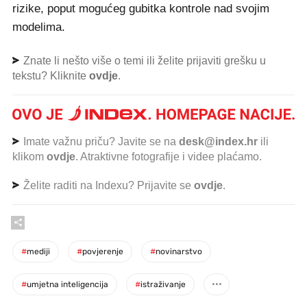
rizike, poput mogućeg gubitka kontrole nad svojim
modelima.
Znate li nešto više o temi ili želite prijaviti grešku u
tekstu? Kliknite
ovdje
.
Imate važnu priču? Javite se na
desk@index.hr
ili
klikom
ovdje
. Atraktivne fotografije i videe plaćamo.
Želite raditi na Indexu? Prijavite se
ovdje
.
#
mediji
#
povjerenje
#
novinarstvo
#
umjetna inteligencija
#
istraživanje