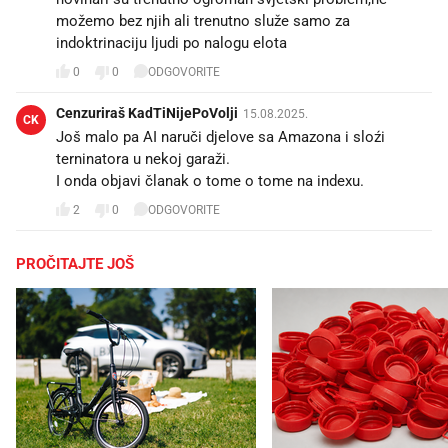
možemo bez njih ali trenutno služe samo za
indoktrinaciju ljudi po nalogu elota
0
0
ODGOVORITE
Cenzuriraš KadTiNijePoVolji
15.08.2025.
CK
Još malo pa AI naruči djelove sa Amazona i sloźi
terninatora u nekoj garaži.
I onda objavi članak o tome o tome na indexu.
2
0
ODGOVORITE
PROČITAJTE JOŠ