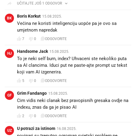
UČITAJTE JOŠ 1 ODGOVOR
Boris Korkut
15.08.2025.
BK
Većina ne koristi inteligenciju uopće pa je ovo sa
umjetnom napredak
7
0
ODGOVORITE
Handsome Jack
15.08.2025.
HJ
To je neki self burn, index? Uhvaceni ste nekoliko puta
sa AI clancima. Iduci put ne paste-ajte prompt uz tekst
koji vam AI izgenerira.
5
0
ODGOVORITE
Grim Fandango
15.08.2025.
GF
Cim vidis neki clanak bez pravopisnih gresaka ovdje na
indexu, znas da ga je pisao AI
2
0
ODGOVORITE
U potrazi za istinom
16.08.2025.
UZ
novinari su trenutno ogroman svjetski problem,ne