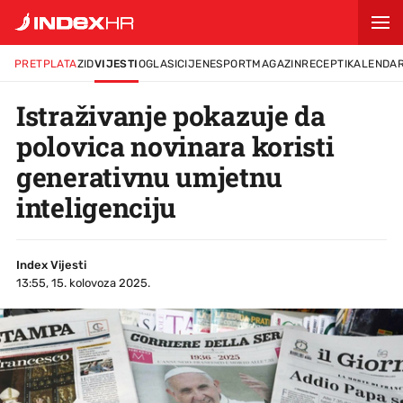
PRETPLATA
ZID
VIJESTI
OGLASI
CIJENE
SPORT
MAGAZIN
RECEPTI
KALENDA
Istraživanje pokazuje da
polovica novinara koristi
generativnu umjetnu
inteligenciju
Index Vijesti
13:55, 15. kolovoza 2025.