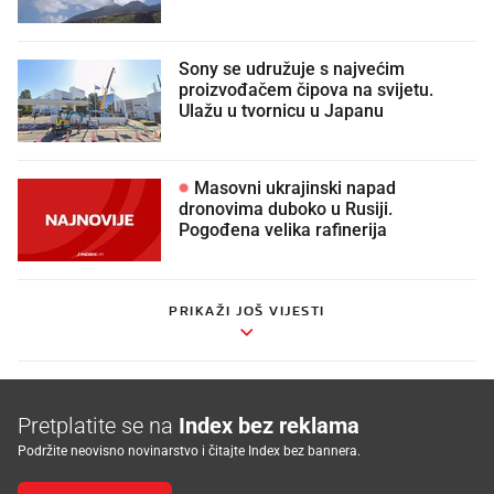
Sony se udružuje s najvećim
proizvođačem čipova na svijetu.
Ulažu u tvornicu u Japanu
Masovni ukrajinski napad
dronovima duboko u Rusiji.
Pogođena velika rafinerija
PRIKAŽI JOŠ VIJESTI
Pretplatite se na
Index bez reklama
Podržite neovisno novinarstvo i čitajte Index bez bannera.