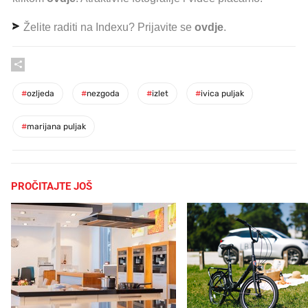
Želite raditi na Indexu? Prijavite se
ovdje
.
#
ozljeda
#
nezgoda
#
izlet
#
ivica puljak
#
marijana puljak
PROČITAJTE JOŠ