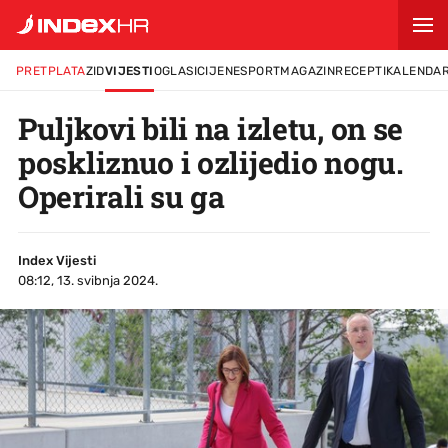
PRETPLATA
ZID
VIJESTI
OGLASI
CIJENE
SPORT
MAGAZIN
RECEPTI
KALENDA
Puljkovi bili na izletu, on se
poskliznuo i ozlijedio nogu.
Operirali su ga
Index Vijesti
08:12, 13. svibnja 2024.