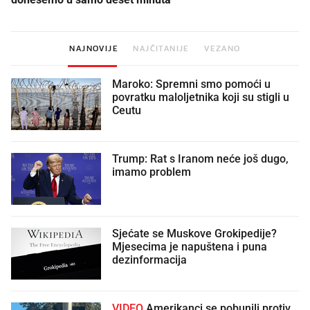
NAJNOVIJE
NAJČITANIJE
VEZANO
Maroko: Spremni smo pomoći u
povratku maloljetnika koji su stigli u
Ceutu
Trump: Rat s Iranom neće još dugo,
imamo problem
Sjećate se Muskove Grokipedije?
Mjesecima je napuštena i puna
dezinformacija
VIDEO
Amerikanci se pobunili protiv