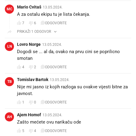
Mario Cvitaš
13.05.2024.
MC
A za ostalu ekipu tu je lista čekanja.
7
6
ODGOVORITE
PRIKAŽI 1 ODGOVOR
Lovro Norge
13.05.2024.
LN
Dogodi se ... al da, ovako na prvu cini se poprilicno
smotan
4
2
ODGOVORITE
Tomislav Bartok
13.05.2024.
TB
Nije mi jasno iz kojih razloga su ovakve vijesti bitne za
javnost.
1
0
ODGOVORITE
Ajem Homof
13.05.2024.
AH
Zašto mećete ovu narikaču ode
5
4
ODGOVORITE