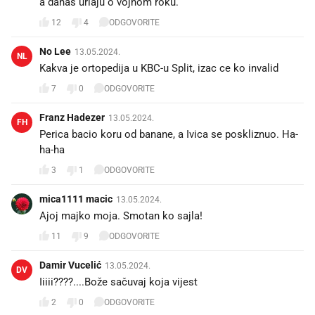
a danas urlaju o vojnom roku.
12
4
ODGOVORITE
No Lee
13.05.2024.
NL
Kakva je ortopedija u KBC-u Split, izac ce ko invalid
7
0
ODGOVORITE
Franz Hadezer
13.05.2024.
FH
Perica bacio koru od banane, a Ivica se poskliznuo. Ha-
ha-ha
3
1
ODGOVORITE
mica1111 macic
13.05.2024.
Ajoj majko moja. Smotan ko sajla!
11
9
ODGOVORITE
Damir Vucelić
13.05.2024.
DV
Iiiii????....Bože sačuvaj koja vijest
2
0
ODGOVORITE