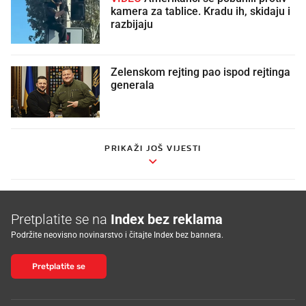
kamera za tablice. Kradu ih, skidaju i
razbijaju
Zelenskom rejting pao ispod rejtinga
generala
PRIKAŽI JOŠ VIJESTI
Pretplatite se na
Index bez reklama
Podržite neovisno novinarstvo i čitajte Index bez bannera.
Pretplatite se