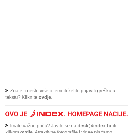
Znate li nešto više o temi ili želite prijaviti grešku u
tekstu? Kliknite
ovdje
.
Imate važnu priču? Javite se na
desk@index.hr
ili
klikom
ovdje
. Atraktivne fotografije i videe plaćamo.