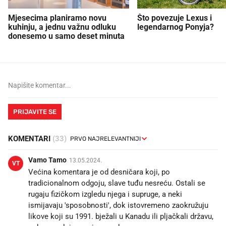
Mjesecima planiramo novu
Što povezuje Lexus i
kuhinju, a jednu važnu odluku
legendarnog Ponyja?
donesemo u samo deset minuta
PRIJAVITE SE
KOMENTARI
(33)
Vamo Tamo
13.05.2024.
VT
Većina komentara je od desničara koji, po
tradicionalnom odgoju, slave tuđu nesreću. Ostali se
rugaju fizičkom izgledu njega i supruge, a neki
ismijavaju 'sposobnosti', dok istovremeno zaokružuju
likove koji su 1991. bježali u Kanadu ili pljačkali državu,