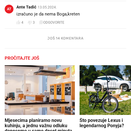
Ante Tadić
13.05.2024.
AT
izračuno je da nema Boga,kreten
4
3
ODGOVORITE
JOŠ 14 KOMENTARA
PROČITAJTE JOŠ
Mjesecima planiramo novu
Što povezuje Lexus i
kuhinju, a jednu važnu odluku
legendarnog Ponyja?
donesemo u samo deset minuta