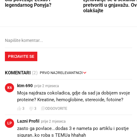
legendarnog Ponyja?
pretvoriti u gnjavažu. Ov
olakšajte
PRIJAVITE SE
KOMENTARI
(2)
ktm 690
prije 2 mjeseca
K6
Moja najdraza cokoladica, gdje da sad ja dobijem svoje
proteine? Kreatine, hemoglobine, stereoide, fotoine?
3
3
ODGOVORITE
Lazni Profil
prije 2 mjeseca
LP
zasto ga povlace...dodas 3 e nameta po artiklu i postje
siguran..ko roba s TEMUa hhahah