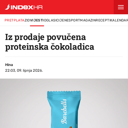
PRETPLATA
ZID
VIJESTI
OGLASI
CIJENE
SPORT
MAGAZIN
RECEPTI
KALENDA
Iz prodaje povučena
proteinska čokoladica
Hina
22:03, 09. lipnja 2026.