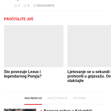
1
2
ODGOVORITE
PROČITAJTE JOŠ
Što povezuje Lexus i
Ljetovanje se u sekundi
legendarnog Ponyja?
pretvoriti u gnjavažu. Ov
olakšajte
NAJNOVIJE
NAJČITANIJE
VEZANO
Razoran potres u Kolumbiji: