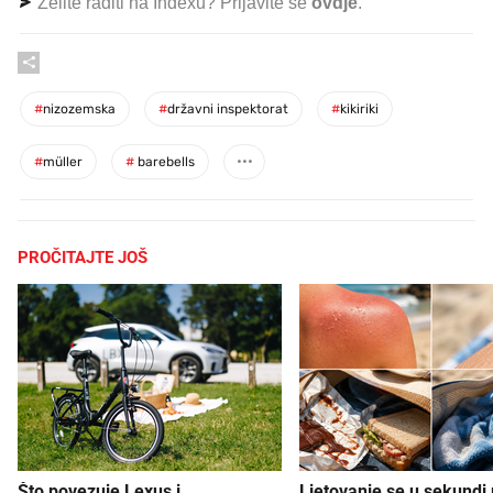
Želite raditi na Indexu? Prijavite se
ovdje
.
#
nizozemska
#
državni inspektorat
#
kikiriki
#
müller
#
barebells
PROČITAJTE JOŠ
Što povezuje Lexus i
Ljetovanje se u sekundi