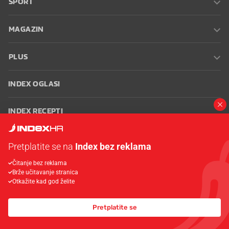
SPORT
MAGAZIN
PLUS
INDEX OGLASI
INDEX RECEPTI
INFO
Pretplatite se na
Index bez reklama
Čitanje bez reklama
Oglašavanje
Zaposli se na Indexu
Kontakt
Impressum
Uvjeti
Brže učitavanje stranica
korištenja
Postavke kolačića
Otkažite kad god želite
PRIJELOMNA VIJEST
Pretplatite se
© 2026 Index
Razoran potres u Kolumbiji, srušene zgrade, ima mrtvih