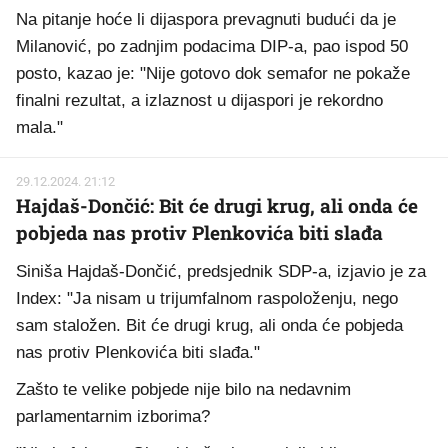
Na pitanje hoće li dijaspora prevagnuti budući da je
Milanović, po zadnjim podacima DIP-a, pao ispod 50
posto, kazao je: "Nije gotovo dok semafor ne pokaže
finalni rezultat, a izlaznost u dijaspori je rekordno
mala."
29.12.2024. 21:12
Hajdaš-Dončić: Bit će drugi krug, ali onda će
pobjeda nas protiv Plenkovića biti slađa
Siniša Hajdaš-Dončić, predsjednik SDP-a, izjavio je za
Index: "Ja nisam u trijumfalnom raspoloženju, nego
sam staložen. Bit će drugi krug, ali onda će pobjeda
nas protiv Plenkovića biti slađa."
Zašto te velike pobjede nije bilo na nedavnim
parlamentarnim izborima?