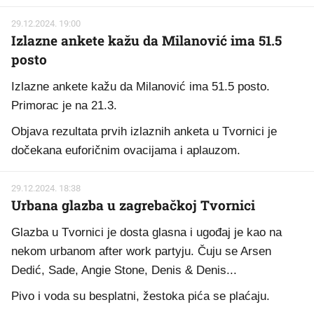
29.12.2024. 19:00
Izlazne ankete kažu da Milanović ima 51.5
posto
Izlazne ankete kažu da Milanović ima 51.5 posto.
Primorac je na 21.3.
Objava rezultata prvih izlaznih anketa u Tvornici je
dočekana euforičnim ovacijama i aplauzom.
29.12.2024. 18:38
Urbana glazba u zagrebačkoj Tvornici
Glazba u Tvornici je dosta glasna i ugođaj je kao na
nekom urbanom after work partyju. Čuju se Arsen
Dedić, Sade, Angie Stone, Denis & Denis...
Pivo i voda su besplatni, žestoka pića se plaćaju.