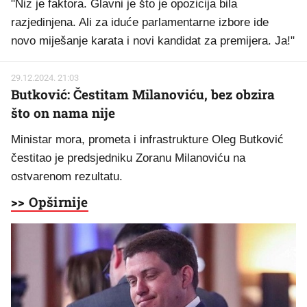
"Niz je faktora. Glavni je što je opozicija bila
razjedinjena. Ali za iduće parlamentarne izbore ide
novo miješanje karata i novi kandidat za premijera. Ja!"
29.12.2024. 21:03
Butković: Čestitam Milanoviću, bez obzira
što on nama nije
Ministar mora, prometa i infrastrukture Oleg Butković
čestitao je predsjedniku Zoranu Milanoviću na
ostvarenom rezultatu.
>> Opširnije