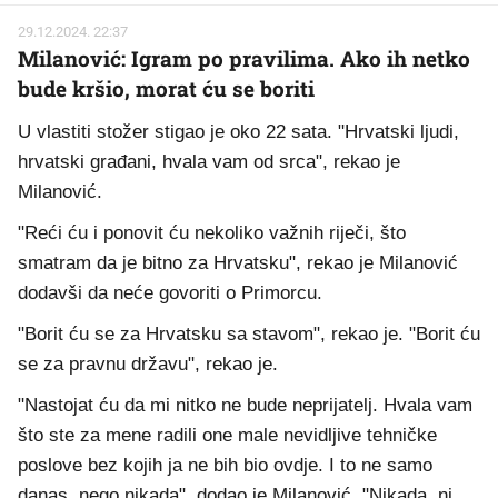
29.12.2024. 22:37
Milanović: Igram po pravilima. Ako ih netko
bude kršio, morat ću se boriti
U vlastiti stožer stigao je oko 22 sata. "Hrvatski ljudi,
hrvatski građani, hvala vam od srca", rekao je
Milanović.
"Reći ću i ponovit ću nekoliko važnih riječi, što
smatram da je bitno za Hrvatsku", rekao je Milanović
dodavši da neće govoriti o Primorcu.
"Borit ću se za Hrvatsku sa stavom", rekao je. "Borit ću
se za pravnu državu", rekao je.
"Nastojat ću da mi nitko ne bude neprijatelj. Hvala vam
što ste za mene radili one male nevidljive tehničke
poslove bez kojih ja ne bih bio ovdje. I to ne samo
danas, nego nikada", dodao je Milanović. "Nikada, ni