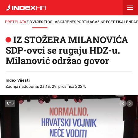
IZ MINUTE U MINUTU
PRETPLATA
ZID
VIJESTI
OGLASI
CIJENE
SPORT
MAGAZIN
RECEPTI
KALENDA
IZ STOŽERA MILANOVIĆA
SDP-ovci se rugaju HDZ-u.
Milanović održao govor
Index Vijesti
Zadnja nadopuna: 23:13, 29. prosinca 2024.
1
/
10