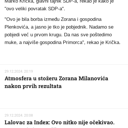
Marko Krička, glavni tajnik SDP-a, rekao je kako je
"ovo veliki povratak SDP-a".
"Ovo je bila borba između Zorana i gospodina
Plenkovića, a jasno je tko je pobjednik. Nadamo se
pobjedi već u prvom krugu. Da nas sve poštedimo
muke, a najviše gospodina Primorca", rekao je Krička.
29.12.2024. 20:19
Atmosfera u stožeru Zorana Milanovića
nakon prvih rezultata
29.12.2024. 20:08
Lalovac za Index: Ovo nitko nije očekivao.