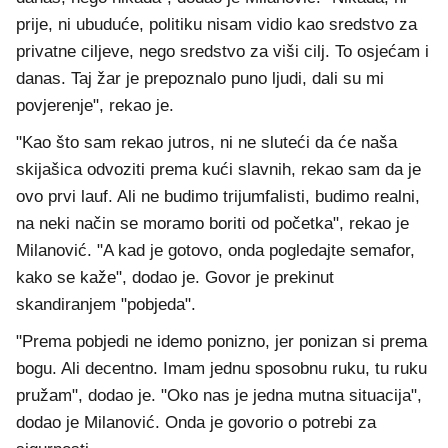
prije, ni ubuduće, politiku nisam vidio kao sredstvo za
privatne ciljeve, nego sredstvo za viši cilj. To osjećam i
danas. Taj žar je prepoznalo puno ljudi, dali su mi
povjerenje", rekao je.
"Kao što sam rekao jutros, ni ne sluteći da će naša
skijašica odvoziti prema kući slavnih, rekao sam da je
ovo prvi lauf. Ali ne budimo trijumfalisti, budimo realni,
na neki način se moramo boriti od početka", rekao je
Milanović. "A kad je gotovo, onda pogledajte semafor,
kako se kaže", dodao je. Govor je prekinut
skandiranjem "pobjeda".
"Prema pobjedi ne idemo ponizno, jer ponizan si prema
bogu. Ali decentno. Imam jednu sposobnu ruku, tu ruku
pružam", dodao je. "Oko nas je jedna mutna situacija",
dodao je Milanović. Onda je govorio o potrebi za