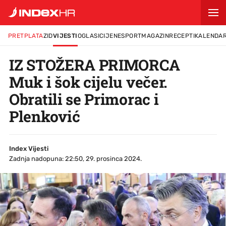
PRETPLATA
ZID
VIJESTI
OGLASI
CIJENE
SPORT
MAGAZIN
RECEPTI
KALENDA
IZ STOŽERA PRIMORCA
Muk i šok cijelu večer.
Obratili se Primorac i
Plenković
Index Vijesti
Zadnja nadopuna: 22:50, 29. prosinca 2024.