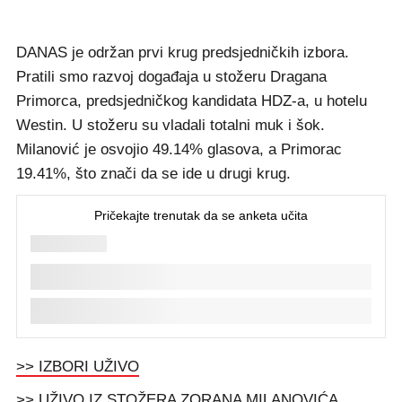
DANAS je održan prvi krug predsjedničkih izbora.
Pratili smo razvoj događaja u stožeru Dragana
Primorca, predsjedničkog kandidata HDZ-a, u hotelu
Westin. U stožeru su vladali totalni muk i šok.
Milanović je osvojio 49.14% glasova, a Primorac
19.41%, što znači da se ide u drugi krug.
>> IZBORI UŽIVO
>> UŽIVO IZ STOŽERA ZORANA MILANOVIĆA