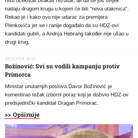
nisu očekivali ovakav rezultat, ali da se još uvijek
nadaju drugom krugu u kojem će biti "nova utakmica".
Rekao je i kako ovo nije udarac za premijera
Plenkovića jer se i ranije događalo da su HDZ-ovi
kandidati gubili, a Andrija Hebrang također nije ušao u
drugi krug.
29.12.2024. 20:35
Božinović: Svi su vodili kampanju protiv
Primorca
Ministar unutarnjih poslova Davor Božinović je
komentirao težak izborni poraz koji je doživio HDZ-ov
predsjednički kandidat Dragan Primorac.
>> Opširnije