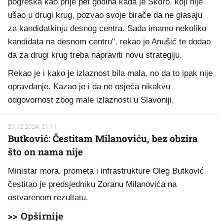
pogreška kao prije pet godina kada je Škoro, koji nije
ušao u drugi krug, pozvao svoje birače da ne glasaju
za kandidatkinju desnog centra. Sada imamo nekoliko
kandidata na desnom centru", rekao je Anušić te dodao
da za drugi krug treba napraviti novu strategiju.
Rekao je i kako je izlaznost bila mala, no da to ipak nije
opravdanje. Kazao je i da ne osjeća nikakvu
odgovornost zbog male izlaznosti u Slavoniji.
29.12.2024. 21:11
Butković: Čestitam Milanoviću, bez obzira
što on nama nije
Ministar mora, prometa i infrastrukture Oleg Butković
čestitao je predsjedniku Zoranu Milanovića na
ostvarenom rezultatu.
>> Opširnije