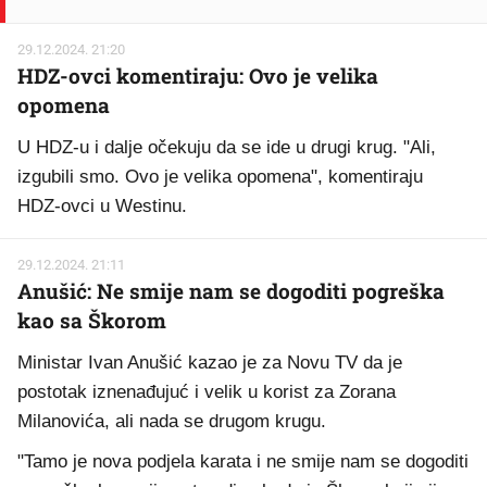
29.12.2024. 21:20
HDZ-ovci komentiraju: Ovo je velika
opomena
U HDZ-u i dalje očekuju da se ide u drugi krug. "Ali,
izgubili smo. Ovo je velika opomena", komentiraju
HDZ-ovci u Westinu.
29.12.2024. 21:11
Anušić: Ne smije nam se dogoditi pogreška
kao sa Škorom
Ministar Ivan Anušić kazao je za Novu TV da je
postotak iznenađujuć i velik u korist za Zorana
Milanovića, ali nada se drugom krugu.
"Tamo je nova podjela karata i ne smije nam se dogoditi