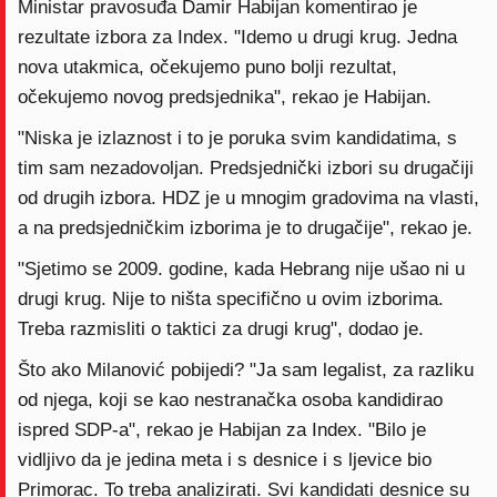
Ministar pravosuđa Damir Habijan komentirao je
rezultate izbora za Index. "Idemo u drugi krug. Jedna
nova utakmica, očekujemo puno bolji rezultat,
očekujemo novog predsjednika", rekao je Habijan.
"Niska je izlaznost i to je poruka svim kandidatima, s
tim sam nezadovoljan. Predsjednički izbori su drugačiji
od drugih izbora. HDZ je u mnogim gradovima na vlasti,
a na predsjedničkim izborima je to drugačije", rekao je.
"Sjetimo se 2009. godine, kada Hebrang nije ušao ni u
drugi krug. Nije to ništa specifično u ovim izborima.
Treba razmisliti o taktici za drugi krug", dodao je.
Što ako Milanović pobijedi? "Ja sam legalist, za razliku
od njega, koji se kao nestranačka osoba kandidirao
ispred SDP-a", rekao je Habijan za Index. "Bilo je
vidljivo da je jedina meta i s desnice i s ljevice bio
Primorac. To treba analizirati. Svi kandidati desnice su