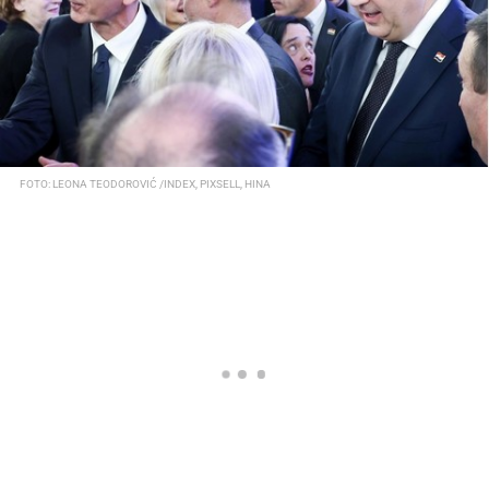
FOTO: LEONA TEODOROVIĆ /INDEX, PIXSELL, HINA