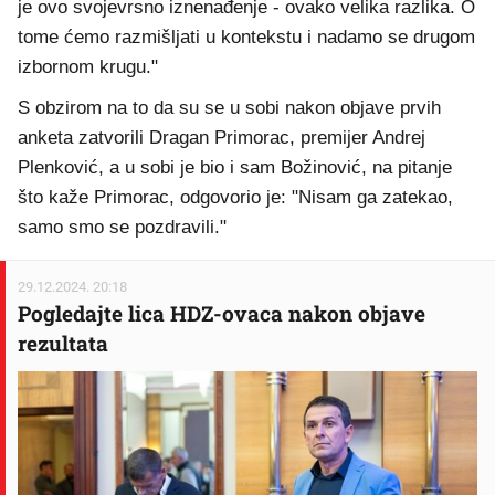
je ovo svojevrsno iznenađenje - ovako velika razlika. O
tome ćemo razmišljati u kontekstu i nadamo se drugom
izbornom krugu."
S obzirom na to da su se u sobi nakon objave prvih
anketa zatvorili Dragan Primorac, premijer Andrej
Plenković, a u sobi je bio i sam Božinović, na pitanje
što kaže Primorac, odgovorio je: "Nisam ga zatekao,
samo smo se pozdravili."
29.12.2024. 20:18
Pogledajte lica HDZ-ovaca nakon objave
rezultata