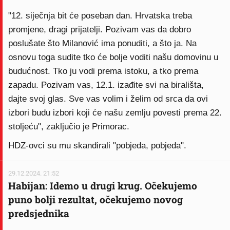
"12. siječnja bit će poseban dan. Hrvatska treba
promjene, dragi prijatelji. Pozivam vas da dobro
poslušate što Milanović ima ponuditi, a što ja. Na
osnovu toga sudite tko će bolje voditi našu domovinu u
budućnost. Tko ju vodi prema istoku, a tko prema
zapadu. Pozivam vas, 12.1. izađite svi na birališta,
dajte svoj glas. Sve vas volim i želim od srca da ovi
izbori budu izbori koji će našu zemlju povesti prema 22.
stoljeću", zaključio je Primorac.
HDZ-ovci su mu skandirali "pobjeda, pobjeda".
29.12.2024. 21:52
Habijan: Idemo u drugi krug. Očekujemo
puno bolji rezultat, očekujemo novog
predsjednika