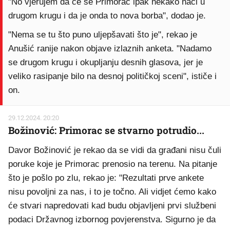
"No vjerujem da će se Primorac ipak nekako naći u
drugom krugu i da je onda to nova borba", dodao je.
"Nema se tu što puno uljepšavati što je", rekao je
Anušić ranije nakon objave izlaznih anketa. "Nadamo
se drugom krugu i okupljanju desnih glasova, jer je
veliko rasipanje bilo na desnoj političkoj sceni", ističe i
on.
29.12.2024. 20:20
Božinović: Primorac se stvarno potrudio...
Davor Božinović je rekao da se vidi da građani nisu čuli
poruke koje je Primorac prenosio na terenu. Na pitanje
što je pošlo po zlu, rekao je: "Rezultati prve ankete
nisu povoljni za nas, i to je točno. Ali vidjet ćemo kako
će stvari napredovati kad budu objavljeni prvi službeni
podaci Državnog izbornog povjerenstva. Sigurno je da