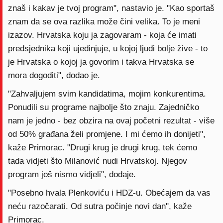
znaš i kakav je tvoj program", nastavio je. "Kao sportaš
znam da se ova razlika može čini velika. To je meni
izazov. Hrvatska koju ja zagovaram - koja će imati
predsjednika koji ujedinjuje, u kojoj ljudi bolje žive - to
je Hrvatska o kojoj ja govorim i takva Hrvatska se
mora dogoditi", dodao je.
"Zahvaljujem svim kandidatima, mojim konkurentima.
Ponudili su programe najbolje što znaju. Zajedničko
nam je jedno - bez obzira na ovaj početni rezultat - više
od 50% građana želi promjene. I mi ćemo ih donijeti",
kaže Primorac. "Drugi krug je drugi krug, tek ćemo
tada vidjeti što Milanović nudi Hrvatskoj. Njegov
program još nismo vidjeli", dodaje.
"Posebno hvala Plenkoviću i HDZ-u. Obećajem da vas
neću razočarati. Od sutra počinje novi dan", kaže
Primorac.