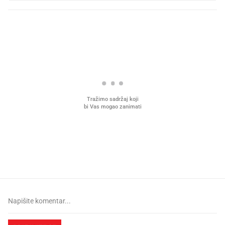
PROČITAJTE JOŠ
Mjesecima planiramo novu
Što povezuje Lexus i
kuhinju, a jednu važnu odluku
legendarnog Ponyja?
donesemo u samo deset minuta