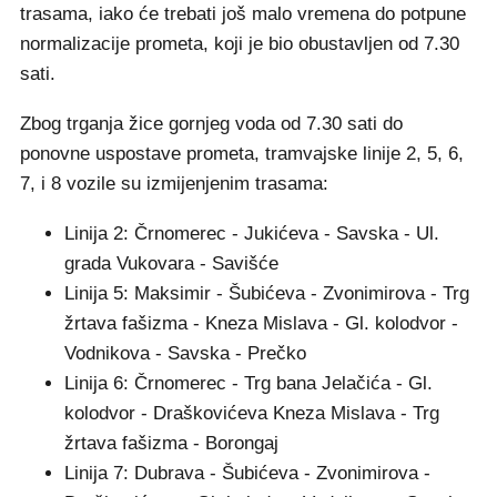
trasama, iako će trebati još malo vremena do potpune
normalizacije prometa, koji je bio obustavljen od 7.30
sati.
Zbog trganja žice gornjeg voda od 7.30 sati do
ponovne uspostave prometa, tramvajske linije 2, 5, 6,
7, i 8 vozile su izmijenjenim trasama:
Linija 2: Črnomerec - Jukićeva - Savska - Ul.
grada Vukovara - Savišće
Linija 5: Maksimir - Šubićeva - Zvonimirova - Trg
žrtava fašizma - Kneza Mislava - Gl. kolodvor -
Vodnikova - Savska - Prečko
Linija 6: Črnomerec - Trg bana Jelačića - Gl.
kolodvor - Draškovićeva Kneza Mislava - Trg
žrtava fašizma - Borongaj
Linija 7: Dubrava - Šubićeva - Zvonimirova -