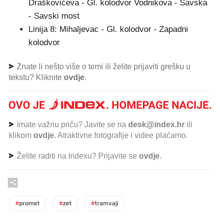
Draškovićeva - Gl. kolodvor Vodnikova - Savska
- Savski most
Linija 8: Mihaljevac - Gl. kolodvor - Zapadni
kolodvor
Znate li nešto više o temi ili želite prijaviti grešku u
tekstu? Kliknite
ovdje
.
Imate važnu priču? Javite se na
desk@index.hr
ili
klikom
ovdje
. Atraktivne fotografije i videe plaćamo.
Želite raditi na Indexu? Prijavite se
ovdje
.
#
promet
#
zet
#
tramvaji