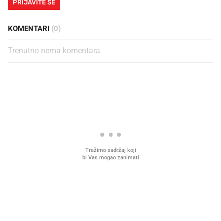
PRIJAVITE SE
KOMENTARI
(0)
Trenutno nema komentara.
PROČITAJTE JOŠ
Mjesecima planiramo novu
Što povezuje Lexus i
kuhinju, a jednu važnu odluku
legendarnog Ponyja?
donesemo u samo deset minuta