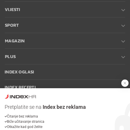
VIJESTI
SPORT
MAGAZIN
PLUS
INDEX OGLASI
INDEX RECEPTI
INFO
Pretplatite se na
Index bez reklama
Čitanje bez reklama
Oglašavanje
Zaposli se na Indexu
Kontakt
Impressum
Uvjeti
Brže učitavanje stranica
korištenja
Postavke kolačića
Otkažite kad god želite