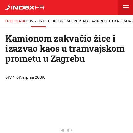
PRETPLATA
ZID
VIJESTI
OGLASI
CIJENE
SPORT
MAGAZIN
RECEPTI
KALENDA
Kamionom zakvačio žice i
izazvao kaos u tramvajskom
prometu u Zagrebu
09:11, 09. srpnja 2009.