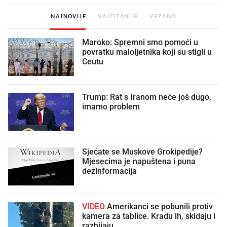
NAJNOVIJE
NAJČITANIJE
VEZANO
Maroko: Spremni smo pomoći u
povratku maloljetnika koji su stigli u
Ceutu
Trump: Rat s Iranom neće još dugo,
imamo problem
Sjećate se Muskove Grokipedije?
Mjesecima je napuštena i puna
dezinformacija
VIDEO
Amerikanci se pobunili protiv
kamera za tablice. Kradu ih, skidaju i
razbijaju