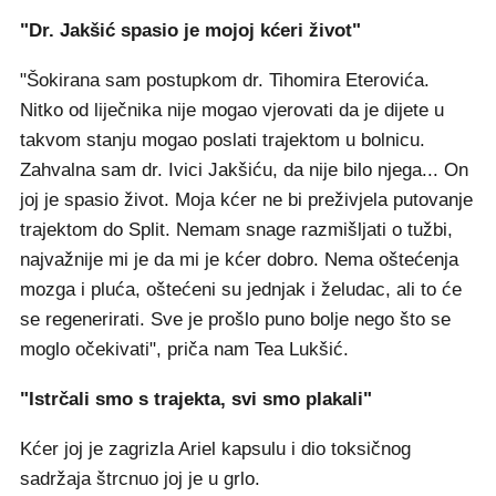
"Dr. Jakšić spasio je mojoj kćeri život"
"Šokirana sam postupkom dr. Tihomira Eterovića.
Nitko od liječnika nije mogao vjerovati da je dijete u
takvom stanju mogao poslati trajektom u bolnicu.
Zahvalna sam dr. Ivici Jakšiću, da nije bilo njega... On
joj je spasio život. Moja kćer ne bi preživjela putovanje
trajektom do Split. Nemam snage razmišljati o tužbi,
najvažnije mi je da mi je kćer dobro. Nema oštećenja
mozga i pluća, oštećeni su jednjak i želudac, ali to će
se regenerirati. Sve je prošlo puno bolje nego što se
moglo očekivati", priča nam Tea Lukšić.
"Istrčali smo s trajekta, svi smo plakali"
Kćer joj je zagrizla Ariel kapsulu i dio toksičnog
sadržaja štrcnuo joj je u grlo.