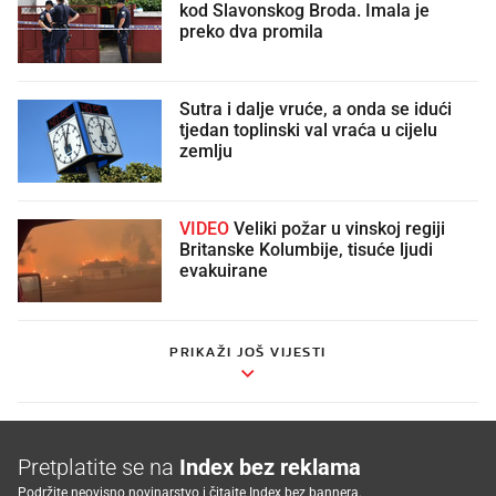
kod Slavonskog Broda. Imala je
preko dva promila
Sutra i dalje vruće, a onda se idući
tjedan toplinski val vraća u cijelu
zemlju
VIDEO
Veliki požar u vinskoj regiji
Britanske Kolumbije, tisuće ljudi
evakuirane
PRIKAŽI JOŠ VIJESTI
Pretplatite se na
Index bez reklama
Podržite neovisno novinarstvo i čitajte Index bez bannera.