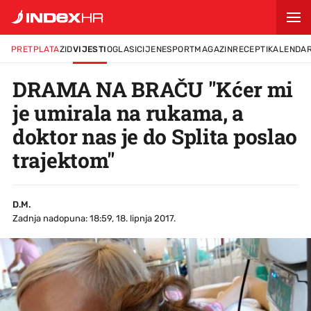
PRETPLATA
ZID
VIJESTI
OGLASI
CIJENE
SPORT
MAGAZIN
RECEPTI
KALENDA
DRAMA NA BRAČU "Kćer mi
je umirala na rukama, a
doktor nas je do Splita poslao
trajektom"
D.M.
Zadnja nadopuna: 18:59, 18. lipnja 2017.