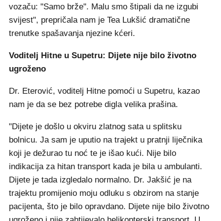
vozaču: "Samo brže". Malu smo štipali da ne izgubi
svijest", prepričala nam je Tea Lukšić dramatične
trenutke spašavanja njezine kćeri.
Voditelj Hitne u Supetru: Dijete nije bilo životno
ugroženo
Dr. Eterović, voditelj Hitne pomoći u Supetru, kazao
nam je da se bez potrebe digla velika prašina.
"Dijete je došlo u okviru zlatnog sata u splitsku
bolnicu. Ja sam je uputio na trajekt u pratnji liječnika
koji je dežurao tu noć te je išao kući. Nije bilo
indikacija za hitan transport kada je bila u ambulanti.
Dijete je tada izgledalo normalno. Dr. Jakšić je na
trajektu promijenio moju odluku s obzirom na stanje
pacijenta, što je bilo opravdano. Dijete nije bilo životno
ugroženo i nije zahtijevalo helikopterski transport. U