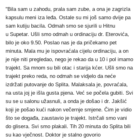
"Bila sam u zahodu, prala sam zube, a ona je zagrizla
kapsulu meni iza leđa. Ostale su mi još samo dvije pa
sam kutiju bacila. Odmah smo se sjurili u Hitnu
u Supetar. Ušli smo odmah u ordinaciju dr. Eterovića,
bilo je oko 9.50. Poslao nas je da pričekamo pet
minuta. Mala mu je ispovraćala cijelu ordinaciju, a on
je nije niti pregledao, nego je rekao da u 10 i pol imamo
trajekt. Sa mnom su bili otac i starija kćer. Ušli smo na
trajekt preko reda, no odmah se vidjelo da neće
izdržati putovanje do Splita. Malaksala je, povraćala,
na usta joj je išla gusta pjena. Već se počela gubiti. Svi
su se u salonu užasnuli, a onda je došao i dr. Jakšić
koji je pošao kući nakon večernje smjene. Čim je vidio
što se događa, zaustavio je trajekt. Istrčali smo vani
do glisera. Svi smo plakali. Tih 20 minuta do Splita bili
su kao vječnost. Doktor je stalno govorio