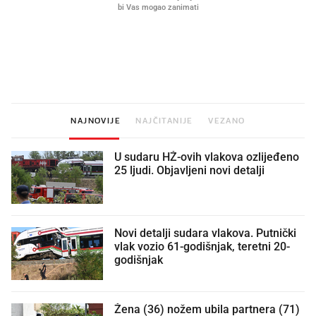
Što povezuje Lexus i
Kako su im čepovi boca d
legendarnog Ponyja?
nagradu od 10.000 eura
vjerovali"
NAJNOVIJE
NAJČITANIJE
VEZANO
U sudaru HŽ-ovih vlakova ozlijeđeno
25 ljudi. Objavljeni novi detalji
Novi detalji sudara vlakova. Putnički
vlak vozio 61-godišnjak, teretni 20-
godišnjak
Žena (36) nožem ubila partnera (71)