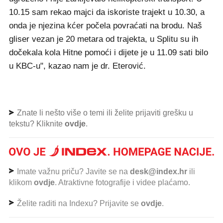
10.15 sam rekao majci da iskoriste trajekt u 10.30, a
onda je njezina kćer počela povraćati na brodu. Naš
gliser vezan je 20 metara od trajekta, u Splitu su ih
dočekala kola Hitne pomoći i dijete je u 11.09 sati bilo
u KBC-u", kazao nam je dr. Eterović.
Znate li nešto više o temi ili želite prijaviti grešku u
tekstu? Kliknite
ovdje
.
Imate važnu priču? Javite se na
desk@index.hr
ili
klikom
ovdje
. Atraktivne fotografije i videe plaćamo.
Želite raditi na Indexu? Prijavite se
ovdje
.