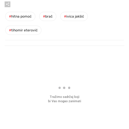
#
hitna pomoć
#
brač
#
ivica jakšić
#
tihomir eterović
PROČITAJTE JOŠ
Što povezuje Lexus i
Kako su im čepovi boca d
legendarnog Ponyja?
nagradu od 10.000 eura
vjerovali"