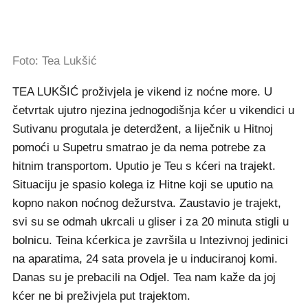
Foto: Tea Lukšić
TEA LUKŠIĆ proživjela je vikend iz noćne more. U
četvrtak ujutro njezina jednogodišnja kćer u vikendici u
Sutivanu progutala je deterdžent, a liječnik u Hitnoj
pomoći u Supetru smatrao je da nema potrebe za
hitnim transportom. Uputio je Teu s kćeri na trajekt.
Situaciju je spasio kolega iz Hitne koji se uputio na
kopno nakon noćnog dežurstva. Zaustavio je trajekt,
svi su se odmah ukrcali u gliser i za 20 minuta stigli u
bolnicu. Teina kćerkica je završila u Intezivnoj jedinici
na aparatima, 24 sata provela je u induciranoj komi.
Danas su je prebacili na Odjel. Tea nam kaže da joj
kćer ne bi preživjela put trajektom.