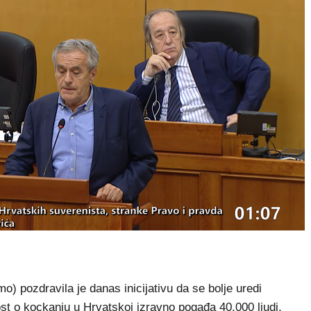
pozdravila je danas inicijativu da se bolje uredi
t o kockanju u Hrvatskoj izravno pogađa 40.000 ljudi,