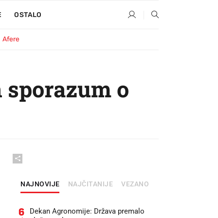
E
OSTALO
Afere
an sporazum o
NAJNOVIJE
NAJČITANIJE
VEZANO
6
Dekan Agronomije: Država premalo