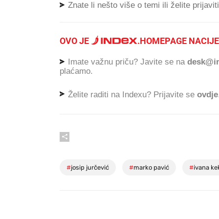
Znate li nešto više o temi ili želite prijavi
OVO JE
.
HOMEPAGE NACIJE
Imate važnu priču? Javite se na
desk@in
plaćamo.
Želite raditi na Indexu? Prijavite se
ovdje
#
josip jurčević
#
marko pavić
#
ivana ke