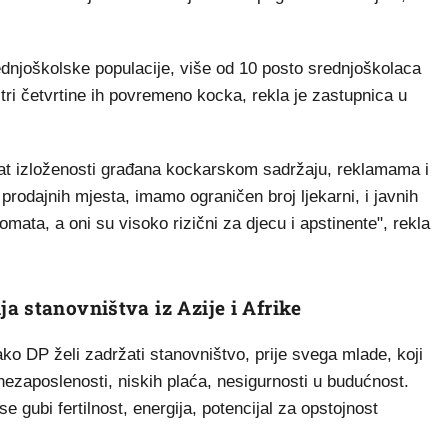
dnjoškolske populacije, više od 10 posto srednjoškolaca
ri četvrtine ih povremeno kocka, rekla je zastupnica u
ltat izloženosti građana kockarskom sadržaju, reklamama i
prodajnih mjesta, imamo ograničen broj ljekarni, i javnih
omata, a oni su visoko rizični za djecu i apstinente", rekla
a stanovništva iz Azije i Afrike
o DP želi zadržati stanovništvo, prije svega mlade, koji
ezaposlenosti, niskih plaća, nesigurnosti u budućnost.
e gubi fertilnost, energija, potencijal za opstojnost