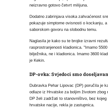
neizravno gotovo četvrt milijuna.
Dodatno zabrinjava visoka zahvaćenost sre
pokazuje simptome ovisnosti o kockanju, a t
saborskom govoru na slobodnu temu.
Naglasila je kako su te brojke izravni rezu
rasprostranjenosti kladionica. "Imamo 5500 
bilježnika, ne i kladionica. Imamo 3600 klad
je Kekin.
DP-ovka: Svjedoci smo doseljavanj
Dubravka Pehar Lipovac (DP) poručila je kak
odlaze iz Hrvatske za boljim životom zbog n
DP želi zadržati to stanovništvo, bez kojeg s
hrvatske nacije, rekla je zastupnica.