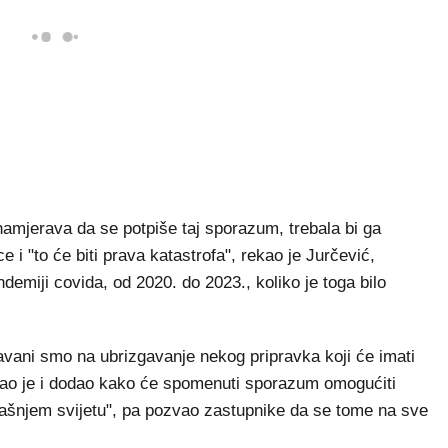
amjerava da se potpiše taj sporazum, trebala bi ga
e i "to će biti prava katastrofa", rekao je Jurčević,
emiji covida, od 2020. do 2023., koliko je toga bilo
iljavani smo na ubrizgavanje nekog pripravka koji će imati
azao je i dodao kako će spomenuti sporazum omogućiti
šnjem svijetu", pa pozvao zastupnike da se tome na sve