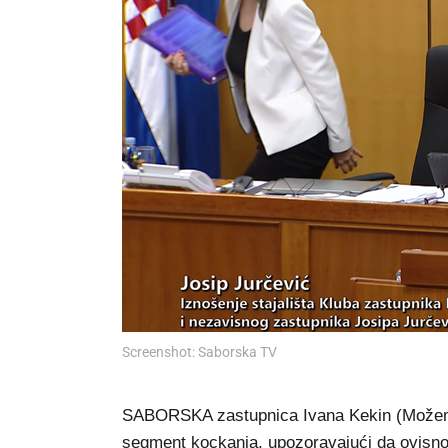
Screenshot: Saborska TV
SABORSKA zastupnica Ivana Kekin (Možemo) 
segment kockanja, upozoravajući da ovisnos