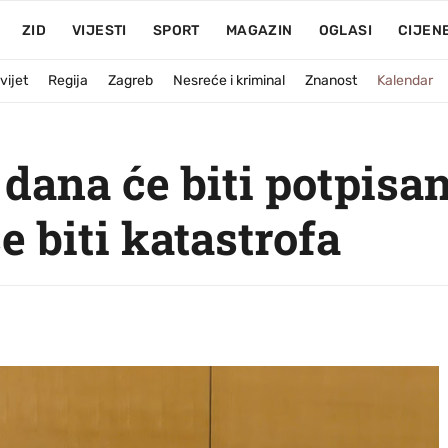
ZID
VIJESTI
SPORT
MAGAZIN
OGLASI
CIJEN
vijet
Regija
Zagreb
Nesreće i kriminal
Znanost
Kalendar
i dana će biti potpis
e biti katastrofa