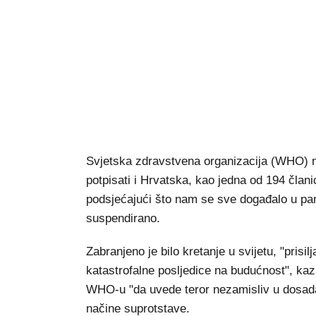
Svjetska zdravstvena organizacija (WHO) n
potpisati i Hrvatska, kao jedna od 194 članic
podsjećajući što nam se sve događalo u pand
suspendirano.
Zabranjeno je bilo kretanje u svijetu, "pris
katastrofalne posljedice na budućnost", k
WHO-u "da uvede teror nezamisliv u dosada
načine suprotstave.