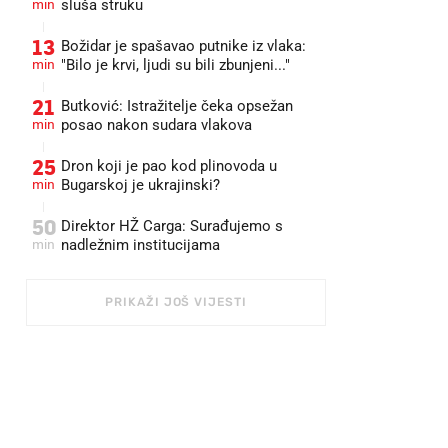
min
sluša struku
13
Božidar je spašavao putnike iz vlaka:
min
"Bilo je krvi, ljudi su bili zbunjeni..."
21
Butković: Istražitelje čeka opsežan
min
posao nakon sudara vlakova
25
Dron koji je pao kod plinovoda u
min
Bugarskoj je ukrajinski?
50
Direktor HŽ Carga: Surađujemo s
min
nadležnim institucijama
PRIKAŽI JOŠ VIJESTI