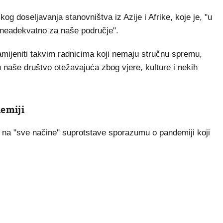
og doseljavanja stanovništva iz Azije i Afrike, koje je, "u
 neadekvatno za naše područje".
zamijeniti takvim radnicima koji nemaju stručnu spremu,
u naše društvo otežavajuća zbog vjere, kulture i nekih
emiji
 na "sve načine" suprotstave sporazumu o pandemiji koji