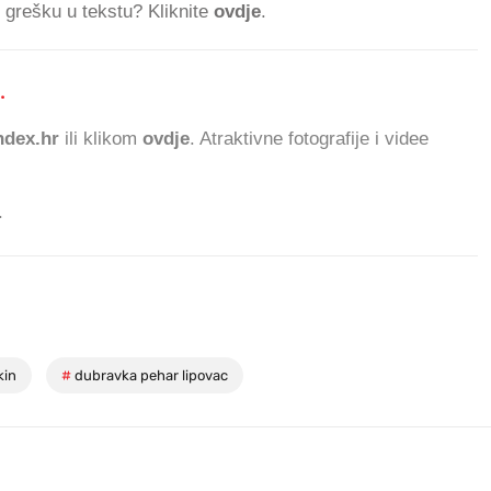
ti grešku u tekstu? Kliknite
ovdje
.
.
831.124 ČITATELJA D
dex.hr
ili klikom
ovdje
. Atraktivne fotografije i videe
.
kin
#
dubravka pehar lipovac