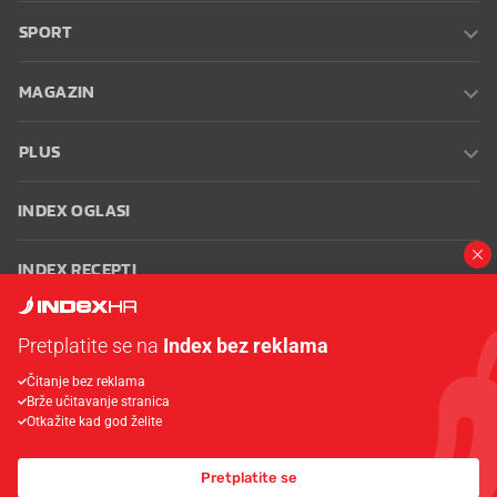
SPORT
MAGAZIN
PLUS
INDEX OGLASI
INDEX RECEPTI
INFO
Pretplatite se na
Index bez reklama
Čitanje bez reklama
Oglašavanje
Zaposli se na Indexu
Kontakt
Impressum
Uvjeti
Brže učitavanje stranica
korištenja
Postavke kolačića
Otkažite kad god želite
Pretplatite se