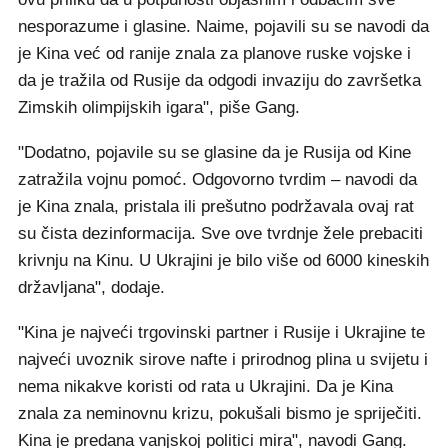
nesporazume i glasine. Naime, pojavili su se navodi da
je Kina već od ranije znala za planove ruske vojske i
da je tražila od Rusije da odgodi invaziju do završetka
Zimskih olimpijskih igara", piše Gang.
"Dodatno, pojavile su se glasine da je Rusija od Kine
zatražila vojnu pomoć. Odgovorno tvrdim – navodi da
je Kina znala, pristala ili prešutno podržavala ovaj rat
su čista dezinformacija. Sve ove tvrdnje žele prebaciti
krivnju na Kinu. U Ukrajini je bilo više od 6000 kineskih
državljana", dodaje.
"Kina je najveći trgovinski partner i Rusije i Ukrajine te
najveći uvoznik sirove nafte i prirodnog plina u svijetu i
nema nikakve koristi od rata u Ukrajini. Da je Kina
znala za neminovnu krizu, pokušali bismo je spriječiti.
Kina je predana vanjskoj politici mira", navodi Gang.