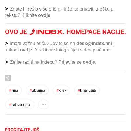
Znate li nešto više o temi ili želite prijaviti grešku u
tekstu? Kliknite
ovdje
.
Imate važnu priču? Javite se na
desk@index.hr
ili
klikom
ovdje
. Atraktivne fotografije i videe plaćamo.
Želite raditi na Indexu? Prijavite se
ovdje
.
#
kina
#
ukrajina
#
kijev
#
kinarusija
#
rat ukrajina
PROČITAJTE JOŠ