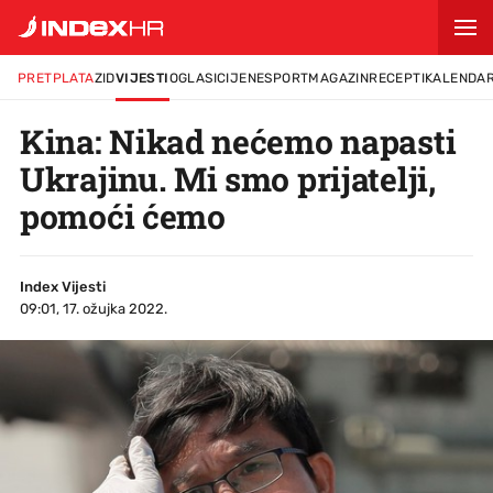
PRETPLATA
ZID
VIJESTI
OGLASI
CIJENE
SPORT
MAGAZIN
RECEPTI
KALENDA
Kina: Nikad nećemo napasti
Ukrajinu. Mi smo prijatelji,
pomoći ćemo
Index Vijesti
09:01, 17. ožujka 2022.