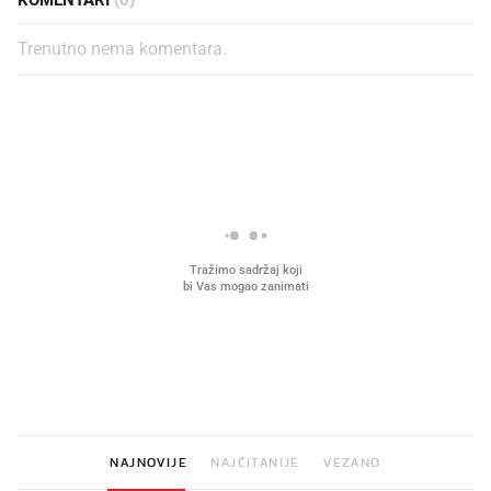
Trenutno nema komentara.
PROČITAJTE JOŠ
Što povezuje Lexus i
Kako su im čepovi boca d
legendarnog Ponyja?
nagradu od 10.000 eura
vjerovali"
NAJNOVIJE
NAJČITANIJE
VEZANO