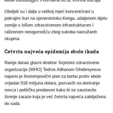
ebole Bundibugyo. Potvrđena su 82 smrtna slučaja.
Oboljeli su i dalje u velikoj mjeri koncentrirani u
pokrajini Ituri na sjeveroistoku Konga, udaljenom dijelu
zemlje s lošom zdravstvenom infrastrukturom i
raširenom nesigurnošću zbog sukoba naoružanih
skupina.
Četvrta najveća epidemija ebole ikada
Ranije danas glavni direktor Svjetske zdravstvene
organizacije (WHO) Tedros Adhanom Ghebreyesus
najavio je šestomjesečni plan za borbu protiv ebole
vrijedan 518 milijuna dolara, pozvavši na doniranje
novca i političku predanost kako bi se zaustavilo
širenje zaraze koja je već četvrta najveća zabilježena
do sada.