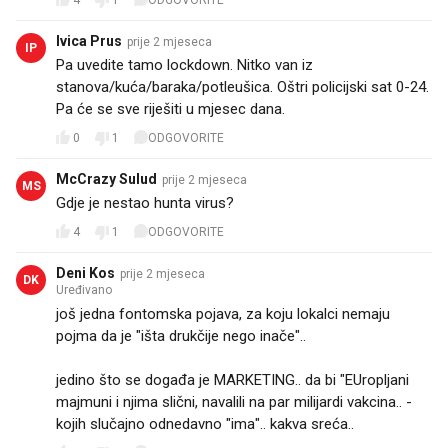
4
1
ODGOVORITE
Ivica Prus
prije 2 mjeseca
IP
Pa uvedite tamo lockdown. Nitko van iz
stanova/kuća/baraka/potleušica. Oštri policijski sat 0-24.
Pa će se sve riješiti u mjesec dana.
0
1
ODGOVORITE
McCrazy Sulud
prije 2 mjeseca
MS
Gdje je nestao hunta virus?
4
1
ODGOVORITE
Deni Kos
prije 2 mjeseca
DK
Uređivano
još jedna fontomska pojava, za koju lokalci nemaju
pojma da je "išta drukčije nego inače"..
jedino što se događa je MARKETING.. da bi "EUropljani
majmuni i njima slični, navalili na par milijardi vakcina.. -
kojih slučajno odnedavno "ima".. kakva sreća..