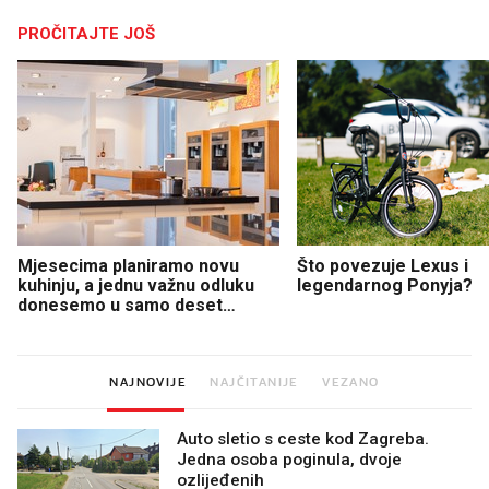
PROČITAJTE JOŠ
Mjesecima planiramo novu
Što povezuje Lexus i
kuhinju, a jednu važnu odluku
legendarnog Ponyja?
donesemo u samo deset
minuta
NAJNOVIJE
NAJČITANIJE
VEZANO
Auto sletio s ceste kod Zagreba.
Jedna osoba poginula, dvoje
ozlijeđenih