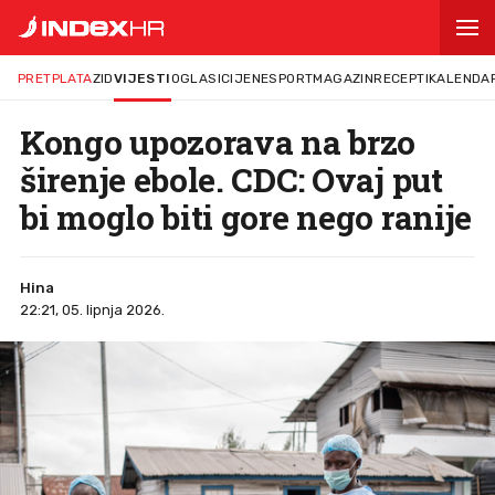
PRETPLATA
ZID
VIJESTI
OGLASI
CIJENE
SPORT
MAGAZIN
RECEPTI
KALENDA
Kongo upozorava na brzo
širenje ebole. CDC: Ovaj put
bi moglo biti gore nego ranije
Hina
22:21, 05. lipnja 2026.