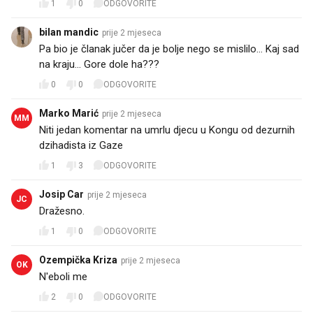
1
0
ODGOVORITE
bilan mandic
prije 2 mjeseca
Pa bio je članak jučer da je bolje nego se mislilo... Kaj sad
na kraju... Gore dole ha???
0
0
ODGOVORITE
Marko Marić
prije 2 mjeseca
MM
Niti jedan komentar na umrlu djecu u Kongu od dezurnih
dzihadista iz Gaze
1
3
ODGOVORITE
Josip Car
prije 2 mjeseca
JC
Dražesno.
1
0
ODGOVORITE
Ozempička Kriza
prije 2 mjeseca
OK
N'eboli me
2
0
ODGOVORITE