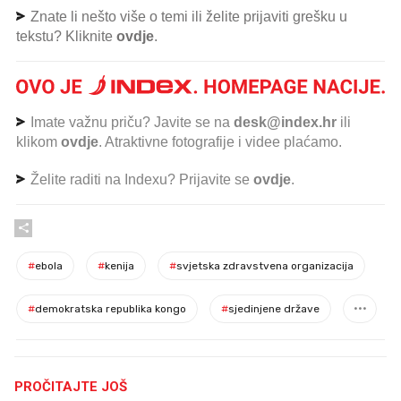
Znate li nešto više o temi ili želite prijaviti grešku u
tekstu? Kliknite
ovdje
.
Imate važnu priču? Javite se na
desk@index.hr
ili
klikom
ovdje
. Atraktivne fotografije i videe plaćamo.
Želite raditi na Indexu? Prijavite se
ovdje
.
#
ebola
#
kenija
#
svjetska zdravstvena organizacija
#
demokratska republika kongo
#
sjedinjene države
PROČITAJTE JOŠ