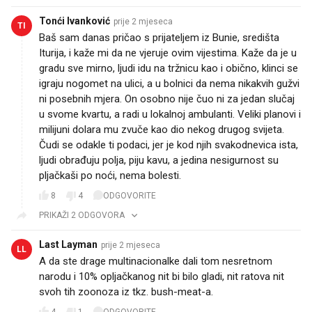
Tonći Ivanković
prije 2 mjeseca
TI
Baš sam danas pričao s prijateljem iz Bunie, središta
Iturija, i kaže mi da ne vjeruje ovim vijestima. Kaže da je u
gradu sve mirno, ljudi idu na tržnicu kao i obično, klinci se
igraju nogomet na ulici, a u bolnici da nema nikakvih gužvi
ni posebnih mjera. On osobno nije čuo ni za jedan slučaj
u svome kvartu, a radi u lokalnoj ambulanti. Veliki planovi i
milijuni dolara mu zvuče kao dio nekog drugog svijeta.
Čudi se odakle ti podaci, jer je kod njih svakodnevica ista,
ljudi obrađuju polja, piju kavu, a jedina nesigurnost su
pljačkaši po noći, nema bolesti.
8
4
ODGOVORITE
PRIKAŽI 2 ODGOVORA
Last Layman
prije 2 mjeseca
LL
A da ste drage multinacionalke dali tom nesretnom
narodu i 10% opljačkanog nit bi bilo gladi, nit ratova nit
svoh tih zoonoza iz tkz. bush-meat-a.