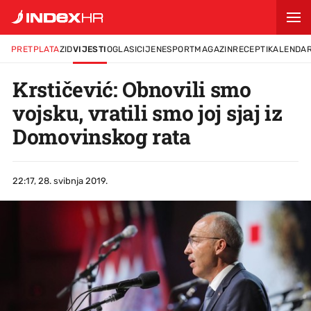
PRETPLATA
ZID
VIJESTI
OGLASI
CIJENE
SPORT
MAGAZIN
RECEPTI
KALENDA
Krstičević: Obnovili smo
vojsku, vratili smo joj sjaj iz
Domovinskog rata
22:17, 28. svibnja 2019.