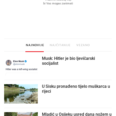
Što povezuje Lexus i
Kako su im čepovi boca d
legendarnog Ponyja?
nagradu od 10.000 eura
vjerovali"
NAJNOVIJE
NAJČITANIJE
VEZANO
Musk: Hitler je bio ljevičarski
socijalist
U Sisku pronađeno tijelo muškarca u
rijeci
Mladić u Osijeku usred dana nožem u