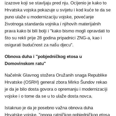
izazove koji se stavljaju pred nju. Ocijenio je kako to
Hrvatska vojska pokazuje u svijetu i kod kuće te da se
puno ulaže u modernizaciju vojske, povećanje
životnoga standarda vojnika i njihovih materijalnih
prava kako bi bili bolji i "kako bismo mogli opravdati to
što su rekli prije 28 godina pripadnici ZNG-a, kao i
osigurati budućnost za našu djecu".
Obnova duha i "pobjedničkog etosa u
Domovinskom ratu"
Načelnik Glavnog stožera Oružanih snaga Republike
Hrvatske (OSRH) general zbora Mirko Šundov rekao
je da je bilo dosta govora o opremanju i modernizaciji
vojske i o tome da se u to ulaže dosta novca.
Istaknuo je da je posebno važna obnova duha
Hrvatske vojske, "onoga ratničkog pobjedničkog etosa