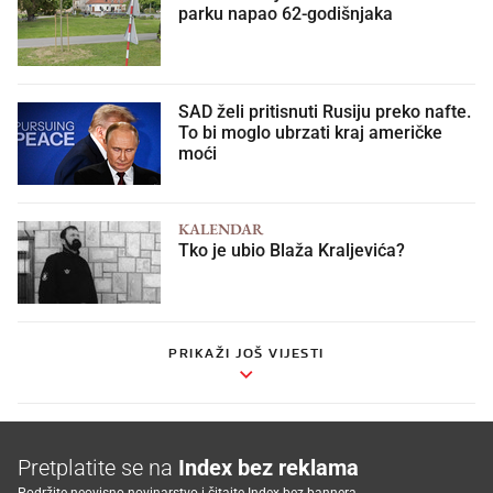
parku napao 62-godišnjaka
SAD želi pritisnuti Rusiju preko nafte.
To bi moglo ubrzati kraj američke
moći
KALENDAR
Tko je ubio Blaža Kraljevića?
PRIKAŽI JOŠ VIJESTI
Pretplatite se na
Index bez reklama
Podržite neovisno novinarstvo i čitajte Index bez bannera.