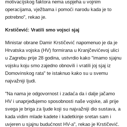
motivacijskog faktora nema uspjeha u vojnim
operacijama, vježbama i pomoći narodu kada je to
potrebno", rekao je.
Krstičević: Vratili smo vojsci sjaj
Ministar obrane Damir Krstičević napomenuo je da je
Hrvatska vojska (HV) formirana u Kranjčevićevoj ulici
u Zagrebu prije 28 godina, ustvrdio kako "imamo sjajnu
vojsku koju smo zajedno obnovili i vratili joj sjaj iz
Domovinskog rata" te istaknuo kako su u svemu
najvažniji ljudi.
"Na nama je odgovornost i zadaća da i dalje jačamo
HV i unaprjeđujemo sposobnosti naše vojske, ali prije
svega je briga za ljude koji su najvažniji dio sustava, a
kada vidim mlade kadete i kadetkinje sretan sam i
uvjeren u sjajnu budućnost HV-a", rekao je Krstičević.