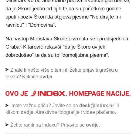
Ministarstvo obrane stalno poziva hrvatske glazbenike,
da je Škoro jedan od njih te da su početkom godine
uputili poziv Škori da otpjeva pjesme "Ne dirajte mi
ravnicu" i "Domovina".
Na nastup Miroslava Škore osvrnula se i predsjednica
Grabar-Kitarović rekavši "da je Škoro uvijek
dobrodošao" te da su to "domoljubne pjesme".
Znate li nešto više o temi ili želite prijaviti grešku u
tekstu? Kliknite
ovdje
.
Imate važnu priču? Javite se na
desk@index.hr
ili
klikom
ovdje
. Atraktivne fotografije i videe plaćamo.
Želite raditi na Indexu? Prijavite se
ovdje
.