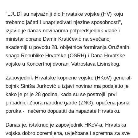
"LJUDI su najvažniji dio Hrvatske vojske (HV) koju
trebamo jačati i unaprjeđivati njezine sposobnosti",
izjavio je danas novinarima potpredsjednik vlade i
ministar obrane Damir Krstičević na svečanoj
akademiji u povodu 28. obljetnice formiranja Oružanih
snaga Republike Hrvatske (OSRH) i Dana Hrvatske
vojske u Koncertnoj dvorani Vatroslava Lisinskog.
Zapovjednik Hrvatske kopnene vojske (HKoV) general-
bojnik Siniša Jurković u izjavi novinarima podsjetio je
kako je prije 28 godina, kada su se postrojili prvi
pripadnici Zbora narodne garde (ZNG), upućena jasna
poruka - nećemo dopustiti da napadate Hrvatsku.
Danas je, istaknuo je zapovjednik HKoV-a, Hrvatska
vojska dobro opremljena, uvježbana i spremna za sve