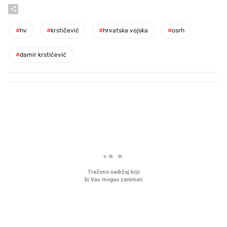
#
hv
#
krstičević
#
hrvatska vojska
#
osrh
#
damir krstičević
PROČITAJTE JOŠ
Što povezuje Lexus i
Kako su im čepovi boca d
legendarnog Ponyja?
nagradu od 10.000 eura
vjerovali"