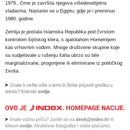
1979., čime je završila njegova višedesetljetna
vladavina. Nastanio se u Egiptu, gdje je i preminuo
1980. godine.
Zemlja je postala Islamska Republika pod čvrstom
kontrolom šijitskog klera, s ajatolahom Homeinijem
kao vrhovnim vođom. Mnoge društvene skupine koje
su sudjelovale u rušenju šaha ubrzo su bile
marginalizirane, progonjene ili eliminirane iz političkog
života.
Znate li nešto više o temi ili želite prijaviti grešku u
tekstu? Kliknite
ovdje
.
Imate važnu priču? Javite se na
desk@index.hr
ili
klikom
ovdje
. Atraktivne fotografije i videe plaćamo.