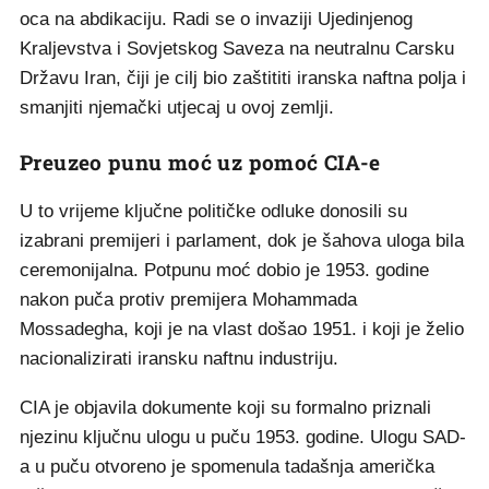
oca na abdikaciju. Radi se o invaziji Ujedinjenog
Kraljevstva i Sovjetskog Saveza na neutralnu Carsku
Državu Iran, čiji je cilj bio zaštititi iranska naftna polja i
smanjiti njemački utjecaj u ovoj zemlji.
Preuzeo punu moć uz pomoć CIA-e
U to vrijeme ključne političke odluke donosili su
izabrani premijeri i parlament, dok je šahova uloga bila
ceremonijalna. Potpunu moć dobio je 1953. godine
nakon puča protiv premijera Mohammada
Mossadegha, koji je na vlast došao 1951. i koji je želio
nacionalizirati iransku naftnu industriju.
CIA je objavila dokumente koji su formalno priznali
njezinu ključnu ulogu u puču 1953. godine. Ulogu SAD-
a u puču otvoreno je spomenula tadašnja američka