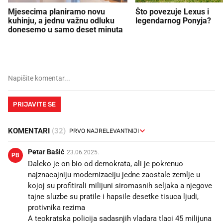
Mjesecima planiramo novu
Što povezuje Lexus i
kuhinju, a jednu važnu odluku
legendarnog Ponyja?
donesemo u samo deset minuta
PRIJAVITE SE
KOMENTARI
(32)
Petar Bašić
23.06.2025.
PB
Daleko je on bio od demokrata, ali je pokrenuo
najznacajniju modernizaciju jedne zaostale zemlje u
kojoj su profitirali milijuni siromasnih seljaka a njegove
tajne sluzbe su pratile i hapsile desetke tisuca ljudi,
protivnika rezima
A teokratska policija sadasnjih vladara tlaci 45 milijuna