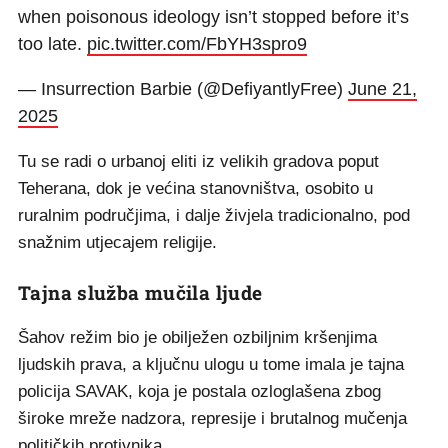
when poisonous ideology isn’t stopped before it’s
too late.
pic.twitter.com/FbYH3spro9
— Insurrection Barbie (@DefiyantlyFree)
June 21,
2025
Tu se radi o urbanoj eliti iz velikih gradova poput
Teherana, dok je većina stanovništva, osobito u
ruralnim područjima, i dalje živjela tradicionalno, pod
snažnim utjecajem religije.
Tajna služba mučila ljude
Šahov režim bio je obilježen ozbiljnim kršenjima
ljudskih prava, a ključnu ulogu u tome imala je tajna
policija SAVAK, koja je postala ozloglašena zbog
široke mreže nadzora, represije i brutalnog mučenja
političkih protivnika.