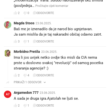
(posljednja…
Pročitajte cijeli komentar
2
0
ODGOVORITE
Magda Stoos
23.06.2025.
Baš me je iznenadilo da je narod bio ugnjetavan.
Ja sam mislila da je taj nakaradni običaj odavno zatrt.
3
1
ODGOVORITE
Morbidno Pretila
23.06.2025.
Ima li jos uvijek netko ovdje tko misli da CIA nema
prste u doslovno svakoj "revoluciji" od samog pocetka
stvaranja agencije? :)
2
4
ODGOVORITE
PRIKAŽI 1 ODGOVOR
Argamedon 777
23.06.2025.
A7
A sada je druga igra.Ajatolah ne ljuti se.
2
1
ODGOVORITE