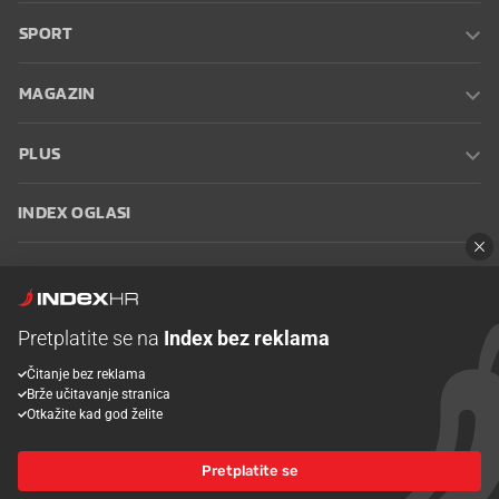
SPORT
MAGAZIN
PLUS
INDEX OGLASI
INDEX RECEPTI
INFO
Pretplatite se na
Index bez reklama
Čitanje bez reklama
Oglašavanje
Zaposli se na Indexu
Kontakt
Impressum
Uvjeti
Brže učitavanje stranica
korištenja
Postavke kolačića
Otkažite kad god želite
Pretplatite se
© 2026 Index