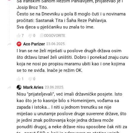
Josip Broz Tito.
Često se na Dnevniku u pola 8 moglo čuti i u novinama
pročitati: Sastanak Tita i Šaha Reze Pahlavija.
Sva djeca u pješćaniku su znala to ime.
7
0
ODGOVORITE
Aco Parizer
23.06.2025.
AP
I Iran se ne želi mješati u poslove drugih država osim
što državu Izrael želi uništiti. Dobro i ponekad znaju curu
koja ne nosi po propisu maramu ubiti kao i one kojima
se to ne sviđa. Inače je režim OK.
1
0
Mark Aries
23.06.2025.
Nisu "prijateljevali", već imali državničke posjete. Isto
kao što je to kasnije bilo s Homeinijem, vođama sa
zapada i istoka... I niti u jednom trenutku se nije
miješao u unutarnje poslove druge suverene države, što
je jedini znak poštovanja koje jedna država može
ponuditi drugoj, a neke države nisu sposobne čak niti za
to - poput SAD-a, koji je odgovoran za stotine vojnih