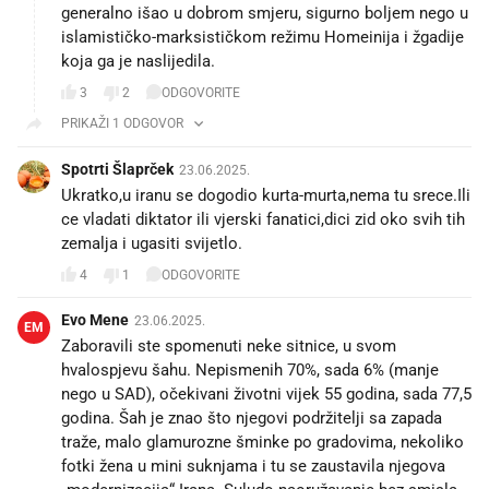
generalno išao u dobrom smjeru, sigurno boljem nego u
islamističko-marksističkom režimu Homeinija i žgadije
koja ga je naslijedila.
3
2
ODGOVORITE
PRIKAŽI 1 ODGOVOR
Spotrti Šlaprček
23.06.2025.
Ukratko,u iranu se dogodio kurta-murta,nema tu srece.Ili
ce vladati diktator ili vjerski fanatici,dici zid oko svih tih
zemalja i ugasiti svijetlo.
4
1
ODGOVORITE
Evo Mene
23.06.2025.
EM
Zaboravili ste spomenuti neke sitnice, u svom
hvalospjevu šahu. Nepismenih 70%, sada 6% (manje
nego u SAD), očekivani životni vijek 55 godina, sada 77,5
godina. Šah je znao što njegovi podržitelji sa zapada
traže, malo glamurozne šminke po gradovima, nekoliko
fotki žena u mini suknjama i tu se zaustavila njegova
„modernizacija“ Irana. Suludo naoružavanje bez smisla