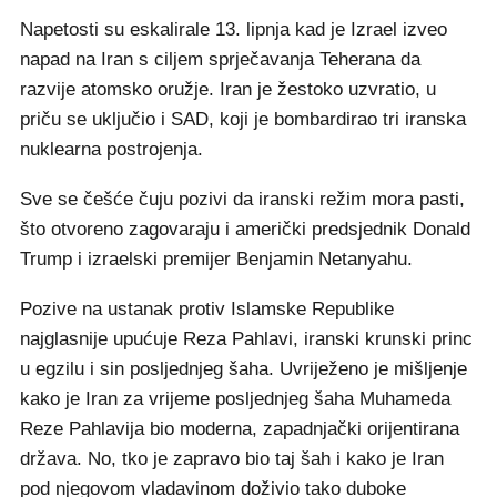
Napetosti su eskalirale 13. lipnja kad je Izrael izveo
napad na Iran s ciljem sprječavanja Teherana da
razvije atomsko oružje. Iran je žestoko uzvratio, u
priču se uključio i SAD, koji je bombardirao tri iranska
nuklearna postrojenja.
Sve se češće čuju pozivi da iranski režim mora pasti,
što otvoreno zagovaraju i američki predsjednik Donald
Trump i izraelski premijer Benjamin Netanyahu.
Pozive na ustanak protiv Islamske Republike
najglasnije upućuje Reza Pahlavi, iranski krunski princ
u egzilu i sin posljednjeg šaha. Uvriježeno je mišljenje
kako je Iran za vrijeme posljednjeg šaha Muhameda
Reze Pahlavija bio moderna, zapadnjački orijentirana
država. No, tko je zapravo bio taj šah i kako je Iran
pod njegovom vladavinom doživio tako duboke