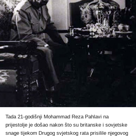
Tada 21-godišnji Mohammad Reza Pahlavi na
prijestolje je došao nakon što su britanske i sovjetske
snage tijekom Drugog svjetskog rata prisilile njegovog