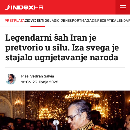
PRETPLATA
ZID
VIJESTI
OGLASI
CIJENE
SPORT
MAGAZIN
RECEPTI
KALENDA
Legendarni šah Iran je
pretvorio u silu. Iza svega je
stajalo ugnjetavanje naroda
Piše:
Vedran Salvia
18:06, 23. lipnja 2025.