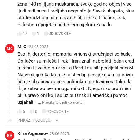
zena i 40 milijuna muskaraca, svake godine objesi vise
ljudi radi puca i preljuba nego sto je Savak uhapsio, plus
sto teroriziraju putem svojih placenika Libanon, Irak,
Palestinu i prijete unistenjem cijelom Zapadu
17
1
ODGOVORITE
M. C.
23.06.2025.
MC
Evo ih, dottori di memoria, vrhunski stručnjaci se bude.
Do jučer su miješali Irak i Iran, znali nabrojati jedan grad
u Iranu i sve što su znali o Perziji su bili perzijski sagovi.
Najveća greška koju je posljednji perzijski šah napravio
bila je obračunavanje s političkim protivnicima tako da
ih je zatvarao bez mnogo milosti. Njegovi su protivnici
bili upravo oni koji su uz britansku i američku pomoć
uzjahali –…
Pročitajte cijeli komentar
6
0
ODGOVORITE
PRIKAŽI 1 ODGOVOR
Kiira Argmanov
23.06.2025.
KA
Sa iranskim Šahom Rezom Pahlavijem, priljatevao je i