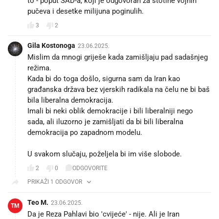
pučeva i desetke milijuna poginulih.
3
2
Gila Kostonoga
23.06.2025.
Mislim da mnogi griješe kada zamišljaju pad sadašnjeg
režima.
Kada bi do toga došlo, sigurna sam da Iran kao
građanska država bez vjerskih radikala na čelu ne bi baš
bila liberalna demokracija.
Imali bi neki oblik demokracije i bili liberalniji nego
sada, ali iluzorno je zamišljati da bi bili liberalna
demokracija po zapadnom modelu.
U svakom slučaju, poželjela bi im više slobode.
2
0
ODGOVORITE
PRIKAŽI 1 ODGOVOR
Teo M.
23.06.2025.
TM
Da je Reza Pahlavi bio 'cvijeće' - nije. Ali je Iran