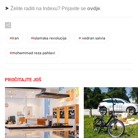
Želite raditi na Indexu? Prijavite se
ovdje
.
#
iran
#
islamska revolucija
#
vedran salvia
#
mohammad reza pahlavi
PROČITAJTE JOŠ