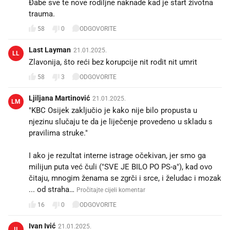
Ðabe sve te nove rodiljne naknade kad je start životna
trauma.
58
0
ODGOVORITE
Last Layman
21.01.2025.
LL
Zlavonija, što reći bez korupcije nit rodit nit umrit
58
3
ODGOVORITE
Ljiljana Martinović
21.01.2025.
LM
"KBC Osijek zaključio je kako nije bilo propusta u
njezinu slučaju te da je liječenje provedeno u skladu s
pravilima struke."
I ako je rezultat interne istrage očekivan, jer smo ga
milijun puta već čuli ("SVE JE BILO PO PS-a"), kad ovo
čitaju, mnogim ženama se zgrči i srce, i želudac i mozak
... od straha…
Pročitajte cijeli komentar
16
0
ODGOVORITE
Ivan Ivić
21.01.2025.
II