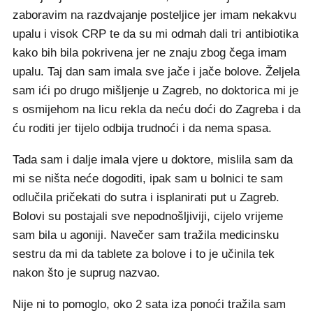
zaboravim na razdvajanje posteljice jer imam nekakvu
upalu i visok CRP te da su mi odmah dali tri antibiotika
kako bih bila pokrivena jer ne znaju zbog čega imam
upalu. Taj dan sam imala sve jače i jače bolove. Željela
sam ići po drugo mišljenje u Zagreb, no doktorica mi je
s osmijehom na licu rekla da neću doći do Zagreba i da
ću roditi jer tijelo odbija trudnoći i da nema spasa.
Tada sam i dalje imala vjere u doktore, mislila sam da
mi se ništa neće dogoditi, ipak sam u bolnici te sam
odlučila pričekati do sutra i isplanirati put u Zagreb.
Bolovi su postajali sve nepodnošljiviji, cijelo vrijeme
sam bila u agoniji. Navečer sam tražila medicinsku
sestru da mi da tablete za bolove i to je učinila tek
nakon što je suprug nazvao.
Nije ni to pomoglo, oko 2 sata iza ponoći tražila sam