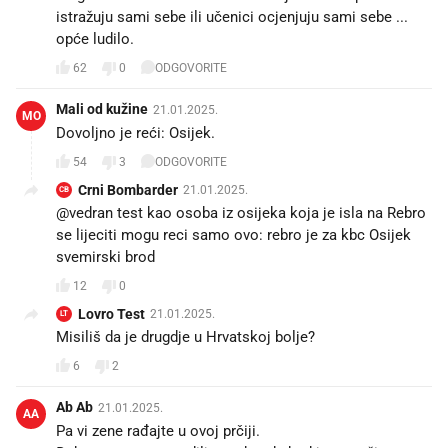
istražuju sami sebe ili učenici ocjenjuju sami sebe ...
opće ludilo.
62
0
ODGOVORITE
Mali od kužine
21.01.2025.
MO
Dovoljno je reći: Osijek.
54
3
ODGOVORITE
Crni Bombarder
21.01.2025.
CB
@vedran test kao osoba iz osijeka koja je isla na Rebro
se lijeciti mogu reci samo ovo: rebro je za kbc Osijek
svemirski brod
12
0
Lovro Test
21.01.2025.
LT
Misiliš da je drugdje u Hrvatskoj bolje?
6
2
Ab Ab
21.01.2025.
AA
Pa vi zene rađajte u ovoj prčiji.