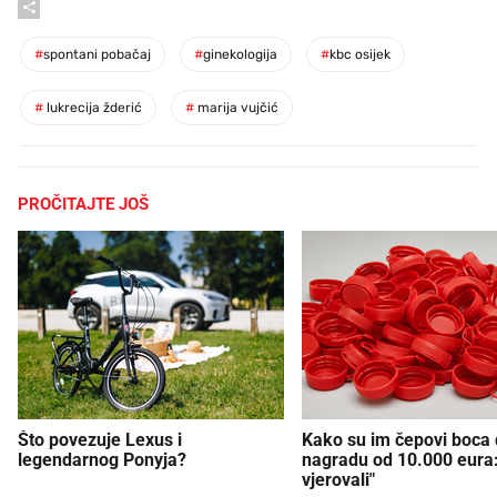
#
spontani pobačaj
#
ginekologija
#
kbc osijek
#
lukrecija žderić
#
marija vujčić
PROČITAJTE JOŠ
Što povezuje Lexus i
Kako su im čepovi boca d
legendarnog Ponyja?
nagradu od 10.000 eura
vjerovali"