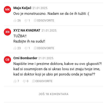
Maja Kaljač
21.01.2025.
MK
Ovo je monstruozno. Nadam se da će ih tužiti :(
26
1
ODGOVORITE
XYZ NA KVADRAT
21.01.2025.
XN
TUŽBA!!
Razbijte ih na sudu!!
23
1
ODGOVORITE
Crni Bombarder
21.01.2025.
CB
Napišite ime i prezime doktora, kakve su ovo gluposti?!
kad si osumnjicen da si ukrao lovu svi znaju tvoje ime,
kad si doktor koji je ubio pri porodu onda je tajna??
7
0
ODGOVORITE
JOŠ 18 KOMENTARA