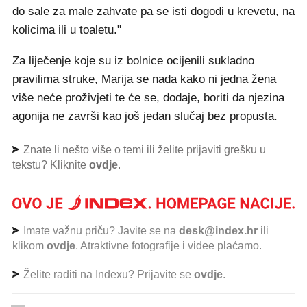
do sale za male zahvate pa se isti dogodi u krevetu, na
kolicima ili u toaletu."
Za liječenje koje su iz bolnice ocijenili sukladno
pravilima struke, Marija se nada kako ni jedna žena
više neće proživjeti te će se, dodaje, boriti da njezina
agonija ne završi kao još jedan slučaj bez propusta.
Znate li nešto više o temi ili želite prijaviti grešku u
tekstu? Kliknite
ovdje
.
Imate važnu priču? Javite se na
desk@index.hr
ili
klikom
ovdje
. Atraktivne fotografije i videe plaćamo.
Želite raditi na Indexu? Prijavite se
ovdje
.