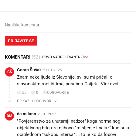
PRIJAVITE SE
KOMENTARI
(52)
Goran Šušak
21.01.2025.
GŠ
Znam neke ljude iz Slavonije, svi su mi pričali o
slavonskim rodilištima, posebno Osijek i Vinkovci.....
55
0
ODGOVORITE
PRIKAŽI 1 ODGOVOR
da milano
21.01.2025.
DM
"Povjerenstvo za unutarnji nadzor" koga normalnog i
objektivnog briga za njihovo "mišljenje i nalaz" kad su u
očiglednom "sukobu intersa" ... to je ko da lopovi