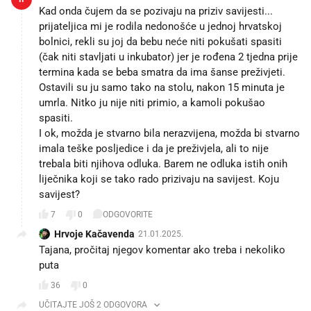
Kad onda čujem da se pozivaju na priziv savijesti...
prijateljica mi je rodila nedonošće u jednoj hrvatskoj
bolnici, rekli su joj da bebu neće niti pokušati spasiti
(čak niti stavljati u inkubator) jer je rođena 2 tjedna prije
termina kada se beba smatra da ima šanse preživjeti.
Ostavili su ju samo tako na stolu, nakon 15 minuta je
umrla. Nitko ju nije niti primio, a kamoli pokušao
spasiti.
I ok, možda je stvarno bila nerazvijena, možda bi stvarno
imala teške posljedice i da je preživjela, ali to nije
trebala biti njihova odluka. Barem ne odluka istih onih
liječnika koji se tako rado prizivaju na savijest. Koju
savijest?
7
0
ODGOVORITE
Hrvoje Kačavenda
21.01.2025.
Tajana, pročitaj njegov komentar ako treba i nekoliko
puta
36
0
UČITAJTE JOŠ 2 ODGOVORA