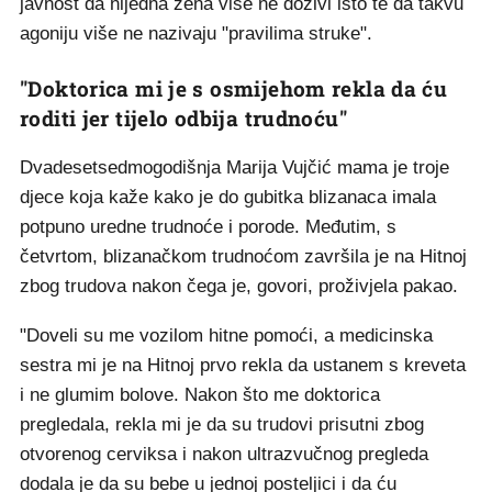
javnost da nijedna žena više ne doživi isto te da takvu
agoniju više ne nazivaju "pravilima struke".
"Doktorica mi je s osmijehom rekla da ću
roditi jer tijelo odbija trudnoću"
Dvadesetsedmogodišnja Marija Vujčić mama je troje
djece koja kaže kako je do gubitka blizanaca imala
potpuno uredne trudnoće i porode. Međutim, s
četvrtom, blizanačkom trudnoćom završila je na Hitnoj
zbog trudova nakon čega je, govori, proživjela pakao.
"Doveli su me vozilom hitne pomoći, a medicinska
sestra mi je na Hitnoj prvo rekla da ustanem s kreveta
i ne glumim bolove. Nakon što me doktorica
pregledala, rekla mi je da su trudovi prisutni zbog
otvorenog cerviksa i nakon ultrazvučnog pregleda
dodala je da su bebe u jednoj posteljici i da ću