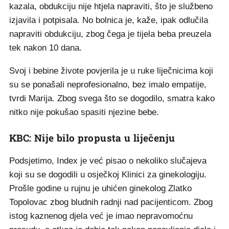
kazala, obdukciju nije htjela napraviti, što je službeno
izjavila i potpisala. No bolnica je, kaže, ipak odlučila
napraviti obdukciju, zbog čega je tijela beba preuzela
tek nakon 10 dana.
Svoj i bebine živote povjerila je u ruke liječnicima koji
su se ponašali neprofesionalno, bez imalo empatije,
tvrdi Marija. Zbog svega što se dogodilo, smatra kako
nitko nije pokušao spasiti njezine bebe.
KBC: Nije bilo propusta u liječenju
Podsjetimo, Index je već pisao o nekoliko slučajeva
koji su se dogodili u osječkoj Klinici za ginekologiju.
Prošle godine u rujnu je uhićen ginekolog Zlatko
Topolovac zbog bludnih radnji nad pacijenticom. Zbog
istog kaznenog djela već je imao nepravomoćnu