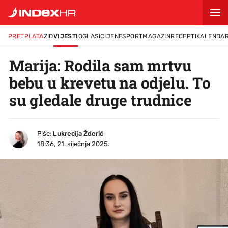
PRETPLATA
ZID
VIJESTI
OGLASI
CIJENE
SPORT
MAGAZIN
RECEPTI
KALENDA
Marija: Rodila sam mrtvu
bebu u krevetu na odjelu. To
su gledale druge trudnice
Piše:
Lukrecija Žderić
18:36, 21. siječnja 2025.