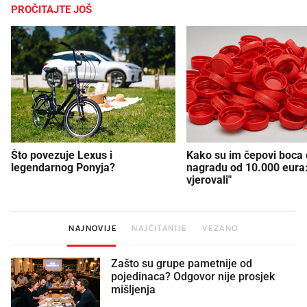
PROČITAJTE JOŠ
Što povezuje Lexus i
Kako su im čepovi boca d
legendarnog Ponyja?
nagradu od 10.000 eura
vjerovali"
NAJNOVIJE
NAJČITANIJE
VEZANO
Zašto su grupe pametnije od
pojedinaca? Odgovor nije prosjek
mišljenja