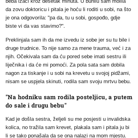
beba izaći kroz desetak minuta. U bunilu sam molila
da zovu doktoricu i pitala je hoću li roditi u sobi, na što
je ona odgovorila: "pa da, tu u sobi, gospođo, gdje
biste vi da vas stavimo?".
Preklinjala sam ih da me izvedu iz sobe jer su tu bile i
druge trudnice. To nije samo za mene trauma, već i za
njih. Očekivala sam da ću pored sebe imati sestru ili
liječnika i da će mi pomoći. Za pola sata sam dobila
nagon za tiskanje i u sobi na krevetu u svojoj pidžami,
nisam se uspjela skinuti, rodila sam svoju mrtvu bebu.
"Na hodniku sam rodila posteljicu, a putem
do sale i drugu bebu"
Kad je došla sestra, željeli su me posjesti u invalidska
kolica, no tražila sam krevet, plakala sam i pitala ju bi
li se tako ponašala da se ona nalazi na mom mjestu.