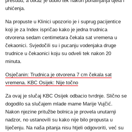
presudu, a otkaz je dobio tek nakon ponavljanja djela i
uhićenja.
Na propuste u Klinici upozorio je i suprug pacijentice
koji je za Index ispričao kako je jedna trudnica
otvorena sedam centimetara čekala sat vremena u
čekaonici. Svjedočili su i pucanju vodenjaka druge
trudnice u čekaonici koju su odveli tek nakon 20
minuta.
Osječanin: Trudnica je otvorena 7 cm čekala sat
vremena. KBC Osijek: Nije točno
Za ovaj je slučaj KBC Osijek odbacio tvrdnje. Slično se
dogodilo sa slučajem mlade mame Marije Vujčić.
Nakon njezine pritužbe bolnica je provela unutarnji
nadzor, no ustanovili su kako nije bilo propusta u
liječenju. Na naša pitanja nisu htjeli odgovoriti, već su