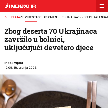
PRETPLATA
ZID
VIJESTI
OGLASI
CIJENE
SPORT
MAGAZIN
RECEPTI
KALENDA
Zbog deserta 70 Ukrajinaca
završilo u bolnici,
uključujući devetero djece
Index Vijesti
12:08, 18. srpnja 2025.