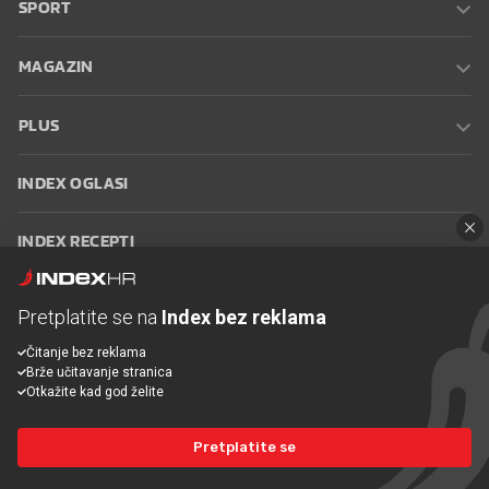
SPORT
MAGAZIN
PLUS
INDEX OGLASI
INDEX RECEPTI
INFO
Pretplatite se na
Index bez reklama
Čitanje bez reklama
Oglašavanje
Zaposli se na Indexu
Kontakt
Impressum
Uvjeti
Brže učitavanje stranica
korištenja
Postavke kolačića
Otkažite kad god želite
Pretplatite se
© 2026 Index