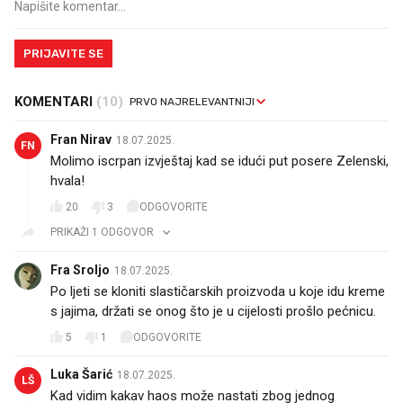
PRIJAVITE SE
KOMENTARI
(10)
Fran Nirav
18.07.2025.
FN
Molimo iscrpan izvještaj kad se idući put posere Zelenski,
hvala!
20
3
ODGOVORITE
PRIKAŽI 1 ODGOVOR
Fra Sroljo
18.07.2025.
Po ljeti se kloniti slastičarskih proizvoda u koje idu kreme
s jajima, držati se onog što je u cijelosti prošlo pećnicu.
5
1
ODGOVORITE
Luka Šarić
18.07.2025.
LŠ
Kad vidim kakav haos može nastati zbog jednog