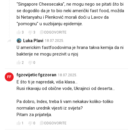
"Singapore Cheesecaka", ne mogu nego se pitati što bi
se dogodilo da je to bio neki američki fast food, možda
bi Netanyahu i Plenković morali doći u Lavov da
"pomognu" u suzbijanju epidemije.
3
3
ODGOVORITE
Luka Plavi
18.07.2025.
U americkim fastfoodovima je hrana takva kemija da ni
bakterije ne mogu prezivit u njoj
2
0
fgzcvijetic fgzzoran
18.07.2025.
FF
E što ti je napredak, viša klasa...
Rusi rikavaju od obične vode, Ukrajinci od deserta...
Pa dobro, Index, treba li vam nekakav koliko-toliko
normalan urednik vijesti iz svijeta?
Pitam za prijatelja.
1
0
ODGOVORITE