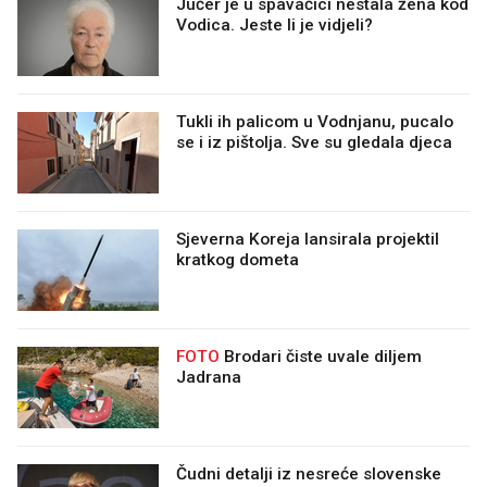
Jučer je u spavaćici nestala žena kod
Vodica. Jeste li je vidjeli?
Tukli ih palicom u Vodnjanu, pucalo
se i iz pištolja. Sve su gledala djeca
Sjeverna Koreja lansirala projektil
kratkog dometa
FOTO
Brodari čiste uvale diljem
Jadrana
Čudni detalji iz nesreće slovenske