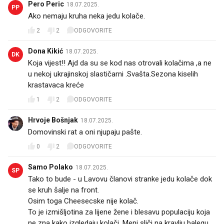
Pero Peric
18.07.2025.
PP
Ako nemaju kruha neka jedu kolače.
2
2
ODGOVORITE
Dona Kikić
18.07.2025.
DK
Koja vijest!! Ajd da su se kod nas otrovali kolačima ,a ne
u nekoj ukrajinskoj slastičarni .Svašta.Sezona kiselih
krastavaca kreće
1
2
ODGOVORITE
Hrvoje Bošnjak
18.07.2025.
Domovinski rat a oni njupaju pašte.
0
2
ODGOVORITE
Samo Polako
18.07.2025.
SP
Tako to bude - u Lavovu članovi stranke jedu kolače dok
se kruh šalje na front.
Osim toga Cheesecske nije kolač.
To je izmišljotina za lijene žene i blesavu populaciju koja
ne zna kako izgledaju kolači. Meni sliči na kravlju balegu.