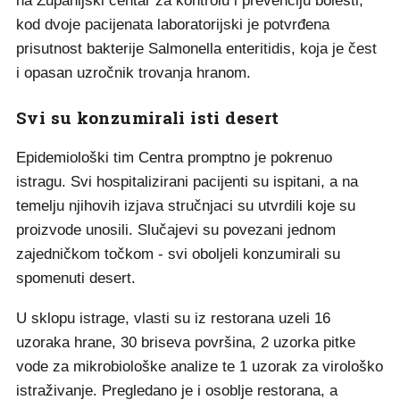
na Županijski centar za kontrolu i prevenciju bolesti,
kod dvoje pacijenata laboratorijski je potvrđena
prisutnost bakterije Salmonella enteritidis, koja je čest
i opasan uzročnik trovanja hranom.
Svi su konzumirali isti desert
Epidemiološki tim Centra promptno je pokrenuo
istragu. Svi hospitalizirani pacijenti su ispitani, a na
temelju njihovih izjava stručnjaci su utvrdili koje su
proizvode unosili. Slučajevi su povezani jednom
zajedničkom točkom - svi oboljeli konzumirali su
spomenuti desert.
U sklopu istrage, vlasti su iz restorana uzeli 16
uzoraka hrane, 30 briseva površina, 2 uzorka pitke
vode za mikrobiološke analize te 1 uzorak za virološko
istraživanje. Pregledano je i osoblje restorana, a