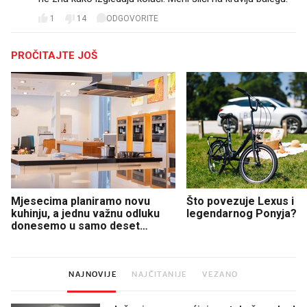
1
14
ODGOVORITE
PROČITAJTE JOŠ
Mjesecima planiramo novu
Što povezuje Lexus i
kuhinju, a jednu važnu odluku
legendarnog Ponyja?
donesemo u samo deset
minuta
NAJNOVIJE
NAJČITANIJE
VEZANO