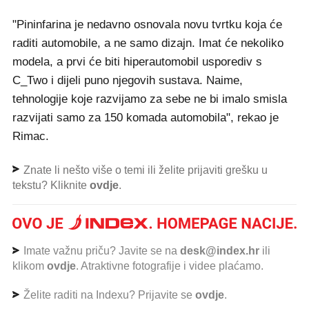
"Pininfarina je nedavno osnovala novu tvrtku koja će
raditi automobile, a ne samo dizajn. Imat će nekoliko
modela, a prvi će biti hiperautomobil usporediv s
C_Two i dijeli puno njegovih sustava. Naime,
tehnologije koje razvijamo za sebe ne bi imalo smisla
razvijati samo za 150 komada automobila", rekao je
Rimac.
Znate li nešto više o temi ili želite prijaviti grešku u
tekstu? Kliknite
ovdje
.
Imate važnu priču? Javite se na
desk@index.hr
ili
klikom
ovdje
. Atraktivne fotografije i videe plaćamo.
Želite raditi na Indexu? Prijavite se
ovdje
.