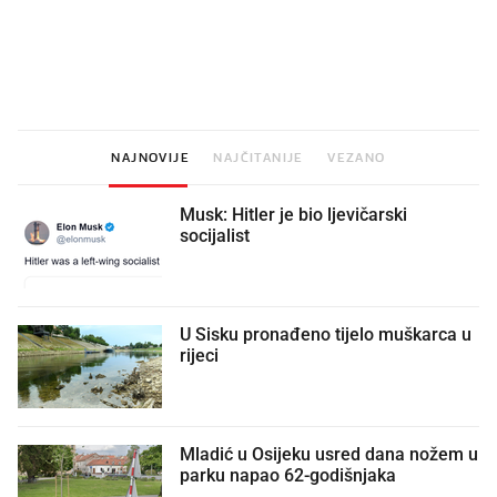
Što povezuje Lexus i
Kako su im čepovi boca d
legendarnog Ponyja?
nagradu od 10.000 eura
vjerovali"
NAJNOVIJE
NAJČITANIJE
VEZANO
Musk: Hitler je bio ljevičarski
socijalist
U Sisku pronađeno tijelo muškarca u
rijeci
Mladić u Osijeku usred dana nožem u
parku napao 62-godišnjaka