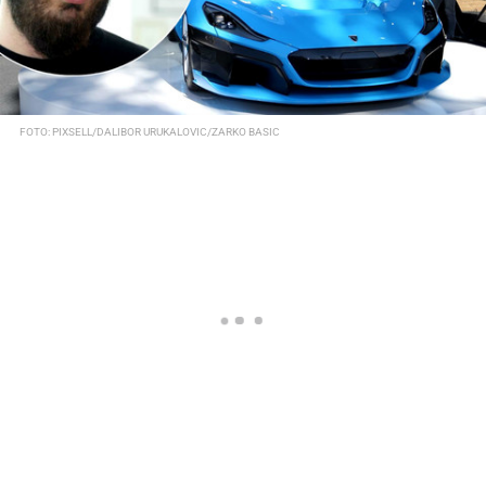
FOTO: PIXSELL/DALIBOR URUKALOVIC/ZARKO BASIC