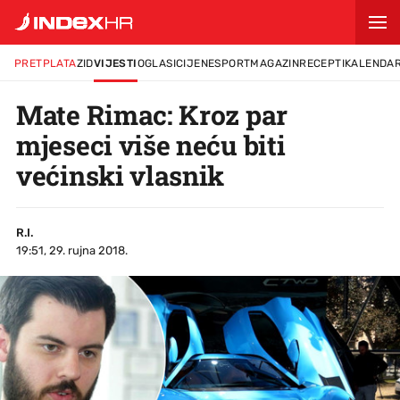
PRETPLATA
ZID
VIJESTI
OGLASI
CIJENE
SPORT
MAGAZIN
RECEPTI
KALENDA
Mate Rimac: Kroz par
mjeseci više neću biti
većinski vlasnik
R.I.
19:51, 29. rujna 2018.