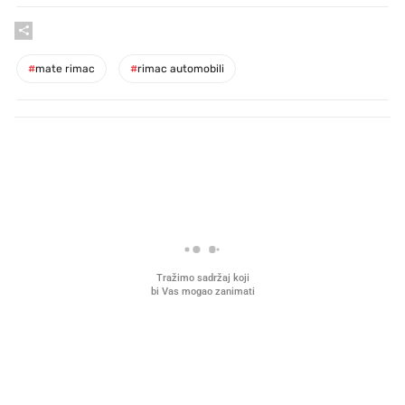
#
mate rimac
#
rimac automobili
PROČITAJTE JOŠ
Što povezuje Lexus i
Kako su im čepovi boca d
legendarnog Ponyja?
nagradu od 10.000 eura
vjerovali"