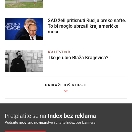
SAD želi pritisnuti Rusiju preko nafte.
To bi moglo ubrzati kraj američke
moći
KALENDAR
Tko je ubio Blaža Kraljevića?
PRIKAŽI JOŠ VIJESTI
Pretplatite se na
Index bez reklama
Podržite neovisno novinarstvo i čitajte Index bez bannera.