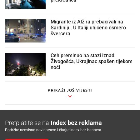
prekretnica
Migrante iz Alžira prebacivali na
Sardiniju. U Italiji uhićeno osmero
švercera
Čeh preminuo na stazi iznad
Živogošća, Ukrajinac spašen tijekom
noći
PRIKAŽI JOŠ VIJESTI
Pretplatite se na
Index bez reklama
Podržite neovisno novinarstvo i čitajte Index bez bannera.