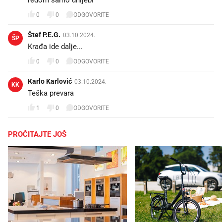
redom samo uhljebi
0
0
ODGOVORITE
Štef P.E.G.
03.10.2024.
ŠP
Krađa ide dalje...
0
0
ODGOVORITE
Karlo Karlović
03.10.2024.
KK
Teška prevara
1
0
ODGOVORITE
PROČITAJTE JOŠ