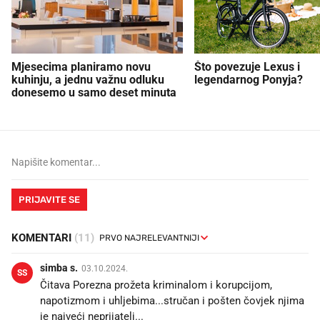
Mjesecima planiramo novu
Što povezuje Lexus i
kuhinju, a jednu važnu odluku
legendarnog Ponyja?
donesemo u samo deset minuta
PRIJAVITE SE
KOMENTARI
(11)
simba s.
03.10.2024.
SS
Čitava Porezna prožeta kriminalom i korupcijom,
napotizmom i uhljebima...stručan i pošten čovjek njima
je najveći neprijatelj...