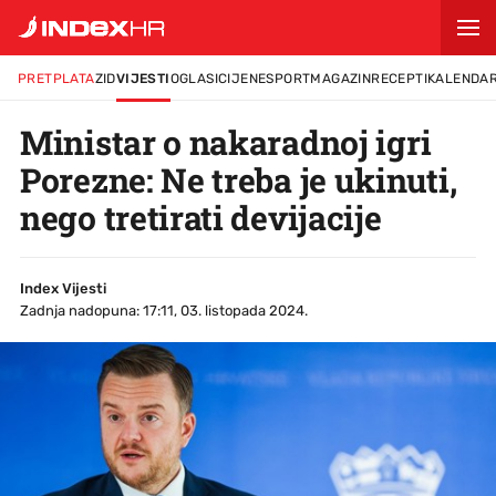
PRETPLATA
ZID
VIJESTI
OGLASI
CIJENE
SPORT
MAGAZIN
RECEPTI
KALENDA
Ministar o nakaradnoj igri
Porezne: Ne treba je ukinuti,
nego tretirati devijacije
Index Vijesti
Zadnja nadopuna: 17:11, 03. listopada 2024.