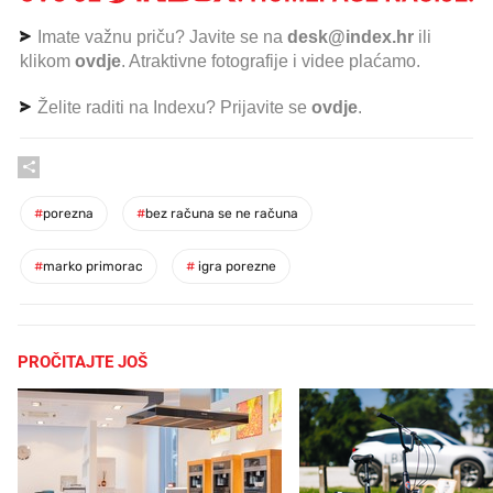
Imate važnu priču? Javite se na
desk@index.hr
ili
klikom
ovdje
. Atraktivne fotografije i videe plaćamo.
Želite raditi na Indexu? Prijavite se
ovdje
.
#
porezna
#
bez računa se ne računa
#
marko primorac
#
igra porezne
PROČITAJTE JOŠ