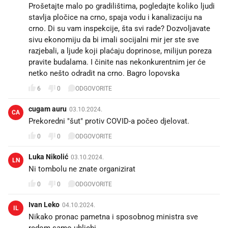
Prošetajte malo po gradilištima, pogledajte koliko ljudi
stavlja pločice na crno, spaja vodu i kanalizaciju na
crno. Di su vam inspekcije, šta svi rade? Dozvoljavate
sivu ekonomiju da bi imali socijalni mir jer ste sve
razjebali, a ljude koji plaćaju doprinose, milijun poreza
pravite budalama. I činite nas nekonkurentnim jer će
netko nešto odradit na crno. Bagro lopovska
6
0
ODGOVORITE
cugam auru
03.10.2024.
CA
Prekoredni "šut" protiv COVID-a počeo djelovat.
0
0
ODGOVORITE
Luka Nikolić
03.10.2024.
LN
Ni tombolu ne znate organizirat
0
0
ODGOVORITE
Ivan Leko
04.10.2024.
IL
Nikako pronac pametna i sposobnog ministra sve