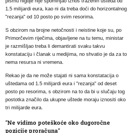
pismu nigdje nije spominjao iznos traženih ušteda od
1.5 milijardi eura, kao ni da treba doći do horizontalnog
"rezanja" od 10 posto po svim resorima.
S obzirom na brojne netočnosti i neistine koje su, po
Primorčevim riječima, objavljene na tu temu, ministar
je razmišljao treba li demantirati svaku takvu
konstataciju i članak u medijima, no shvatio je da za to
nema resursa ni vremena.
Rekao je da ne može stajati ni sama konstatacija o
uštedama od 1.5 milijardi eura i "rezanja" od deset
posto po resorima, s obzirom na to da bi u slučaju tog
postotka značilo da ukupne uštede moraju iznositi oko
tri milijarde eura.
"Ne vidimo poteškoće oko dugoročne
pozicije proračuna"