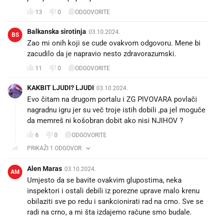
13
0
ODGOVORITE
Balkanska sirotinja
03.10.2024.
BS
Zao mi onih koji se cude ovakvom odgovoru. Mene bi
zacudilo da je napravio nesto zdravorazumski.
11
0
ODGOVORITE
KAKBIT LJUDI? LJUDI
03.10.2024.
Evo čitam na drugom portalu i ZG PIVOVARA povlači
nagradnu igru jer su več troje istih dobili ,pa jel moguče
da memreš ni košobran dobit ako nisi NJIHOV ?
6
0
ODGOVORITE
PRIKAŽI 1 ODGOVOR
Alen Maras
03.10.2024.
AM
Umjesto da se bavite ovakvim glupostima, neka
inspektori i ostali debili iz porezne uprave malo krenu
obilaziti sve po redu i sankcionirati rad na crno. Sve se
radi na crno, a mi šta izdajemo račune smo budale.