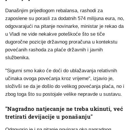
Današnjim prijedlogom rebalansa, rashodi za
zaposlene su porasli za dodatnih 574 milijuna eura, no,
odgovarajući na pitanje novinarke, ministar je rekao da
u Vladi ne vide nekakve poteškoće što se tiče
dugoročne pozicije državnog proračuna u kontekstu
povećanih rashoda za plaće državnih i javnih
službenika.
"Sigurni smo kako će doći do ublažavanja relativnih
učinaka ovoga povećanja kroz vrijeme", izjavio je,
složivši se da je došlo do velikog povećanja plaća, no i
zbog toga što su postojale velike nepravde u sustavu.
"Nagradno natjecanje ne treba ukinuti, već
tretirati devijacije u ponašanju"
Odgovorio je i na pitanje novinara oko nagradnog