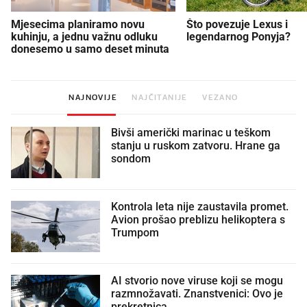
Mjesecima planiramo novu
Što povezuje Lexus i
kuhinju, a jednu važnu odluku
legendarnog Ponyja?
donesemo u samo deset minuta
NAJNOVIJE
NAJČITANIJE
VEZANO
Bivši američki marinac u teškom
stanju u ruskom zatvoru. Hrane ga
sondom
Kontrola leta nije zaustavila promet.
Avion prošao preblizu helikoptera s
Trumpom
AI stvorio nove viruse koji se mogu
razmnožavati. Znanstvenici: Ovo je