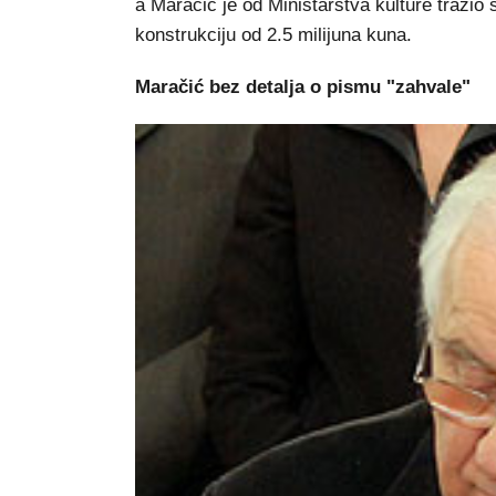
a Maračić je od Ministarstva kulture tražio
konstrukciju od 2.5 milijuna kuna.
Maračić bez detalja o pismu "zahvale"