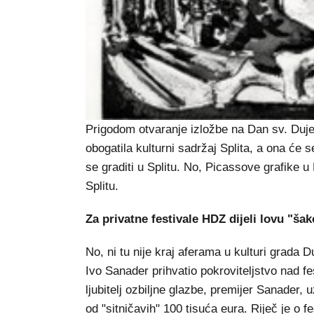
Prigodom otvaranje izložbe na Dan sv. Duje,
obogatila kulturni sadržaj Splita, a ona će 
se graditi u Splitu. No, Picassove grafike u
Splitu.
Za privatne festivale HDZ dijeli lovu "š
No, ni tu nije kraj aferama u kulturi grada
Ivo Sanader prihvatio pokroviteljstvo nad fe
ljubitelj ozbiljne glazbe, premijer Sanader,
od "sitničavih" 100 tisuća eura. Riječ je o 