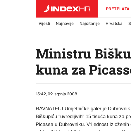
PRETPLATA
Vijesti
Najnovije
Najčitanije
Hrvatska
S
Ministru Biškup
kuna za Picass
15:42, 09. srpnja 2008.
RAVNATELJ Umjetničke galerije Dubrovnik (
Biškupiću "uvredljivih" 15 tisuća kuna za pre
Picassa u Dubrovniku. Vrijednost izloženih g