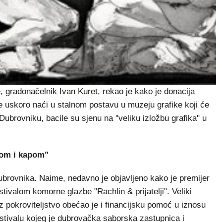
 gradonačelnik Ivan Kuret, rekao je kako je donacija
se uskoro naći u stalnom postavu u muzeju grafike koji će
 Dubrovniku, bacile su sjenu na "veliku izložbu grafika" u
akom i kapom"
 Dubrovnika. Naime, nedavno je objavljeno kako je premijer
stivalom komorne glazbe "Rachlin & prijatelji". Veliki
 uz pokroviteljstvo obećao je i financijsku pomoć u iznosu
festivalu kojeg je dubrovačka saborska zastupnica i