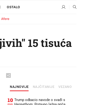
E
OSTALO
Afere
ivih" 15 tisuća
NAJNOVIJE
NAJČITANIJE
VEZANO
10
Trump odbacio navode o svađi s
min
Hegsethom: Potpuno lažna priča