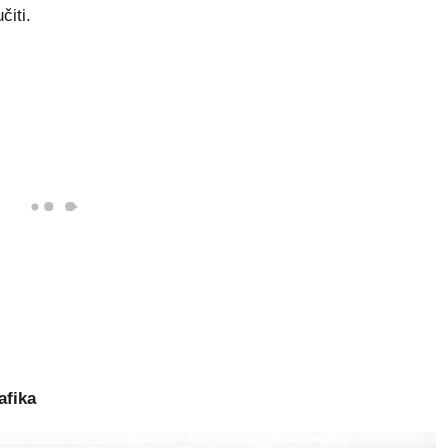
čiti.
afika