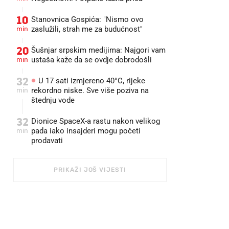
10
Stanovnica Gospića: "Nismo ovo
min
zaslužili, strah me za budućnost"
20
Šušnjar srpskim medijima: Najgori vam
min
ustaša kaže da se ovdje dobrodošli
32
U 17 sati izmjereno 40°C, rijeke
min
rekordno niske. Sve više poziva na
štednju vode
32
Dionice SpaceX-a rastu nakon velikog
min
pada iako insajderi mogu početi
prodavati
PRIKAŽI JOŠ VIJESTI