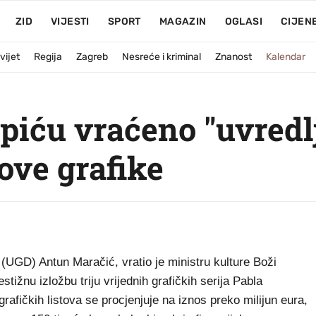
ZID
VIJESTI
SPORT
MAGAZIN
OGLASI
CIJEN
vijet
Regija
Zagreb
Nesreće i kriminal
Znanost
Kalendar
iću vraćeno "uvredlj
ove grafike
UGD) Antun Maračić, vratio je ministru kulture Boži
stižnu izložbu triju vrijednih grafičkih serija Pabla
rafičkih listova se procjenjuje na iznos preko milijun eura,