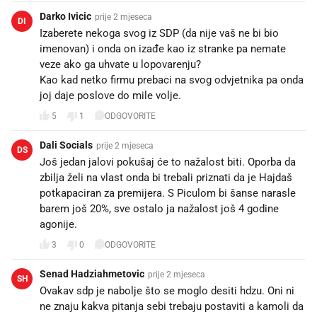
Darko Ivicic
prije 2 mjeseca
DI
Izaberete nekoga svog iz SDP (da nije vaš ne bi bio
imenovan) i onda on izađe kao iz stranke pa nemate
veze ako ga uhvate u lopovarenju?
Kao kad netko firmu prebaci na svog odvjetnika pa onda
joj daje poslove do mile volje.
5
1
ODGOVORITE
Dali Socials
prije 2 mjeseca
DS
Još jedan jalovi pokušaj će to nažalost biti. Oporba da
zbilja želi na vlast onda bi trebali priznati da je Hajdaš
potkapaciran za premijera. S Piculom bi šanse narasle
barem još 20%, sve ostalo ja nažalost još 4 godine
agonije.
3
0
ODGOVORITE
Senad Hadziahmetovic
prije 2 mjeseca
SH
Ovakav sdp je nabolje što se moglo desiti hdzu. Oni ni
ne znaju kakva pitanja sebi trebaju postaviti a kamoli da