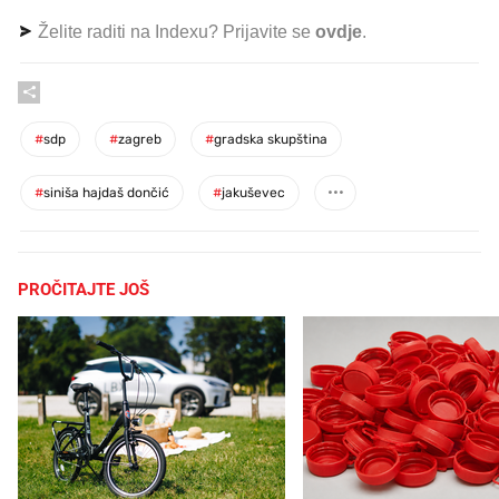
Želite raditi na Indexu? Prijavite se
ovdje
.
#
sdp
#
zagreb
#
gradska skupština
#
siniša hajdaš dončić
#
jakuševec
PROČITAJTE JOŠ