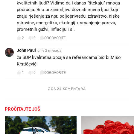
kvalitetnih ljudi? Vidimo da i danas "štekaju" mnoga
područja. Bilo bi zanimljivo doznati imena ljudi koji
znaju rješenje za npr. poljoprivredu, zdravstvo, niske
mirovine, energetiku, ekologiju, smanjenje poreza,
prometnih gužvi, inflaciju i sl.
2
0
ODGOVORITE
John Paul
prije 2 mjeseca
za SDP kvalitetna opcija sa referancama bio bi Mišo
Krstičević
1
0
ODGOVORITE
JOŠ 24 KOMENTARA
PROČITAJTE JOŠ