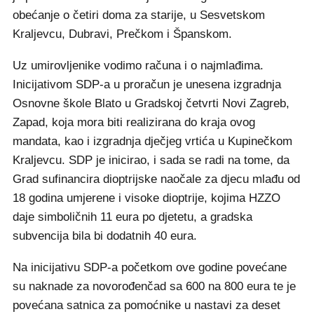
obećanje o četiri doma za starije, u Sesvetskom
Kraljevcu, Dubravi, Prečkom i Španskom.
Uz umirovljenike vodimo računa i o najmlađima.
Inicijativom SDP-a u proračun je unesena izgradnja
Osnovne škole Blato u Gradskoj četvrti Novi Zagreb,
Zapad, koja mora biti realizirana do kraja ovog
mandata, kao i izgradnja dječjeg vrtića u Kupinečkom
Kraljevcu. SDP je inicirao, i sada se radi na tome, da
Grad sufinancira dioptrijske naočale za djecu mlađu od
18 godina umjerene i visoke dioptrije, kojima HZZO
daje simboličnih 11 eura po djetetu, a gradska
subvencija bila bi dodatnih 40 eura.
Na inicijativu SDP-a početkom ove godine povećane
su naknade za novorođenčad sa 600 na 800 eura te je
povećana satnica za pomoćnike u nastavi za deset