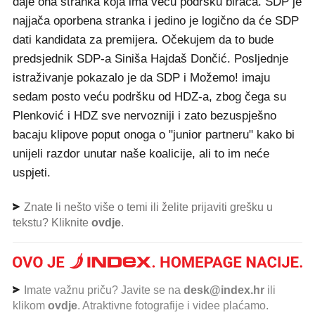
daje ona stranka koja ima veću podršku birača. SDP je
najjača oporbena stranka i jedino je logično da će SDP
dati kandidata za premijera. Očekujem da to bude
predsjednik SDP-a Siniša Hajdaš Dončić. Posljednje
istraživanje pokazalo je da SDP i Možemo! imaju
sedam posto veću podršku od HDZ-a, zbog čega su
Plenković i HDZ sve nervozniji i zato bezuspješno
bacaju klipove poput onoga o "junior partneru" kako bi
unijeli razdor unutar naše koalicije, ali to im neće
uspjeti.
Znate li nešto više o temi ili želite prijaviti grešku u
tekstu? Kliknite
ovdje
.
Imate važnu priču? Javite se na
desk@index.hr
ili
klikom
ovdje
. Atraktivne fotografije i videe plaćamo.