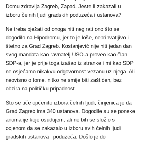
Domu zdravlja Zagreb, Zapad. Jeste li zakazali u
izboru čelnih ljudi gradskih poduzeća i ustanova?
Ne treba bježati od onoga niti negirati ono što se
dogodilo na Hipodromu, jer to je loše, neprihvatljivo i
štetno za Grad Zagreb. Kostanjević nije niti jedan dan
svog mandata kao ravnatelj USO-a proveo kao član
SDP-a, jer je prije toga izašao iz stranke i mi kao SDP
ne osjećamo nikakvu odgovornost vezanu uz njega. Ali
neovisno o tome, nitko ne smije biti zaštićen, bez
obzira na političku pripadnost.
Što se tiče općenito izbora čelnih ljudi, činjenica je da
Grad Zagreb ima 340 ustanova. Dogodile su se poneke
anomalije koje osuđujem, ali ne bih se složio s
ocjenom da se zakazalo u izboru svih čelnih ljudi
gradskih ustanova i poduzeća. Došlo je do