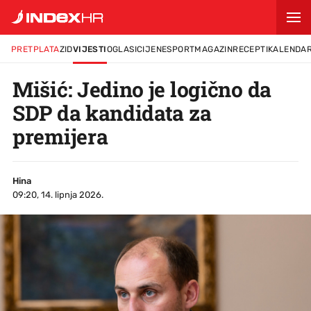
PRETPLATA
ZID
VIJESTI
OGLASI
CIJENE
SPORT
MAGAZIN
RECEPTI
KALENDA
Mišić: Jedino je logično da
SDP da kandidata za
premijera
Hina
09:20, 14. lipnja 2026.