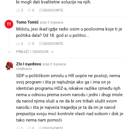
bi mogli dati kvalitetne solucije na njih.
3
0
ODGOVORITE
Tomo Tomić
prije 2 mjeseca
TT
Mišiću, jesi ikad igdje radio osim u poslovima koje ti je
politika dala? Od 18. god si u politici...
3
0
ODGOVORITE
PRIKAŽI 1 ODGOVOR
Zlo I oʞɐdoɐu
prije 2 mjeseca
Uređivano
SDP u političkom smislu u HR uopće ne postoji, nema
svoj program i šta je najtužnije ako ga i ima on je
identičan programu HDZ-a, nikakve razlike između njih
nema u odnosu prema svom narodu i jedni i drugi misle
da narod njima služi a ne da bi oni tribali služit svom
narodu i šta je najveća tragedija je ta da im je narod
prepustija svoju moć kontrole vlasti nad sobom i dok je
tako nema nam pomoći 🫵😠
1
0
ODGOVORITE