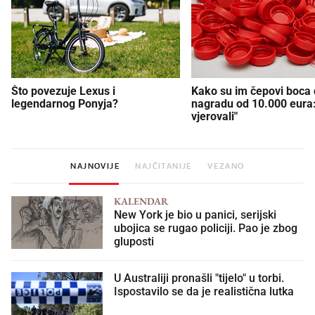
Što povezuje Lexus i
Kako su im čepovi boca d
legendarnog Ponyja?
nagradu od 10.000 eura
vjerovali"
NAJNOVIJE
NAJČITANIJE
VEZANO
KALENDAR
New York je bio u panici, serijski
ubojica se rugao policiji. Pao je zbog
gluposti
U Australiji pronašli "tijelo" u torbi.
Ispostavilo se da je realistična lutka