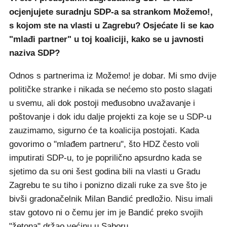
ocjenjujete suradnju SDP-a sa strankom Možemo!,
s kojom ste na vlasti u Zagrebu? Osjećate li se kao
"mlađi partner" u toj koaliciji, kako se u javnosti
naziva SDP?
Odnos s partnerima iz Možemo! je dobar. Mi smo dvije
političke stranke i nikada se nećemo sto posto slagati
u svemu, ali dok postoji međusobno uvažavanje i
poštovanje i dok idu dalje projekti za koje se u SDP-u
zauzimamo, sigurno će ta koalicija postojati. Kada
govorimo o "mlađem partneru", što HDZ često voli
imputirati SDP-u, to je poprilično apsurdno kada se
sjetimo da su oni šest godina bili na vlasti u Gradu
Zagrebu te su tiho i ponizno dizali ruke za sve što je
bivši gradonačelnik Milan Bandić predložio. Nisu imali
stav gotovo ni o čemu jer im je Bandić preko svojih
"žetona" držao većinu u Saboru.