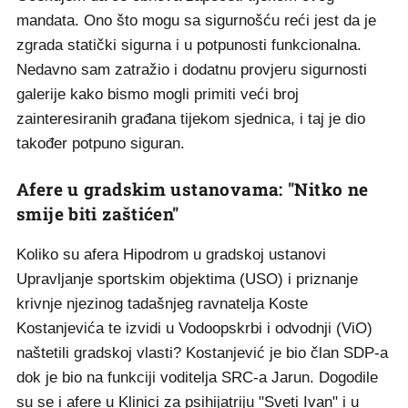
mandata. Ono što mogu sa sigurnošću reći jest da je
zgrada statički sigurna i u potpunosti funkcionalna.
Nedavno sam zatražio i dodatnu provjeru sigurnosti
galerije kako bismo mogli primiti veći broj
zainteresiranih građana tijekom sjednica, i taj je dio
također potpuno siguran.
Afere u gradskim ustanovama: "Nitko ne
smije biti zaštićen"
Koliko su afera Hipodrom u gradskoj ustanovi
Upravljanje sportskim objektima (USO) i priznanje
krivnje njezinog tadašnjeg ravnatelja Koste
Kostanjevića te izvidi u Vodoopskrbi i odvodnji (ViO)
naštetili gradskoj vlasti? Kostanjević je bio član SDP-a
dok je bio na funkciji voditelja SRC-a Jarun. Dogodile
su se i afere u Klinici za psihijatriju "Sveti Ivan" i u