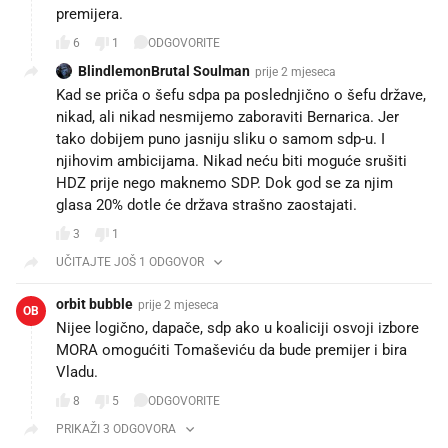
premijera.
6
1
ODGOVORITE
BlindlemonBrutal Soulman
prije 2 mjeseca
Kad se priča o šefu sdpa pa poslednjično o šefu države,
nikad, ali nikad nesmijemo zaboraviti Bernarica. Jer
tako dobijem puno jasniju sliku o samom sdp-u. I
njihovim ambicijama. Nikad neću biti moguće srušiti
HDZ prije nego maknemo SDP. Dok god se za njim
glasa 20% dotle će država strašno zaostajati.
3
1
UČITAJTE JOŠ 1 ODGOVOR
orbit bubble
prije 2 mjeseca
OB
Nijee logično, dapače, sdp ako u koaliciji osvoji izbore
MORA omogućiti Tomaševiću da bude premijer i bira
Vladu.
8
5
ODGOVORITE
PRIKAŽI 3 ODGOVORA