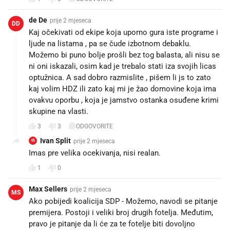
de De
prije 2 mjeseca
DD
Kaj očekivati od ekipe koja uporno gura iste programe i
ljude na listama , pa se čude izbotnom debaklu.
Možemo bi puno bolje prošli bez tog balasta, ali nisu se
ni oni iskazali, osim kad je trebalo stati iza svojih licas
optužnica. A sad dobro razmislite , pišem li js to zato
kaj volim HDZ ili zato kaj mi je žao domovine koja ima
ovakvu oporbu , koja je jamstvo ostanka osuđene krimi
skupine na vlasti.
3
3
ODGOVORITE
Ivan Split
prije 2 mjeseca
IS
Imas pre velika ocekivanja, nisi realan.
1
0
Max Sellers
prije 2 mjeseca
MS
Ako pobijedi koalicija SDP - Možemo, navodi se pitanje
premijera. Postoji i veliki broj drugih fotelja. Međutim,
pravo je pitanje da li će za te fotelje biti dovoljno