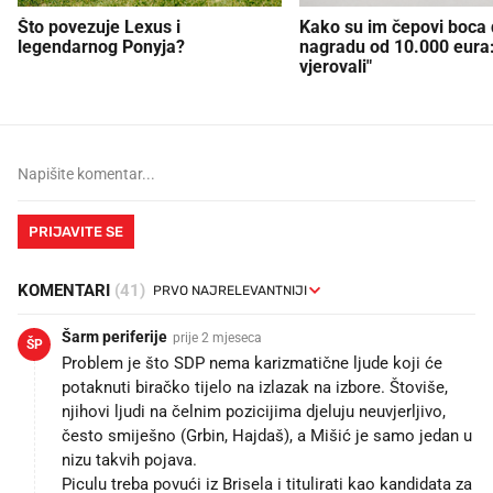
Što povezuje Lexus i
Kako su im čepovi boca d
legendarnog Ponyja?
nagradu od 10.000 eura
vjerovali"
PRIJAVITE SE
KOMENTARI
(41)
Šarm periferije
prije 2 mjeseca
ŠP
Problem je što SDP nema karizmatične ljude koji će
potaknuti biračko tijelo na izlazak na izbore. Štoviše,
njihovi ljudi na čelnim pozicijima djeluju neuvjerljivo,
često smiješno (Grbin, Hajdaš), a Mišić je samo jedan u
nizu takvih pojava.
Piculu treba povući iz Brisela i titulirati kao kandidata za