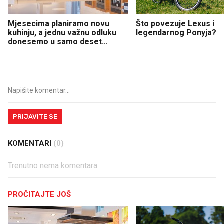
Mjesecima planiramo novu
Što povezuje Lexus i
kuhinju, a jednu važnu odluku
legendarnog Ponyja?
donesemo u samo deset
minuta
PRIJAVITE SE
KOMENTARI
(0)
Trenutno nema komentara.
PROČITAJTE JOŠ