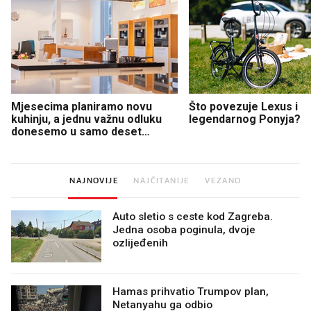
Mjesecima planiramo novu
Što povezuje Lexus i
kuhinju, a jednu važnu odluku
legendarnog Ponyja?
donesemo u samo deset
minuta
NAJNOVIJE
NAJČITANIJE
VEZANO
Auto sletio s ceste kod Zagreba.
Jedna osoba poginula, dvoje
ozlijeđenih
Hamas prihvatio Trumpov plan,
Netanyahu ga odbio