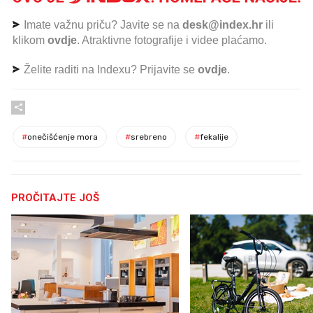
Imate važnu priču? Javite se na
desk@index.hr
ili
klikom
ovdje
. Atraktivne fotografije i videe plaćamo.
Želite raditi na Indexu? Prijavite se
ovdje
.
#
onečišćenje mora
#
srebreno
#
fekalije
PROČITAJTE JOŠ