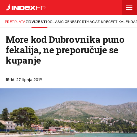
PRETPLATA
ZID
VIJESTI
OGLASI
CIJENE
SPORT
MAGAZIN
RECEPTI
KALENDA
More kod Dubrovnika puno
fekalija, ne preporučuje se
kupanje
15:16, 27. lipnja 2019.