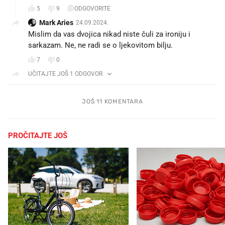
5
9
ODGOVORITE
Mark Aries
24.09.2024.
Mislim da vas dvojica nikad niste čuli za ironiju i
sarkazam. Ne, ne radi se o ljekovitom bilju.
7
0
UČITAJTE JOŠ 1 ODGOVOR
JOŠ 11 KOMENTARA
PROČITAJTE JOŠ