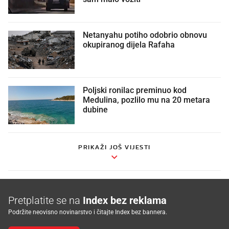
Netanyahu potiho odobrio obnovu
okupiranog dijela Rafaha
Poljski ronilac preminuo kod
Medulina, pozlilo mu na 20 metara
dubine
PRIKAŽI JOŠ VIJESTI
Pretplatite se na
Index bez reklama
Podržite neovisno novinarstvo i čitajte Index bez bannera.