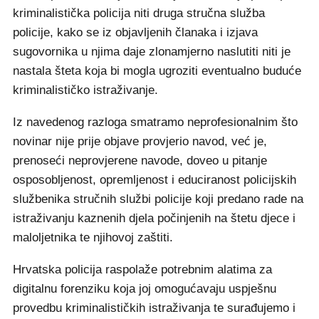
kriminalistička policija niti druga stručna služba
policije, kako se iz objavljenih članaka i izjava
sugovornika u njima daje zlonamjerno naslutiti niti je
nastala šteta koja bi mogla ugroziti eventualno buduće
kriminalističko istraživanje.
Iz navedenog razloga smatramo neprofesionalnim što
novinar nije prije objave provjerio navod, već je,
prenoseći neprovjerene navode, doveo u pitanje
osposobljenost, opremljenost i educiranost policijskih
službenika stručnih službi policije koji predano rade na
istraživanju kaznenih djela počinjenih na štetu djece i
maloljetnika te njihovoj zaštiti.
Hrvatska policija raspolaže potrebnim alatima za
digitalnu forenziku koja joj omogućavaju uspješnu
provedbu kriminalističkih istraživanja te surađujemo i