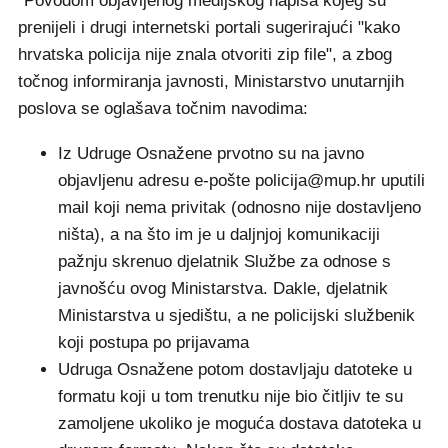
"Povodom objavljenog medijskog napisa kojeg su
prenijeli i drugi internetski portali sugerirajući "kako
hrvatska policija nije znala otvoriti zip file", a zbog
točnog informiranja javnosti, Ministarstvo unutarnjih
poslova se oglašava točnim navodima:
Iz Udruge Osnažene prvotno su na javno
objavljenu adresu e-pošte policija@mup.hr uputili
mail koji nema privitak (odnosno nije dostavljeno
ništa), a na što im je u daljnjoj komunikaciji
pažnju skrenuo djelatnik Službe za odnose s
javnošću ovog Ministarstva. Dakle, djelatnik
Ministarstva u sjedištu, a ne policijski službenik
koji postupa po prijavama
Udruga Osnažene potom dostavljaju datoteke u
formatu koji u tom trenutku nije bio čitljiv te su
zamoljene ukoliko je moguća dostava datoteka u