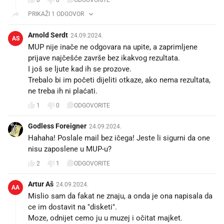
0
0
ODGOVORITE
PRIKAŽI 1 ODGOVOR
Arnold Serdt
24.09.2024.
AS
MUP nije inače ne odgovara na upite, a zaprimljene
prijave najčešće završe bez ikakvog rezultata.
I još se ljute kad ih se prozove.
Trebalo bi im početi dijeliti otkaze, ako nema rezultata,
ne treba ih ni plaćati.
1
0
ODGOVORITE
Godless Foreigner
24.09.2024.
Hahaha! Poslale mail bez ičega! Jeste li sigurni da one
nisu zaposlene u MUP-u?
2
1
ODGOVORITE
Artur Aš
24.09.2024.
AA
Mislio sam da fakat ne znaju, a onda je ona napisala da
ce im dostavit na "disketi".
Moze, odnijet cemo ju u muzej i očitat majket.