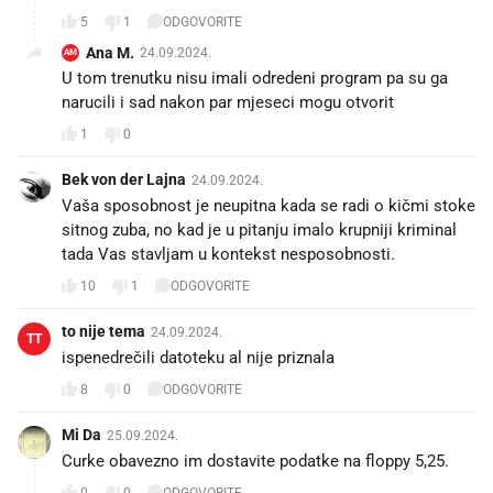
5
1
ODGOVORITE
Ana M.
24.09.2024.
AM
U tom trenutku nisu imali odredeni program pa su ga
narucili i sad nakon par mjeseci mogu otvorit
1
0
Bek von der Lajna
24.09.2024.
Vaša sposobnost je neupitna kada se radi o kičmi stoke
sitnog zuba, no kad je u pitanju imalo krupniji kriminal
tada Vas stavljam u kontekst nesposobnosti.
10
1
ODGOVORITE
to nije tema
24.09.2024.
TT
ispenedrečili datoteku al nije priznala
8
0
ODGOVORITE
Mi Da
25.09.2024.
Curke obavezno im dostavite podatke na floppy 5,25.