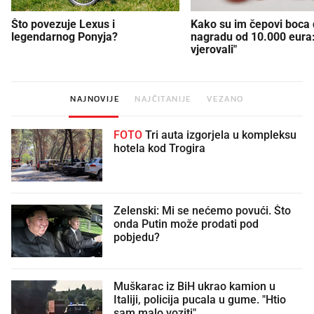
Što povezuje Lexus i
Kako su im čepovi boca d
legendarnog Ponyja?
nagradu od 10.000 eura
vjerovali"
NAJNOVIJE
NAJČITANIJE
VEZANO
FOTO
Tri auta izgorjela u kompleksu
hotela kod Trogira
Zelenski: Mi se nećemo povući. Što
onda Putin može prodati pod
pobjedu?
Muškarac iz BiH ukrao kamion u
Italiji, policija pucala u gume. "Htio
sam malo voziti"