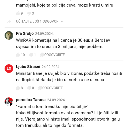
mamojebi, koje ta policija cuva, moze krasti u miru
9
3
UČITAJTE JOŠ 1 ODGOVOR
Fra Sroljo
24.09.2024.
WinRAR komercijalna licenca je 30 eur, a Berošev
cvjećar im to sredi za 3 milijuna, nije problem.
10
1
ODGOVORITE
Ljubo Strašni
24.09.2024.
LS
Ministar Bane je uvijek bio vizionar, podatke treba nositi
na flopici, šteta da je bio u morhu a ne u mupu
8
0
ODGOVORITE
porodica Tarana
24.09.2024.
"Format u tom trenutku nije bio čitljiv"
Kako čitljivost formata ovisi o vremenu? Ili je čitljiv ili
nije. Vjerojatno vi niste imali sposobnosti otvoriti ga u
tom trenutku, ali to nije do formata.