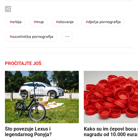
#
srbija
#
mup
#
silovanje
#
dječja pornografija
#
osvetnička pornografija
PROČITAJTE JOŠ
Što povezuje Lexus i
Kako su im čepovi boca d
legendarnog Ponyja?
nagradu od 10.000 eura