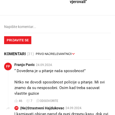
vjerovali"
PRIJAVITE SE
KOMENTARI
(31)
Franjo Pavic
24.09.2024.
FP
“ Dovedena je u pitanje naša sposobnost”
Nitko ne dovodi sposobnost policije u pitanje. Mi svi
znamo da su nesposobni. Osim kad treba sacuvat
vlastite guzice
46
7
ODGOVORITE
(Ne)Strastveni Hajdukovac
24.09.2024.
(H
I kaznjavati obican narod da puni drzavnu kasu. dok ovi