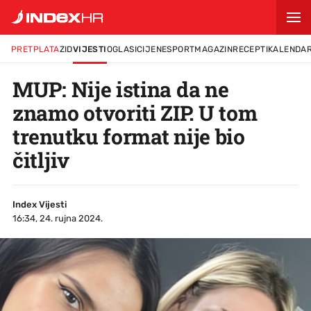
PRETPLATA
ZID
VIJESTI
OGLASI
CIJENE
SPORT
MAGAZIN
RECEPTI
KALENDA
MUP: Nije istina da ne
znamo otvoriti ZIP. U tom
trenutku format nije bio
čitljiv
Index Vijesti
16:34, 24. rujna 2024.