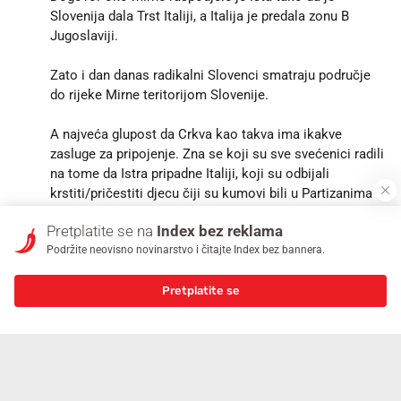
Slovenija dala Trst Italiji, a Italija je predala zonu B
Jugoslaviji.
Zato i dan danas radikalni Slovenci smatraju područje
do rijeke Mirne teritorijom Slovenije.
A najveća glupost da Crkva kao takva ima ikakve
zasluge za pripojenje. Zna se koji su sve svećenici radili
na tome da Istra pripadne Italiji, koji su odbijali
krstiti/pričestiti djecu čiji su kumovi bili u Partizanima i
sl. Danas je taj svečenićki ološ prozvan "mučenicima", a
Pretplatite se na
Index bez reklama
oni koji su se zaista borili za svoj narod (Božo
Podržite neovisno novinarstvo i čitajte Index bez bannera.
Milanović i sl.) su na marginama povijesti.
17
4
Pretplatite se
Info ...
25.09.2024.
I.
@opanak nemoj mislit da su Talijani, prije u kraljevini
Jugoslaviji Srbi pa u Austrougarskoj Austijanci i Mađari
mislili zadrzati domaci naroda pa bi ti bilo bolje. Svi oni
zele teritorij a domace na minimum svesti. Imas