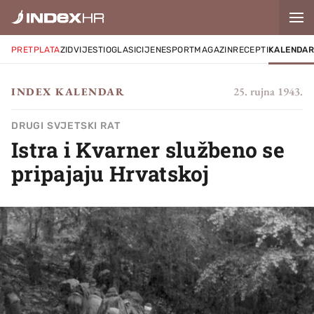
PRETPLATA
ZID
VIJESTI
OGLASI
CIJENE
SPORT
MAGAZIN
RECEPTI
KALENDA
25. rujna 1943.
INDEX KALENDAR
DRUGI SVJETSKI RAT
Istra i Kvarner službeno se
pripajaju Hrvatskoj