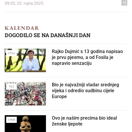
09:33, 25. rujna 2025.
KALENDAR
DOGODILO SE NA DANAŠNJI DAN
Rajko Dujmić s 13 godina napisao
1954
je prvu pjesmu, a od Fosila je
napravio senzaciju
Bio je najvažniji vladar srednjeg
962
vijeka i odredio sudbinu cijele
Europe
Ovo je našim precima bio ideal
1908
ženske ljepote