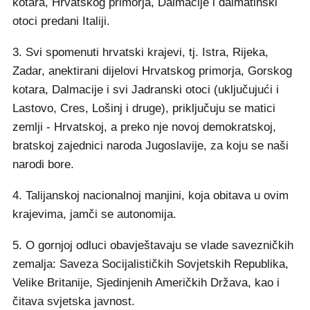
kotara, Hrvatskog primorja, Dalmacije i dalmatinski
otoci predani Italiji.
3. Svi spomenuti hrvatski krajevi, tj. Istra, Rijeka,
Zadar, anektirani dijelovi Hrvatskog primorja, Gorskog
kotara, Dalmacije i svi Jadranski otoci (uključujući i
Lastovo, Cres, Lošinj i druge), priključuju se matici
zemlji - Hrvatskoj, a preko nje novoj demokratskoj,
bratskoj zajednici naroda Jugoslavije, za koju se naši
narodi bore.
4. Talijanskoj nacionalnoj manjini, koja obitava u ovim
krajevima, jamči se autonomija.
5. O gornjoj odluci obavještavaju se vlade savezničkih
zemalja: Saveza Socijalističkih Sovjetskih Republika,
Velike Britanije, Sjedinjenih Američkih Država, kao i
čitava svjetska javnost.