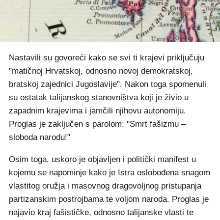
Nastavili su govoreći kako se svi ti krajevi priključuju
"matičnoj Hrvatskoj, odnosno novoj demokratskoj,
bratskoj zajednici Jugoslavije". Nakon toga spomenuli
su ostatak talijanskog stanovništva koji je živio u
zapadnim krajevima i jamčili njihovu autonomiju.
Proglas je zaključen s parolom: "Smrt fašizmu –
sloboda narodu!"
Osim toga, uskoro je objavljen i politički manifest u
kojemu se napominje kako je Istra oslobođena snagom
vlastitog oružja i masovnog dragovoljnog pristupanja
partizanskim postrojbama te voljom naroda. Proglas je
najavio kraj fašističke, odnosno talijanske vlasti te