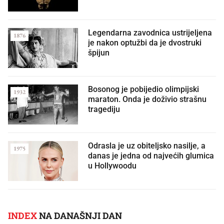
Legendarna zavodnica ustrijeljena
1876
je nakon optužbi da je dvostruki
špijun
Bosonog je pobijedio olimpijski
1932
maraton. Onda je doživio strašnu
tragediju
Odrasla je uz obiteljsko nasilje, a
1975
danas je jedna od najvećih glumica
u Hollywoodu
INDEX
NA DANAŠNJI DAN