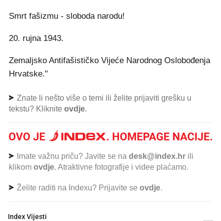
Smrt fašizmu - sloboda narodu!
20. rujna 1943.
Zemaljsko Antifašističko Vijeće Narodnog Oslobođenja
Hrvatske."
Znate li nešto više o temi ili želite prijaviti grešku u
tekstu? Kliknite
ovdje
.
Imate važnu priču? Javite se na
desk@index.hr
ili
klikom
ovdje
. Atraktivne fotografije i videe plaćamo.
Želite raditi na Indexu? Prijavite se
ovdje
.
Index Vijesti