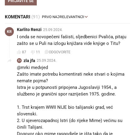
PRIJAVITE SE
KOMENTARI
(91)
Karlito Renzi
25.09.2024.
KR
I onda se novopečeni fašisti, sljedbenici Pvalića, pitaju
zašto se u Puli na izlogu knjižara vide knjige o Titu?
87
11
ODGOVORITE
zla jfa
25.09.2024.
ZJ
@mrki medvjed
Zašto imate potrebu komentirati neke stvari o kojima
nemate pojma?
Istra je u potpunosti pripojena Jugoslaviji 1954., a
službeno je granični spor razriješen 1975. godine.
1. Trst krajem WWII NIJE bio talijanski grad, već
slovenski.
2. U sjeverozapadnoj Istri (do rijeke Mirne) većinu su
činili Talijani.
Dogovor oko mirne raspodjele je išta tako da je