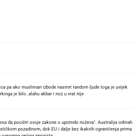
ica pa ako musliman izbode nasmrt random ljude toga je uvijek
inga je bilo..alahu akbar i noz u vrat nije
esa da pooštri svoje zakone o upotrebi noževa". Australija odmah
stičkom pozadinom, dok EU i dalje bez ikakvih ograničenja prima
 je ogromna većina terorista.