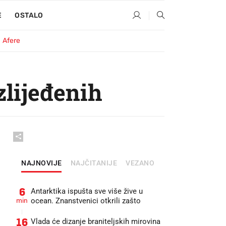
E
OSTALO
Afere
lijeđenih
NAJNOVIJE
NAJČITANIJE
VEZANO
6
Antarktika ispušta sve više žive u
min
ocean. Znanstvenici otkrili zašto
16
Vlada će dizanje braniteljskih mirovina