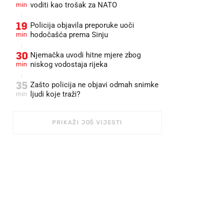
min
voditi kao trošak za NATO
19
Policija objavila preporuke uoči
min
hodočašća prema Sinju
30
Njemačka uvodi hitne mjere zbog
min
niskog vodostaja rijeka
35
Zašto policija ne objavi odmah snimke
min
ljudi koje traži?
PRIKAŽI JOŠ VIJESTI