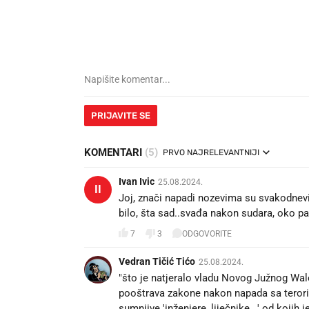
PRIJAVITE SE
KOMENTARI
(5)
PRVO NAJRELEVANTNIJI
Ivan Ivic
25.08.2024.
II
Joj, znači napadi nozevima su svakodnev
bilo, šta sad..svađa nakon sudara, oko park
7
3
ODGOVORITE
Vedran Tičić Tićo
25.08.2024.
"što je natjeralo vladu Novog Južnog Wal
pooštrava zakone nakon napada sa terori
sumnjive 'inženjere, liječnike...' od kojih