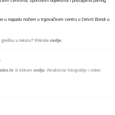
vačkim centrima, sportskim objektima i postajama javnog
eđeno u napadu nožem u trgovačkom centru u četvrti Bondi u
ti grešku u tekstu? Kliknite
ovdje
.
.
dex.hr
ili klikom
ovdje
. Atraktivne fotografije i videe
.