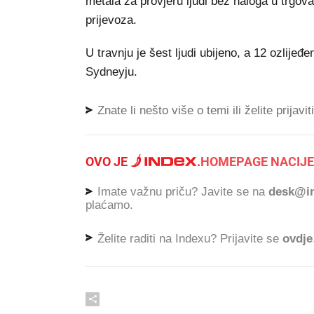
metala za provjeru ljudi bez naloga u trgo
prijevoza.
U travnju je šest ljudi ubijeno, a 12 ozlij
Sydneyju.
Znate li nešto više o temi ili želite prijavi
OVO JE
.
HOMEPAGE NACIJE
Imate važnu priču? Javite se na
desk@in
plaćamo.
Želite raditi na Indexu? Prijavite se
ovdje