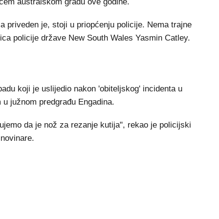
većem australskom gradu ove godine.
priveden je, stoji u priopćenju policije. Nema trajne
strica policije države New South Wales Yasmin Catley.
padu koji je uslijedio nakon 'obiteljskog' incidenta u
om u južnom predgrađu Engadina.
emo da je nož za rezanje kutija", rekao je policijski
 novinare.