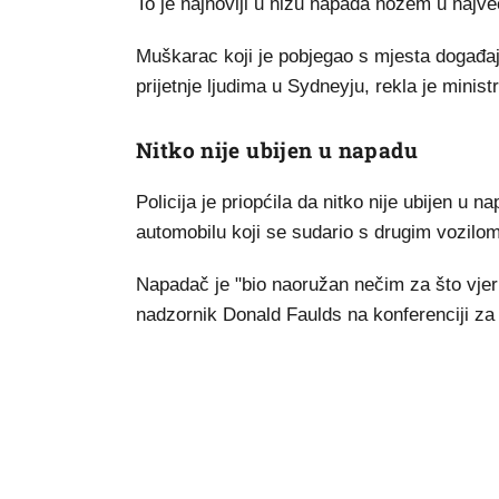
To je najnoviji u nizu napada nožem u naj
Muškarac koji je pobjegao s mjesta događaja 
prijetnje ljudima u Sydneyju, rekla je mini
Nitko nije ubijen u napadu
Policija je priopćila da nitko nije ubijen u na
automobilu koji se sudario s drugim vozil
Napadač je "bio naoružan nečim za što vjeruj
nadzornik Donald Faulds na konferenciji za