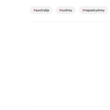
#
australija
#
sydney
#
napadsydney