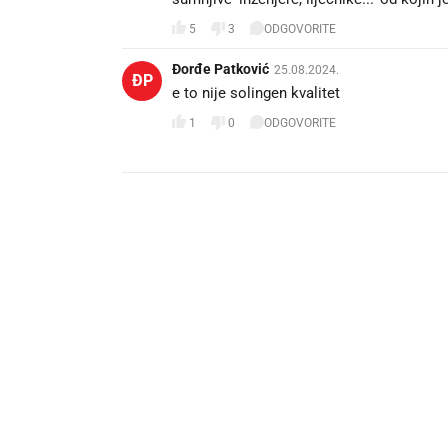
5
3
ODGOVORITE
Đorđe Patković
25.08.2024.
ĐP
e to nije solingen kvalitet
1
0
ODGOVORITE