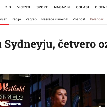
ZID
VIJESTI
SPORT
MAGAZIN
OGLASI
CIJEN
vijet
Regija
Zagreb
Nesreće i kriminal
Znanost
Kalendar
Sydneyju, četvero oz