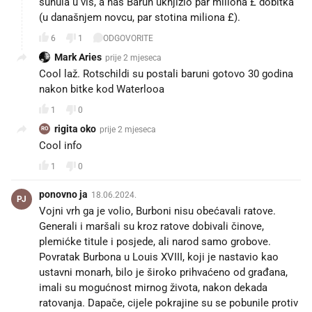
sunula u vis, a naš Barun uknjižio par miliona £ dobitka
(u današnjem novcu, par stotina miliona £).
6
1
ODGOVORITE
Mark Aries
prije 2 mjeseca
Cool laž. Rotschildi su postali baruni gotovo 30 godina
nakon bitke kod Waterlooa
1
0
rigita oko
prije 2 mjeseca
RO
Cool info
1
0
ponovno ja
18.06.2024.
PJ
Vojni vrh ga je volio, Burboni nisu obećavali ratove.
Generali i maršali su kroz ratove dobivali činove,
plemićke titule i posjede, ali narod samo grobove.
Povratak Burbona u Louis XVIII, koji je nastavio kao
ustavni monarh, bilo je široko prihvaćeno od građana,
imali su mogućnost mirnog života, nakon dekada
ratovanja. Dapače, cijele pokrajine su se pobunile protiv