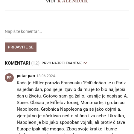
KALENDAR
VIDI
PRIJAVITE SE
KOMENTARI
(12)
petar pan
18.06.2024.
PP
Kada je Hitler porazio Francusku 1940 došao je u Pariz
na jedan dan, poslije je izjavio da mu je to bio najljepši
dan u životu. Gotovo sam ga žalio, kasnije je napisao A.
Speer. Obišao je Eiffelov toranj, Montmarte, i grobnicu
Napoleona. Grobnica Napoleona ga se jako dojmila,
vjerojatno je očekivao nešto slično i za sebe. Ukratko,
Napoleon je bio jako sposoban vojnik, ali protiv čitave
Europe ipak nije mogao. Zbog svoje kratke i burne