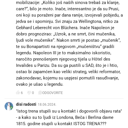
mobilizacije: „Koliko još naših sinova trebaš za klanje,
care?“, bilo je moto. Inače, interesantno je da su Prusi,
oni koji su poraženi par dana ranije, izvojevali pobjedu, a
jedva se i spominju. Svi znaju za Wellingtona, nitko za
Gebhard Leberecht von Blüchera. Inače Napoleon je
dobro prognozirao: „Uzrok, a ne smrt, čini mučenika,
ljudi vole mučenike“. Nakon smrti je postao „mučenik“,
te su Bonapartisti na njegovom „mučeništvu“ gradili
legendu. Napoleon III je to maksimalno iskoristio,
naročito prenošenjem njegovog tijela u Hôtel des
Invalides u Parizu. Da su ga pustili u SAD, što je i htio,
ostao bi zapamćen kao veliki strateg, veliki reformator,
zakonodavac, kojemu su uspjesi pomutili rasuđivanje,
ovako je ušao u legendu.
6
0
ODGOVORITE
disi radosti
18.06.2024.
"Istog trena stupili su u kontakt i dogovorili objavu rata"
- a kako su to ljudi iz Londona, Beča i Berlina davne
1815. godine stupili u kontakt ISTOG TRENA???