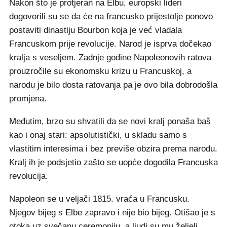
Nakon što je protjeran na Elbu, europski lideri
dogovorili su se da će na francusko prijestolje ponovo
postaviti dinastiju Bourbon koja je već vladala
Francuskom prije revolucije. Narod je isprva dočekao
kralja s veseljem. Zadnje godine Napoleonovih ratova
prouzročile su ekonomsku krizu u Francuskoj, a
narodu je bilo dosta ratovanja pa je ovo bila dobrodošla
promjena.
Međutim, brzo su shvatili da se novi kralj ponaša baš
kao i onaj stari: apsolutistički, u skladu samo s
vlastitim interesima i bez previše obzira prema narodu.
Kralj ih je podsjetio zašto se uopće dogodila Francuska
revolucija.
Napoleon se u veljači 1815. vraća u Francusku.
Njegov bijeg s Elbe zapravo i nije bio bijeg. Otišao je s
otoka uz svečanu ceremoniju, a ljudi su mu željeli