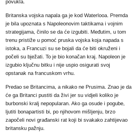
povukla.
Britanska vojska napala ga je kod Waterlooa. Premda
je bila upoznata s Napoleonovim taktikama i vojnim
strategijama, činilo se da će izgubiti. Međutim, u tom
trenu pristiže u pomoć pruska vojska koja napada s
istoka, a Francuzi su se bojali da će biti okruženi i
počeli su bježati. To je bio konačan kraj. Napoleon je
izgubio ključnu bitku i nije uspio osigurati svoj
opstanak na francuskom vrhu.
Predao se Britancima, a nikako ne Prusima. Znao je da
će ga Britanci pustiti da živi jer su vidjeli koliko je
burbonski kralj nepopularan. Ako ga osude i pogube,
ljutiti bonapartisti bi, po njihovom mišljenju, brzo
započeli novi građanski rat koji bi svakako zahtijevao
britansku pažnju.