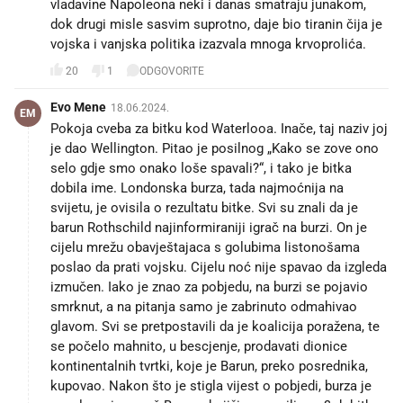
vladavine Napoleona neki i danas smatraju junakom,
dok drugi misle sasvim suprotno, daje bio tiranin čija je
vojska i vanjska politika izazvala mnoga krvoprolića.
20
1
ODGOVORITE
Evo Mene
18.06.2024.
EM
Pokoja cveba za bitku kod Waterlooa. Inače, taj naziv joj
je dao Wellington. Pitao je posilnog „Kako se zove ono
selo gdje smo onako loše spavali?“, i tako je bitka
dobila ime. Londonska burza, tada najmoćnija na
svijetu, je ovisila o rezultatu bitke. Svi su znali da je
barun Rothschild najinformiraniji igrač na burzi. On je
cijelu mrežu obavještajaca s golubima listonošama
poslao da prati vojsku. Cijelu noć nije spavao da izgleda
izmučen. Iako je znao za pobjedu, na burzi se pojavio
smrknut, a na pitanja samo je zabrinuto odmahivao
glavom. Svi se pretpostavili da je koalicija poražena, te
se počelo mahnito, u bescjenje, prodavati dionice
kontinentalnih tvrtki, koje je Barun, preko posrednika,
kupovao. Nakon što je stigla vijest o pobjedi, burza je