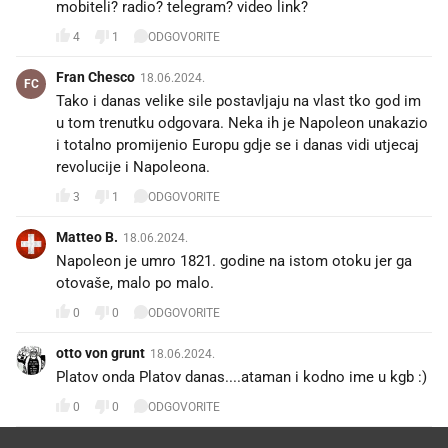
mobiteli? radio? telegram? video link?
4
1
ODGOVORITE
Fran Chesco
18.06.2024.
FC
Tako i danas velike sile postavljaju na vlast tko god im
u tom trenutku odgovara. Neka ih je Napoleon unakazio
i totalno promijenio Europu gdje se i danas vidi utjecaj
revolucije i Napoleona.
3
1
ODGOVORITE
Matteo B.
18.06.2024.
Napoleon je umro 1821. godine na istom otoku jer ga
otovaše, malo po malo.
0
0
ODGOVORITE
otto von grunt
18.06.2024.
Platov onda Platov danas....ataman i kodno ime u kgb :)
0
0
ODGOVORITE