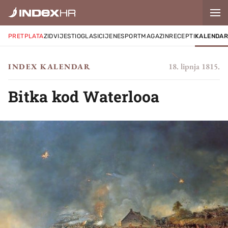
PRETPLATA
ZID
VIJESTI
OGLASI
CIJENE
SPORT
MAGAZIN
RECEPTI
KALENDA
18. lipnja 1815.
INDEX KALENDAR
Bitka kod Waterlooa