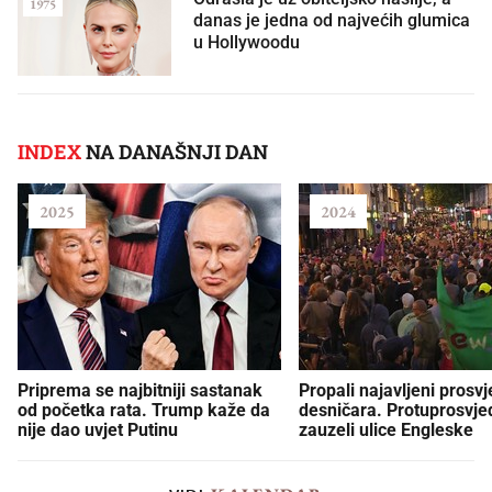
1975
danas je jedna od najvećih glumica
u Hollywoodu
INDEX
NA DANAŠNJI DAN
2025
2024
Priprema se najbitniji sastanak
Propali najavljeni prosvj
od početka rata. Trump kaže da
desničara. Protuprosvje
nije dao uvjet Putinu
zauzeli ulice Engleske