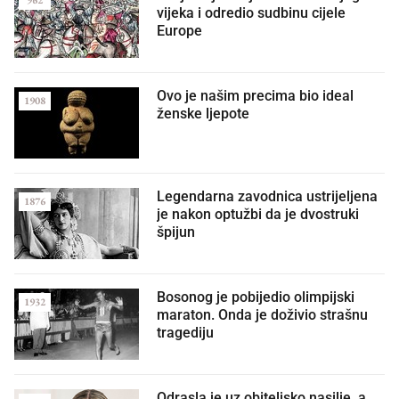
962
vijeka i odredio sudbinu cijele
Europe
Ovo je našim precima bio ideal
1908
ženske ljepote
Legendarna zavodnica ustrijeljena
1876
je nakon optužbi da je dvostruki
špijun
Bosonog je pobijedio olimpijski
1932
maraton. Onda je doživio strašnu
tragediju
Odrasla je uz obiteljsko nasilje, a