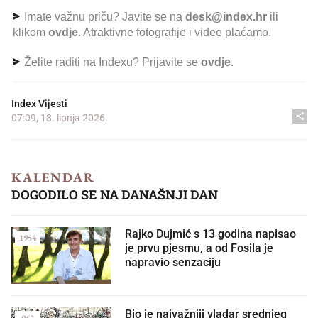
Imate važnu priču? Javite se na
desk@index.hr
ili
klikom
ovdje
. Atraktivne fotografije i videe plaćamo.
Želite raditi na Indexu? Prijavite se
ovdje
.
Index Vijesti
07:09, 18. lipnja 2026.
KALENDAR
DOGODILO SE NA DANAŠNJI DAN
Rajko Dujmić s 13 godina napisao
1954
je prvu pjesmu, a od Fosila je
napravio senzaciju
Bio je najvažniji vladar srednjeg