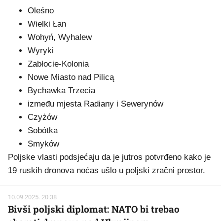
Oleśno
Wielki Łan
Wohyń, Wyhalew
Wyryki
Zabłocie-Kolonia
Nowe Miasto nad Pilicą
Bychawka Trzecia
između mjesta Radiany i Sewerynów
Czyżów
Sobótka
Smyków
Poljske vlasti podsjećaju da je jutros potvrđeno kako je
19 ruskih dronova noćas ušlo u poljski zračni prostor.
10.09.2025. 20:38
Bivši poljski diplomat: NATO bi trebao