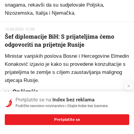
snagama, rekavši da su sudjelovale Poljska,
Nizozemska, Italija i Njemačka.
10.09.2025. 12:58
Šef diplomacije BiH: S prijateljima ćemo
odgovoriti na prijetnje Rusije
Ministar vanjskih poslova Bosne i Hercegovine Elmedin
Konaković izjavio je kako su provedene konzultacije s
prijateljima te zemlje s ciljem zaustavljanja malignog
utjecaja Rusije.
>> Opširnije
Pretplatite se na
Index bez reklama
Podržite neovisno novinarstvo i čitajte Index bez bannera.
10.09.2025. 12:58
Ruski mediji: Nema olupina naših dronova u
Pretplatite se
Poljskoj. Ako ih i bude, bit će podmetnute