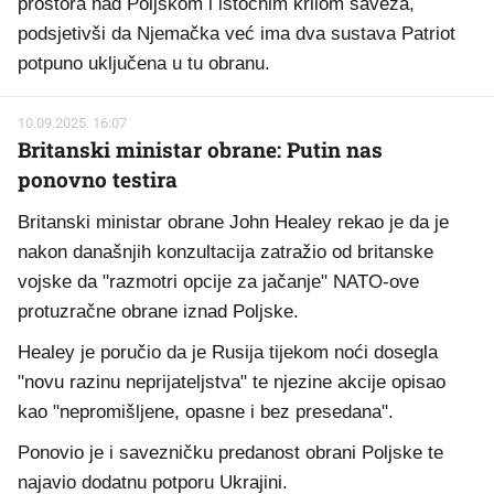
prostora nad Poljskom i istočnim krilom saveza,
podsjetivši da Njemačka već ima dva sustava Patriot
potpuno uključena u tu obranu.
10.09.2025. 16:07
Britanski ministar obrane: Putin nas
ponovno testira
Britanski ministar obrane John Healey rekao je da je
nakon današnjih konzultacija zatražio od britanske
vojske da "razmotri opcije za jačanje" NATO-ove
protuzračne obrane iznad Poljske.
Healey je poručio da je Rusija tijekom noći dosegla
"novu razinu neprijateljstva" te njezine akcije opisao
kao "nepromišljene, opasne i bez presedana".
Ponovio je i savezničku predanost obrani Poljske te
najavio dodatnu potporu Ukrajini.