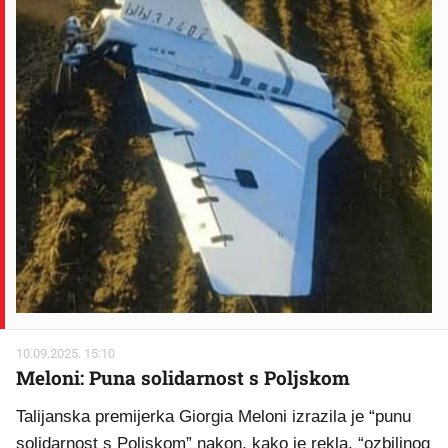
10.09.2025. 15:10
Meloni: Puna solidarnost s Poljskom
Talijanska premijerka Giorgia Meloni izrazila je “punu
solidarnost s Poljskom” nakon, kako je rekla, “ozbiljnog