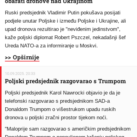
obarati dronove nad Ukrajinom
Ruski predsjednik Vladimir Putin pokušava posijati
podjele unutar Poljske i između Poljske i Ukrajine, ali
upad dronova rezultirao je "neviđenim jedinstvom",
kaže poljski diplomat Robert Pszczel, nekadašnji šef
Ureda NATO-a za informiranje u Moskvi.
>> Opširnije
10.09.2025. 20:33
Poljski predsjednik razgovarao s Trumpom
Poljski predsjednik Karol Nawrocki objavio je da je
telefonski razgovarao s predsjednikom SAD-a
Donaldom Trumpom o višestrukom upadu ruskih
dronova u poljski zračni prostor tijekom noći.
"Maloprije sam razgovarao s američkim predsjednikom