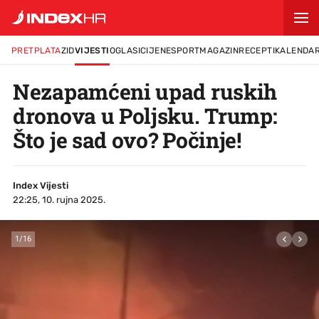
PRETPLATA
ZID
VIJESTI
OGLASI
CIJENE
SPORT
MAGAZIN
RECEPTI
KALENDA
Nezapamćeni upad ruskih
dronova u Poljsku. Trump:
Što je sad ovo? Počinje!
Index Vijesti
22:25, 10. rujna 2025.
1
/
16