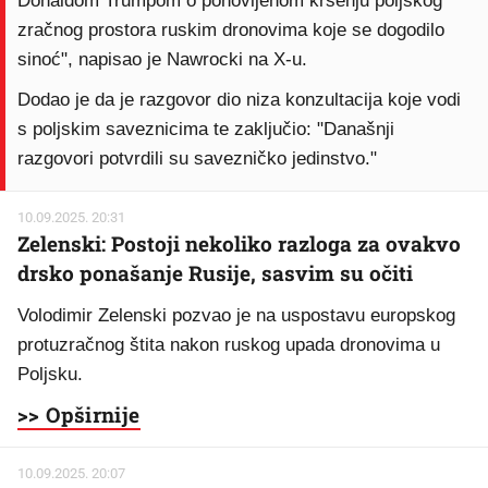
Donaldom Trumpom o ponovljenom kršenju poljskog
zračnog prostora ruskim dronovima koje se dogodilo
sinoć", napisao je Nawrocki na X-u.
Dodao je da je razgovor dio niza konzultacija koje vodi
s poljskim saveznicima te zaključio: "Današnji
razgovori potvrdili su savezničko jedinstvo."
10.09.2025. 20:31
Zelenski: Postoji nekoliko razloga za ovakvo
drsko ponašanje Rusije, sasvim su očiti
Volodimir Zelenski pozvao je na uspostavu europskog
protuzračnog štita nakon ruskog upada dronovima u
Poljsku.
>> Opširnije
10.09.2025. 20:07