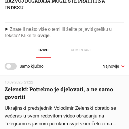
RAZVOJ DOGAĐAJA MOGLI STE PRATITI NA
INDEXU
Znate li nešto više o temi ili želite prijaviti grešku u
tekstu? Kliknite
ovdje
.
UŽIVO
KOMENTARI
Samo ključno
10.09.2025. 21:22
Zelenski: Potrebno je djelovati, a ne samo
govoriti
Ukrajinski predsjednik Volodimir Zelenski obratio se
večeras u svom redovitom video obraćanju na
Telegramu s jasnom porukom svjetskim čelnicima –