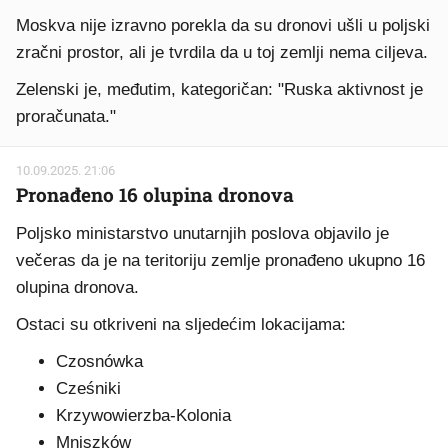
Moskva nije izravno porekla da su dronovi ušli u poljski
zračni prostor, ali je tvrdila da u toj zemlji nema ciljeva.
Zelenski je, međutim, kategoričan: "Ruska aktivnost je
proračunata."
10.09.2025. 21:06
Pronađeno 16 olupina dronova
Poljsko ministarstvo unutarnjih poslova objavilo je
večeras da je na teritoriju zemlje pronađeno ukupno 16
olupina dronova.
Ostaci su otkriveni na sljedećim lokacijama:
Czosnówka
Cześniki
Krzywowierzba-Kolonia
Mniszków