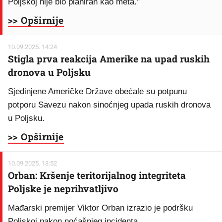
Poljskoj nije bio planiran kao meta."
>> Opširnije
10.09.2025. 14:24
Stigla prva reakcija Amerike na upad ruskih
dronova u Poljsku
Sjedinjene Američke Države obećale su potpunu
potporu Savezu nakon sinoćnjeg upada ruskih dronova
u Poljsku.
>> Opširnije
10.09.2025. 13:52
Orban: Kršenje teritorijalnog integriteta
Poljske je neprihvatljivo
Mađarski premijer Viktor Orban izrazio je podršku
Poljskoj nakon noćašnjeg incidenta.