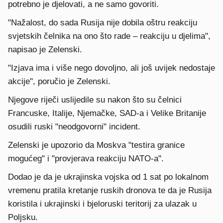
potrebno je djelovati, a ne samo govoriti.
"Nažalost, do sada Rusija nije dobila oštru reakciju
svjetskih čelnika na ono što rade – reakciju u djelima",
napisao je Zelenski.
"Izjava ima i više nego dovoljno, ali još uvijek nedostaje
akcije", poručio je Zelenski.
Njegove riječi uslijedile su nakon što su čelnici
Francuske, Italije, Njemačke, SAD-a i Velike Britanije
osudili ruski "neodgovorni" incident.
Zelenski je upozorio da Moskva "testira granice
mogućeg" i "provjerava reakciju NATO-a".
Dodao je da je ukrajinska vojska od 1 sat po lokalnom
vremenu pratila kretanje ruskih dronova te da je Rusija
koristila i ukrajinski i bjeloruski teritorij za ulazak u
Poljsku.