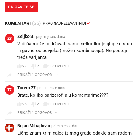
PRIJAVITE SE
KOMENTARI
(55)
Zeljko S.
prije mjesec dana
ZS
Vučića može podržavati samo netko tko je glup ko stup
ili govno od čovjeka (može i kombinacija). Ne postoji
treća varijanta.
28
2
ODGOVORITE
PRIKAŽI 1 ODGOVOR
Totem 77
prije mjesec dana
T7
Brate, koliko parizerofila u komentarima????
25
2
ODGOVORITE
PRIKAŽI 1 ODGOVOR
Bojan Mihajlovic
prije mjesec dana
Lično znam kriminalce iz mog grada odakle sam rodom