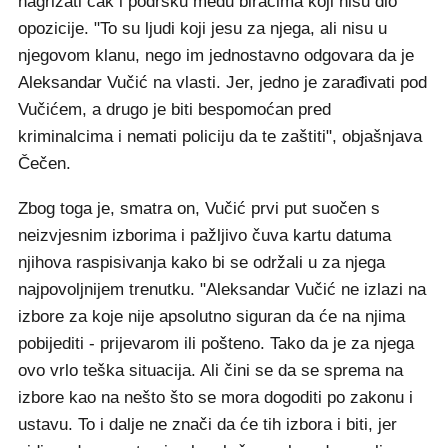
nagrizati čak i podršku među biračima koji nisu dio
opozicije. "To su ljudi koji jesu za njega, ali nisu u
njegovom klanu, nego im jednostavno odgovara da je
Aleksandar Vučić na vlasti. Jer, jedno je zarađivati pod
Vučićem, a drugo je biti bespomoćan pred
kriminalcima i nemati policiju da te zaštiti", objašnjava
Čečen.
Zbog toga je, smatra on, Vučić prvi put suočen s
neizvjesnim izborima i pažljivo čuva kartu datuma
njihova raspisivanja kako bi se održali u za njega
najpovoljnijem trenutku. "Aleksandar Vučić ne izlazi na
izbore za koje nije apsolutno siguran da će na njima
pobijediti - prijevarom ili pošteno. Tako da je za njega
ovo vrlo teška situacija. Ali čini se da se sprema na
izbore kao na nešto što se mora dogoditi po zakonu i
ustavu. To i dalje ne znači da će tih izbora i biti, jer