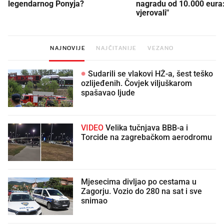
legendarnog Ponyja?
nagradu od 10.000 eura
vjerovali"
NAJNOVIJE
NAJČITANIJE
VEZANO
Sudarili se vlakovi HŽ-a, šest teško
ozlijeđenih. Čovjek viljuškarom
spašavao ljude
VIDEO
Velika tučnjava BBB-a i
Torcide na zagrebačkom aerodromu
Mjesecima divljao po cestama u
Zagorju. Vozio do 280 na sat i sve
snimao