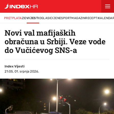
PRETPLATA
ZID
VIJESTI
OGLASI
CIJENE
SPORT
MAGAZIN
RECEPTI
KALENDA
Novi val mafijaških
obračuna u Srbiji. Veze vode
do Vučićevog SNS-a
Index Vijesti
21:05, 01. srpnja 2026.