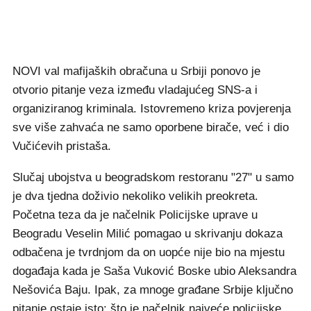
NOVI val mafijaških obračuna u Srbiji ponovo je
otvorio pitanje veza između vladajućeg SNS-a i
organiziranog kriminala. Istovremeno kriza povjerenja
sve više zahvaća ne samo oporbene birače, već i dio
Vučićevih pristaša.
Slučaj ubojstva u beogradskom restoranu "27" u samo
je dva tjedna doživio nekoliko velikih preokreta.
Početna teza da je načelnik Policijske uprave u
Beogradu Veselin Milić pomagao u skrivanju dokaza
odbačena je tvrdnjom da on uopće nije bio na mjestu
događaja kada je Saša Vuković Boske ubio Aleksandra
Nešovića Baju. Ipak, za mnoge građane Srbije ključno
pitanje ostaje isto: što je načelnik najveće policijske