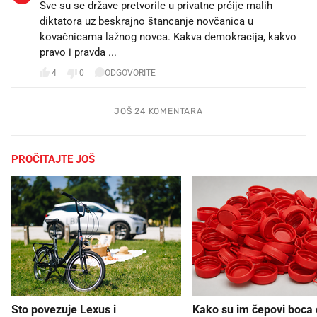
Sve su se države pretvorile u privatne prćije malih
diktatora uz beskrajno štancanje novčanica u
kovačnicama lažnog novca. Kakva demokracija, kakvo
pravo i pravda ...
4
0
ODGOVORITE
JOŠ 24 KOMENTARA
PROČITAJTE JOŠ
Što povezuje Lexus i
Kako su im čepovi boca d