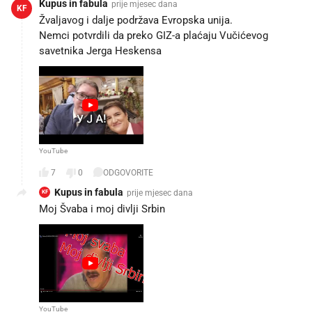
Kupus in fabula
prije mjesec dana
KF
Žvaljavog i dalje podržava Evropska unija.
Nemci potvrdili da preko GIZ-a plaćaju Vučićevog
YouTube
7
0
ODGOVORITE
Kupus in fabula
prije mjesec dana
KF
YouTube