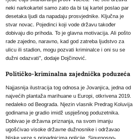
neki narkokartel samo zato da bi taj kartel poslao par
desetaka ljudi da napadaju prosvjednike. Ključna je
stvar novac. Pojedinci koji vode državu također
dobivaju dio prihoda. To je glavna motivacija. Ali pošto
rade zajedno, naravno, kad god zatreba ljudstvo za
ulicu ili stadion, mogu pozvati kriminalce i oni su se
dužni odazvati", dodaje Dojčinović.
Političko-kriminalna zajednička poduzeća
Najjasnija ilustracija tog odnosa je Jovanjica, jedna od
najvećih plantaža marihuane u Europi, otkrivena 2019.
nedaleko od Beograda. Njezin vlasnik Predrag Koluvija
godinama je gradio imidž uspješnog poduzetnika.
Dobivao je državna priznanja, na svom imanju
ugošćivao visoke državne dužnosnike i održavao
bliske veze s pripadnicima policije, Sigurnosno-