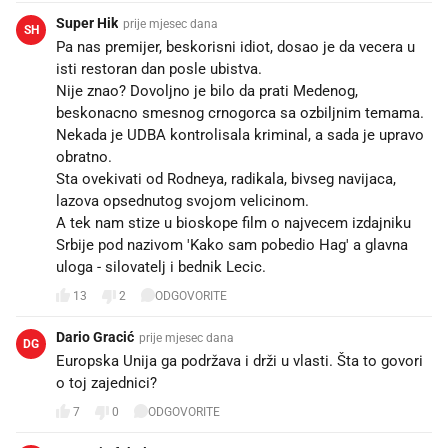
Super Hik
prije mjesec dana
SH
Pa nas premijer, beskorisni idiot, dosao je da vecera u
isti restoran dan posle ubistva.
Nije znao? Dovoljno je bilo da prati Medenog,
beskonacno smesnog crnogorca sa ozbiljnim temama.
Nekada je UDBA kontrolisala kriminal, a sada je upravo
obratno.
Sta ovekivati od Rodneya, radikala, bivseg navijaca,
lazova opsednutog svojom velicinom.
A tek nam stize u bioskope film o najvecem izdajniku
Srbije pod nazivom 'Kako sam pobedio Hag' a glavna
uloga - silovatelj i bednik Lecic.
13
2
ODGOVORITE
Dario Gracić
prije mjesec dana
DG
Europska Unija ga podržava i drži u vlasti. Šta to govori
o toj zajednici?
7
0
ODGOVORITE