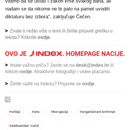
vidimo da se ustav i zakon krše svakog dana, ali
nadam se da nikome ne bi palo na pamet uvoditi
diktaturu bez izbora", zaključuje Čečen.
Znate li nešto više o temi ili želite prijaviti grešku u
tekstu? Kliknite
ovdje
.
Imate važnu priču? Javite se na
desk@index.hr
ili
klikom
ovdje
. Atraktivne fotografije i videe plaćamo.
Želite raditi na Indexu? Prijavite se
ovdje
.
#
srbija
#
sns
#
korupcija
#
organizirani kriminal
#
aleksandar vučić