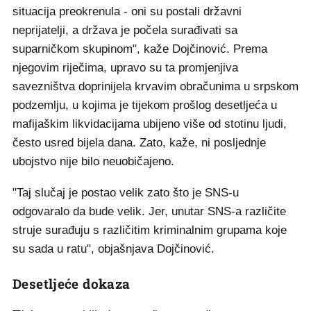
situacija preokrenula - oni su postali državni
neprijatelji, a država je počela surađivati sa
suparničkom skupinom", kaže Dojčinović. Prema
njegovim riječima, upravo su ta promjenjiva
savezništva doprinijela krvavim obračunima u srpskom
podzemlju, u kojima je tijekom prošlog desetljeća u
mafijaškim likvidacijama ubijeno više od stotinu ljudi,
često usred bijela dana. Zato, kaže, ni posljednje
ubojstvo nije bilo neuobičajeno.
"Taj slučaj je postao velik zato što je SNS-u
odgovaralo da bude velik. Jer, unutar SNS-a različite
struje surađuju s različitim kriminalnim grupama koje
su sada u ratu", objašnjava Dojčinović.
Desetljeće dokaza