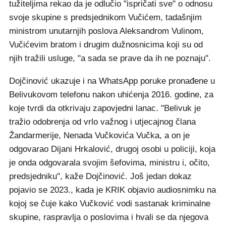
tužiteljima rekao da je odlučio "ispričati sve" o odnosu
svoje skupine s predsjednikom Vučićem, tadašnjim
ministrom unutarnjih poslova Aleksandrom Vulinom,
Vučićevim bratom i drugim dužnosnicima koji su od
njih tražili usluge, "a sada se prave da ih ne poznaju".
Dojčinović ukazuje i na WhatsApp poruke pronađene u
Belivukovom telefonu nakon uhićenja 2016. godine, za
koje tvrdi da otkrivaju zapovjedni lanac. "Belivuk je
tražio odobrenja od vrlo važnog i utjecajnog člana
Žandarmerije, Nenada Vučkovića Vučka, a on je
odgovarao Dijani Hrkalović, drugoj osobi u policiji, koja
je onda odgovarala svojim šefovima, ministru i, očito,
predsjedniku", kaže Dojčinović. Još jedan dokaz
pojavio se 2023., kada je KRIK objavio audiosnimku na
kojoj se čuje kako Vučković vodi sastanak kriminalne
skupine, raspravlja o poslovima i hvali se da njegova