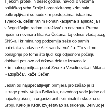
Tijekom proteklih deset godina, navodi o vezama
političkog vrha Srbije i organiziranog kriminala
potkrepljivani su sudskim postupcima, iskazima
svjedoka, dešifriranim komunikacijama s aplikacija i
višegodišnjim radom istraživačkih novinara. Prema
riječima novinara Branka Čečena, taj odnos vladajućeg
SNS-a i kriminalnog podzemlja seže do samih
početaka vladavine Aleksandra Vučića. "To vidimo
ponajprije po tome što ljudi koji odjednom počinju
dobivati poslove od države dolaze izravno iz
kriminalnog miljea, poput Zvonka Veselinovića i Milana
Radojičića", kaže Čečen.
Jedan od najupečatljivijih primjera proizašao je iz
istrage protiv Veljka Belivuka, navodnog vođe jedne od
najozloglašenijih organiziranih kriminalnih skupina u
Srbiji. Kako je KRIK izvještavao sa suđenja, Belivuk je