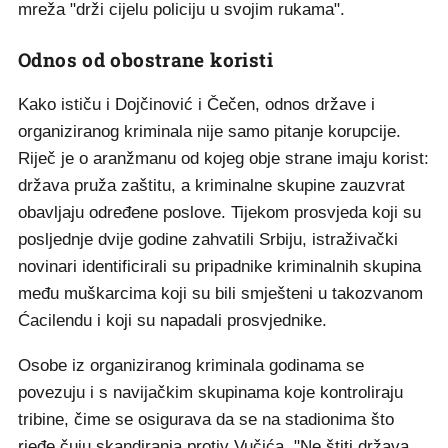
mreža "drži cijelu policiju u svojim rukama".
Odnos od obostrane koristi
Kako ističu i Dojčinović i Čečen, odnos države i
organiziranog kriminala nije samo pitanje korupcije.
Riječ je o aranžmanu od kojeg obje strane imaju korist:
država pruža zaštitu, a kriminalne skupine zauzvrat
obavljaju određene poslove. Tijekom prosvjeda koji su
posljednje dvije godine zahvatili Srbiju, istraživački
novinari identificirali su pripadnike kriminalnih skupina
među muškarcima koji su bili smješteni u takozvanom
Ćacilendu i koji su napadali prosvjednike.
Osobe iz organiziranog kriminala godinama se
povezuju i s navijačkim skupinama koje kontroliraju
tribine, čime se osigurava da se na stadionima što
rjeđe čuju skandiranja protiv Vučića. "Ne štiti država