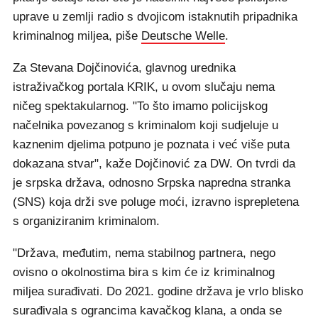
uprave u zemlji radio s dvojicom istaknutih pripadnika
kriminalnog miljea, piše
Deutsche Welle
.
Za Stevana Dojčinovića, glavnog urednika
istraživačkog portala KRIK, u ovom slučaju nema
ničeg spektakularnog. "To što imamo policijskog
načelnika povezanog s kriminalom koji sudjeluje u
kaznenim djelima potpuno je poznata i već više puta
dokazana stvar", kaže Dojčinović za DW. On tvrdi da
je srpska država, odnosno Srpska napredna stranka
(SNS) koja drži sve poluge moći, izravno isprepletena
s organiziranim kriminalom.
"Država, međutim, nema stabilnog partnera, nego
ovisno o okolnostima bira s kim će iz kriminalnog
miljea surađivati. Do 2021. godine država je vrlo blisko
surađivala s ograncima kavačkog klana, a onda se