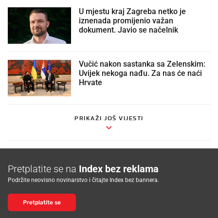
U mjestu kraj Zagreba netko je
iznenada promijenio važan
dokument. Javio se načelnik
Vučić nakon sastanka sa Zelenskim:
Uvijek nekoga nađu. Za nas će naći
Hrvate
PRIKAŽI JOŠ VIJESTI
Pretplatite se na
Index bez reklama
Podržite neovisno novinarstvo i čitajte Index bez bannera.
Pretplatite se