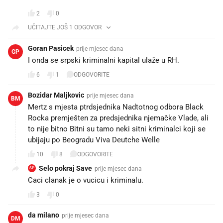
2
0
UČITAJTE JOŠ 1 ODGOVOR
Goran Pasicek
prije mjesec dana
GP
I onda se srpski kriminalni kapital ulaže u RH.
6
1
ODGOVORITE
Bozidar Maljkovic
prije mjesec dana
BM
Mertz s mjesta ptrdsjednika Nadtotnog odbora Black
Rocka premješten za predsjednika njemačke Vlade, ali
to nije bitno Bitni su tamo neki sitni kriminalci koji se
ubijaju po Beogradu Viva Deutche Welle
10
8
ODGOVORITE
Selo pokraj Save
prije mjesec dana
SP
Caci clanak je o vucicu i kriminalu.
3
0
da milano
prije mjesec dana
DM