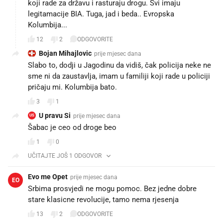
koji rade za državu i rasturaju drogu. Svi imaju
legitamacije BIA. Tuga, jad i beda.. Evropska
Kolumbija...
12
2
ODGOVORITE
Bojan Mihajlovic
prije mjesec dana
Slabo to, dodji u Jagodinu da vidiš, čak policija neke ne
sme ni da zaustavlja, imam u familiji koji rade u policiji
pričaju mi. Kolumbija bato.
3
1
U pravu Si
prije mjesec dana
US
Šabac je ceo od droge beo
1
0
UČITAJTE JOŠ 1 ODGOVOR
Evo me Opet
prije mjesec dana
EO
Srbima prosvjedi ne mogu pomoc. Bez jedne dobre
stare klasicne revolucije, tamo nema rjesenja
13
2
ODGOVORITE