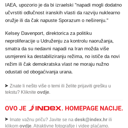
IAEA, upozorio je da bi izraelski "napadi mogli dodatno
učvrstiti odlučnost iranskih vlasti da razviju nuklearno
oružje ili da čak napuste Sporazum o neširenju."
Kelsey Davenport, direktorica za politiku
neproliferacije u Udruženju za kontrolu naoružanja,
smatra da su nedavni napadi na Iran možda više
usmjereni ka destabiliziranju režima, no ističe da novi
režim ili čak demokratska vlast ne moraju nužno
odustati od obogaćivanja urana.
Znate li nešto više o temi ili želite prijaviti grešku u
tekstu? Kliknite
ovdje
.
Imate važnu priču? Javite se na
desk@index.hr
ili
klikom
ovdje
. Atraktivne fotografije i videe plaćamo.