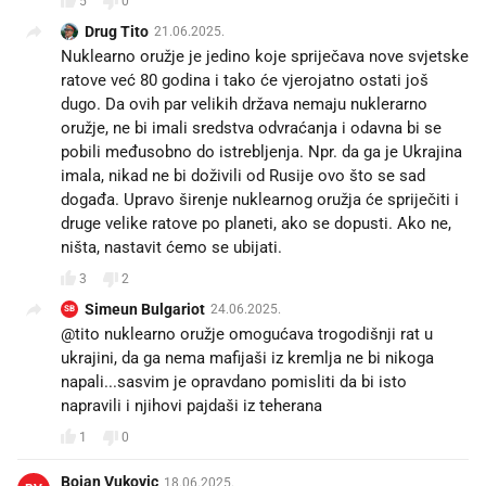
5
0
Drug Tito
21.06.2025.
Nuklearno oružje je jedino koje spriječava nove svjetske
ratove već 80 godina i tako će vjerojatno ostati još
dugo. Da ovih par velikih država nemaju nuklerarno
oružje, ne bi imali sredstva odvraćanja i odavna bi se
pobili međusobno do istrebljenja. Npr. da ga je Ukrajina
imala, nikad ne bi doživili od Rusije ovo što se sad
događa. Upravo širenje nuklearnog oružja će spriječiti i
druge velike ratove po planeti, ako se dopusti. Ako ne,
ništa, nastavit ćemo se ubijati.
3
2
Simeun Bulgariot
24.06.2025.
SB
@tito nuklearno oružje omogućava trogodišnji rat u
ukrajini, da ga nema mafijaši iz kremlja ne bi nikoga
napali...sasvim je opravdano pomisliti da bi isto
napravili i njihovi pajdaši iz teherana
1
0
Bojan Vukovic
18.06.2025.