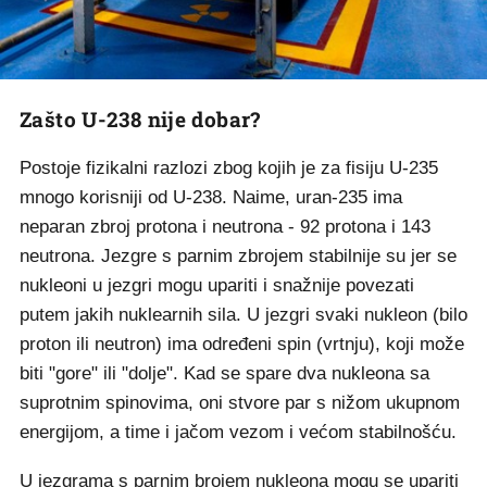
Zašto U-238 nije dobar?
Postoje fizikalni razlozi zbog kojih je za fisiju U-235
mnogo korisniji od U-238. Naime, uran-235 ima
neparan zbroj protona i neutrona - 92 protona i 143
neutrona. Jezgre s parnim zbrojem stabilnije su jer se
nukleoni u jezgri mogu upariti i snažnije povezati
putem jakih nuklearnih sila. U jezgri svaki nukleon (bilo
proton ili neutron) ima određeni spin (vrtnju), koji može
biti "gore" ili "dolje". Kad se spare dva nukleona sa
suprotnim spinovima, oni stvore par s nižom ukupnom
energijom, a time i jačom vezom i većom stabilnošću.
U jezgrama s parnim brojem nukleona mogu se upariti