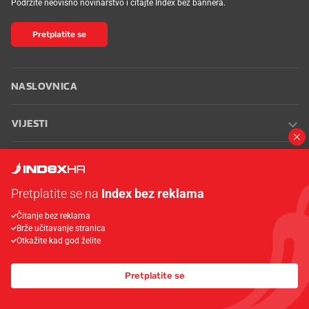
Podržite neovisno novinarstvo i čitajte Index bez bannera.
Pretplatite se
NASLOVNICA
VIJESTI
SPORT
Pretplatite se na
Index bez reklama
MAGAZIN
Čitanje bez reklama
Brže učitavanje stranica
PLUS
Otkažite kad god želite
INDEX OGLASI
Pretplatite se
INDEX RECEPTI