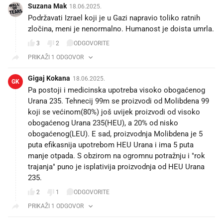
Suzana Mak
18.06.2025.
Podržavati Izrael koji je u Gazi napravio toliko ratnih
zločina, meni je nenormalno. Humanost je doista umrla.
3
2
ODGOVORITE
PRIKAŽI 1 ODGOVOR
Gigaj Kokana
18.06.2025.
GK
Pa postoji i medicinska upotreba visoko obogaćenog
Urana 235. Tehnecij 99m se proizvodi od Molibdena 99
koji se većinom(80%) još uvijek proizvodi od visoko
obogaćenog Urana 235(HEU), a 20% od nisko
obogaćenog(LEU). E sad, proizvodnja Molibdena je 5
puta efikasnija upotrebom HEU Urana i ima 5 puta
manje otpada. S obzirom na ogromnu potražnju i "rok
trajanja" puno je isplativija proizvodnja od HEU Urana
235.
2
1
ODGOVORITE
PRIKAŽI 1 ODGOVOR