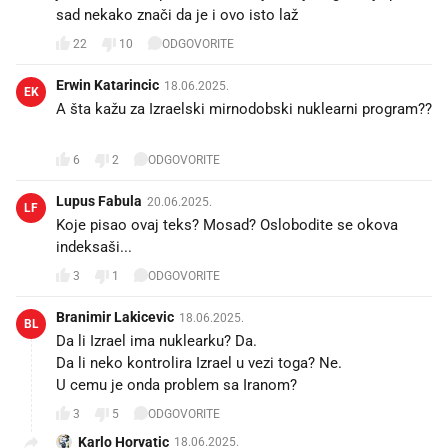
sad nekako znači da je i ovo isto laž
22
10
ODGOVORITE
Erwin Katarincic
18.06.2025.
EK
A šta kažu za Izraelski mirnodobski nuklearni program??
☝️🤔😅
6
2
ODGOVORITE
Lupus Fabula
20.06.2025.
LF
Koje pisao ovaj teks? Mosad? Oslobodite se okova
indeksaši...
3
1
ODGOVORITE
Branimir Lakicevic
18.06.2025.
BL
Da li Izrael ima nuklearku? Da.
Da li neko kontrolira Izrael u vezi toga? Ne.
U cemu je onda problem sa Iranom?
3
5
ODGOVORITE
Karlo Horvatic
18.06.2025.