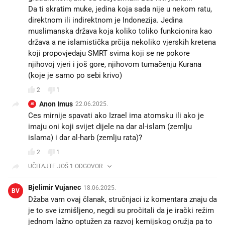
Da ti skratim muke, jedina koja sada nije u nekom ratu,
direktnom ili indirektnom je Indonezija. Jedina
muslimanska država koja koliko toliko funkcionira kao
država a ne islamistička prčija nekoliko vjerskih kretena
koji propovjedaju SMRT svima koji se ne pokore
njihovoj vjeri i još gore, njihovom tumačenju Kurana
(koje je samo po sebi krivo)
2
1
Anon Imus
22.06.2025.
AI
Ces mirnije spavati ako Izrael ima atomsku ili ako je
imaju oni koji svijet dijele na dar al-islam (zemlju
islama) i dar al-harb (zemlju rata)?
2
1
UČITAJTE JOŠ 1 ODGOVOR
Bjelimir Vujanec
18.06.2025.
BV
Džaba vam ovaj članak, stručnjaci iz komentara znaju da
je to sve izmišljeno, negdi su pročitali da je irački režim
jednom lažno optužen za razvoj kemijskog oružja pa to