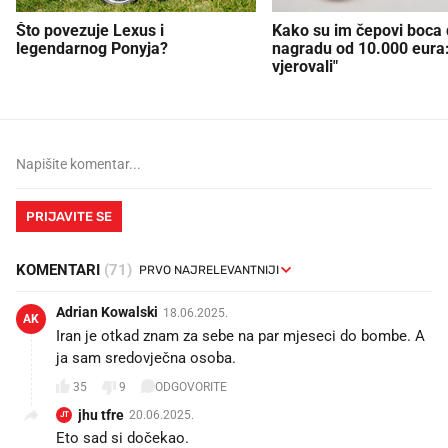
Što povezuje Lexus i
Kako su im čepovi boca d
legendarnog Ponyja?
nagradu od 10.000 eura
vjerovali"
PRIJAVITE SE
KOMENTARI
(71)
Adrian Kowalski
18.06.2025.
AK
Iran je otkad znam za sebe na par mjeseci do bombe. A
ja sam sredovječna osoba.
35
9
ODGOVORITE
jhu tfre
20.06.2025.
JT
Eto sad si dočekao.