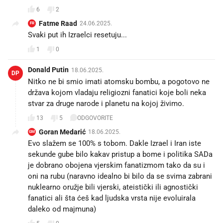
6
2
Fatme Raad
24.06.2025.
FR
Svaki put ih Izraelci resetuju...
1
0
Donald Putin
18.06.2025.
DP
Nitko ne bi smio imati atomsku bombu, a pogotovo ne
država kojom vladaju religiozni fanatici koje boli neka
stvar za druge narode i planetu na kojoj živimo.
13
5
ODGOVORITE
Goran Medarić
18.06.2025.
GM
Evo slažem se 100% s tobom. Dakle Izrael i Iran iste
sekunde gube bilo kakav pristup a bome i politika SADa
je dobrano obojena vjerskim fanatizmom tako da su i
oni na rubu (naravno idealno bi bilo da se svima zabrani
nuklearno oružje bili vjerski, ateistički ili agnostički
fanatici ali šta ćeš kad ljudska vrsta nije evoluirala
daleko od majmuna)