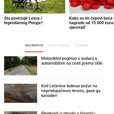
Što povezuje Lexus i
Kako su im čepovi boca d
legendarnog Ponyja?
nagradu od 10.000 eura
vjerovali"
NAJNOVIJE
NAJČITANIJE
VEZANO
Motociklist poginuo u sudaru s
automobilom na cesti prema Učki
Kod Lećevice buknuo požar na
nepristupačnom terenu, gase ga
kanaderi
Plenković o otpadu u Gospiću: