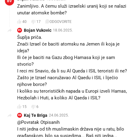
BV
Zanimljivo. A čemu služi izraelski uranij koji se nalazi
unutar atomske bombe?
40
17
ODGOVORITE
Bojan Vukovic
18.06.2025.
BV
Šuplja priča.
Znači Izrael će baciti atomsku na Jemen ili koja je
ideja?
Ili će je baciti na Gazu zbog Hamasa koji je sam
stvorio?
I reci mi Snavio, da li su Al Queda i ISIL teroristi ili ne?
Zašto je Izrael naoružavao Al Qaedu i ISIL i liječio
njihove borce?
I koliko su terorističkih napada u Europi izveli Hamas,
Hezbolah i Huti, a koliko Al Qaeda i ISIL?
15
6
Kaj Te Briga
24.06.2025.
KB
@Povratak Otpisanih
I niti jedna od tih muslimaskin država nije u ratu, bilo
građanskom, bilo sa susjedima... Baš niti jedna...