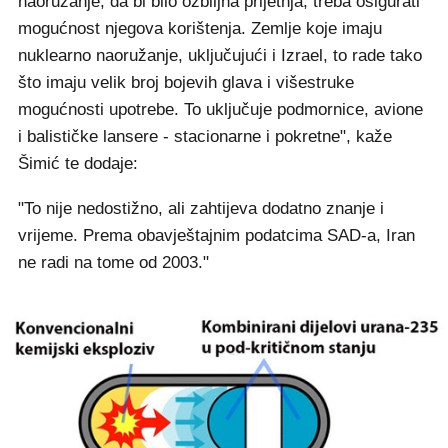
naoružanje, da bi bilo ozbiljna prijetnja, treba osigurati
mogućnost njegova korištenja. Zemlje koje imaju
nuklearno naoružanje, uključujući i Izrael, to rade tako
što imaju velik broj bojevih glava i višestruke
mogućnosti upotrebe. To uključuje podmornice, avione
i balističke lansere - stacionarne i pokretne", kaže
Šimić te dodaje:
"To nije nedostižno, ali zahtijeva dodatno znanje i
vrijeme. Prema obavještajnim podatcima SAD-a, Iran
ne radi na tome od 2003."