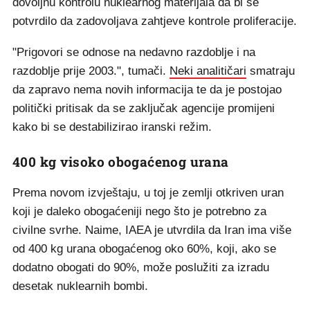
dovoljnu kontrolu nuklearnog materijala da bi se
potvrdilo da zadovoljava zahtjeve kontrole proliferacije.
"Prigovori se odnose na nedavno razdoblje i na
razdoblje prije 2003.", tumači.
Neki analitičari
smatraju
da zapravo nema novih informacija te da je postojao
politički pritisak da se zaključak agencije promijeni
kako bi se destabilizirao iranski režim.
400 kg visoko obogaćenog urana
Prema novom izvještaju, u toj je zemlji otkriven uran
koji je daleko obogaćeniji nego što je potrebno za
civilne svrhe. Naime, IAEA je utvrdila da Iran ima više
od 400 kg urana obogaćenog oko 60%, koji, ako se
dodatno obogati do 90%, može poslužiti za izradu
desetak nuklearnih bombi.