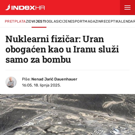
PRETPLATA
ZID
VIJESTI
OGLASI
CIJENE
SPORT
MAGAZIN
RECEPTI
KALENDA
Nuklearni fizičar: Uran
obogaćen kao u Iranu služi
samo za bombu
Piše:
Nenad Jarić Dauenhauer
16:05, 18. lipnja 2025.