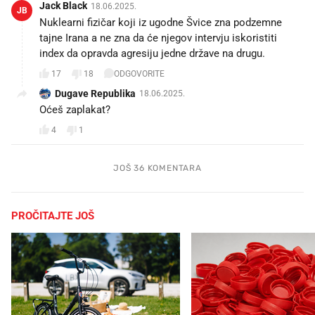
Jack Black
18.06.2025.
JB
Nuklearni fizičar koji iz ugodne Švice zna podzemne
tajne Irana a ne zna da će njegov intervju iskoristiti
index da opravda agresiju jedne države na drugu.
17
18
ODGOVORITE
Dugave Republika
18.06.2025.
Oćeš zaplakat?
4
1
JOŠ 36 KOMENTARA
PROČITAJTE JOŠ