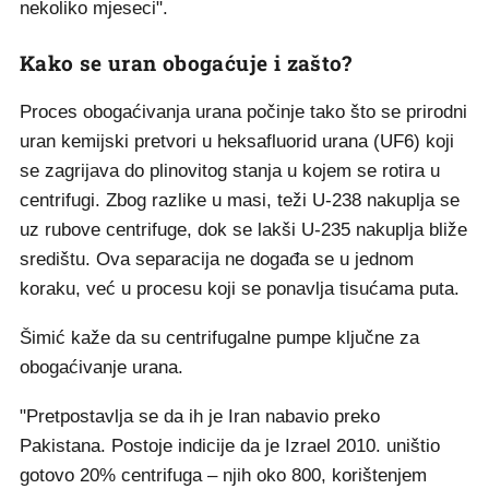
nekoliko mjeseci".
Kako se uran obogaćuje i zašto?
Proces obogaćivanja urana počinje tako što se prirodni
uran kemijski pretvori u heksafluorid urana (UF6) koji
se zagrijava do plinovitog stanja u kojem se rotira u
centrifugi. Zbog razlike u masi, teži U-238 nakuplja se
uz rubove centrifuge, dok se lakši U-235 nakuplja bliže
središtu. Ova separacija ne događa se u jednom
koraku, već u procesu koji se ponavlja tisućama puta.
Šimić kaže da su centrifugalne pumpe ključne za
obogaćivanje urana.
"Pretpostavlja se da ih je Iran nabavio preko
Pakistana. Postoje indicije da je Izrael 2010. uništio
gotovo 20% centrifuga – njih oko 800, korištenjem