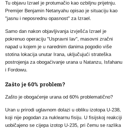
Tu objavu Izrael je protumačio kao ozbiljnu prijetnju.
Premijer Benjamin Netanyahu opisao je situaciju kao
"jasnu i neposrednu opasnost" za Izrael.
Samo dan nakon objavljivanja izvješća Izrael je
pokrenuo operaciju "Uspravni lav", masovni zračni
napad u kojem je u narednim danima pogodio više
stotina lokacija unutar Irana, uključujući strateška
postrojenja za obogaćivanje urana u Natanzu, Isfahanu
i Fordowu.
Zašto je 60% problem?
Zašto je obogaćenje urana od 60% problematično?
Uran u prirodi uglavnom dolazi u obliku izotopa U-238,
koji nije pogodan za nuklearnu fisiju. U fisijskoj reakciji
uobičajeno se cijepa izotop U-235, pri čemu se razlika