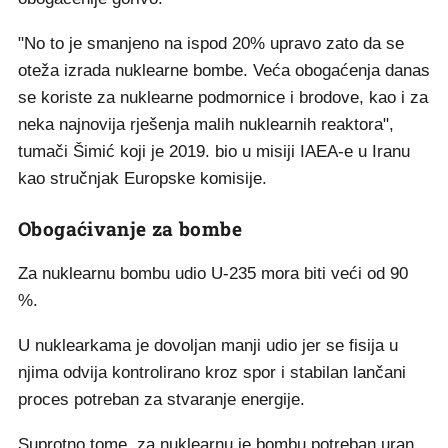
"No to je smanjeno na ispod 20% upravo zato da se
oteža izrada nuklearne bombe. Veća obogaćenja danas
se koriste za nuklearne podmornice i brodove, kao i za
neka najnovija rješenja malih nuklearnih reaktora",
tumači Šimić koji je 2019. bio u misiji IAEA-e u Iranu
kao stručnjak Europske komisije.
Obogaćivanje za bombe
Za nuklearnu bombu udio U-235 mora biti veći od 90
%.
U nuklearkama je dovoljan manji udio jer se fisija u
njima odvija kontrolirano kroz spor i stabilan lančani
proces potreban za stvaranje energije.
Suprotno tome, za nuklearnu je bombu potreban uran