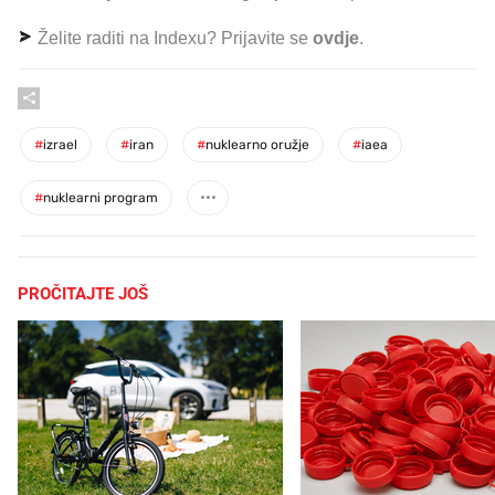
Želite raditi na Indexu? Prijavite se
ovdje
.
#
izrael
#
iran
#
nuklearno oružje
#
iaea
#
nuklearni program
PROČITAJTE JOŠ