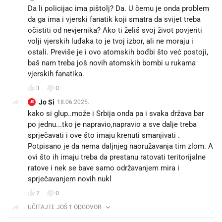
Da li policijac ima pištolj? Da. U čemu je onda problem
da ga ima i vjerski fanatik koji smatra da svijet treba
očistiti od nevjernika? Ako ti želiš svoj život povjeriti
volji vjerskih luđaka to je tvoj izbor, ali ne moraju i
ostali. Previše je i ovo atomskih bođbi što već postoji,
baš nam treba još novih atomskih bombi u rukama
vjerskih fanatika.
3
0
Jo Si
18.06.2025.
JS
kako si glup..može i Srbija onda pa i svaka država bar
po jednu...tko je napravio,napravio a sve dalje treba
sprječavati i ove što imaju krenuti smanjivati .
Potpisano je da nema daljnjeg naoružavanja tim zlom. A
ovi što ih imaju treba da prestanu ratovati teritorijalne
ratove i nek se bave samo održavanjem mira i
sprječavanjem novih nukl
2
0
UČITAJTE JOŠ 1 ODGOVOR