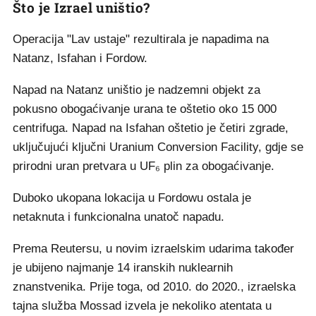
Što je Izrael uništio?
Operacija "Lav ustaje" rezultirala je napadima na
Natanz, Isfahan i Fordow.
Napad na Natanz uništio je nadzemni objekt za
pokusno obogaćivanje urana te oštetio oko 15 000
centrifuga. Napad na Isfahan oštetio je četiri zgrade,
uključujući ključni Uranium Conversion Facility, gdje se
prirodni uran pretvara u UF₆ plin za obogaćivanje.
Duboko ukopana lokacija u Fordowu ostala je
netaknuta i funkcionalna unatoč napadu.
Prema Reutersu, u novim izraelskim udarima također
je ubijeno najmanje 14 iranskih nuklearnih
znanstvenika. Prije toga, od 2010. do 2020., izraelska
tajna služba Mossad izvela je nekoliko atentata u