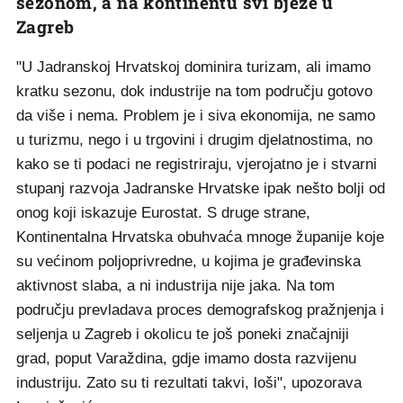
sezonom, a na kontinentu svi bježe u
Zagreb
"U Jadranskoj Hrvatskoj dominira turizam, ali imamo
kratku sezonu, dok industrije na tom području gotovo
da više i nema. Problem je i siva ekonomija, ne samo
u turizmu, nego i u trgovini i drugim djelatnostima, no
kako se ti podaci ne registriraju, vjerojatno je i stvarni
stupanj razvoja Jadranske Hrvatske ipak nešto bolji od
onog koji iskazuje Eurostat. S druge strane,
Kontinentalna Hrvatska obuhvaća mnoge županije koje
su većinom poljoprivredne, u kojima je građevinska
aktivnost slaba, a ni industrija nije jaka. Na tom
području prevladava proces demografskog pražnjenja i
seljenja u Zagreb i okolicu te još poneki značajniji
grad, poput Varaždina, gdje imamo dosta razvijenu
industriju. Zato su ti rezultati takvi, loši", upozorava