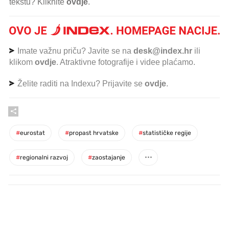
tekstu? Kliknite
ovdje
.
Imate važnu priču? Javite se na
desk@index.hr
ili
klikom
ovdje
. Atraktivne fotografije i videe plaćamo.
Želite raditi na Indexu? Prijavite se
ovdje
.
#
eurostat
#
propast hrvatske
#
statističke regije
#
regionalni razvoj
#
zaostajanje
PROČITAJTE JOŠ