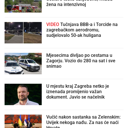
žena na intenzivnoj
VIDEO
Tučnjava BBB-a i Torcide na
zagrebačkom aerodromu,
sudjelovalo 50-ak huligana
Mjesecima divljao po cestama u
Zagorju. Vozio do 280 na sat i sve
snimao
U mjestu kraj Zagreba netko je
iznenada promijenio važan
dokument. Javio se načelnik
Vučić nakon sastanka sa Zelenskim:
Uvijek nekoga nađu. Za nas će naći
Hrvate