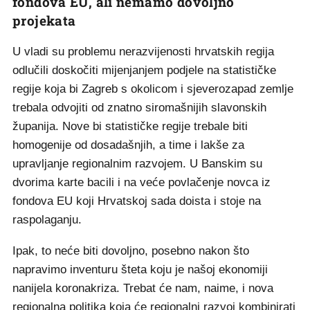
fondova EU, ali nemamo dovoljno
projekata
U vladi su problemu nerazvijenosti hrvatskih regija
odlučili doskočiti mijenjanjem podjele na statističke
regije koja bi Zagreb s okolicom i sjeverozapad zemlje
trebala odvojiti od znatno siromašnijih slavonskih
županija. Nove bi statističke regije trebale biti
homogenije od dosadašnjih, a time i lakše za
upravljanje regionalnim razvojem. U Banskim su
dvorima karte bacili i na veće povlačenje novca iz
fondova EU koji Hrvatskoj sada doista i stoje na
raspolaganju.
Ipak, to neće biti dovoljno, posebno nakon što
napravimo inventuru šteta koju je našoj ekonomiji
nanijela koronakriza. Trebat će nam, naime, i nova
regionalna politika koja će regionalni razvoj kombinirati