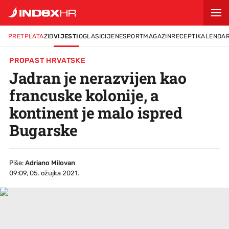
PRETPLATA
ZID
VIJESTI
OGLASI
CIJENE
SPORT
MAGAZIN
RECEPTI
KALENDA
PROPAST HRVATSKE
Jadran je nerazvijen kao
francuske kolonije, a
kontinent je malo ispred
Bugarske
Piše:
Adriano Milovan
09:09, 05. ožujka 2021.