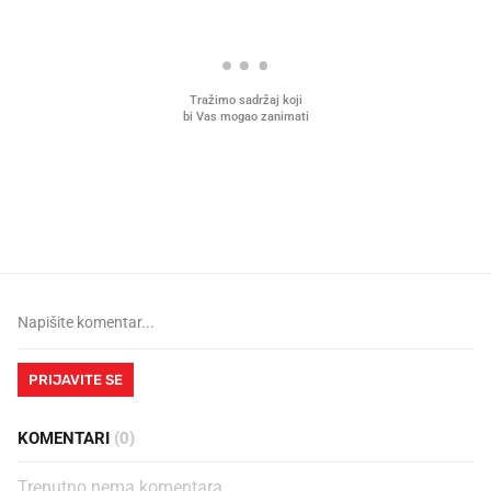
Što povezuje Lexus i
Kako su im čepovi boca d
legendarnog Ponyja?
nagradu od 10.000 eura
vjerovali"
PRIJAVITE SE
KOMENTARI
(0)
Trenutno nema komentara.