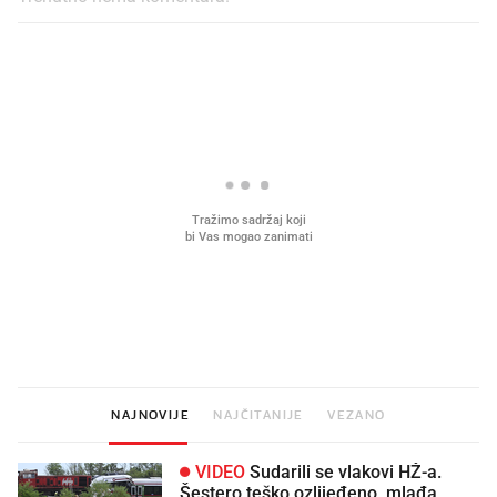
PROČITAJTE JOŠ
Što povezuje Lexus i
Kako su im čepovi boca d
legendarnog Ponyja?
nagradu od 10.000 eura
vjerovali"
NAJNOVIJE
NAJČITANIJE
VEZANO
VIDEO
Sudarili se vlakovi HŽ-a.
Šestero teško ozlijeđeno, mlađa