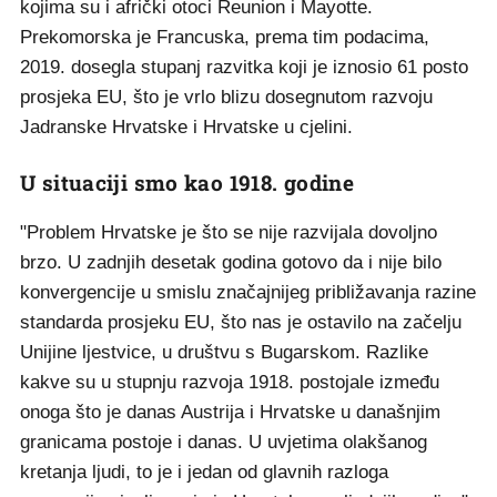
kojima su i afrički otoci Reunion i Mayotte.
Prekomorska je Francuska, prema tim podacima,
2019. dosegla stupanj razvitka koji je iznosio 61 posto
prosjeka EU, što je vrlo blizu dosegnutom razvoju
Jadranske Hrvatske i Hrvatske u cjelini.
U situaciji smo kao 1918. godine
"Problem Hrvatske je što se nije razvijala dovoljno
brzo. U zadnjih desetak godina gotovo da i nije bilo
konvergencije u smislu značajnijeg približavanja razine
standarda prosjeku EU, što nas je ostavilo na začelju
Unijine ljestvice, u društvu s Bugarskom. Razlike
kakve su u stupnju razvoja 1918. postojale između
onoga što je danas Austrija i Hrvatske u današnjim
granicama postoje i danas. U uvjetima olakšanog
kretanja ljudi, to je i jedan od glavnih razloga