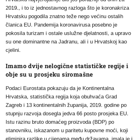
2019., i to iz jednostavnog razloga što je koronakriza
Hrvatsku pogodila znatno teže nego većinu ostalih
članica EU. Pandemija koronavirusa posebno je
pokosila turizam i ostale uslužne djelatnosti, a upravo
su one dominantne na Jadranu, ali i u Hrvatskoj kao
cjelini.
Imamo dvije nelogične statističke regije i
obje su u prosjeku siromašne
Podaci Eurostata pokazuju da je Kontinentalna
Hrvatska, statistička regija koja obuhvaća Grad
Zagreb i 13 kontinentalnih županija, 2019. godine po
stupnju razvoja dosegla jedva 66 posto prosjeka EU.
Istu razinu bruto domaćeg proizvoda (BDP) po
stanovniku, iskazanom u paritetu kupovne moći, koji
eliminira razlike u cijenama među državama, imala je i,