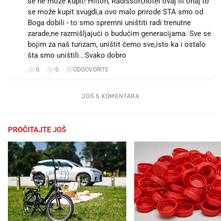
se ne može kupit! Hilton, Radisson,hotel ovaj ili onaj to
se može kupit svugdi,a ovo malo prirode STA smo od
Boga dobili - to smo spremni uništiti radi trenutne
zarade,ne razmišljajući o budućim generacijama. Sve se
bojim za naš turizam, uništit ćemo sve,isto ka i ostalo
šta smo uništili...Svako dobro
0
0
ODGOVORITE
JOŠ 5 KOMENTARA
PROČITAJTE JOŠ