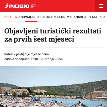
PRETPLATA
ZID
VIJESTI
OGLASI
CIJENE
SPORT
MAGAZIN
RECEPTI
KALENDA
Objavljeni turistički rezultati
za prvih šest mjeseci
Index Vijesti
|
Prije mjesec dana
Zadnja nadopuna: 17:10, 08. srpnja 2026.