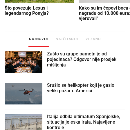
Što povezuje Lexus i
Kako su im čepovi boca d
legendarnog Ponyja?
nagradu od 10.000 eura
vjerovali"
NAJNOVIJE
NAJČITANIJE
VEZANO
Zašto su grupe pametnije od
pojedinaca? Odgovor nije prosjek
mišljenja
Srušio se helikopter koji je gasio
veliki požar u Americi
Italija odbila ultimatum Španjolske,
situacija je eskalirala. Najavljene
kontrole