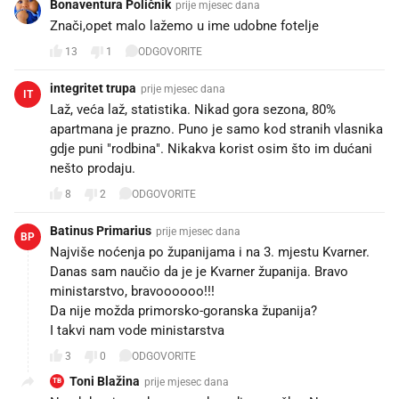
Bonaventura Poličnik
prije mjesec dana
Znači,opet malo lažemo u ime udobne fotelje
13
1
ODGOVORITE
integritet trupa
prije mjesec dana
IT
Laž, veća laž, statistika. Nikad gora sezona, 80%
apartmana je prazno. Puno je samo kod stranih vlasnika
gdje puni "rodbina". Nikakva korist osim što im dućani
nešto prodaju.
8
2
ODGOVORITE
Batinus Primarius
prije mjesec dana
BP
Najviše noćenja po županijama i na 3. mjestu Kvarner.
Danas sam naučio da je je Kvarner županija. Bravo
ministarstvo, bravoooooo!!!
Da nije možda primorsko-goranska županija?
I takvi nam vode ministarstva
3
0
ODGOVORITE
Toni Blažina
prije mjesec dana
TB