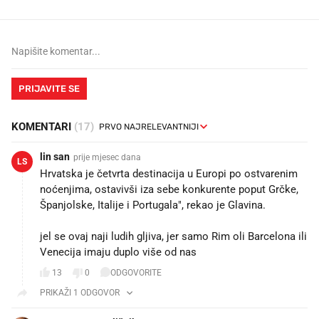
PRIJAVITE SE
KOMENTARI
(17)
lin san
prije mjesec dana
LS
Hrvatska je četvrta destinacija u Europi po ostvarenim
noćenjima, ostavivši iza sebe konkurente poput Grčke,
Španjolske, Italije i Portugala", rekao je Glavina.
jel se ovaj naji ludih gljiva, jer samo Rim oli Barcelona ili
Venecija imaju duplo više od nas
13
0
ODGOVORITE
PRIKAŽI 1 ODGOVOR