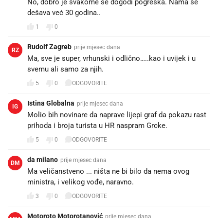
No, dobro je svakome se dogodi pogreška. Nama se
dešava već 30 godina..
1
0
Rudolf Zagreb
prije mjesec dana
RZ
Ma, sve je super, vrhunski i odlično…..kao i uvijek i u
svemu ali samo za njih.
5
0
ODGOVORITE
Istina Globalna
prije mjesec dana
IG
Molio bih novinare da naprave lijepi graf da pokazu rast
prihoda i broja turista u HR naspram Grcke.
5
0
ODGOVORITE
da milano
prije mjesec dana
DM
Ma veličanstveno ... ništa ne bi bilo da nema ovog
ministra, i velikog vođe, naravno.
3
0
ODGOVORITE
Motoroto Motorotanović
prije mjesec dana