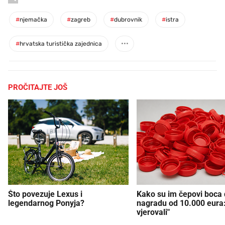
#
njemačka
#
zagreb
#
dubrovnik
#
istra
#
hrvatska turistička zajednica
PROČITAJTE JOŠ
Što povezuje Lexus i
Kako su im čepovi boca d
legendarnog Ponyja?
nagradu od 10.000 eura
vjerovali"