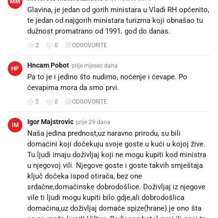
MM
Glavina, je jedan od gorih ministara u Vladi RH općenito,
te jedan od najgorih ministara turizma koji obnašao tu
dužnost promatrano od 1991. god do danas.
2
0
ODGOVORITE
Hncam Pobot
prije mjesec dana
HP
Pa to je i jedino što nudimo, noćenje i ćevape. Po
ćevapima mora da smo prvi.
2
0
ODGOVORITE
Igor Majstrovic
prije 29 dana
IM
Naša jedina prednost,uz naravno prirodu, su bili
domaćini koji dočekuju svoje goste u kući u kojoj žive.
Tu ljudi imaju doživljaj koji ne mogu kupiti kod ministra
u njegovoj vili. Njegove goste i goste takvih smještaja
ključ dočeka ispod otirača, bez one
srdačne,domaćinske dobrodošlice. Doživljaj iz njegove
vile ti ljudi mogu kupiti bilo gdje,ali dobrodošlica
domaćina,uz doživljaj domaće spize(hrane) je ono šta