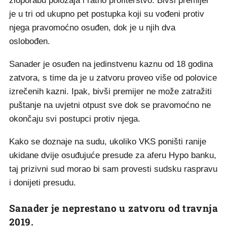
zloporabu položaja i ratno profiterstvo. Bivši premijer
je u tri od ukupno pet postupka koji su vođeni protiv
njega pravomoćno osuđen, dok je u njih dva
oslobođen.
Sanader je osuđen na jedinstvenu kaznu od 18 godina
zatvora, s time da je u zatvoru proveo više od polovice
izrečenih kazni. Ipak, bivši premijer ne može zatražiti
puštanje na uvjetni otpust sve dok se pravomoćno ne
okončaju svi postupci protiv njega.
Kako se doznaje na sudu, ukoliko VKS poništi ranije
ukidane dvije osuđujuće presude za aferu Hypo banku,
taj prizivni sud morao bi sam provesti sudsku raspravu
i donijeti presudu.
Sanader je neprestano u zatvoru od travnja
2019.