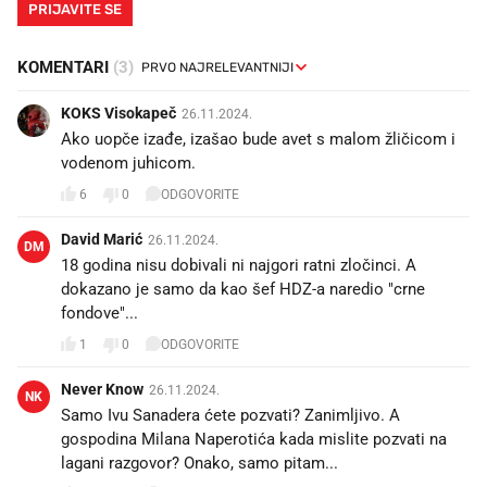
PRIJAVITE SE
KOMENTARI
(3)
KOKS Visokapeč
26.11.2024.
Ako uopče izađe, izašao bude avet s malom žličicom i
vodenom juhicom.
6
0
ODGOVORITE
David Marić
26.11.2024.
DM
18 godina nisu dobivali ni najgori ratni zločinci. A
dokazano je samo da kao šef HDZ-a naredio "crne
fondove"...
1
0
ODGOVORITE
Never Know
26.11.2024.
NK
Samo Ivu Sanadera ćete pozvati? Zanimljivo. A
gospodina Milana Naperotića kada mislite pozvati na
lagani razgovor? Onako, samo pitam...