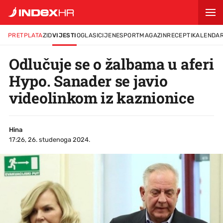
PRETPLATA
ZID
VIJESTI
OGLASI
CIJENE
SPORT
MAGAZIN
RECEPTI
KALENDA
Odlučuje se o žalbama u aferi
Hypo. Sanader se javio
videolinkom iz kaznionice
Hina
17:26, 26. studenoga 2024.