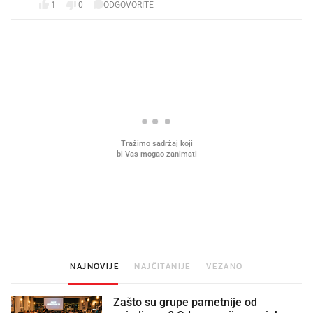
1
0
ODGOVORITE
PROČITAJTE JOŠ
Što povezuje Lexus i
Kako su im čepovi boca d
legendarnog Ponyja?
nagradu od 10.000 eura
vjerovali"
NAJNOVIJE
NAJČITANIJE
VEZANO
Zašto su grupe pametnije od