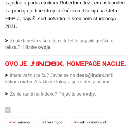
zajedno s poduzetnikom Robertom Ježićem oslobođen
za prodaju jeftine struje Ježićevom Diokiju na štetu
HEP-a, najviši sud potvrdio je sredinom studenoga
2021.
Znate li nešto više o temi ili želite prijaviti grešku u
tekstu? Kliknite
ovdje
.
Imate važnu priču? Javite se na
desk@index.hr
ili
klikom
ovdje
. Atraktivne fotografije i videe plaćamo.
Želite raditi na Indexu? Prijavite se
ovdje
.
#
ivo sanader
#
afera hypo
#
visoki kazneni sud