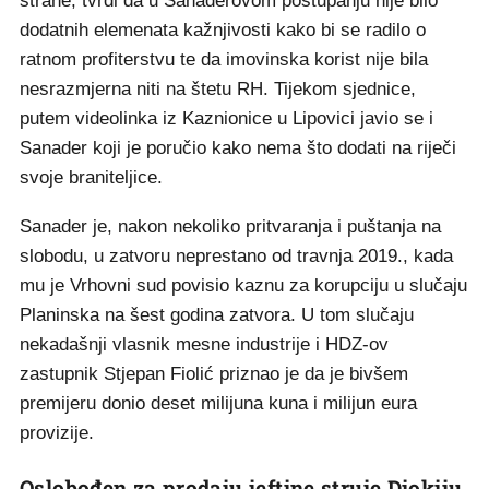
strane, tvrdi da u Sanaderovom postupanju nije bilo
dodatnih elemenata kažnjivosti kako bi se radilo o
ratnom profiterstvu te da imovinska korist nije bila
nesrazmjerna niti na štetu RH. Tijekom sjednice,
putem videolinka iz Kaznionice u Lipovici javio se i
Sanader koji je poručio kako nema što dodati na riječi
svoje braniteljice.
Sanader je, nakon nekoliko pritvaranja i puštanja na
slobodu, u zatvoru neprestano od travnja 2019., kada
mu je Vrhovni sud povisio kaznu za korupciju u slučaju
Planinska na šest godina zatvora. U tom slučaju
nekadašnji vlasnik mesne industrije i HDZ-ov
zastupnik Stjepan Fiolić priznao je da je bivšem
premijeru donio deset milijuna kuna i milijun eura
provizije.
Oslobođen za prodaju jeftine struje Diokiju