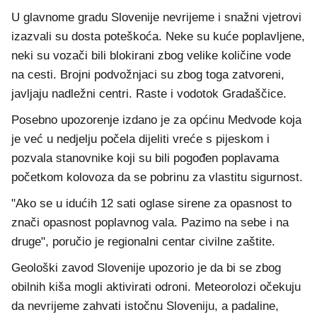
U glavnome gradu Slovenije nevrijeme i snažni vjetrovi
izazvali su dosta poteškoća. Neke su kuće poplavljene,
neki su vozači bili blokirani zbog velike količine vode
na cesti. Brojni podvožnjaci su zbog toga zatvoreni,
javljaju nadležni centri. Raste i vodotok Gradaščice.
Posebno upozorenje izdano je za općinu Medvode koja
je već u nedjelju počela dijeliti vreće s pijeskom i
pozvala stanovnike koji su bili pogođen poplavama
početkom kolovoza da se pobrinu za vlastitu sigurnost.
"Ako se u idućih 12 sati oglase sirene za opasnost to
znači opasnost poplavnog vala. Pazimo na sebe i na
druge", poručio je regionalni centar civilne zaštite.
Geološki zavod Slovenije upozorio je da bi se zbog
obilnih kiša mogli aktivirati odroni. Meteorolozi očekuju
da nevrijeme zahvati istočnu Sloveniju, a padaline,