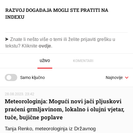
RAZVOJ DOGAĐAJA MOGLI STE PRATITI NA
INDEXU
Znate li nešto više o temi ili želite prijaviti grešku u
tekstu? Kliknite
ovdje
.
UŽIVO
KOMENTARI
Samo ključno
28.08.2023. 23:42
Meteorologinja: Mogući novi jači pljuskovi
praćeni grmljavinom, lokalno i olujni vjetar,
tuče, bujične poplave
Tanja Renko, meteorologinja iz Državnog