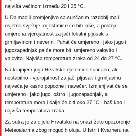
najviša većinom između 20 i 25 °C.
U Dalmaciji promjenjivo sa sunčanim razdobljima i
osjetno svježije, mjestimice će biti kiše, a postoji
umjerena vjerojatnost za jači lokalni pljusak s
grmljavinom i neverin. Puhat će umjereno i jako jugo i
jugozapadnjak pa će more biti umjereno valovito i
valovito. Najviša temperatura zraka od 24 do 27 °C.
Na krajnjem jugu Hrvatske djelomice sunčano, ali
nestabilno - vjerojatnost za jači pljusak i grmljavinu
najveća je kasno popodne i navečer. Izmjenjivat će se
umjereno i jako jugo, oštro i jugozapadnjak, a
temperatura mora i dalje će biti oko 27 °C - baš kao i
najviša temperatura zraka.
Za sutra je za cijelu Hrvatsku na snazi žuto upozorenje
Meteoalarma zbog mogućih oluja. U Istri i Kvarneru na