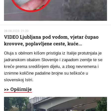
28.08.2023. 21:20
VIDEO Ljubljana pod vodom, vjetar čupao
krovove, poplavljene ceste, kuće...
Oluja s obilnom kišom pristigla iz Italije protutnjala je
jadranskom obalom Slovenije i zapadom zemlje te se
kreće prema središnjem dijelu, a zbog nevremena i
iznimne količine padaline brojne su teškoće u
slovenskoj Istri.
>> Opširnije