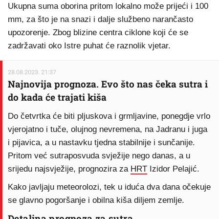
Ukupna suma oborina pritom lokalno može prijeći i 100
mm, za što je na snazi i dalje službeno narančasto
upozorenje. Zbog blizine centra ciklone koji će se
zadržavati oko Istre puhat će raznolik vjetar.
28.08.2023. 21:37
Najnovija prognoza. Evo što nas čeka sutra i
do kada će trajati kiša
Do četvrtka će biti pljuskova i grmljavine, ponegdje vrlo
vjerojatno i tuče, olujnog nevremena, na Jadranu i juga
i pijavica, a u nastavku tjedna stabilnije i sunčanije.
Pritom već sutraposvuda svježije nego danas, a u
srijedu najsvježije, prognozira za
HRT
Izidor Pelajić.
Kako javljaju meteorolozi, tek u iduća dva dana očekuje
se glavno pogoršanje i obilna kiša diljem zemlje.
Detaljna prognoza za sutra