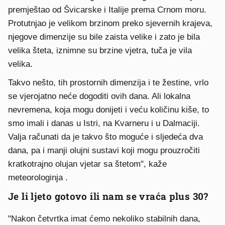
premještao od Švicarske i Italije prema Crnom moru.
Protutnjao je velikom brzinom preko sjevernih krajeva,
njegove dimenzije su bile zaista velike i zato je bila
velika šteta, iznimne su brzine vjetra, tuča je vila
velika.
Takvo nešto, tih prostornih dimenzija i te žestine, vrlo
se vjerojatno neće dogoditi ovih dana. Ali lokalna
nevremena, koja mogu donijeti i veću količinu kiše, to
smo imali i danas u Istri, na Kvarneru i u Dalmaciji.
Valja računati da je takvo što moguće i sljedeća dva
dana, pa i manji olujni sustavi koji mogu prouzročiti
kratkotrajno olujan vjetar sa štetom", kaže
meteorologinja .
Je li ljeto gotovo ili nam se vraća plus 30?
"Nakon četvrtka imat ćemo nekoliko stabilnih dana,