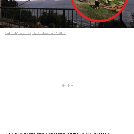
Foto: ICV, Facebook, Dusko Jaramaz/PIXSELL