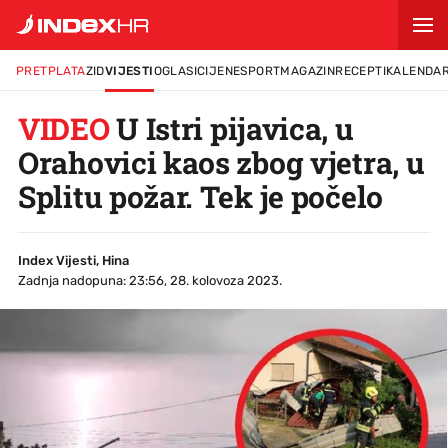
PRETPLATA
ZID
VIJESTI
OGLASI
CIJENE
SPORT
MAGAZIN
RECEPTI
KALENDA
VIDEO
U Istri pijavica, u
Orahovici kaos zbog vjetra, u
Splitu požar. Tek je počelo
Index Vijesti, Hina
Zadnja nadopuna: 23:56, 28. kolovoza 2023.