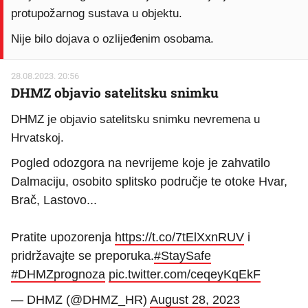
protupožarnog sustava u objektu.
Nije bilo dojava o ozlijeđenim osobama.
28.08.2023. 20:56
DHMZ objavio satelitsku snimku
DHMZ je objavio satelitsku snimku nevremena u
Hrvatskoj.
Pogled odozgora na nevrijeme koje je zahvatilo
Dalmaciju, osobito splitsko područje te otoke Hvar,
Brač, Lastovo...
Pratite upozorenja
https://t.co/7tElXxnRUV
i
pridržavajte se preporuka.
#StaySafe
#DHMZprognoza
pic.twitter.com/ceqeyKqEkF
— DHMZ (@DHMZ_HR)
August 28, 2023