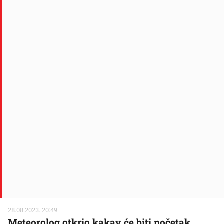
28.08.2023. 20:49
Meteorolog otkrio kakav će biti početak