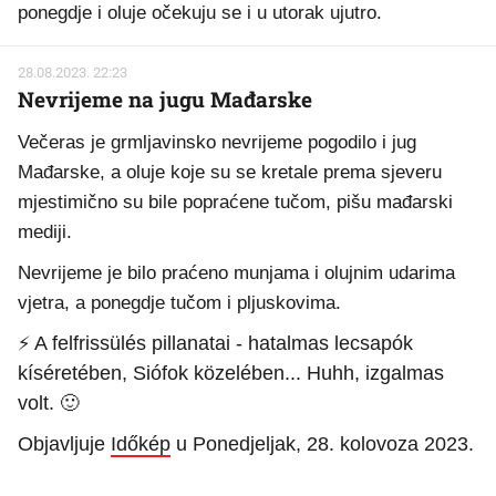
ponegdje i oluje očekuju se i u utorak ujutro.
28.08.2023. 22:23
Nevrijeme na jugu Mađarske
Večeras je grmljavinsko nevrijeme pogodilo i jug
Mađarske, a oluje koje su se kretale prema sjeveru
mjestimično su bile popraćene tučom, pišu mađarski
mediji.
Nevrijeme je bilo praćeno munjama i olujnim udarima
vjetra, a ponegdje tučom i pljuskovima.
⚡ A felfrissülés pillanatai - hatalmas lecsapók
kíséretében, Siófok közelében... Huhh, izgalmas
volt. 🙂
Objavljuje
Időkép
u Ponedjeljak, 28. kolovoza 2023.