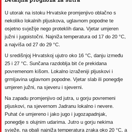
U utorak na istoku Hrvatske promjenjivo oblačno s
nekoliko lokalnih pljuskova, uglavnom popodne te
osjetno svježije nego proteklih dana. Vjetar umjeren
južni i jugoistočni. Najniža temperatura od 17 do 20 °C,
a najviša od 27 do 29 °C.
U središnjoj Hrvatskoj ujutro oko 16 °C, danju između
25 i 27 °C. Sunčana razdoblja bit će prekidana
povremenom kišom. Lokalno izraženiji pljuskovi i
grmljavina uglavnom popodne. Vjetar slab ili ponegdje
umjeren južni, na sjeveru i sjeverni.
Na zapadu promjenjivo od jutra, u gorju povremeni
pljuskovi, na sjevernom Jadranu lokalno i nevere.
Puhat će umjereno i jako jugo i jugozapadnjak,
ponegdje s olujnim udarima. Jutro u gorju nekima
svježe, na obali najniža temperatura zraka oko 20 °C, a