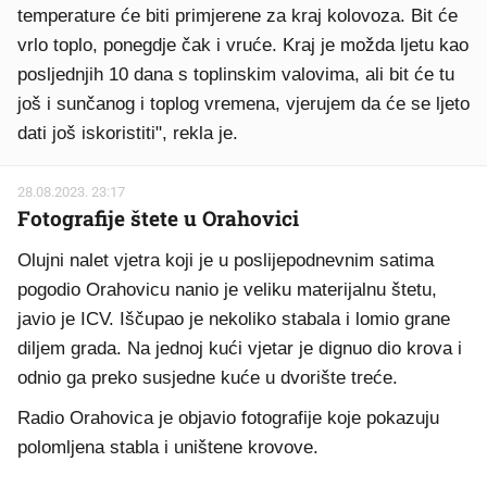
temperature će biti primjerene za kraj kolovoza. Bit će
vrlo toplo, ponegdje čak i vruće. Kraj je možda ljetu kao
posljednjih 10 dana s toplinskim valovima, ali bit će tu
još i sunčanog i toplog vremena, vjerujem da će se ljeto
dati još iskoristiti", rekla je.
28.08.2023. 23:17
Fotografije štete u Orahovici
Olujni nalet vjetra koji je u poslijepodnevnim satima
pogodio Orahovicu nanio je veliku materijalnu štetu,
javio je ICV. Iščupao je nekoliko stabala i lomio grane
diljem grada. Na jednoj kući vjetar je dignuo dio krova i
odnio ga preko susjedne kuće u dvorište treće.
Radio Orahovica je objavio fotografije koje pokazuju
polomljena stabla i uništene krovove.