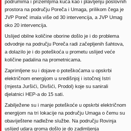
podrumima i prizemljima kuća kao i plavljenju poslovnih
prostora na području Poreča i Umaga, prilikom čega je
JVP Poreč imala više od 30 intervencija, a JVP Umag
oko 20 intervencija.
Uslijed obilne količine oborine došlo je i do problema
odvodnje na području Poreča radi začepljenih šahtova,
a dolazilo je i do poteškoća u prometu uslijed veće
količine padalina na prometnicama.
Zaprimljene su i dojave o poteškoćama u opskrbi
električnom energijom u središnjoj i istočnoj Istri
(mjesta Juršići, Divšići, Prodol) koje su sanirali
djelatnici HEP-a do 15 sati.
Zabilježene su i manje poteškoće u opskrbi električnom
energijom na tri lokacije na području Umaga o čemu su
obaviještene nadležne službe. Na području Rovinja
uslijed udara groma došlo je do zadimljenja