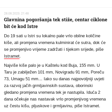
28.08.2023. 21:48
Glavnina pogoršanja tek stiže, centar ciklone
bit će kod Istre
Do 19 sati u Istri su lokalno pale vrlo obilne količine
kiše, ali promjena vremena kulminirat će sutra, dok će
se promjenjivo vrijeme zadržati i tijekom srijede, piše
Istramet
.
Najviše kiše palo je u Kaštelu kod Buja, 155 mm. U
Taru je zabilježen 101 mm, Novigradu 91 mm, Poreču
73, Umagu 51 mm… Iako su danas najpovoljniji uvjeti
za razvoj jačih grmljavinskih sustava, oborinski
gledano promjena vremena tek je nastupila. Iduća 2
dana očekuje nas nastavak vrlo promjenjivog vremena
uz čestu kišu, pljuskove i grmljavinu, piše Istramet.