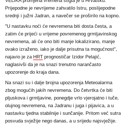
VELIKA promjena vremena stigla je u Hrvatsku.
Prijepodne je nevrijeme zahvatilo Istru, poslijepodne
srednji i južni Jadran, a navečer se proširilo na kopno.
"U nastavku noći će nevremena biti dosta česta, a
zatim će prijeći u vrijeme povremenog grmljavinskog
nevremena, ali će ono biti manje lokalizirano, manje
ovako izraženo, iako je dalje prisutna ta mogućnost",
najavio je za
HRT
prognostičar Izidor Pelajić,
naglasivši da je na snazi trenutno narančasto
upozorenje do kraja dana.
Na snazi su i dalje brojna upozorenja Meteoalarma
zbog mogućih jakih nevremena. Do četvrtka će biti
pljuskova i grmljavine, ponegdje vrlo vjerojatno i tuče,
olujnog nevremena, na Jadranu i juga i pijavica, a u
nastavku tjedna stabilnije i sunčanije. Pritom već sutra
posvuda svježije nego danas, a u srijedu najsvježije.