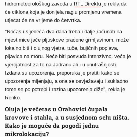
hidrometeorološkog zavoda u
RTL Direktu
je rekla da
će ciklona koja je donijela naglu promjenu vremena
utjecat će na vrijeme do četvrtka.
"Noćas i sljedeća dva dana treba i dalje računati na
mjestimice jače pljuskove praćene grmljavinom, može
lokalno biti i olujnog vjetra, tuče, bujičnih poplava,
pijavica na moru. Neće biti posvuda intenzivno, veća je
vjerojatnost za to na Jadranu ali i u unutrašnjosti.
Izdana su upozorenja, preporuka je pratiti kako se
upozorenja mijenjaju, a ona se osvježavaju i sukladno
tome se po potrebi i razina upozorenja diže", rekla je
Renko.
Oluja je večeras u Orahovici čupala
krovove i stabla, a u susjednom selu ništa.
Kako je moguće da pogodi jednu
mikrolokaciju?