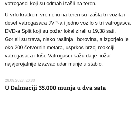
vatrogasci koji su odmah izašli na teren.
U vrlo kratkom vremenu na teren su izašla tri vozila i
deset vatrogasaca JVP-a i jedno vozilo s tri vatrogasca
DVD-a Split koji su požar lokalizirali u 19,38 sati.
Gorjeli su trava, nisko raslinja i borovina, a izgorjelo je
oko 200 četvornih metara, usprkos brzoj reakciji
vatrogasaca i kiši. Vatrogasci kažu da je požar
najvjerojatnije izazvao udar munje u stablo.
28.08.2023. 20:33
U Dalmaciji 35.000 munja u dva sata