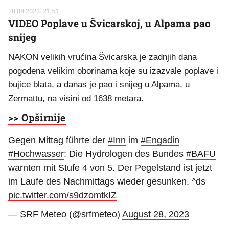
28.08.2023. 21:51
VIDEO Poplave u Švicarskoj, u Alpama pao
snijeg
NAKON velikih vrućina Švicarska je zadnjih dana
pogođena velikim oborinama koje su izazvale poplave i
bujice blata, a danas je pao i snijeg u Alpama, u
Zermattu, na visini od 1638 metara.
>> Opširnije
Gegen Mittag führte der
#Inn
im
#Engadin
#Hochwasser
: Die Hydrologen des Bundes
#BAFU
warnten mit Stufe 4 von 5. Der Pegelstand ist jetzt
im Laufe des Nachmittags wieder gesunken. ^ds
pic.twitter.com/s9dzomtkIZ
— SRF Meteo (@srfmeteo)
August 28, 2023