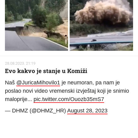
28.08.2023. 21:19
Evo kakvo je stanje u Komiži
Naš
@JuricaMihovilo1
je neumoran, pa nam je
poslao novi video vremenski izvještaj koji je snimio
maloprije...
pic.twitter.com/Ouozb35mS7
— DHMZ (@DHMZ_HR)
August 28, 2023