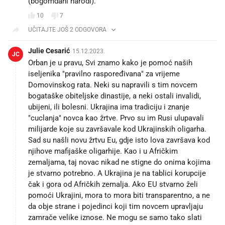
(bogomdani narodi).
10
7
UČITAJTE JOŠ 2 ODGOVORA
Julie Cesarić
15.12.2023.
JC
Orban je u pravu, Svi znamo kako je pomoć naših
iseljenika "pravilno raspoređivana" za vrijeme
Domovinskog rata. Neki su napravili s tim novcem
bogataške obiteljske dinastije, a neki ostali invalidi,
ubijeni, ili bolesni. Ukrajina ima tradiciju i znanje
"cuclanja" novca kao žrtve. Prvo su im Rusi ulupavali
milijarde koje su završavale kod Ukrajinskih oligarha.
Sad su našli novu žrtvu Eu, gdje isto lova završava kod
njihove mafijaške oligarhije. Kao i u Afričkim
zemaljama, taj novac nikad ne stigne do onima kojima
je stvarno potrebno. A Ukrajina je na tablici korupcije
čak i gora od Afričkih zemalja. Ako EU stvarno želi
pomoći Ukrajini, mora to mora biti transparentno, a ne
da obje strane i pojedinci koji tim novcem upravljaju
zamrače velike iznose. Ne mogu se samo tako slati