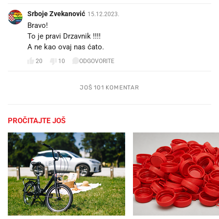
Srboje Zvekanović
15.12.2023.
Bravo!
To je pravi Drzavnik !!!!
A ne kao ovaj nas ćato.
20
10
ODGOVORITE
JOŠ 101 KOMENTAR
PROČITAJTE JOŠ