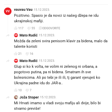
vauvau Vau
15.12.2023.
VV
Pozitivno. Spasio je da novci iz našeg džepa ne idu
ukrajinskoj mafiji.
117
55
ODGOVORITE
Mato Rudić
15.12.2023.
MR
Možda da zeleni svira penisom klavir za bidena, malo da
talente koristi
21
16
Mato Rudić
15.12.2023.
MR
Glup si ko k volta, ne volim ni zelenog ni orbana, a
pogotovo putina, pa ni bidena. Smatram ih sve
bolesnicima. Ali po tebi je ili ili, tj garant vjeruješ ko
Ukrajina padne idu do JAR-a..
10
7
Joža Stoper
15.12.2023.
Mi Hrvati imamo u vladi svoju mafiju ali dvije, bilo bi
stvarno previše!