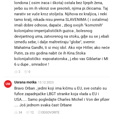
londona ( osim iraca i škota) ostala bez lijepih žena,
jerbo su im ih vikinzi sve preoteli, njima pi.čkicama. Taj
narativ se vuče kroz stolječa. Njihova ex kraljica, i neki
tamo kralj, nikada nisu prema SLAVENIMA ( i ostalima)
imali dobre odnose, dapače , zbog svojih "komotnih"
kolonijalno-imperijalističkih guzica , bolesnog
devijantnog uma, zatvorenog na otoku, gdje su se j.ebali
između sebe, i dalje maltretiraju "globe", svemir.
Mahatma Gandhi, ti si moj idol. Ako nije Hitler, ako neće
Putin, za sto godina nabit će ih Kina.Stoka
kolonijalističko -expoatatorska , j.ebo vas Giblartar i MI
6 u dupe , smradovi !
2
0
Usrana motka
15.12.2023.
UM
Bravo Orban , jedini koji ima kičmu u EU, sve ostalo su
fufice zapadnjačke LBGT stranke koja vlada u EU i
USA..... Samo pogledajte Charles Michel i Von der pfizer
.... Još jednom svaka čast Orbane
34
12
ODGOVORITE