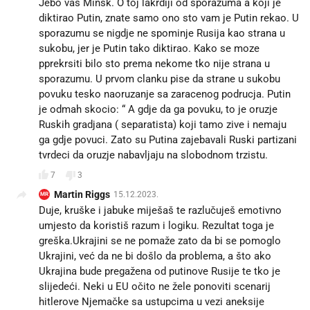
Jebo vas Minsk. O toj lakrdiji od sporazuma a koji je
diktirao Putin, znate samo ono sto vam je Putin rekao. U
sporazumu se nigdje ne spominje Rusija kao strana u
sukobu, jer je Putin tako diktirao. Kako se moze
pprekrsiti bilo sto prema nekome tko nije strana u
sporazumu. U prvom clanku pise da strane u sukobu
povuku tesko naoruzanje sa zaracenog podrucja. Putin
je odmah skocio: “ A gdje da ga povuku, to je oruzje
Ruskih gradjana ( separatista) koji tamo zive i nemaju
ga gdje povuci. Zato su Putina zajebavali Ruski partizani
tvrdeci da oruzje nabavljaju na slobodnom trzistu.
7
3
Martin Riggs
15.12.2023.
MR
Duje, kruške i jabuke miješaš te razlučuješ emotivno
umjesto da koristiš razum i logiku. Rezultat toga je
greška.Ukrajini se ne pomaže zato da bi se pomoglo
Ukrajini, već da ne bi došlo da problema, a što ako
Ukrajina bude pregažena od putinove Rusije te tko je
slijedeći. Neki u EU očito ne žele ponoviti scenarij
hitlerove Njemačke sa ustupcima u vezi aneksije