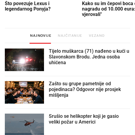
Što povezuje Lexus i
Kako su im čepovi boca d
legendarnog Ponyja?
nagradu od 10.000 eura
vjerovali"
NAJNOVIJE
NAJČITANIJE
VEZANO
Tijelo muškarca (71) nađeno u kući u
Slavonskom Brodu. Jedna osoba
uhićena
Zašto su grupe pametnije od
pojedinaca? Odgovor nije prosjek
mišljenja
Srušio se helikopter koji je gasio
veliki požar u Americi