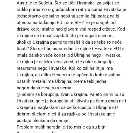
Austrije te Sudeta. Što se tiče Hrvatske, za svijet se
radilo primarno o građanskom ratu, a sama Hrvatska je
jednostavno globalno nebitna zemlja čiji poraz ne bi
utjecao na tadašnju EU i šire.BIH? To je smijeh od
države kojoj stalno nad glavom visi raspad države. Kod
Ukrajine se trebaš zapitati što je mogući scenarij
ukoliko Ukraijna padne te misliš li da se tebe to neće
ticati? Što se tiče usporedbe Ukrajine i Hrvatske EU bi
imala daleko veće koristi od Ukrajine nego Hrvatske.
Ukrajina je daleko veća zemlja te daleko bogatija
resursima nego Hrvatska. Koliko zaliha litija ima
Ukrajina, a koliko Hrvatska te općenito koliko zaliha
ostalih metala ima Ukrajina, prema tebi jedna
bogomdana Hrvatska nema.
@inonim za korupciju zvan Ukrajina. Pa eto primiliu su
Hrvatsku gdje je korupcija stil života pa čemu onda ne i
Ukrajinu s naglaskom da će korupciju u Ukrajini EU
dobrim dijelom riješiti za razliku od Hrvatske gdje
puštaju plenkića da caruje.
Problem malih naroda je što misle da su bitni