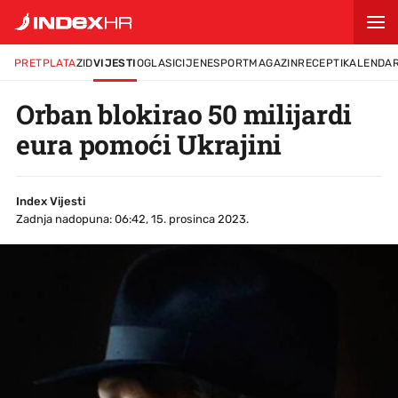
PRETPLATA
ZID
VIJESTI
OGLASI
CIJENE
SPORT
MAGAZIN
RECEPTI
KALENDA
Orban blokirao 50 milijardi
eura pomoći Ukrajini
Index Vijesti
Zadnja nadopuna: 06:42, 15. prosinca 2023.