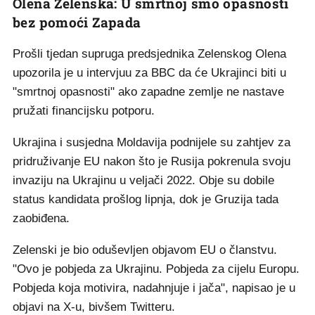
Olena Zelenska: U smrtnoj smo opasnosti
bez pomoći Zapada
Prošli tjedan supruga predsjednika Zelenskog Olena
upozorila je u intervjuu za BBC da će Ukrajinci biti u
"smrtnoj opasnosti" ako zapadne zemlje ne nastave
pružati financijsku potporu.
Ukrajina i susjedna Moldavija podnijele su zahtjev za
pridruživanje EU nakon što je Rusija pokrenula svoju
invaziju na Ukrajinu u veljači 2022. Obje su dobile
status kandidata prošlog lipnja, dok je Gruzija tada
zaobiđena.
Zelenski je bio oduševljen objavom EU o članstvu.
"Ovo je pobjeda za Ukrajinu. Pobjeda za cijelu Europu.
Pobjeda koja motivira, nadahnjuje i jača", napisao je u
objavi na X-u, bivšem Twitteru.