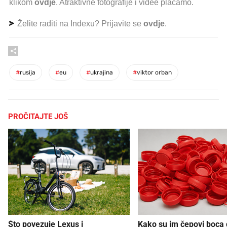
klikom
ovdje
. Atraktivne fotografije i videe plaćamo.
Želite raditi na Indexu? Prijavite se
ovdje
.
#
rusija
#
eu
#
ukrajina
#
viktor orban
PROČITAJTE JOŠ
Što povezuje Lexus i
Kako su im čepovi boca d