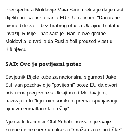
Predsjednica Moldavije Maia Sandu rekla je da je čast
dijeliti put ka pristupanju EU s Ukrajinom. “Danas ne
bismo bili ovdje bez hrabrog otpora Ukrajine brutalnoj
invaziji Rusije”, napisala je. Ranije ove godine
Moldavija je tvrdila da Rusija želi preuzeti vlast u
Kišinjevu.
SAD: Ovo je povijesni potez
Savjetnik Bijele kuće za nacionalnu sigurnost Jake
Sullivan pozdravio je "povijesni" potez EU da otvori
pristupne pregovore s Ukrajinom i Moldavijom,
nazivajući to "ključnim korakom prema ispunjavanju
njihovih euroatlantskih težnji".
Njemački kancelar Olaf Scholz pohvalio je svoje
kolege čelnike jer su pokazali "snažan znak podrške",