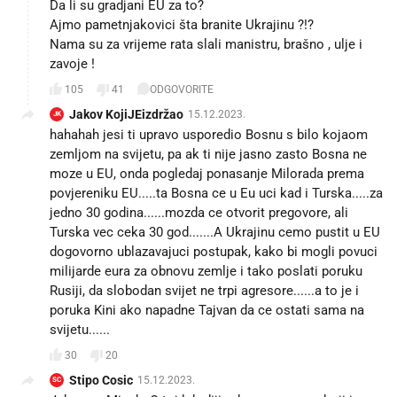
Da li su gradjani EU za to?
Ajmo pametnjakovici šta branite Ukrajinu ?!?
Nama su za vrijeme rata slali manistru, brašno , ulje i
zavoje !
105
41
ODGOVORITE
Jakov KojiJEizdržao
15.12.2023.
JK
hahahah jesi ti upravo usporedio Bosnu s bilo kojaom
zemljom na svijetu, pa ak ti nije jasno zasto Bosna ne
moze u EU, onda pogledaj ponasanje Milorada prema
povjereniku EU.....ta Bosna ce u Eu uci kad i Turska.....za
jedno 30 godina......mozda ce otvorit pregovore, ali
Turska vec ceka 30 god.......A Ukrajinu cemo pustit u EU
dogovorno ublazavajuci postupak, kako bi mogli povuci
milijarde eura za obnovu zemlje i tako poslati poruku
Rusiji, da slobodan svijet ne trpi agresore......a to je i
poruka Kini ako napadne Tajvan da ce ostati sama na
svijetu......
30
20
Stipo Cosic
15.12.2023.
SC