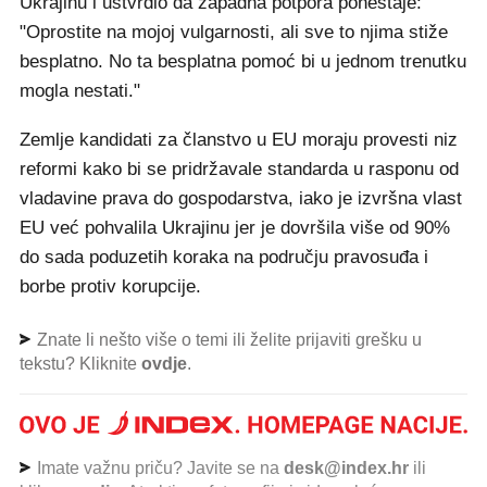
Ukrajinu i ustvrdio da zapadna potpora ponestaje:
"Oprostite na mojoj vulgarnosti, ali sve to njima stiže
besplatno. No ta besplatna pomoć bi u jednom trenutku
mogla nestati."
Zemlje kandidati za članstvo u EU moraju provesti niz
reformi kako bi se pridržavale standarda u rasponu od
vladavine prava do gospodarstva, iako je izvršna vlast
EU već pohvalila Ukrajinu jer je dovršila više od 90%
do sada poduzetih koraka na području pravosuđa i
borbe protiv korupcije.
Znate li nešto više o temi ili želite prijaviti grešku u
tekstu? Kliknite
ovdje
.
Imate važnu priču? Javite se na
desk@index.hr
ili