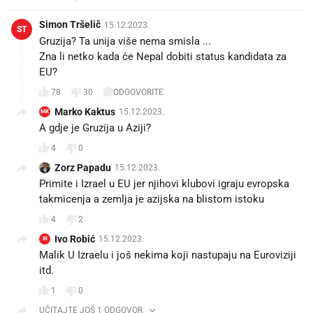
Simon Tršelič
15.12.2023.
ST
Gruzija? Ta unija više nema smisla ...
Zna li netko kada će Nepal dobiti status kandidata za
EU?
78
30
ODGOVORITE
Marko Kaktus
15.12.2023.
MK
A gdje je Gruzija u Aziji?
4
0
Zorz Papadu
15.12.2023.
Primite i Izrael u EU jer njihovi klubovi igraju evropska
takmicenja a zemlja je azijska na blistom istoku 😁🤨
4
2
Ivo Robić
15.12.2023.
IR
Malik U Izraelu i još nekima koji nastupaju na Euroviziji
itd.
1
0
UČITAJTE JOŠ 1 ODGOVOR