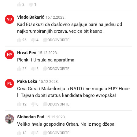
2
1
Vlado Bakarić
15.12.2023.
VB
Kad EU skuzi da doslovno spaljuje pare na jednu od
najkorumpiranijih drzava, vec ce bit kasno.
26
4
ODGOVORITE
Hrvat Prvi
15.12.2023.
HP
Plenki i Ursula na aparatima
25
5
ODGOVORITE
Paka Leka
15.12.2023.
PL
Crna Gora i Makedonija u NATO i ne mogu u EU!? Hoće
li Tajvan dobiti status kandidata bagro evropska!
12
0
ODGOVORITE
Slobodan Pad
15.12.2023.
Veliko hvala gospodine Orban. Ne iz mog džepa!
18
8
ODGOVORITE