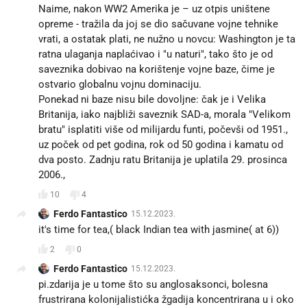
Naime, nakon WW2 Amerika je – uz otpis uništene
opreme - tražila da joj se dio sačuvane vojne tehnike
vrati, a ostatak plati, ne nužno u novcu: Washington je ta
ratna ulaganja naplaćivao i "u naturi", tako što je od
saveznika dobivao na korištenje vojne baze, čime je
ostvario globalnu vojnu dominaciju.
Ponekad ni baze nisu bile dovoljne: čak je i Velika
Britanija, iako najbliži saveznik SAD-a, morala "Velikom
bratu" isplatiti više od milijardu funti, počevši od 1951.,
uz poček od pet godina, rok od 50 godina i kamatu od
dva posto. Zadnju ratu Britanija je uplatila 29. prosinca
2006.,
10
4
Ferdo Fantastico
15.12.2023.
it's time for tea,( black Indian tea with jasmine( at 6))
2
0
Ferdo Fantastico
15.12.2023.
pi.zdarija je u tome što su anglosaksonci, bolesna
frustrirana kolonijalistićka žgadija koncentrirana u i oko