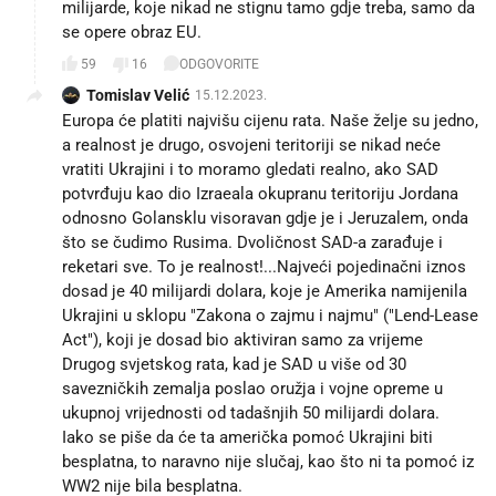
milijarde, koje nikad ne stignu tamo gdje treba, samo da
se opere obraz EU.
59
16
ODGOVORITE
Tomislav Velić
15.12.2023.
Europa će platiti najvišu cijenu rata. Naše želje su jedno,
a realnost je drugo, osvojeni teritoriji se nikad neće
vratiti Ukrajini i to moramo gledati realno, ako SAD
potvrđuju kao dio Izraeala okupranu teritoriju Jordana
odnosno Golansklu visoravan gdje je i Jeruzalem, onda
što se čudimo Rusima. Dvoličnost SAD-a zarađuje i
reketari sve. To je realnost!...Najveći pojedinačni iznos
dosad je 40 milijardi dolara, koje je Amerika namijenila
Ukrajini u sklopu "Zakona o zajmu i najmu" ("Lend-Lease
Act"), koji je dosad bio aktiviran samo za vrijeme
Drugog svjetskog rata, kad je SAD u više od 30
savezničkih zemalja poslao oružja i vojne opreme u
ukupnoj vrijednosti od tadašnjih 50 milijardi dolara.
Iako se piše da će ta američka pomoć Ukrajini biti
besplatna, to naravno nije slučaj, kao što ni ta pomoć iz
WW2 nije bila besplatna.