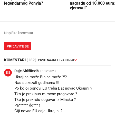
legendarnog Ponyja?
nagradu od 10.000 eura
vjerovali"
PRIJAVITE SE
KOMENTARI
(162)
Duje Siriščević
15.12.2023.
DS
Ukrajina može Bih ne može ?!?
Nas su zezali godinama !!!
Po kojoj osnovi EU treba Dat novac Ukrajini ?
Tko je prekinuo mirovne pregovore ?
Tko je prekršio dogovor iz Minska ?
Pa****** do*** !
Čiji novac EU daje Ukrajini ?