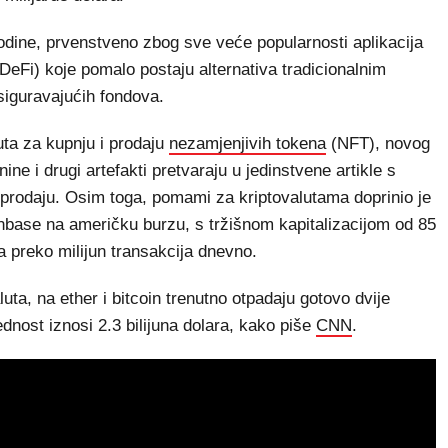
 godine, prvenstveno zbog sve veće popularnosti aplikacija
(DeFi) koje pomalo postaju alternativa tradicionalnim
siguravajućih fondova.
ta za kupnju i prodaju
nezamjenjivih tokena
(NFT), novog
ine i drugi artefakti pretvaraju u jedinstvene artikle s
 prodaju. Osim toga, pomami za kriptovalutama doprinio je
inbase na američku burzu, s tržišnom kapitalizacijom od 85
a preko milijun transakcija dnevno.
uta, na ether i bitcoin trenutno otpadaju gotovo dvije
ednost iznosi 2.3 bilijuna dolara, kako piše
CNN
.