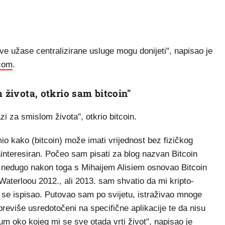
e užase centralizirane usluge mogu donijeti", napisao je
com
.
 života, otkrio sam bitcoin"
zi za smislom života", otkrio bitcoin.
o kako (bitcoin) može imati vrijednost bez fizičkog
interesiran. Počeo sam pisati za blog nazvan Bitcoin
 nedugo nakon toga s Mihaijem Alisiem osnovao Bitcoin
aterloou 2012., ali 2013. sam shvatio da mi kripto-
m se ispisao. Putovao sam po svijetu, istraživao mnoge
previše usredotočeni na specifične aplikacije te da nisu
eum oko kojeg mi se sve otada vrti život", napisao je