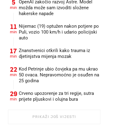
5
OpenAI zakočio razvoj Astre. Model
min
možda može sam izvoditi složene
hakerske napade
11
Nijemac (19) optužen nakon potjere po
min
Puli, vozio 100 km/h i udario policijski
auto
17
Znanstvenici otkrili kako trauma iz
min
djetinjstva mijenja mozak
22
Kod Petrinje ubio čovjeka pa mu ukrao
min
50 ovaca. Nepravomoćno je osuđen na
25 godina
29
Crveno upozorenje za tri regije, sutra
min
prijete pljuskovi i olujna bura
PRIKAŽI JOŠ VIJESTI