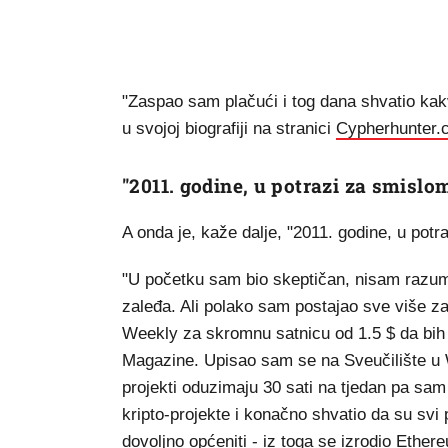
"Zaspao sam plačući i tog dana shvatio kakv
u svojoj biografiji na stranici
Cypherhunter.
"2011. godine, u potrazi za smislom
A onda je, kaže dalje, "2011. godine, u potra
"U početku sam bio skeptičan, nisam razumi
zaleđa. Ali polako sam postajao sve više za
Weekly za skromnu satnicu od 1.5 $ da bih
Magazine. Upisao sam se na Sveučilište u W
projekti oduzimaju 30 sati na tjedan pa sa
kripto-projekte i konačno shvatio da su svi 
dovoljno općeniti - iz toga se izrodio Ether