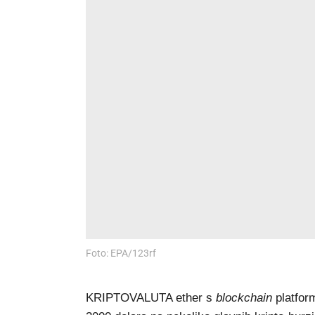
Foto: EPA/123rf
KRIPTOVALUTA ether s
blockchain
platfor