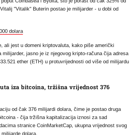
i poput Coinbasea i Bybita, što je porast od čak 325% od
talij "Vitalik" Buterin postao je milijarder - u dobi od
000 dolara
e, ali jest u domeni kriptovaluta, kako piše američki
a milijarder, jasno je iz njegovog kripto-računa čija adresa
33.521 ether (ETH) u protuvrijednosti od više od milijardu
ta iza bitcoina, tržišna vrijednost 376
ciju od čak 376 milijardi dolara, čime je postao druga
tcoina - čija tržišna kapitalizacija iznosi za sad
podacima stranice CoinMarketCap, ukupna vrijednost svog
 milijarde dolara.