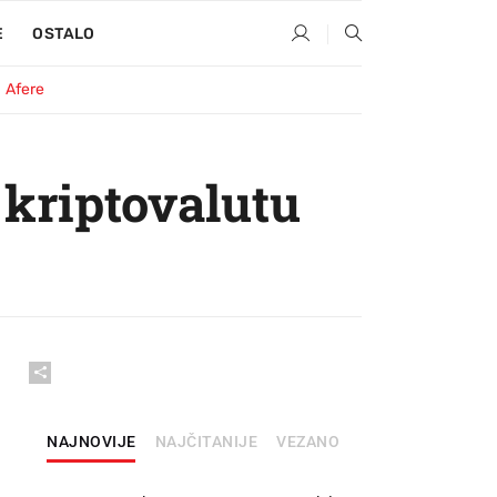
E
OSTALO
Afere
 kriptovalutu
NAJNOVIJE
NAJČITANIJE
VEZANO