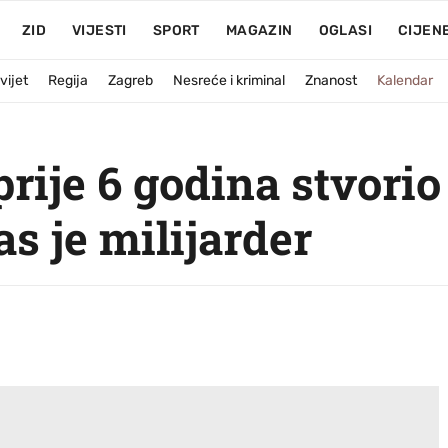
ZID
VIJESTI
SPORT
MAGAZIN
OGLASI
CIJEN
vijet
Regija
Zagreb
Nesreće i kriminal
Znanost
Kalendar
prije 6 godina stvorio
s je milijarder