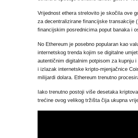
Vrijednost ethera strelovito je skočila ove
za decentralizirane financijske transakcije 
financijskim posrednicima poput banaka i o
No Ethereum je posebno popularan kao valu
internetskog trenda kojim se digitalne umjetn
autentičnim digitalnim potpisom za kupnju i
i izlazak internetske kripto-mjenjačnice Co
milijardi dolara. Ethereum trenutno procesir
Iako trenutno postoji više desetaka kriptoval
trećine ovog velikog tržišta čija ukupna vrij