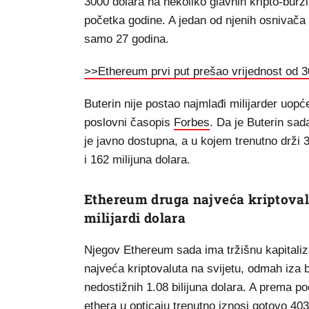
3000 dolara na nekoliko glavnih kripto-burz
početka godine. A jedan od njenih osnivača Vi
samo 27 godina.
>>Ethereum prvi put prešao vrijednost od 3
Buterin nije postao najmlađi milijarder uopć
poslovni časopis
Forbes
. Da je Buterin sad
je javno dostupna, a u kojem trenutno drži 3
i 162 milijuna dolara.
Ethereum druga najveća kriptovalu
milijardi dolara
Njegov Ethereum sada ima tržišnu kapitaliza
najveća kriptovaluta na svijetu, odmah iza bi
nedostižnih 1.08 bilijuna dolara. A prema 
ethera u opticaju trenutno iznosi gotovo 403